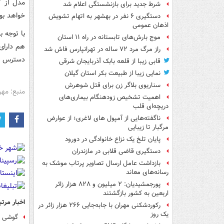
شرط جدید برای بازنشستگی اعلام شد
خواهد بود
دستگیری ۶ نفر در بهشهر به اتهام تشویش
اذهان عمومی
موج بارش‌های تابستانه در راه ۱۱ استان
هم دارای
راز مرگ مرد ۷۲ ساله در تهرانپارس فاش شد
دسترس ن
قابی زیبا از قلعه بابک آذربایجان شرقی
نمایی زیبا از طبیعت بکر استان گیلان
سناریوی بلاگر زن برای قتل شوهرش
منبع: مهر
اهمیت تشخیص زودهنگام بیماری‌های
دریچه‌ای قلب
ناگفته‌هایی از آمپول های لاغری؛ از عوارض
مرگبار تا زیبایی
پایان تلخ یک نزاع خانوادگی در دورود
دستگیری قاضی قلابی در مازندران
بازداشت عامل ارسال تصاویر پرتاب موشک به
رسانه‌های معاند
پورجمشیدیان: ۲ میلیون و ۸۲۸ هزار زائر
اربعین به کشور بازگشتند
اخبار مرتب
رکوردشکنی مهران با جابه‌جایی ۲۶۶ هزار زائر در
یک روز
گوشی های هوشمن