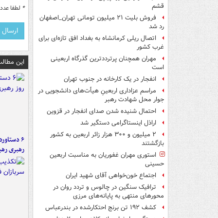
قشم
*
لطفا عدد م
فروش بلیت ۲۱ میلیون تومانی تهران_اصفهان
رد شد
اتصال ریلی کرمانشاه به بغداد افق تازه‌ای برای
غرب کشور
مهران همچنان پرترددترین گذرگاه اربعینی
این مطالب
است
انفجار در یک کارخانه در جنوب تهران
مراسم عزاداری اربعینِ هیأت‌های دانشجویی در
جوار محل شهادت رهبر
احتمال شنیده شدن صدای انفجار در قزوین
اراذل اینستاگرامی دستگیر شد
۲ میلیون و ۳۰۰ هزار زائر اربعین به کشور
بازگشتند
رهبری رهب
استوری مهران غفوریان به مناسبت اربعین
حسینی
اجتماع خون‌خواهی آقای شهید ایران
ترافیک سنگین در چالوس و تردد روان در
محورهای منتهی به پایانه‌های مرزی
کشف ۱۹۲ تن برنج احتکارشده در بندرعباس