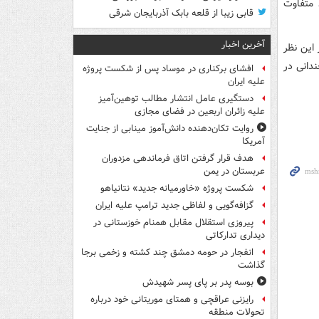
رند متفاوت
قابی زیبا از قلعه بابک آذربایجان شرقی
آخرین اخبار
 گذاری گسترده گوگل بر روی هوش مصنوعی به طور قطع پیکسل ۳ از این نظر
دانی در
افشای برکناری در موساد پس از شکست پروژه
علیه ایران
دستگیری عامل انتشار مطالب توهین‌آمیز
علیه زائران اربعین در فضای مجازی
روایت تکان‌دهنده دانش‌آموز مینابی از جنایت
آمریکا
هدف قرار گرفتن اتاق‌ فرماندهی مزدوران
عربستان در یمن
شکست پروژه «خاورمیانه جدید» نتانیاهو
گزافه‌گویی و لفاظی جدید ترامپ علیه ایران
پیروزی استقلال مقابل همنام خوزستانی در
دیداری تدارکاتی
انفجار در حومه دمشق چند کشته و زخمی برجا
گذاشت
بوسه‌ پدر بر پای پسر شهیدش
رایزنی عراقچی و همتای موریتانی خود درباره
تحولات منطقه