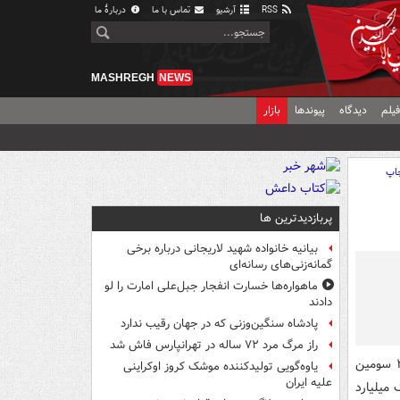
RSS
آرشیو
تماس با ما
دربارهٔ ما
MASHREGH
NEWS
یلم
دیدگاه
پیوندها
بازار
اپ
پربازدیدترین ها
بیانیه خانواده شهید لاریجانی درباره برخی
گمانه‌زنی‌های رسانه‌ای
ماهواره‌ها خسارت انفجار جبل‌علی امارت را لو
دادند
پادشاه سنگین‌وزنی که در جهان رقیب ندارد
راز مرگ مرد ۷۲ ساله در تهرانپارس فاش شد
بعد از گوشی های پیکسل و پیکسل ۲ سومین
یاوه‌گویی تولیدکننده موشک کروز اوکراینی
علیه ایران
میلیارد