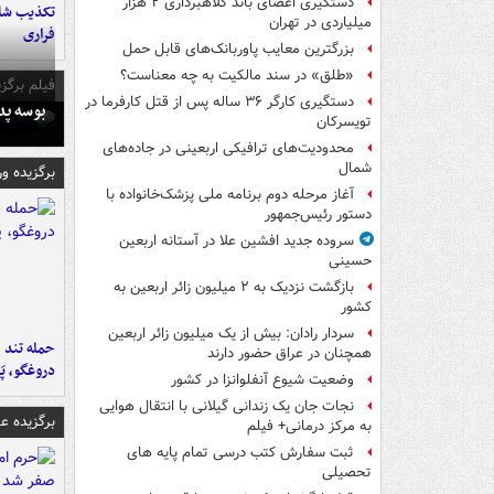
دستگیری اعضای باند کلاهبرداری ۲ هزار
تکذیب شای
میلیاردی در تهران
فراری
بزرگترین معایب پاوربانک‌های قابل حمل
«طلق» در سند مالکیت به چه معناست؟
فیلم برگزی
دستگیری کارگر ۳۶ ساله پس از قتل کارفرما در
بوسه‌ پ
تویسرکان
محدودیت‌های ترافیکی اربعینی در جاده‌های
شمال‌
برگزیده و
آغاز مرحله دوم برنامه ملی پزشک‌خانواده با
دستور رئیس‌جمهور
سروده جدید افشین علا در آستانه اربعین
حسینی
بازگشت نزدیک به ۲ میلیون زائر اربعین به
کشور
سردار رادان: بیش از یک میلیون زائر اربعین
حمله تند ف
همچنان در عراق حضور دارند
دروغگو، پَ
وضعیت شیوع آنفلوانزا در کشور
نجات جان یک زندانی گیلانی با انتقال هوایی
برگزیده 
به مرکز درمانی+ فیلم
ثبت سفارش کتب درسی تمام پایه های
تحصیلی