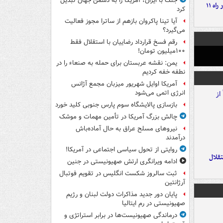
جنگ با ایران، آمریکا را به دشمن جهان تبدیل
موج بارش‌های تابستانه در راه ۱۱
کرد
آیا تینا پاکروان بازهم از ساترا مجوز فعالیت
می‌گیرد؟
رقم فسخ قرارداد رضاییان با استقلال فقط
۱۰۰میلیون تومان!
یمن: نقشه عربستان برای حمله به صنعاء را در
نطفه خفه کردیم
آمریکا اوایل شهریور میزبان مجمع آژانس
انرژی اتمی می‌شود
بازسازی پالایشگاه سوم پارس جنوبی کلید خورد
چالش بزرگ آمریکا در تأمین مهمات و موشک
نیروهای مسلح عراق به حال آماده‌باش
درآمدند
روایتی از تحول سیاسی اجتماعی در آمریکا!
تقلال
ادامه ویرانگری ارتش صهیونیستی در جنین
ثبت سالروز شکست انگلیس در تقویم فوتبال
آرژانتین
پایان دور جدید مذاکرات دولت لبنان و رژیم
صهیونیستی در رم ایتالیا
درماندگی صهیونیست‌ها در برابر استراتژی و