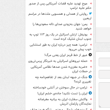
موج تهدید علیه قضات آمریکایی پس از صدور
حکم علیه ترامپ
روایتی از همدلی و همسویی ملت‌ها در مراسم
اربعین
یمن: جهان به‌زودی صدای ناله سعودی‌ها را
خواهد شنید
یونیفل: ارتش اسرائیل در یک روز ۱۱۳ توپ به
جنوب لبنان شلیک کرده است
ترامپ: همه چیز درباره ایران به طور استثنایی
خوب پیش می‌رود
عبور از خط قرمز ایران یعنی مرگ!
حمله نیروهای اسرائیلی به خبرنگار پرس‌تی‌وی
«ضربه مغزی» شدن صدها نظامی آمریکایی
در حملات ایران
جنگ در جبهه لبنان بعد از تفاهم‌نامه چه
تغییری کرده؟
ترامپ در حال سوختن در آتشی خودساخته
ایران را تست نکنید! جاده‌ی خشم ایران!
واکنش سفارت ایران به بیانیه مغرضانه
نمایندگان پارلمان اتریش
کریدورهای شمالی و جنوبی تنگه هرمز حذف