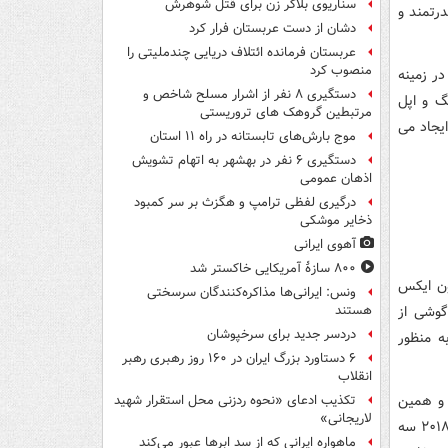
سناریوی بلاگر زن برای قتل شوهرش
رتمند و
دشان از دست عربستان فرار کرد
عربستان فرمانده ائتلاف دریایی چندملیتی را
منصوب کرد
ر زمینه
دستگیری ۸ نفر از اشرار مسلح شاخص و
گ و اپل
مرتبطین گروهک های تروریستی
 در این وضعیت ایجاد می
موج بارش‌های تابستانه در راه ۱۱ استان
دستگیری ۶ نفر در بهشهر به اتهام تشویش
اذهان عمومی
درگیری لفظی ترامپ و هگزث بر سر کمبود
ذخایر موشکی
آهوی ایرانی
۸۰۰ سازۀ آمریکایی خاکستر شد
 آیفون ایکس
ونس: ایرانی‌ها مذاکره‌کنندگان سرسختی
گوشی از
هستند
دردسر جدید برای سرخپوشان
ون ۳.۵ میلیمتری نیز به منظور
۶ دستاورد بزرگ ایران در ۱۶۰ روز رهبری رهبر
انقلاب
د و همین
تکذیب ادعای «نحوه ردزنی محل استقرار شهید
لاریجانی»
ویژگی امنیتی سواستفاده از گوشی یادشده را ناممکن می کند. گوگل قصد دارد در سال ۲۰۱۸ سه
ماهواره ایرانی که از سد ابرها عبور می‌کند