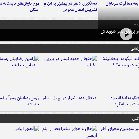
عه معافیت سربازان
دستگیری ۶ نفر در بهشهر به اتهام
تشویش اذهان عمومی
استان
ده
در بر پای پسر شهیدش
رزشی
یگو به اینفانتینو:
جنجال جدید نیمار در برزیل +فیلم
رامین رضاییان رسماً از اس
ست‌ و حیله‌گر!
جدا شد
عکس