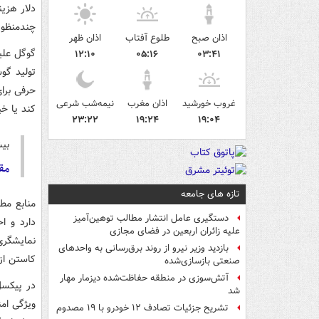
دلار هزین
چندمنظوره
اذان صبح
طلوع آفتاب
اذان ظهر
گوگل علی
۱۲:۱۰
۰۵:۱۶
۰۳:۴۱
تولید گو
غروب خورشید
اذان مغرب
نیمه‌شب شرعی
کند یا خی
۲۳:۲۲
۱۹:۲۴
۱۹:۰۴
بیش
مقایس
تازه های جامعه
دستگیری عامل انتشار مطالب توهین‌آمیز
دارد و ا
علیه زائران اربعین در فضای مجازی
بازدید وزیر نیرو از روند برق‌رسانی به واحدهای
کاستن از عرض گوشی پ
صنعتی بازسازی‌شده
آتش‌سوزی در منطقه حفاظت‌شده دیزمار مهار
شد
تشریح جزئیات تصادف ۱۲ خودرو با ۱۹ مصدوم