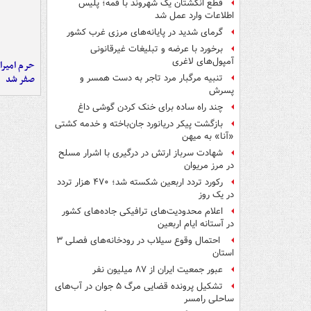
قطع انگشتان یک شهروند با قمه؛ پلیس
اطلاعات وارد عمل شد
گرمای شدید در پایانه‌های مرزی غرب کشور
برخورد با عرضه و تبلیغات غیرقانونی
آمپول‌های لاغری
حرم امیرا
صفر شد
تنبیه مرگبار مرد تاجر به دست همسر و
پسرش
چند راه‌ ساده برای خنک کردن گوشی داغ
بازگشت پیکر دریانورد جان‌باخته و خدمه کشتی
«آنا» به میهن
شهادت سرباز ارتش در درگیری با اشرار مسلح
در مرز مریوان
رکورد تردد اربعین شکسته شد؛ ۴۷۰ هزار تردد
در یک روز
اعلام محدودیت‌های ترافیکی جاده‌های کشور
در آستانه ایام اربعین
احتمال وقوع سیلاب در رودخانه‌های فصلی ۳
استان
عبور جمعیت ایران از ۸۷ میلیون نفر
تشکیل پرونده قضایی مرگ ۵ جوان در آب‌های
ساحلی رامسر