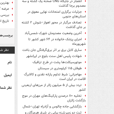
انفجار در جایگاه CNG صحنه یک کشته و سه
بهترین گو
مصدوم برجا گذاشت
عرضه گوشی های  SIM
جزئیات برگزاری امتحانات نهایی معوق در
بررسی پر
استان‌های جنوبی
تاریخ احت
تصادف مرگبار در محور اهواز–شوش ۲ کشته
بر جای گذاشت
آخرین وضعیت مصدومان شهرک شمس‌آباد
برچسب‌ها
اجرای پزشک خانواده در ۶۴ شهر کشور تا
شهریورماه
نظر شم
سارق کابل برق بر اثر برق‌گرفتگی جان باخت
شهادت پلیس اهل سنت بلوچ در ایرانشهر
نام
موتورسیکلت‌ها پشت درِ طرح ترافیک
طوفان ۱۱۵ کیلومتری در سیستان
مهاجرانی: شرط تداوم یارانه نقدی و کالابرگ
ایمیل
اقامت در ایران است
تردد بیش از ۵ میلیون زائر از مرزهای اربعینی
نظر شما 
کشور
تخلیه ۸۰ درصدی پارکینگ‌های مهران در موج
بازگشت زائران
بازگشایی جاده چالوس و آزادراه تهران–شمال
ثبت دو زمین‌لرزه پیاپی در شرق هرمزگان و