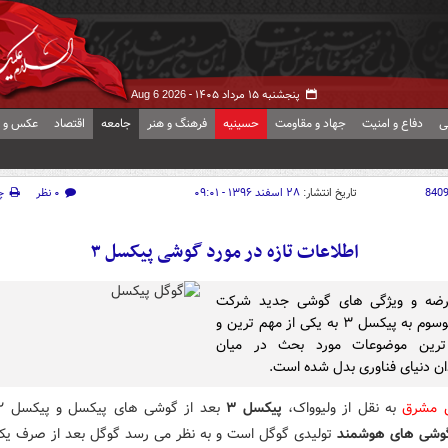
پنجشنبه ۱۵ مرداد ۱۴۰۵ -
Aug 6 2026
ی
دفاع و امنیت
جهاد و مقاومت
حسینیه
فرهنگ و هنر
جامعه
اقتصاد
عکس و ف
840
تاریخ انتشار:
۲۸ اسفند ۱۳۹۶ - ۰۹:۰۱
۰ نظر
چ
اطلاعات تازه در مورد گوشی پیکسل ۳
رضه و ویژگی های گوشی جدید شرکت
گوگل موسوم به پیکسل ۳ به یکی از مهم ترین و
رین موضوعات مورد بحث در میان
ان دنیای فناوری بدل شده است.
ش مشرق
به نقل از ولیوواک،
پیکسل ۳
وشی های هوشمند
تولیدی گوگل است و به نظر می رسد گوگل بعد از صرف یک 