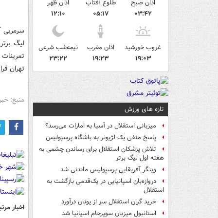
اذان صبح
طلوع آفتاب
اذان ظهر
۱۲:۱۰
۰۵:۱۷
۰۳:۴۲
سرمربی آل
لیگ برتر
غروب خورشید
اذان مغرب
نیمه‌شب شرعی
۲۳:۲۲
۱۹:۲۳
۱۹:۰۳
تهران قرا
منبع: خبر
تازه های ورزش
میزبانی استقلال در آسیا به امارات می‌رسد؟
پاسخ منفی یک لژیونر به باشگاه پرسپولیس
تلاش پزشکان استقلال برای رساندن چشمی به
هفته اول لیگ برتر
وینگر آفریقایی پرسپولیس ماندنی شد
دروازه‌بان اسپانیایی در یک‌قدمی بازگشت به
استقلال
خرید گران استقلال سر از یونان درآورد
اخبار مرتب
استانبول میزبان سوپرجام اسپانیا شد