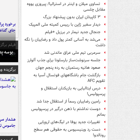
تساوی میلان و اینتر در استرالیا/ پیروزی یووه
مقابل چلسی
۳ کاپیتان ایران بدون پیشنهاد بزرگ
دیدار سفیر ژاپن با رییس کمیته ملی المپیک
جای گذا
جنجال جدید نیمار در برزیل +فیلم
می‌شد به آسانی کمتر پول داد و رضاییان را نگه
فیلم برگزی
داشت
بوسه‌ پ
سرمربی تیم ملی عراق ماندنی شد
جلسه سرنوشت‌ساز بارسلونا برای جذب آلوارز
صعود هانیه رستمیان به رده پنجم جهان
برگزیده و
بازگشت جام باشگاههای فوتسال آسیا به
تقویم AFC
درس ایتالیایی‌ به بازیکنان استقلال و
پرسپولیس!
رامین رضاییان رسماً از استقلال جدا شد
دوست نداشتم با ذهن درگیر در پرسپولیس
بمانم
هشدار سرم
تغییرات جدید یوفا در لیگ‌های اروپایی
جاسوس تی
دست رد وینیسیوس به حقوقی هم سطح
رونالدو!