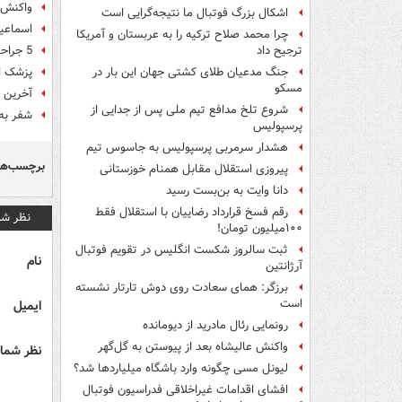
واکنش 
اشکال بزرگ فوتبال ما نتیجه‌گرایی است
اسماعیلی: 96 سال
چرا محمد صلاح ترکیه را به عربستان و آمریکا
5 جراحی بزرگ استقلال در سال 96!
ترجیح داد
پزشک او
جنگ مدعیان طلای کشتی جهان این بار در
مسکو
آخرین ص
شروع تلخ مدافع تیم ملی پس از جدایی از
شفر به دن
پرسپولیس
هشدار سرمربی پرسپولیس به جاسوس تیم
برچسب‌ها
پیروزی استقلال مقابل همنام خوزستانی
دانا وایت به بن‌بست رسید
رقم فسخ قرارداد رضاییان با استقلال فقط
نظر شم
۱۰۰میلیون تومان!
ثبت سالروز شکست انگلیس در تقویم فوتبال
نام
آرژانتین
برزگر: همای سعادت روی دوش تارتار نشسته
است
ایمیل
رونمایی رئال مادرید از دیومانده
واکنش عالیشاه بعد از پیوستن به گل‌گهر
نظر شما 
لیونل مسی چگونه وارد باشگاه میلیاردها شد؟
افشای اقدامات غیراخلاقی فدراسیون فوتبال