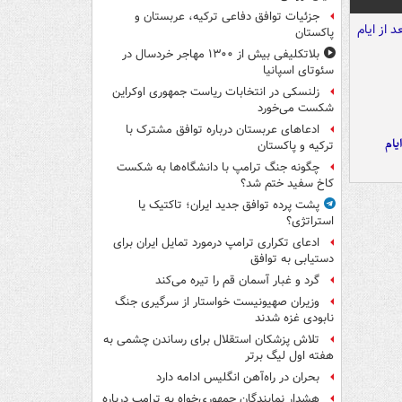
جزئیات توافق دفاعی ترکیه، عربستان و
پاکستان
بلاتکلیفی بیش از ۱۳۰۰ مهاجر خردسال در
سئوتای اسپانیا
زلنسکی در انتخابات ریاست جمهوری اوکراین
شکست می‌خورد
ادعاهای عربستان درباره توافق مشترک با
یام
ترکیه و پاکستان
چگونه جنگ ترامپ با دانشگاه‌ها به شکست
کاخ سفید ختم شد؟
پشت پرده توافق جدید ایران؛ تاکتیک یا
استراتژی؟
ادعای تکراری ترامپ درمورد تمایل ایران برای
دستیابی به توافق
گرد و غبار آسمان قم را تیره می‌کند
وزیران صهیونیست خواستار از سرگیری جنگ
نابودی غزه شدند
تلاش پزشکان استقلال برای رساندن چشمی به
هفته اول لیگ برتر
بحران در راه‌آهن انگلیس ادامه دارد
هشدار نمایندگان جمهوری‌خواه به ترامپ درباره