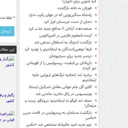
کره جنوبی برای داوران!
فورلان به خانه بازگشت
پادشاه سنگین‌وزنی که در جهان رقیب ندارد
*
لطفا عدد م
دشان از دست عربستان فرار کرد
صنعت‌نفت آبادان ۲ مدافع جدید جذب کرد
آینده نامعلوم طارمی در المپیاکوس
بازگشت اندونگ به استقلال منتفی شد
این مطالب
فیفا توهین‌کنندگان به اینفانتینو را تهدید کرد
دردسر جدید برای سرخپوشان
بازیکنان بی‌کیفیت، پرسپولیس را از قهرمانی
دور کردند
بیانیه تند اتحادیه لیگ‌های اروپایی علیه
اینفانتینو
آقای گل جام جهانی مقابل اسرائیل ایستاد
وینیسیوس در رئال مادرید ماندنی شد
رگبار و رع
کشور
حمله تند فیگو به اینفانتینو: دروغگو، پَست‌ و
حیله‌گر!
بازگشت مسلمان به پرسپولیس در قامت مربی
+عکس
تیم جدید امید عالیشاه مشخص شد +عکس