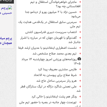
برگزیده 
ماجرای خواهرخواندگی استقلال و تیم
افغانستانی چه بود؟
حسین نژاد با ۲ میلیون یورو از دینامو جدا
می‌شود
سرمربی سابق استقلال در یک‌قدمی هدایت یک
تیم ملی
انتصاب سرپرست دبیری فدراسیون کشتی
پرچم سیاه
گفت‌وگو با قهرمان جهان که در مبارزه با اشرار
جانباز شد
همچنان در
نشست اضطراری اینفانتینو با مدیران ارشد فیفا
تیم بعدی محمد صلاح مشخص شد
روزنامه‌های ورزشی امروز چهارشنبه ۱۴ مرداد
۱۴۰۵
طارمی مشتری معروف پیدا کرد
شرط صلاح برای پیوستن به الاتحاد
هرو رنار سرمربی ساحل عاج شد
علی نعمتی شاگرد دژاگه در لیگ ستارگان قطر
شد
ونگر هم پشت اینفانتینو را خالی کرد
تورنمنت چهار جانبه در بصره با حضور تیم ملی
ایران