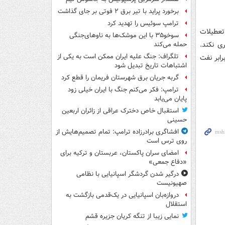
برخورد پراید با تیر برق ۲ فوتی بر جای گذاشت
ترامپ سوئیس را تهدید کرد
 تعطیلات
سوخو۳۵ با این موشک‌ها به ناوهای‌جنگی
ی نکند.
حمله می‌کند
تلگراف: جنگ علیه ایران ممکن است به یکی از
غاز می شود و این تیم 9 فروردین برابر نفت
اشتباهات تاریخ تبدیل شود
گربه جریان برق شهرستان فریمان را قطع کرد
ترامپ: فکر می‌کنم جنگ با ایران خیلی زود
پایان می‌یابد
استقبال خاص دخترک عراقی از زائران اربعین
حسینی
افشاگری برادرزاده ترامپ: تمام تصمیم‌هایش از
روی ترس است
امضای سران پاکستان، عربستان و ترکیه برای
«دفاع جمعی»
درگیر شدن گردشگر اسپانیایی با نظامی
صهیونیست
دروازه‌بان اسپانیایی در یک‌قدمی بازگشت به
استقلال
نمایی زیبا از تنگه کریان جزیره قشم