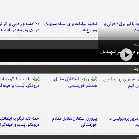
برخورد پراید با تیر برق ۲ فوتی بر
تنظیم قولنامه برای اسناد سبزرنگ
۲۲ کشته و زخمی بر اثر ت
شت
ممنوع شد
در یک مدرسه در تایلند+ 
ده
در بر پای پسر شهیدش
رزشی
ربی پرسپولیس به
پیروزی استقلال مقابل همنام
حمله تند فیگو به اینفانتین
م
خوزستانی
دروغگو، پَست‌ و حیله‌گر!