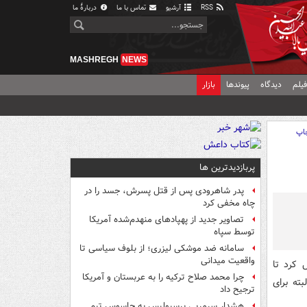
RSS
آرشیو
تماس با ما
دربارهٔ ما
MASHREGH
NEWS
یلم
دیدگاه
پیوندها
بازار
اپ
پربازدیدترین ها
پدر شاهرودی پس از قتل پسرش، جسد را در
چاه مخفی کرد
تصاویر جدید از پهپادهای منهدم‌شده آمریکا
توسط سپاه
سامانه ضد موشکی لیزری؛ از بلوف سیاسی تا
واقعیت میدانی
 کرد تا
چرا محمد صلاح ترکیه را به عربستان و آمریکا
ته برای
ترجیح داد
هشدار سرمربی پرسپولیس به جاسوس تیم