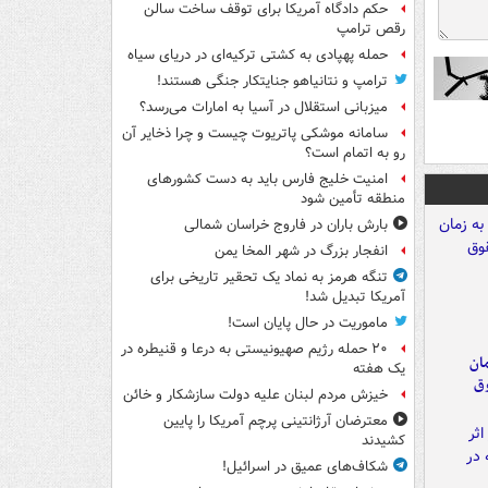
حکم دادگاه آمریکا برای توقف ساخت سالن
رقص ترامپ
حمله پهپادی به کشتی ترکیه‌ای در دریای سیاه
ترامپ و نتانیاهو جنایتکار جنگی هستند!
میزبانی استقلال در آسیا به امارات می‌رسد؟
سامانه موشکی پاتریوت چیست و چرا ذخایر آن
رو به اتمام است؟
امنیت خلیج فارس باید به دست کشورهای
منطقه تأمین شود
بارش باران در فاروج خراسان شمالی
انفجار بزرگ در شهر المخا یمن
تنگه هرمز به نماد یک تحقیر تاریخی برای
آمریکا تبدیل شد!
ماموریت در حال پایان است!
۲۰ حمله رژیم صهیونیستی به درعا و قنیطره در
مان
یک هفته
وق
خیزش مردم لبنان علیه دولت سازشکار و خائن
معترضان آرژانتینی پرچم آمریکا را پایین
کشیدند
شکاف‌های عمیق در اسرائیل!