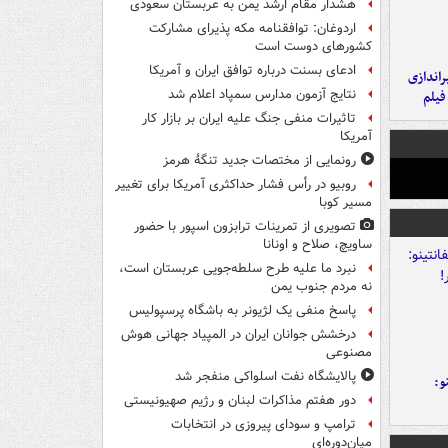
هشدار مقام ارشد یمن به عربستان سعودی
اردوغان: توافقنامه مکه پذیرای مشارکت
کشورهای دوست است
ادعای بسنت درباره توافق ایران و آمریکا
یراندازی
نتایج آزمون مدارس سمپاد اعلام شد
فیلم
تاثیرات منفی جنگ علیه ایران بر بازار کار
آمریکا
رونمایی از مختصات جدید تنگۀ هرمز
روبیو در رأس فشار حداکثری آمریکا برای تغییر
مسیر کوبا
تصویری از تمرینات ترابزون اسپور با حضور
ساویچ، صلاح و اونانا
نبرد ما علیه طرح سلطه‌جویی عربستان است،
نه مردم جنوب یمن
پاسخ منفی یک لژیونر به باشگاه پرسپولیس
درخشش جوانان ایران در المپیاد جهانی هوش
مصنوعی
پالایشگاه نفت اسلواکی منفجر شد
و:
دور هفتم مذاکرات لبنان و رژیم صهیونیستی
ترامپ و سودای پیروزی در انتخابات
میان‌دوره‌ای