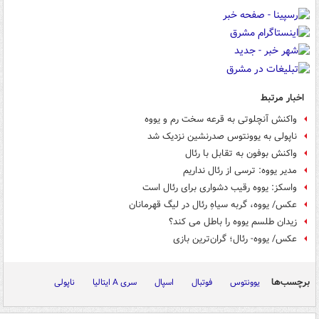
اخبار مرتبط
واکنش آنچلوتی به قرعه سخت رم و یووه
ناپولی به یوونتوس صدرنشین نزدیک شد
واکنش بوفون به تقابل با رئال
مدیر یووه: ترسی از رئال نداریم
واسکز: یووه رقیب دشواری برای رئال است
عکس/ یووه، گربه سیاهِ رئال در لیگ قهرمانان
زیدان طلسم یووه را باطل می کند؟
عکس/ یووه- رئال؛ گران‌ترین بازی
برچسب‌ها
یوونتوس
فوتبال
اسپال
سری A ایتالیا
ناپولی