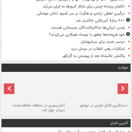
«کمانِ پرنده» چینی برای شکار کروزها به ایران می‌آید
درگیری لفظی ترامپ و هگزث بر سر کمبود ذخایر موشکی
۸۰۰ سازۀ آمریکایی خاکستر شد
ونس: ایرانی‌ها مذاکره‌کنندگان سرسختی هستند
خود فروخته‌ها چطور با موساد همکاری می‌کردند؟
دردسر جدید برای سرخپوشان
ابتکارات رهبر انقلاب در میدان نبرد
واکنش عالیشاه بعد از پیوستن به گل‌گهر
حوادث
دستگیری قاتل فراری در نوشهر
آتش‌سوزی در منطقه حفاظت‌شده
دیزمار مهار شد
مص
آخرین اخبار
چرا تابستان فصل محبوب میکروب‌هاست؟