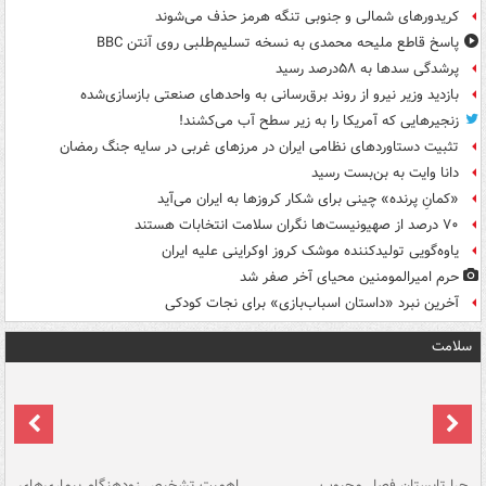
کریدورهای شمالی و جنوبی تنگه هرمز حذف می‌شوند
پاسخ قاطع ملیحه محمدی به نسخه تسلیم‌طلبی روی آنتن BBC
پرشدگی سدها به ۵۸درصد رسید
بازدید وزیر نیرو از روند برق‌رسانی به واحدهای صنعتی بازسازی‌شده
زنجیرهایی که آمریکا را به زیر سطح آب می‌کشند!
تثبیت دستاوردهای نظامی ایران در مرزهای غربی در سایه جنگ رمضان
دانا وایت به بن‌بست رسید
«کمانِ پرنده» چینی برای شکار کروزها به ایران می‌آید
۷۰ درصد از صهیونیست‌ها نگران سلامت انتخابات هستند
یاوه‌گویی تولیدکننده موشک کروز اوکراینی علیه ایران
حرم امیرالمومنین محیای آخر صفر شد
آخرین نبرد «داستان اسباب‌بازی» برای نجات کودکی
سلامت
ی
چرا تابستان فصل محبوب
اهمیت تشخیص زودهنگام بیماری‌های
نا