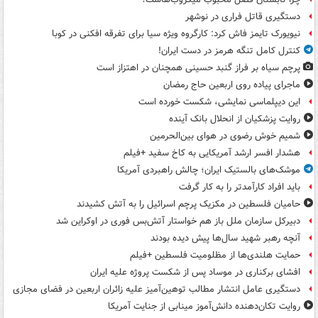
دستگیری قاتل فراری در نوشهر
نیویورک تایمز فاش کرد: کارگروه ویژه سیا برای تفرقه افکنی در کوبا
کنترل کامل تنگه هرمز در دست ایران!
پرچم سیاه بر فراز گنبد حسینی همچنان در اهتزاز است
ماجرای پیاده روی اربعین حاج رمضان
این دیپلماسی نمایشی، شکست خورده است
روایت پزشکیان از انحلال بانک آینده
شمیم خوش رضوی در هوای بین‌الحرمین
هشدار افسر ارشد آمریکایی به کاخ سفید +فیلم
موشک‌های بالستیک ایران؛ چالش راهبردی آمریکا
باید افراد کارآمدتر را به کار گرفت
حامیان فلسطین در مکزیک پرچم اسرائیل را به آتش کشیدند
دبیرکل سازمان ملل باز هم خواستار آتش‌بس فوری در اوکراین شد
آنچه رهبر شهید سال‌ها پیش دیده بودند
حمایت هلندی‌ها از مظلومیت فلسطین +فیلم
افشای برکناری در موساد پس از شکست پروژه علیه ایران
دستگیری عامل انتشار مطالب توهین‌آمیز علیه زائران اربعین در فضای مجازی
روایت تکان‌دهنده دانش‌آموز مینابی از جنایت آمریکا