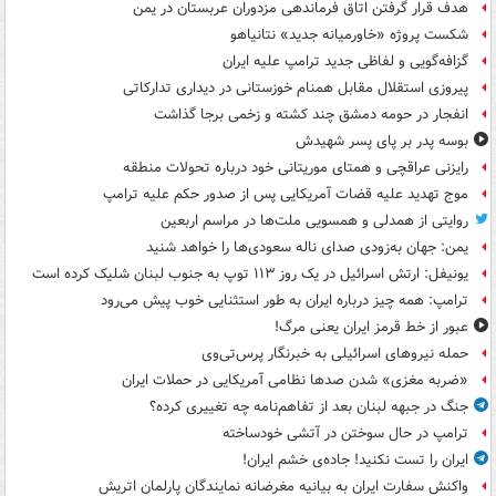
هدف قرار گرفتن اتاق‌ فرماندهی مزدوران عربستان در یمن
شکست پروژه «خاورمیانه جدید» نتانیاهو
گزافه‌گویی و لفاظی جدید ترامپ علیه ایران
پیروزی استقلال مقابل همنام خوزستانی در دیداری تدارکاتی
انفجار در حومه دمشق چند کشته و زخمی برجا گذاشت
بوسه‌ پدر بر پای پسر شهیدش
رایزنی عراقچی و همتای موریتانی خود درباره تحولات منطقه
موج تهدید علیه قضات آمریکایی پس از صدور حکم علیه ترامپ
روایتی از همدلی و همسویی ملت‌ها در مراسم اربعین
یمن: جهان به‌زودی صدای ناله سعودی‌ها را خواهد شنید
یونیفل: ارتش اسرائیل در یک روز ۱۱۳ توپ به جنوب لبنان شلیک کرده است
ترامپ: همه چیز درباره ایران به طور استثنایی خوب پیش می‌رود
عبور از خط قرمز ایران یعنی مرگ!
حمله نیروهای اسرائیلی به خبرنگار پرس‌تی‌وی
«ضربه مغزی» شدن صدها نظامی آمریکایی در حملات ایران
جنگ در جبهه لبنان بعد از تفاهم‌نامه چه تغییری کرده؟
ترامپ در حال سوختن در آتشی خودساخته
ایران را تست نکنید! جاده‌ی خشم ایران!
واکنش سفارت ایران به بیانیه مغرضانه نمایندگان پارلمان اتریش