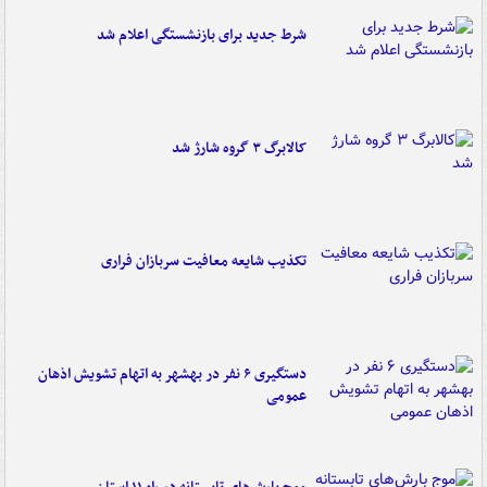
شرط جدید برای بازنشستگی اعلام شد
کالابرگ ۳ گروه شارژ شد
تکذیب شایعه معافیت سربازان فراری
دستگیری ۶ نفر در بهشهر به اتهام تشویش اذهان
عمومی