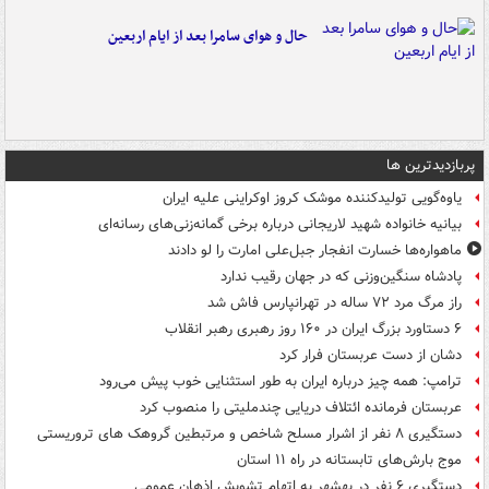
حال و هوای سامرا بعد از ایام اربعین
پربازدیدترین ها
یاوه‌گویی تولیدکننده موشک کروز اوکراینی علیه ایران
بیانیه خانواده شهید لاریجانی درباره برخی گمانه‌زنی‌های رسانه‌ای
ماهواره‌ها خسارت انفجار جبل‌علی امارت را لو دادند
پادشاه سنگین‌وزنی که در جهان رقیب ندارد
راز مرگ مرد ۷۲ ساله در تهرانپارس فاش شد
۶ دستاورد بزرگ ایران در ۱۶۰ روز رهبری رهبر انقلاب
دشان از دست عربستان فرار کرد
ترامپ: همه چیز درباره ایران به طور استثنایی خوب پیش می‌رود
عربستان فرمانده ائتلاف دریایی چندملیتی را منصوب کرد
دستگیری ۸ نفر از اشرار مسلح شاخص و مرتبطین گروهک های تروریستی
موج بارش‌های تابستانه در راه ۱۱ استان
دستگیری ۶ نفر در بهشهر به اتهام تشویش اذهان عمومی