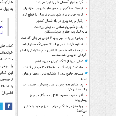
هاوکینگ 
گرد و غبار آسمان قم را تیره می‌کند
به پول تب
ترافیک سنگین در محورهای خروجی مازندران
گربه جریان برق شهرستان فریمان را قطع کرد
بیش
رگبار و رعدوبرق در راه شمال کشور
کتا
پاسخ تأمین‌اجتماعی به زمان پرداخت
مابه‌التفاوت حقوق بازنشستگان
نظر
برخورد پراید با تیر برق ۲ فوتی بر جای گذاشت
تنظیم قولنامه برای اسناد سبزرنگ ممنوع شد
کتاب‌های
از حذف نام همسر تا تغییر نام خانوادگی؛ اما و
خوانده‌ا
اگرهای تعویض شناسنامه
داشته باش
نمایی زیبا از تنگه کریان جزیره قشم
را مجذوب 
حادثه غرق‌شدگی در طاقانک ۲ قربانی گرفت
این کتاب
مسجد جامع یزد، از باشکوه‌ترین معماری‌های
ایران
ترجمه‌ها
پدر شاهرودی پس از قتل پسرش، جسد را در
را نخوان
چاه مخفی کرد
اطمینانْ 
آثار مخرب مصرف الکل و سیگار در بروز
بیماری‌ها
چرا مغز در هنگام خواب، انرژی خود را خالی
می‌کند؟