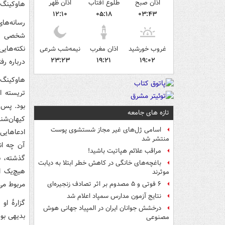
اذان صبح
طلوع آفتاب
اذان ظهر
هاوکینگ
۱۲:۱۰
۰۵:۱۸
۰۳:۴۳
رسانه‌ها
شخصی او 
نکته‌های
غروب خورشید
اذان مغرب
نیمه‌شب شرعی
۲۳:۲۳
۱۹:۲۱
۱۹:۰۲
درباره رف
تریسته ا
تازه های جامعه
کیهان‌شنا
اسامی ژل‌های غیر مجاز شستشوی پوست
ادعاهایی
منتشر شد
آن چه ان
مراقب علائم هپاتیت باشید!
گذشته، ب
باغچه‌های خانگی در کاهش خطر ابتلا به دیابت
هیچ‌یک ا
موثرند
مربوط می‌
۶ فوتی و ۵ مصدوم بر اثر تصادف زنجیره‌ای
نتایج آزمون مدارس سمپاد اعلام شد
گزارهٔ ا
درخشش جوانان ایران در المپیاد جهانی هوش
بدیهی بود
مصنوعی