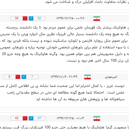
 نظرات متفاوت باعث افزایش درک و شناخت می شود.
۰۰:۲۸ - ۱۳۹۶/۱۲/۲۵
38
52
 هاوکینک بیشتر یک قهرمان علمی برای عموم مردم بود تا یک دانشمند برجسته.
گ به هیچ وجه یک دانشمند بسیار عالی فیزیک نظری مثل ادوارد ویتن یا یک مدرس
برای عموم مثل ریچارد فاینمن و لئونارد ساسکیند نبوده و نیست بلکه فردی بود که 
با سوء استفاده از علم برای باورهای شخصی خودش توجیه بیاره و باورهای عمومی 
نقد کنه و دلیل محبوبیتش هم بین عوام همین بود. وگرنه هاوکینگ به هیچ وجه جزو 20
ال اخیر هم نبود و نیست.
امیرمهدی
۲۱:۳۹ - ۱۳۹۹/۱۱/۰۴
0
7
دوست عزیز ، با کمال احترام اما این صحبت شما نشانه ی بی اطلاعی کامل از مس
علمی است . احتمالا شما هیچ گونه مطالعه ای حتی در سطح مقدماتی راجب
سیاهچاله ها و پژوهش های مربوطه به آن ها نداشته اید
۰۱:۰۳ - ۱۳۹۶/۱۲/۲۵
45
47
دم رضا منصوری گرم! هاوکینگ با هیچ معیاری حتی جزو 100 فیزیکدان بزرگ قرن بی