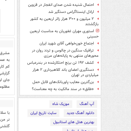
احتمال شنیده شدن صدای انفجار در قزوین
اراذل اینستاگرامی دستگیر شد
۲ میلیون و ۳۰۰ هزار زائر اربعین به کشور
بازگشتند
استوری مهران غفوریان به مناسبت اربعین
حسینی
اجتماع خون‌خواهی آقای شهید ایران
ترافیک سنگین در چالوس و تردد روان در
مشرق ب
محورهای منتهی به پایانه‌های مرزی
به عمد
کشف ۱۹۲ تن برنج احتکارشده در بندرعباس
کم کار
دستگیری اعضای باند کلاهبرداری ۲ هزار
گزارشی
میلیاردی در تهران
جای او
بزرگترین معایب پاوربانک‌های قابل حمل
مظلوم ب
«طلق» در سند مالکیت به چه معناست؟
آپ آهنگ
موزیک شاه
با سلا
دانلود آهنگ جدید
سایت تاریخ ایران
نر من 
بهترین هتل های استانبول
گلشنی 