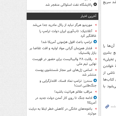
شد سریع
پالایشگاه نفت اسلواکی منفجر شد
آخرین اخبار
مورینیو هرگز نباید از رئال مادرید جدا می‌شد
آتلانتیک: تاب‌آوری ایران دولت ترامپ را
غافلگیر کرد
ترامپ باعث افول هژمونی آمریکا شد!
ن‌ها را
فشار هم‌زمان گرانی مواد اولیه و افت تقاضا بر
مع بشری
بازار پلاستیک
م تخیلی»
رقابت ۲۸ والیبالیست برای حضور در فهرست
نهایی تیم ملی
ٔ خواندن
اسامی ژل‌های غیر مجاز شستشوی پوست
ناشی از
منتشر شد
کتاب‌ها
سندرز: ترامپ نماد فساد، اقتدارگرایی و
جنگ‌طلبی است!
‌شود با
مراقب علائم هپاتیت باشید!
ادامه جنگ تا روی کار آمدن دولت جدید در
آمریکا!
باغچه‌های خانگی در کاهش خطر ابتلا به دیابت
موثرند