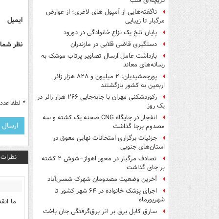
دریچه‌ای قلب
ناگفته‌هایی از آمپول های لاغری؛ از عوارض
ایمیل
مرگبار تا زیبایی
پایان تلخ یک نزاع خانوادگی در دورود
نظر شما 
دستگیری قاضی قلابی در مازندران
بازداشت عامل ارسال تصاویر پرتاب موشک به
رسانه‌های معاند
پورجمشیدیان: ۲ میلیون و ۸۲۸ هزار زائر
اربعین به کشور بازگشتند
رکوردشکنی مهران با جابه‌جایی ۲۶۶ هزار زائر در
*
لطفا عدد م
یک روز
انفجار در جایگاه CNG صحنه یک کشته و سه
مصدوم برجا گذاشت
جزئیات برگزاری امتحانات نهایی معوق در
استان‌های جنوبی
نظرات
تصادف مرگبار در محور اهواز–شوش ۲ کشته
بر جای گذاشت
آخرین وضعیت مصدومان شهرک شمس‌آباد
اجرای پزشک خانواده در ۶۴ شهر کشور تا
شهریورماه
ما انق
سارق کابل برق بر اثر برق‌گرفتگی جان باخت