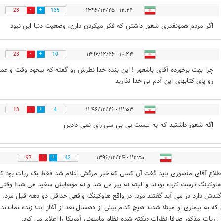
۱۲:۲۴ - ۱۳۹۶/۱۲/۲۵
23
135
اگر مردم همونقدری شعور داشتن که فکر میکردن دارن، وضعیت دنیا این نبود
۱۰:۲۳ - ۱۳۹۶/۱۲/۲۶
23
10
چرا بهت برخورده آقای باشعور ! این بنده خدا نظرش رو گفته که بیخود وقت و عمر
رو پای کتابهای این آدم بی خدا نذارید
۱۲:۵۳ - ۱۳۹۶/۱۲/۲۶
13
4
اگه شعور داشتید که به لیست بی بی سی رای نمی دادین
۲۲:۵۰ - ۱۳۹۶/۱۲/۲۴
97
42
لاع آقای منصوری باید گفت آن کسی که خبر مرگش اعلام شد فقط یک ربات بود که
اوکینگ درست کرده بودند و البته نه پیر می شد و نه موهایش سفید می شد! وقتی
گندش دارد در می آید گفتند مرد. در واقع هاوکینگ واقعی حداقل دو دهه قبل مرد. ا
که به بیماری او مبتلا شدند هیچ کدام بیش از دهسال بعد از آغاز ابتلا زنده نماندند.
 ربات مذکور صرفا نظرات دیکته شده نظام ماسونی آمریکا را اعلام می کرد.