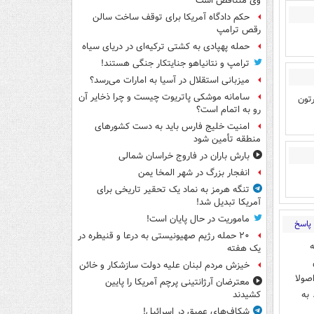
وی متناقض است
حکم دادگاه آمریکا برای توقف ساخت سالن
رقص ترامپ
حمله پهپادی به کشتی ترکیه‌ای در دریای سیاه
ترامپ و نتانیاهو جنایتکار جنگی هستند!
میزبانی استقلال در آسیا به امارات می‌رسد؟
سامانه موشکی پاتریوت چیست و چرا ذخایر آن
تون
رو به اتمام است؟
امنیت خلیج فارس باید به دست کشورهای
منطقه تأمین شود
بارش باران در فاروج خراسان شمالی
انفجار بزرگ در شهر المخا یمن
تنگه هرمز به نماد یک تحقیر تاریخی برای
آمریکا تبدیل شد!
ماموریت در حال پایان است!
پاسخ
۲۰ حمله رژیم صهیونیستی به درعا و قنیطره در
یک هفته
خیزش مردم لبنان علیه دولت سازشکار و خائن
صولا
معترضان آرژانتینی پرچم آمریکا را پایین
 به
کشیدند
شکاف‌های عمیق در اسرائیل!