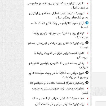
نگرانی تل‌آویو از گسترش پرونده‌های جاسوسی
مرتبط با ایران
نیویورک تایمز: غرب تمایلی به تجهیز اوکراین
به موشک‌های رهگیر ندارد
آیا از نفوذ نتانیاهو در واشنگتن کاسته شده
است؟
توافق پرو و مکزیک بر سر ازسرگیری روابط
دیپلماتیک
پزشکیان: شکافی بین دولت و نیروهای مسلح
نیست
تاکید نخست‌وزیر عراق بر تقویت روابط با
عربستان
وقتی رسانه عبری از کابوس بنیامین نتانیاهو
می‌گوید
هیچ دولتی به اندازۀ ما در جهت سیاست‌های
رهبری قدم برنداشت
پزشکیان: هرگز استعفا نداده‌ام و نخواهم داد
تجاوزات مجدد رژیم صهیونیستی به جنوب
لبنان
حمله به ۱۵ نفتکش‌ اماراتی از ابتدای جنگ
پزشکیان: ما نوکر مردم و در خدمت آنان