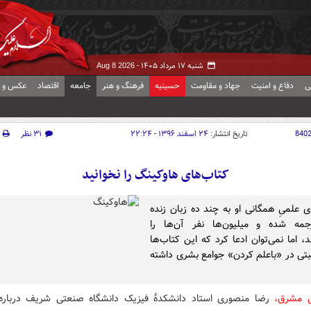
شنبه ۱۷ مرداد ۱۴۰۵ -
Aug 8 2026
ی
دفاع و امنیت
جهاد و مقاومت
حسینیه
فرهنگ و هنر
جامعه
اقتصاد
عکس و ف
840
تاریخ انتشار:
۲۴ اسفند ۱۳۹۶ - ۲۲:۲۴
۳۱ نظر
کتاب‌های هاوکینگ را نخوانید
ی علمیِ همگانی او به چند ده زبان زنده
رجمه شده و میلیون‌ها نفر آن‌ها را
ند، اما نمی‌توان ادعا کرد که این کتاب‌ها
ثبتی در «باعلم کردن» جوامع بشری داشته
ش مشرق،
رضا منصوری استاد دانشکدهٔ فیزیک دانشگاه صنعتی شریف درباره