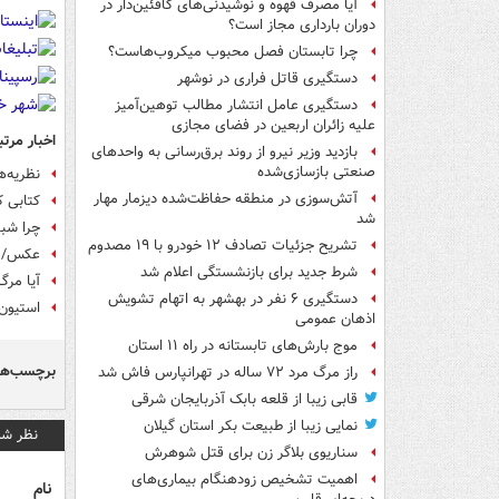
آیا مصرف قهوه و نوشیدنی‌های کافئین‌دار در
دوران بارداری مجاز است؟
چرا تابستان فصل محبوب میکروب‌هاست؟
دستگیری قاتل فراری در نوشهر
دستگیری عامل انتشار مطالب توهین‌آمیز
علیه زائران اربعین در فضای مجازی
اخبار مرتب
بازدید وزیر نیرو از روند برق‌رسانی به واحدهای
صنعتی بازسازی‌شده
نظریه‌ه
آتش‌سوزی در منطقه حفاظت‌شده دیزمار مهار
کتابی 
شد
چرا شبک
تشریح جزئیات تصادف ۱۲ خودرو با ۱۹ مصدوم
عکس/ م
شرط جدید برای بازنشستگی اعلام شد
آیا مرگ
دستگیری ۶ نفر در بهشهر به اتهام تشویش
استیون
اذهان عمومی
موج بارش‌های تابستانه در راه ۱۱ استان
برچسب‌ها
راز مرگ مرد ۷۲ ساله در تهرانپارس فاش شد
قابی زیبا از قلعه بابک آذربایجان شرقی
نمایی زیبا از طبیعت بکر استان گیلان
نظر شم
سناریوی بلاگر زن برای قتل شوهرش
اهمیت تشخیص زودهنگام بیماری‌های
نام