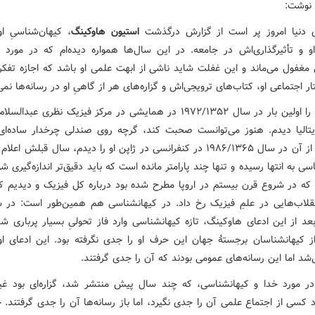
 نوشت:
ی دنیا امروز پر است از گزارش درگذشت
استیون هاوکینگ
، کیهان‌شناسیِ او
و تأثیرگذاری‌اش در جامعه. در این سال‌ها همواره دیده‌ام که در مورد 
ی مغفول می‌ماند و این غفلت شاید ناشی از ابهت علمی او باشد که اجازه تفک
تار اجتماعی او، کتاب‌های ترویجی‌اش و گزاره‌های هر از گاهیِ او در رسانه‌ها نمی
هاوکینگ را اولین بار در سال ۱۹۷۲/۱۳۵۲ در همایشی در مرکز فیزیک نظری عبد
یتالیا دیدم. هنوز می‌توانست صحبت کند، گرچه روی صندلی چرخدار ساده‌ا
بود. پس از آن در سال ۱۹۸۶/۱۳۶۵ در کنفرانسی در ژاپن او را دیدم، سال قبلش اع
سی به انتها رسیده و تنها چند پارامتر مانده است که باید دقیق‌تر اندازه‌گیری ش
 که در شروع قرن بیستم در اروپا مطرح شده بود درباره کل فیزیک و دیدیم که
قلاب‌هایی در علمِ فیزیک رخ داد. در کیهانشناسی هم همین‌طور است: در
عد از این ادعای هاوکینگ، تازه کیهانشناسی وارد فاز تحولیِ بسیار پرباری ش
ز کیهانشناسان برجستهٔ جهان این حرف او را جدی نگرفته بود. این ادعای او
شد اما این رسانه‌های عمومی بودند که آن را جدی گرفتند.
و در مورد خدا و کیهانشناسی، که چند سال پیش منتشر شد، گزاره‌ای بود غی
 کسی از اجتماع علمی آن را جدی نگیرد، اما باز رسانه‌ها آن را جدی گرفتند. ح