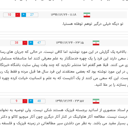
۱۱:۱۸ - ۱۳۹۶/۱۲/۲۶
10
27
تو دیگه خیلی درگیر توهم توطئه هستیا.
۲۳:۱۵ - ۱۳۹۶/۱۲/۲۴
38
47
الاخره یک گزارش در این مورد نوشتید اما کافی نیست. در حالی که جریان های رسان
 سعی دارند این فرد را یک چهره خدمتگذار به علم معرفی کنند اما متاسفانه مسلمان
ی می کنند. قبلا هم گفتم اما منتشر نکردید که چند وقت پیش سایت باشگاه خبرنگار
 در این مورد نوشته بود که بعضی معتقدند این فرد سال ها قبل مرده و فقط یک رب
ست. این که سعی می کنند از یک آتئیست که به علم و انسانیت خیانت کرده چهره ا
سازند را بر ملا کنید.
۲۳:۵۷ - ۱۳۹۶/۱۲/۲۴
9
48
م استاد منصوری از اساتید برجسته فیزیک هستند شکی نیست. ولی توصیه به نخواند
درست نیست. مطالعه آثار هاوکینگ در کنار آثار دیگری چون آثار میچیو کاکو و دکتر
بسیار مفید می باشد. به نظر من داشتن سیر مطالعاتی در زمینه فیزیک و فلسفه و