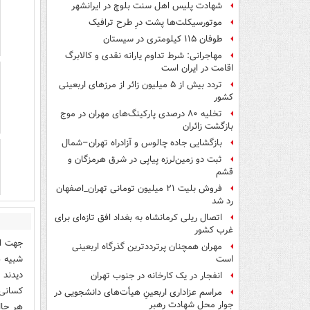
شهادت پلیس اهل سنت بلوچ در ایرانشهر
موتورسیکلت‌ها پشت درِ طرح ترافیک
طوفان ۱۱۵ کیلومتری در سیستان
مهاجرانی: شرط تداوم یارانه نقدی و کالابرگ
اقامت در ایران است
تردد بیش از ۵ میلیون زائر از مرزهای اربعینی
کشور
تخلیه ۸۰ درصدی پارکینگ‌های مهران در موج
بازگشت زائران
بازگشایی جاده چالوس و آزادراه تهران–شمال
ثبت دو زمین‌لرزه پیاپی در شرق هرمزگان و
قشم
فروش بلیت ۲۱ میلیون تومانی تهران_اصفهان
رد شد
اتصال ریلی کرمانشاه به بغداد افق تازه‌ای برای
غرب کشور
جهت اط
مهران همچنان پرترددترین گذرگاه اربعینی
شبیه ه
است
دیدند 
انفجار در یک کارخانه در جنوب تهران
کسانی 
مراسم عزاداری اربعینِ هیأت‌های دانشجویی در
جوار محل شهادت رهبر
هر حال