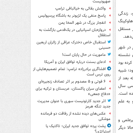
صهیونیست
واکنش بقائی به خیالبافی ترامپ
، زندگی
پاسخ منفی یک لژیونر به باشگاه پرسپولیس
هاوکینگ
انفجار بزرگ در شهر المخا یمن
ر مستقل
دروازه‌بان اسپانیایی در یک‌قدمی بازگشت به
استقلال
‌دهد.
استقبال خاص دخترک عراقی از زائران اربعین
السلام در شهر
حسینی
ی نشسته
ماموریت در حال پایان است!
ادعای بسنت درباره توافق ایران و آمریکا
لام کرده بود
افشاگری برادرزاده ترامپ: تمام تصمیم‌هایش از
ود؛ شبیه
روی ترس است
 بعد از
۶ فوتی و ۵ مصدوم بر اثر تصادف زنجیره‌ای
 سی سال
امضای سران پاکستان، عربستان و ترکیه برای
ده است.
«دفاع جمعی»
 به علم
اثر جدید کارتونیست سوری با عنوان مدیریت
جدید تنگه هرمز
عکس‌های دیده نشده از رفاقت دو فرمانده‌
موشکی
رعلمی و
پشت پرده توافق جدید ایران؛ تاکتیک یا
الا دیگر
استراتژی؟