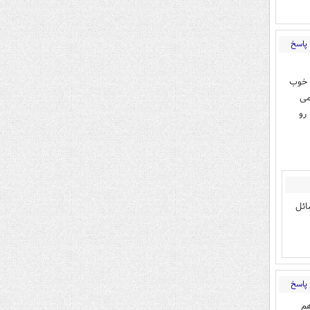
پاسخ
 خوب
می
رو
ائل
پاسخ
ستم هم