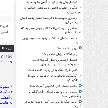
هشدار پکن به توکیو: با آتش بازی نکنید
درگیری اعضای داعش و نیروهای جولانی در
سیده زینب
برکناری شوکه‌کننده فرمانده لشکر پنجم ارتش
آمریکا در اروپا
آمریکا
استقرار انبوه «دی‌اف‑۱۷» و پایان عصر پدافند
الملل 
آمریکا +عکس
ادامه ادعاهای سنتکام درباره محاصره دریایی
ایران
این مطالب
رویای ائتلاف مکه
پالایشگاه سیزران منفجر شد
هشدار ارشدترین ژنرال آمریکا درباره
محدودیت‌های نظامی علیه ایران
فارن افرز: جنگ با ایران یک فاجعه است
آتلانتیک: تاب‌آوری ایران دولت ترامپ را
غافلگیر کرد
ترامپ باعث افول هژمونی آمریکا شد!
۴ متهم ق
دستگیر ش
سندرز: ترامپ نماد فساد، اقتدارگرایی و
جنگ‌طلبی است!
ادامه جنگ تا روی کار آمدن دولت جدید در
آمریکا!