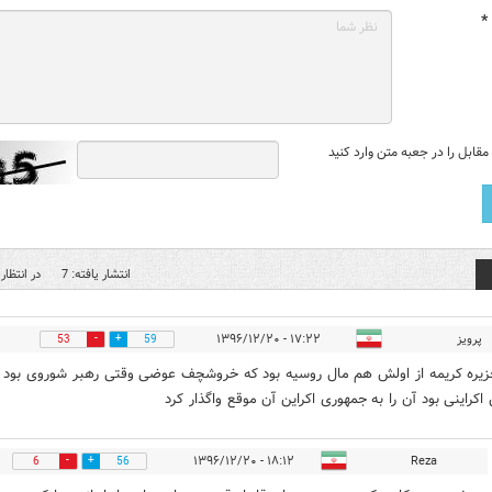
*
قابل را در جعبه متن وارد کنید
انتشار یافته: 7
در انتظار 
پرویز
۱۷:۲۲ - ۱۳۹۶/۱۲/۲۰
53
59
یره کریمه از اولش هم مال روسیه بود که خروشچف عوضی وقتی رهبر شوروی بود 
کراینی بود آن را به جمهوری اکراین آن موقع واگذار کرد
۱۸:۱۲ - ۱۳۹۶/۱۲/۲۰
Reza
6
56