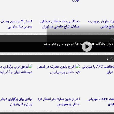
لت ۳ روزه سازمان بورس به
دستگیری باند جاعلان حرفه‌ای
کاهش ۳ درصدی مصرف
لیج فارس
مدارک اتباع خارجی در تهران
دومین سال متوالی
ده
 CNG "صحنه" در دوربین مداربسته
رزشی
دلیل مخالفت AFC با میزبانی
اخراج بدون تعارف در انتظار فرد
توافق برای برگزاری دیدار
عراق
خاطی پرسپولیس
ایران و آذربایجان