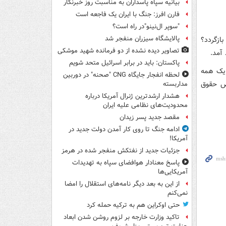
بیانیه سپاه پاسداران به مناسبت روز خبرنگار
فارن افرز: جنگ با ایران یک فاجعه است
"سوپر ال‌نینو"در راه است؟
پالایشگاه سیزران منفجر شد
ازگردد؟
تصاویر دیده‌ نشده از دو فرمانده شهید موشکی
آمد.
پاکستان: باید در برابر اسرائیل متحد شویم
 از برگزاری یک همه
لحظه انفجار جایگاه CNG "صحنه" در دوربین
قض حقوق
مداربسته
هشدار ارشدترین ژنرال آمریکا درباره
محدودیت‌های نظامی علیه ایران
مقصد جدید پسر زیدان
ادامه جنگ تا روی کار آمدن دولت جدید در
آمریکا!
جزئیات جدید از نفتکش منفجر شده در هرمز
پاسخ معنادار هوافضای سپاه به تهدیدات
آمریکایی‌ها
از این به بعد دیگر نامه‌های استقلال را امضا
نمی‌کنم
حتی اوکراین هم به ترکیه حمله کرد
تاکید وزارت خارجه بر لزوم روشن شدن ابعاد