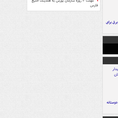
مهلت ۳ روزه سازمان بورس به هلدینگ خلیج
فارس
 برق برای
 دوستانه