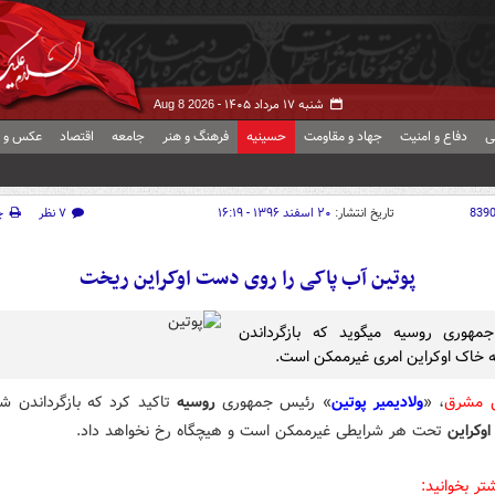
شنبه ۱۷ مرداد ۱۴۰۵ -
Aug 8 2026
ی
دفاع و امنیت
جهاد و مقاومت
حسینیه
فرهنگ و هنر
جامعه
اقتصاد
عکس و ف
839
تاریخ انتشار:
۲۰ اسفند ۱۳۹۶ - ۱۶:۱۹
۷ نظر
چ
پوتین آب پاکی را روی دست اوکراین ریخت
مهوری روسیه میگوید که بازگرداندن
ه خاک اوکراین امری غیرممکن است.
ش مشرق
، «
ولادیمیر پوتین
» رئیس جمهوری
روسیه
تاکید کرد که بازگرداندن ش
اوکراین
تحت هر شرایطی غیرممکن است و هیچگاه رخ نخواهد داد.
تر بخوانید: