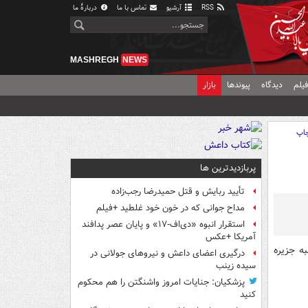
RSS
آرشیو
تماس با ما
دربارهٔ ما
MASHREGH
NEWS
یلم
دیدگاه
پیوندها
بازار
اپ
پربازدیدترین ها
تأیید ربایش و قتل حمیدرضا رجب‌زاده
مداح جوانی که در خون خود غلطید +فیلم
استقرار انبوه «دی‌اف‑۱۷» و پایان عصر پدافند
آمریکا +عکس
به جزیره
درگیری اعضای داعش و نیروهای جولانی در
سیده زینب
پزشکیان: جنایات امروز واشنگتن را هم محکوم
کنید