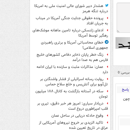
هشدار دبیر شورای عالی امنیت ملی به امریکا
درباره تنگه هرمز
پرونده حقوقی جنایت جنگی آمریکا در میناب
به جریان افتاد
ادعای زلنسکی درباره تامین ماهانه موشک‌های
رهگیر توسط آمریکا
خطای محاسباتی آمریکا و برتری راهبردی
جمهوری اسلامی!
زنگ خطر پایان ذخایر دفاعی کشورهای خلیج
فارس هم به صدا درآمد
عمان: مذاکرات مثبت و سازنده با ایران ادامه
دارد
بررسی: 0
روایت رسانه اسرائیلی از فشار واشنگتن بر
تل‌آویو برای آتش‌بس و خلع سلاح حماس
پاسخ
سکه در آستانه بازگشت به کانال ۱۸۸ میلیون
تومان
چون
دریادار سیاری: امروز هر خبر دقیق، تیری بر
قلب امپراطوری دروغ است
وقوع حادثه دریایی در ساحل عمان
تاکید الزیدی بر خروج نیروهای آمریکایی از
عراق در تاریخ تعیین شده