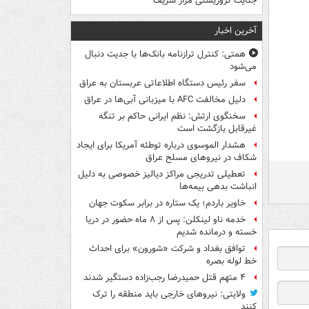
جنایت تروریستی مزار شریف
آخرین اخبار
همتی: کنترل ترازنامه بانک‌ها با جدیت دنبال
می‌شود
سفر رئیس دستگاه اطلاعاتی عربستان به عراق
دلیل مخالفت AFC با میزبانی آبی‌ها در عراق
سخنگوی ارتش: نظم ایرانی حاکم بر تنگه
غیرقابل بازگشت است
هشدار الموسوی درباره توطئه آمریکا برای ایجاد
شکاف در نیروهای مسلح عراق
تعطیلی تدریجی مراکز دیالیز خصوصی به دلیل
انباشت بدهی بیمه‌ها
خاویر باردم؛ یک ستاره در برابر سکوت جهان
خدمه ناو لینکلن: پس از ۸ ماه حضور در دریا
خسته و درمانده‌ شدیم
توافق بغداد و شرکت «شورون» برای احداث
خط لوله بصره
۴ متهم قتل حمیدرضا رجب‌زاده دستگیر شدند
ولایتی: نیروهای خارجی باید منطقه را ترک
کنند