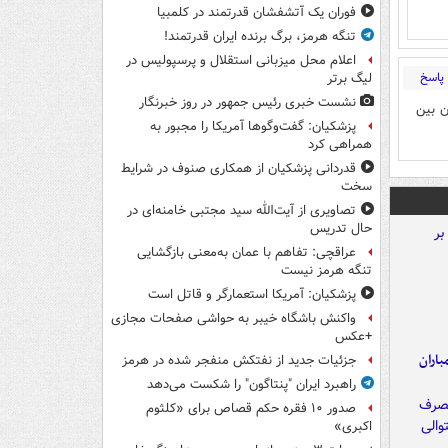
فوران یک آتشفشان قدرتمند در کلمبیا
تنگه هرمز، برگ برنده ایران قدرتمند!
اعلام محل میزبانی استقلال و پرسپولیس در
پاسخ
لیگ برتر
نشست خبری رئیس جمهور در روز خبرنگار
ن بین
پزشکیان: گفت‌وگوها آمریکا را مجبور به
همراهی کرد
قدردانی پزشکیان از همکاری صنوف در شرایط
سخت
تصاویری از آیت‌الله سید مجتبی خامنه‌ای در
حال تدریس
عراقچی: تفاهم با عمان به‌معنی بازگشایی
تنگه هرمز نیست
پزشکیان: آمریکا استعمارگر و قاتل است
واکنش باشگاه خیبر به حواشی صفحات مجازی
+عکس
اران
جزئیات جدید از نفتکش منفجر شده در هرمز
راهبرد ایران "پنتاگون" را شکست می‌دهد
صدور ۱۰ فقره حکم قصاص برای «کلثوم
اکبری»