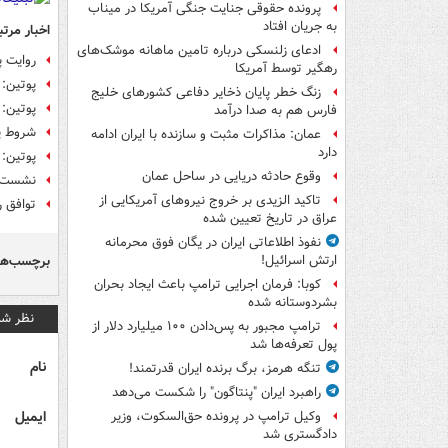
پرونده حقوقی جنایت جنگی آمریکا در میناب
به جریان افتاد
اخبار مرتب
ادعای زلنسکی درباره تامین ماهانه موشک‌های
روایت پ
رهگیر توسط آمریکا
پوتین: 
زنگ خطر پایان ذخایر دفاعی کشورهای خلیج
پوتین: 
فارس هم به صدا درآمد
شروط پو
عمان: مذاکرات مثبت و سازنده با ایران ادامه
دارد
پوتین:
وقوع حادثه دریایی در ساحل عمان
نشست ای
تاکید الزیدی بر خروج نیروهای آمریکایی از
توافق ر
عراق در تاریخ تعیین شده
نفوذ اطلاعاتی ایران در یگان فوق محرمانه
برچسب‌ها
ارتش اسرائیل!
کوبا: فرمان اجرایی ترامپ باعث ایجاد بحران
بشردوستانه شده
نظر شم
ترامپ مجبور به پس‌دادن ۱۰۰ میلیارد دلار از
پول تعرفه‌ها شد
نام
تنگه هرمز، برگ برنده ایران قدرتمند!
راهبرد ایران "پنتاگون" را شکست می‌دهد
ایمیل
وکیل ترامپ در پرونده حق‌السکوت، وزیر
دادگستری شد