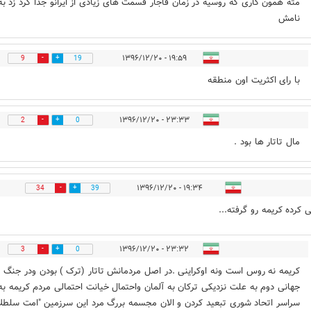
مثه همون کاری که روسیه در زمان قاجار قسمت های زیادی از ایرانو جدا کرد زد به
نامش
۱۹:۵۹ - ۱۳۹۶/۱۲/۲۰
9
19
با رای اکثریت اون منطقه
۲۳:۳۳ - ۱۳۹۶/۱۲/۲۰
2
0
مال تاتار ها بود .
۱۹:۳۴ - ۱۳۹۶/۱۲/۲۰
34
39
ی کرده کریمه رو گرفته...
۲۳:۳۲ - ۱۳۹۶/۱۲/۲۰
3
0
کریمه نه روس است ونه اوکراینی .در اصل مردمانش تاتار (ترک ) بودن ودر جنگ
جهانی دوم به علت نزدیکی ترکان به آلمان واحتمال خیانت احتمالی مردم کریمه به
سراسر اتحاد شوری تبعید کردن و الان مجسمه بررگ مرد این سرزمین "امت سلطلا