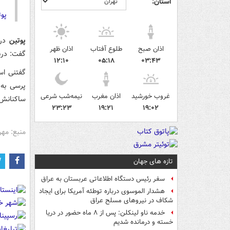
استان:
پوت
پوتین
در
اذان صبح
طلوع آفتاب
اذان ظهر
گفت: درب
۱۲:۱۰
۰۵:۱۸
۰۳:۴۳
گفتنی ا
پرسی به 
غروب خورشید
اذان مغرب
نیمه‌شب شرعی
ساکنانش 
۲۳:۲۳
۱۹:۲۱
۱۹:۰۲
منبع: مهر
تازه های جهان
سفر رئیس دستگاه اطلاعاتی عربستان به عراق
هشدار الموسوی درباره توطئه آمریکا برای ایجاد
شکاف در نیروهای مسلح عراق
خدمه ناو لینکلن: پس از ۸ ماه حضور در دریا
خسته و درمانده‌ شدیم