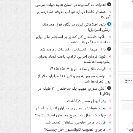
اعتراضات گسترده در آلمان علیه دولت مرتس
هشدار کانادا درباره عواقب تعرفه ۵۰ درصدی
آمریکا
نفوذ اطلاعاتی ایران در یگان فوق محرمانه
ارتش اسرائیل!
تأکید دادستان کل کشور بر انسجام ملی برای
مقابله با جنگ روانی دشمن
باران مهمان تابستانی ارتفاعات دماوند شد
کوبا: فرمان اجرایی ترامپ باعث ایجاد بحران
بشردوستانه شده
قیمت طلا و سکه امروز ۱۴۰۵/۰۵/۱۷
ترامپ مجبور به پس‌دادن ۱۰۰ میلیارد دلار از
پاسخ
پول تعرفه‌ها شد
آتش سوزی مهیب یک ساختمان ۱۲ طبقه در
جاکارتا
پدر لیونل مسی درگذشت
وجود شواهدی مبنی بر بمباران لامرد با فسفر
چرا بیت المال باید خرج مجرمان امنیتی شود؟
قرارداد مربی خارجی استقلال تمدید شد
ن "
ماجرای تصویب کنوانسیون خزر چیست؟