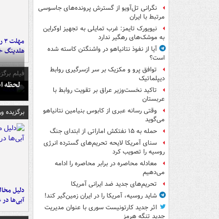
نگرانی تل‌آویو از گسترش پرونده‌های جاسوسی
مرتبط با ایران
نیویورک تایمز: غرب تمایلی به تجهیز اوکراین
به موشک‌های رهگیر ندارد
مه
آیا از نفوذ نتانیاهو در واشنگتن کاسته شده
هلدینگ خ
است؟
توافق پرو و مکزیک بر سر ازسرگیری روابط
فیلم برگزی
دیپلماتیک
لحظه انفجار جایگاه
تاکید نخست‌وزیر عراق بر تقویت روابط با
عربستان
وقتی رسانه عبری از کابوس بنیامین نتانیاهو
برگزیده و
می‌گوید
حمله به ۱۵ نفتکش‌ اماراتی از ابتدای جنگ
سنای آمریکا لایحه تحریم‌های گسترده انرژی
روسیه را تصویب کرد
معادله محاصره در برابر محاصره را ادامه
می‌دهیم
تحریم‌های جدید ضد ایرانی آمریکا
شاید روسیه، آمریکا را در ایران زمین‌گیر کند!
آبی‌ها در 
اثر جدید کارتونیست سوری با عنوان مدیریت
جدید تنگه هرمز