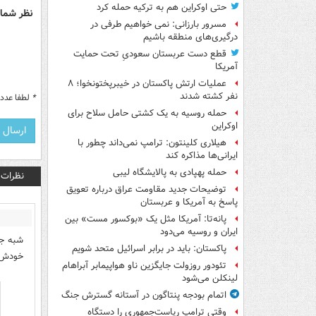
حتی اوکراین هم به ترکیه حمله کرد
نظر شما 
مسرور بارزانی: نمی خواهیم طرفی در
درگیری‌های منطقه باشیم
قطع دست عربستان سعودیِ تحت حمایت
آمریکا
عملیات ارتش پاکستان در خیبرپختونخوا؛ ۸
نفر کشته شدند
*
لطفا عدد م
حمله روسیه به یک کشتی حامل سلاح برای
اوکراین
هیلاری کلینتون: ترامپ نمی‌داند چطور با
ایرانی‌ها مذاکره کند
حمله پهپادی به پالایشگاه لیبی
نظرات
توضیحات جدید مقاومت عراق درباره تعویق
پاسخ به آمریکا و عربستان
پانه‌تا: آمریکا مثل یک «بوکسور مست» بین
ایران و روسیه می‌دود
شبه جز
پاکستان: باید در برابر اسرائیل متحد شویم
خودش ا
تئودور روزولت جایگزین ناو هواپیمابر آبراهام
لینکلن می‌شود
اتمام بودجه پنتاگون در آستانه گسترش جنگ
وقتی ترامپ ریاست‌جمهوری را دستگاه