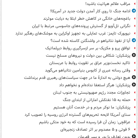
مراقب علائم هپاتیت باشید!
ادامه جنگ تا روی کار آمدن دولت جدید در آمریکا!
باغچه‌های خانگی در کاهش خطر ابتلا به دیابت موثرند
نگرانی تل‌آویو از گسترش پرونده‌های جاسوسی مرتبط با ایران
نیویورک تایمز: غرب تمایلی به تجهیز اوکراین به موشک‌های رهگیر ندارد
آیا از نفوذ نتانیاهو در واشنگتن کاسته شده است؟
توافق پرو و مکزیک بر سر ازسرگیری روابط دیپلماتیک
پزشکیان: شکافی بین دولت و نیروهای مسلح نیست
تاکید نخست‌وزیر عراق بر تقویت روابط با عربستان
وقتی رسانه عبری از کابوس بنیامین نتانیاهو می‌گوید
هیچ دولتی به اندازۀ ما در جهت سیاست‌های رهبری قدم برنداشت
پزشکیان: هرگز استعفا نداده‌ام و نخواهم داد
تجاوزات مجدد رژیم صهیونیستی به جنوب لبنان
حمله به ۱۵ نفتکش‌ اماراتی از ابتدای جنگ
پزشکیان: ما نوکر مردم و در خدمت آنان هستیم
سنای آمریکا لایحه تحریم‌های گسترده انرژی روسیه را تصویب کرد
عراقچی: زمان آن فرا رسیده است که به خود متکی باشیم
۶ فوتی و ۵ مصدوم بر اثر تصادف زنجیره‌ای
بدون تعارف با پدر و پسر قهرمان