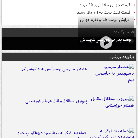
قیمت جهانی طلا امروز ۱۵ مرداد
قیمت نفت برنت به ۷۹ دلار رسید
افزایش قیمت طلا و نقره جهانی
فیلم برگزیده
بوسه‌ پدر بر پای پسر شهیدش
برگزیده ورزشی
هشدار سرمربی پرسپولیس به جاسوس تیم
پیروزی استقلال مقابل همنام خوزستانی
حمله تند فیگو به اینفانتینو: دروغگو، پَست‌ و