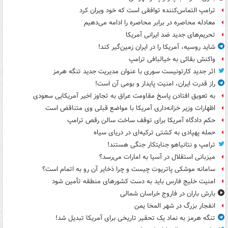
ترامپ التماس‌کننده توافقی است که خود ویران کرد
معادله محاصره در برابر محاصره را ادامه می‌دهیم
تحریم‌های جدید ضد ایرانی آمریکا
شاید روسیه، آمریکا را در ایران زمین‌گیر کند!
واکنش بقائی به خیالبافی ترامپ
اثر جدید کارتونیست سوری با عنوان مدیریت جدید تنگه هرمز
راز قدرت ایران، امنیت پایدار و بومی آن است!
به تعویق افتادن پاسخ مقاومت عراق به تجاوز اخیر آمریکایی سعودی
اظهارات وزیر خزانه‌داری آمریکا با مواضع قبلی وی متناقض است
حکم دادگاه آمریکا برای توقف ساخت سالن رقص ترامپ
حمله پهپادی به کشتی ترکیه‌ای در دریای سیاه
ترامپ و نتانیاهو جنایتکار جنگی هستند!
میزبانی استقلال در آسیا به امارات می‌رسد؟
سامانه موشکی پاتریوت چیست و چرا ذخایر آن رو به اتمام است؟
امنیت خلیج فارس باید به دست کشورهای منطقه تأمین شود
بارش باران در فاروج خراسان شمالی
انفجار بزرگ در شهر المخا یمن
تنگه هرمز به نماد یک تحقیر تاریخی برای آمریکا تبدیل شد!