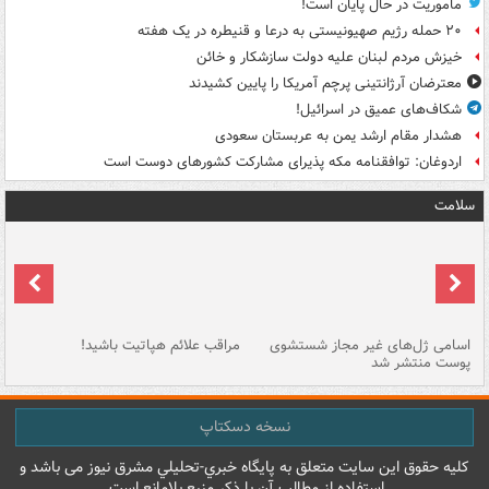
ماموریت در حال پایان است!
۲۰ حمله رژیم صهیونیستی به درعا و قنیطره در یک هفته
خیزش مردم لبنان علیه دولت سازشکار و خائن
معترضان آرژانتینی پرچم آمریکا را پایین کشیدند
شکاف‌های عمیق در اسرائیل!
هشدار مقام ارشد یمن به عربستان سعودی
اردوغان: توافقنامه مکه پذیرای مشارکت کشورهای دوست است
سلامت
اسامی ژل‌های غیر مجاز شستشوی
مراقب علائم هپاتیت باشید!
با
پوست منتشر شد
به
نسخه دسکتاپ
کليه حقوق اين سايت متعلق به پایگاه خبري-تحليلي مشرق نيوز می باشد و
استفاده از مطالب آن با ذکر منبع بلامانع است.