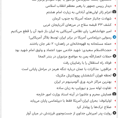
دیدار رییس جمهور با رهبر معظم انقلاب اسلامی
اعزام زائر اولی‌های آبادانی به زیارت امام هشتم
شهادت جانباز حمله آمریکا به جنوب کرمان
کشف ۳۳ قبضه سلاح در مرزهای آذربایجان غربی
امیر جهانشاهی: پای نظامی آمریکایی به ایران باز شود آن را قطع می‌کنیم
رسوایی دیپلماسی آمریکا در برابر ایران توسط بلاگر آمریکایی!
حمله مسلحانه به قهوه‌خانه‌ای در زاهدان؛ ۲ نفر جان باختند
حجت‌الاسلام سعیدی: شهید خادمی مورد اعتماد و وثوق امام شهید بود
حملات انصارالله یمن به مواضع مزدوران در بندر المخا
فولاد راه استقلال را با رضاییان رفت
عراقچی: مذاکرات با عمان درباره تنگه هرمز در مراحل پایانی است
لحظه فوران آتشفشان پوپوکتپتل مکزیک
بهترین مراکز خرید ورق آلومینیوم در ایران
تفاوت لوله سبز و نیوپایپ به زبان ساده
همایش محرم و عاشورا در آینه اسناد وزارت امور خارجه
اولیانوف: بحران ایران-آمریکا فقط با دیپلماسی پایان می‌یابد
صلاح ترک‌ها را پولدار کرد
روایت پدر امیرعلی جداوی از جست‌وجوی فرزندش در میان آوار