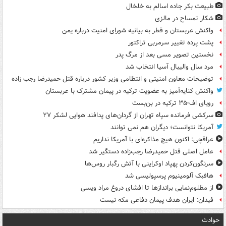
طبیعت بکر جاده اسالم به خلخال
شکار تمساح در مالزی
واکنش عربستان و قطر به بیانیه شورای امنیت درباره یمن
پشت پرده تغییر سرمربی تراکتور
نخستین تصویر مسی بعد از مرگ پدر
مرد سال والیبال آسیا انتخاب شد
توضیحات معاون امنیتی و انتظامی وزیر کشور درباره قتل حمیدرضا رجب زاده
واکنش کنایه‌آمیز به عضویت ترکیه در پیمان مشترک با عربستان
رویای اف-۳۵ ترکیه در بن‌بست
سرکشی فرمانده سپاه تهران از گردان‌های پدافند هوایی لشکر ۲۷
آمریکا نتوانست؛ دیگران هم نمی توانند
عراقچی: اکنون هیچ مذاکره‌ای با آمریکا نداریم
عامل اصلی قتل حمیدرضا رجب‌زاده دستگیر شد
سرنگون‌کردن پهپاد اوکراینی با آتش رگبار روس‌ها
هافبک آلومینیوم پرسپولیسی شد
از مظلوم‌نمایی براندازها تا افشای دروغ مراد ویسی
فیدان: ایران هدف پیمان دفاعی مکه نیست
حوادث