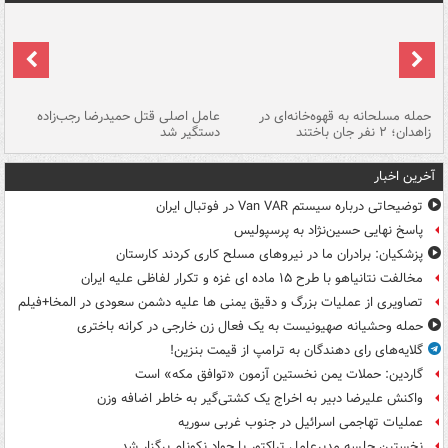
حمله مسلحانه به قهوه‌خانه‌ای در
عامل اصلی قتل حمیدرضا رجب‌زاده
گر
زاهدان؛ ۲ نفر جان باختند
دستگیر شد
نا
آخرین اخبار
توضیحاتی درباره سیستم Van VAR در فوتبال ایران
پاسخ نهایی حسین‌نژاد به پرسپولیس
پزشکیان: برادران ما در نیروهای مسلح کاری کردند کارستان
مخالفت نتانیاهو با طرح ۱۵ ماده ای غزه و تکرار لفاظی علیه ایران
تصاویری از عملیات بزرگ و دقیق یمنی ها علیه دشمن سعودی در المخا+فیلم
حمله وحشیانه صهیونیست به یک فعال زن خارجی در کرانه باختری
گلایه‌های رای دهندگان به ترامپ از قیمت بنزین!
گاردین: حملات یمن نخستین آزمون «توافق مکه» است
واکنش علیرضا دبیر به اخراج یک کشتی‌گیر به خاطر اضافه وزن
عملیات تهاجمی اسرائیل در جنوب غربی سوریه
نخستین جلسه مدیرعامل تراکتور با جواد نکونام برگزار شد