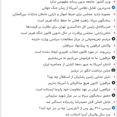
وزیر کشور: جامعه بدون رسانه مفهومی ندارد
جدی‌ترین تقابل نظامی آمریکا از زمان جنگ جهانی
مصوبه جدید مجلس برای ضبط اموال و دارایی عاملان جنایات بین‌المللی
سخنگوی سپاه: راهبرد فعلی ما حفظ تنگه هرمز است
ضرب‌الاجل رئیس کل دادگستری تهران برای نظارت بر قیمت‌ها
حاجی‌بابایی: مجلس پرقدرت در حال تدوین قانون تنگه هرمز است
مراسم تعزیه‌خوانی در مرکز مطالعات سیاسی وزارت خارجه
واکنش ابرقویی به پیشنهاد سپاهان
زینی‌وند: در مورد قانون حجاب تغییری ایجاد نشده است
عراقچی: ما نه فراموش می‌کنیم نه می‌بخشیم
اذعان آمریکا به عبور ده‌ها کشتی از محاصره ایران
جشن برداشت انگور در ترشیز
دلیل جدایی رامین رضاییان از استقلال چه بود؟
عراقچی: اکنون هیچ مذاکره‌ای با آمریکا نداریم
عراقچی: ایران بر عهد مقاومت خود پابرجا ایستاده است
حضور سخنگوی سپاه بر سر مزار شهید سلیمانی
عامل اصلی قتل حمیدرضا رجب‌زاده دستگیر شد
بررسی ۳۰۰ روز پس از آتش‌بس: چه بر سر غزه آمد؟
مرد سال والیبال آسیا انتخاب شد