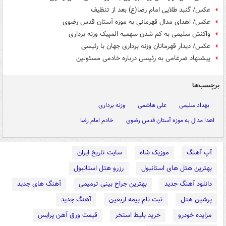
عکس/ گنبد طلایی امام رضا(ع) بعد از تنظیف
عکس/ اهدای مدال قهرمانی به موزه آستان قدس رضوی
واکنش سلیمی به کم شدن سهمیه المپیک وزنه برداری
عکس/ دیدار قهرمانان وزنه برداری جهان با رئیسی
پیشنهاد ضرغامی به رئیسی درباره خادمی مسئولین
برچسب‌ها
بهداد سلیمی
علی هاشمی
وزنه برداری
اهدا مدال به موزه آستان قدس رضوی
خادم امام رضا
آپ آهنگ
موزیک شاه
سایت تاریخ ایران
بهترین هتل های استانبول
رزرو هتل استانبول
دانلود آهنگ جدید
بهترین جراح بینی ترمیمی
آهنگ های جدید
پرشین هتل
ثبت نام بیمه اربعین
آهنگ جدید
مزایده خودرو
خرید بلیط استخر
قیمت ورق آهن پرایس