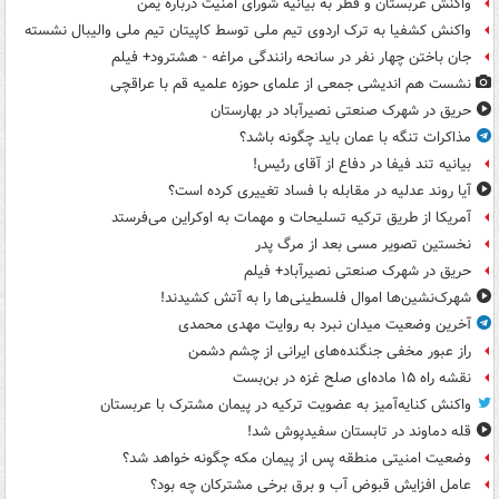
واکنش عربستان و قطر به بیانیه شورای امنیت درباره یمن
واکنش کشفیا به ترک اردوی تیم ملی توسط کاپیتان تیم ملی والیبال نشسته
جان باختن چهار نفر در سانحه رانندگی مراغه - هشترود+ فیلم
نشست هم اندیشی جمعی از علمای حوزه علمیه قم با عراقچی
حریق در شهرک صنعتی نصیرآباد در بهارستان
مذاکرات تنگه با عمان باید چگونه باشد؟
بیانیه تند فیفا در دفاع از آقای رئیس!
آیا روند عدلیه در مقابله با فساد تغییری کرده است؟
آمریکا از طریق ترکیه تسلیحات و مهمات به اوکراین می‌فرستد
نخستین تصویر مسی بعد از مرگ پدر
حریق در شهرک صنعتی نصیرآباد+ فیلم
شهرک‌نشین‌ها اموال فلسطینی‌ها را به آتش کشیدند!
آخرین وضعیت میدان نبرد به روایت مهدی محمدی
راز عبور مخفی جنگنده‌های ایرانی از چشم دشمن
نقشه راه ۱۵ ماده‌ای صلح غزه در بن‌بست
واکنش کنایه‌آمیز به عضویت ترکیه در پیمان مشترک با عربستان
قله دماوند در تابستان سفیدپوش شد!
وضعیت امنیتی منطقه پس از پیمان مکه چگونه خواهد شد؟
عامل افزایش قبوض آب و برق برخی مشترکان چه بود؟