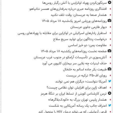
سرنگون‌کردن پهپاد اوکراینی با آتش رگبار روس‌ها
افشاگری روزنامه عبری درباره بدرفتاری‌های همسر نتانیاهو
هشدار صنعا به عربستان: وقت تلف نکنید
روزنامه‌های ورزشی امروز یک‌شنبه ۱۸ مرداد ۱۴۰۵
دیوار طارمی جلوی عربستان
استقرار رادارهای اسرائیلی در اوکراین برای مقابله با پهپادهای روسی
درخواست پنتاگون برای تولید سریع سلاح
مقاومت یمن؛ دو خیز اساسی
صفحه نخست روزنامه‌های یکشنبه ۱۸ مرداد ۱۴۰۵
آتش‌سوزی در تأسیسات آرامکو در جنوب غرب عربستان
حذف لبنیات چه بلایی سر بیماران کلیوی می آورد
طبیعت بکر جاده اسالم به خلخال
رویای اف-۳۵ ترکیه در بن‌بست
آمریکا نتوانست؛ دیگران هم نمی توانند
اهداف ژاپن برای افزایش توان نظامی چیست؟
ترس کارشناس کویتی از تسلط ایران بر تنگۀ هرمز
هشدار پلیس تهران بزرگ به «کودک‌بلاگرها»
اعتراف جالب یک رسانه آمریکایی به شکست
قرص آزمایشی که می‌تواند درمان HIV را متحول کند