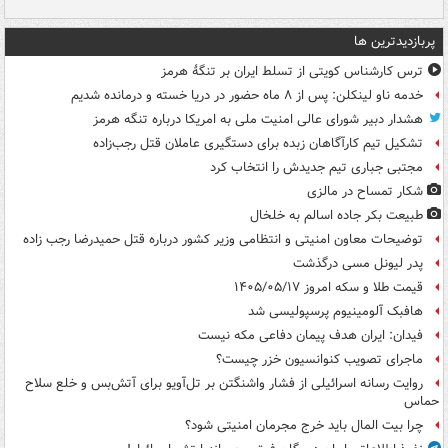
پربازدیدترین ها
ترس کارشناس کویتی از تسلط ایران بر تنگۀ هرمز
خدمه ناو لینکلن: پس از ۸ ماه حضور در دریا خسته و درمانده‌ شدیم
هشدار دبیر شورای عالی امنیت ملی به امریکا درباره تنگه هرمز
تشکیل تیم کارآگاهان زبده برای دستگیری عاملان قتل رجب‌زاده
مجتبی جباری تیم جدیدش را انتخاب کرد
شکار تمساح در مالزی
طبیعت بکر جاده اسالم به خلخال
توضیحات معاون امنیتی و انتظامی وزیر کشور درباره قتل حمیدرضا رجب زاده
پدر لیونل مسی درگذشت
قیمت طلا و سکه امروز ۱۴۰۵/۰۵/۱۷
هافبک آلومینیوم پرسپولیسی شد
فیدان: ایران هدف پیمان دفاعی مکه نیست
ماجرای تصویب کنوانسیون خزر چیست؟
روایت رسانه اسرائیلی از فشار واشنگتن بر تل‌آویو برای آتش‌بس و خلع سلاح
حماس
چرا بیت المال باید خرج مجرمان امنیتی شود؟