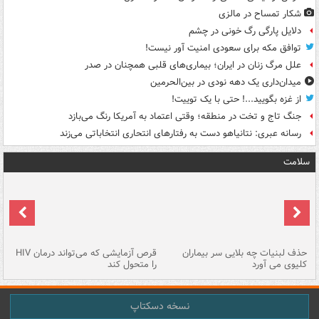
شکار تمساح در مالزی
دلایل پارگی رگ خونی در چشم
توافق مکه برای سعودی امنیت آور نیست!
علل مرگ زنان در ایران؛ بیماری‌های قلبی همچنان در صدر
میدان‌داری یک دهه نودی در بین‌الحرمین
از غزه بگویید...! حتی با یک توییت!
جنگ تاج و تخت در منطقه؛ وقتی اعتماد به آمریکا رنگ می‌بازد
رسانه عبری: نتانیاهو دست به رفتارهای انتحاری انتخاباتی می‌زند
سلامت
حذف لبنیات چه بلایی سر بیماران
قرص آزمایشی که می‌تواند درمان HIV
عل
کلیوی می آورد
را متحول کند
قل
نسخه دسکتاپ