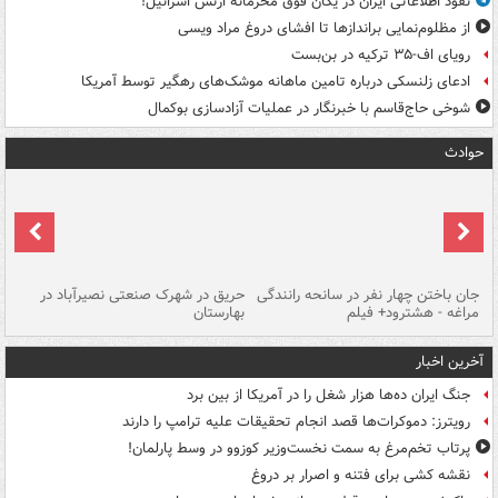
نفوذ اطلاعاتی ایران در یگان فوق محرمانه ارتش اسرائیل!
از مظلوم‌نمایی براندازها تا افشای دروغ مراد ویسی
رویای اف-۳۵ ترکیه در بن‌بست
ادعای زلنسکی درباره تامین ماهانه موشک‌های رهگیر توسط آمریکا
شوخی حاج‌قاسم با خبرنگار در عملیات آزادسازی بوکمال
حوادث
جان باختن چهار نفر در سانحه رانندگی
حریق در شهرک صنعتی نصیرآباد در
حر
مراغه - هشترود+ فیلم
بهارستان
فی
آخرین اخبار
جنگ ایران ده‌ها هزار شغل را در آمریکا از بین برد
رویترز: دموکرات‌ها قصد انجام تحقیقات علیه ترامپ را دارند
پرتاب تخم‌مرغ به سمت نخست‌وزیر کوزوو در وسط پارلمان!
نقشه کشی برای فتنه و اصرار بر دروغ