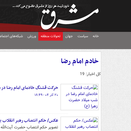
خانه
سیاست
جهان
تحولات منطقه
ورزش
شبکه‌های اجتماع
خادم امام رضا
کل اخبار: 19
حرکت قشنگ خادمای امام رضا در 
۲۰ آذر ۰۴ - ۱۸:۴۹
عکس/ حکم انتصاب رهبر انقلاب ب