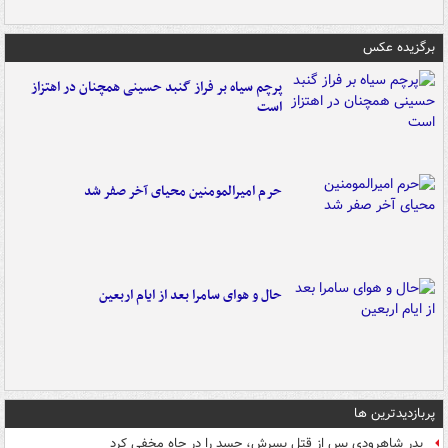
برگزیده عکس
پرچم سیاه بر فراز گنبد حسینی همچنان در اهتزاز
است
حرم امیرالمومنین محیای آخر صفر شد
حال و هوای سامرا بعد از ایام اربعین
پربازدیدترین ها
پدر شاهرودی پس از قتل پسرش، جسد را در چاه مخفی کرد