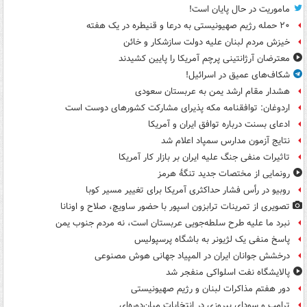
ماموریت در حال پایان است!
۲۰ حمله رژیم صهیونیستی به درعا و قنیطره در یک هفته
خیزش مردم لبنان علیه دولت سازشکار و خائن
معترضان آرژانتینی پرچم آمریکا را پایین کشیدند
شکاف‌های عمیق در اسرائیل!
هشدار مقام ارشد یمن به عربستان سعودی
اردوغان: توافقنامه مکه پذیرای مشارکت کشورهای دوست است
ادعای بسنت درباره توافق ایران و آمریکا
نتایج آزمون مدارس سمپاد اعلام شد
تاثیرات منفی جنگ علیه ایران بر بازار کار آمریکا
رونمایی از مختصات جدید تنگۀ هرمز
روبیو در رأس فشار حداکثری آمریکا برای تغییر مسیر کوبا
تصویری از تمرینات ترابزون اسپور با حضور ساویچ، صلاح و اونانا
نبرد ما علیه طرح سلطه‌جویی عربستان است، نه مردم جنوب یمن
پاسخ منفی یک لژیونر به باشگاه پرسپولیس
درخشش جوانان ایران در المپیاد جهانی هوش مصنوعی
پالایشگاه نفت اسلواکی منفجر شد
دور هفتم مذاکرات لبنان و رژیم صهیونیستی
ترامپ و سودای پیروزی در انتخابات میان‌دوره‌ای