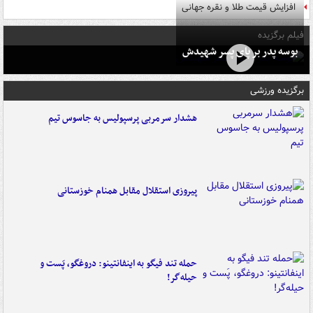
افزایش قیمت طلا و نقره جهانی
فیلم برگزیده
بوسه‌ پدر بر پای پسر شهیدش
برگزیده ورزشی
هشدار سرمربی پرسپولیس به جاسوس تیم
پیروزی استقلال مقابل همنام خوزستانی
حمله تند فیگو به اینفانتینو: دروغگو، پَست‌ و
حیله‌گر!