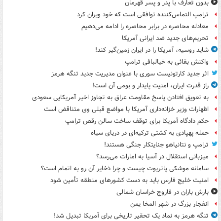
بدون تعارف با پدر و پسر قهرمان
ترامپ التماس‌کننده توافقی است که خود ویران کرد
معادله محاصره در برابر محاصره را ادامه می‌دهیم
تحریم‌های جدید ضد ایرانی آمریکا
شاید روسیه، آمریکا را در ایران زمین‌گیر کند!
واکنش بقائی به خیالبافی ترامپ
اثر جدید کارتونیست سوری با عنوان مدیریت جدید تنگه هرمز
راز قدرت ایران، امنیت پایدار و بومی آن است!
به تعویق افتادن پاسخ مقاومت عراق به تجاوز اخیر آمریکایی سعودی
اظهارات وزیر خزانه‌داری آمریکا با مواضع قبلی وی متناقض است
حکم دادگاه آمریکا برای توقف ساخت سالن رقص ترامپ
حمله پهپادی به کشتی ترکیه‌ای در دریای سیاه
ترامپ و نتانیاهو جنایتکار جنگی هستند!
میزبانی استقلال در آسیا به امارات می‌رسد؟
سامانه موشکی پاتریوت چیست و چرا ذخایر آن رو به اتمام است؟
امنیت خلیج فارس باید به دست کشورهای منطقه تأمین شود
بارش باران در فاروج خراسان شمالی
انفجار بزرگ در شهر المخا یمن
تنگه هرمز به نماد یک تحقیر تاریخی برای آمریکا تبدیل شد!