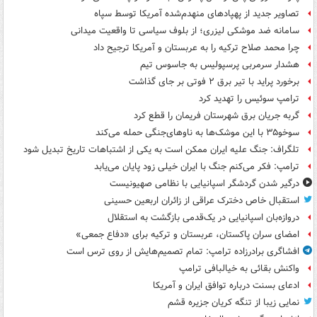
تصاویر جدید از پهپادهای منهدم‌شده آمریکا توسط سپاه
سامانه ضد موشکی لیزری؛ از بلوف سیاسی تا واقعیت میدانی
چرا محمد صلاح ترکیه را به عربستان و آمریکا ترجیح داد
هشدار سرمربی پرسپولیس به جاسوس تیم
برخورد پراید با تیر برق ۲ فوتی بر جای گذاشت
ترامپ سوئیس را تهدید کرد
گربه جریان برق شهرستان فریمان را قطع کرد
سوخو۳۵ با این موشک‌ها به ناوهای‌جنگی حمله می‌کند
تلگراف: جنگ علیه ایران ممکن است به یکی از اشتباهات تاریخ تبدیل شود
ترامپ: فکر می‌کنم جنگ با ایران خیلی زود پایان می‌یابد
درگیر شدن گردشگر اسپانیایی با نظامی صهیونیست
استقبال خاص دخترک عراقی از زائران اربعین حسینی
دروازه‌بان اسپانیایی در یک‌قدمی بازگشت به استقلال
امضای سران پاکستان، عربستان و ترکیه برای «دفاع جمعی»
افشاگری برادرزاده ترامپ: تمام تصمیم‌هایش از روی ترس است
واکنش بقائی به خیالبافی ترامپ
ادعای بسنت درباره توافق ایران و آمریکا
نمایی زیبا از تنگه کریان جزیره قشم