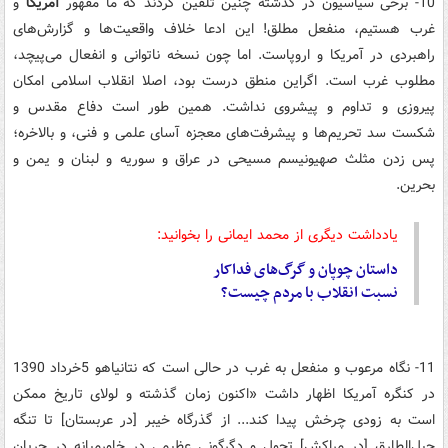
10- برخی سیاسیون در گذشته چنین تلقین کردند که ما مقهور
آمریکا
و
غرب هستیم، منفعل مطلق! این ادعا خلاف واقعیت‌ها و گزارش‌های
راهبردی در آمریکا و اروپاست. اما چون نسخه ناتوانی و انفعال می‌پیچد،
مطلوب غرب است. اگراین منطق درست بود، اصلا انقلاب اسلامی امکان
پیروزی و تداوم و پیشروی نداشت. همین طور است دفاع مقدس و
شکست سد تحریم‌ها و پیشرفت‌های معجزه آسای علمی و فنی، و بالاخره؛
پس زدن مثلث صهیونیسم مسیحی در عراق و سوریه و لبنان و یمن و
بحرین.
یادداشت دیگری از محمد ایمانی را بخوانید:
داستان چوپان و گرگ‌های فداکار
نسبت انقلاب با مردم چیست؟
11- نگاه مرعوب و منفعل به غرب در حالی است که نتانیاهو 5خرداد 1390
در کنگره آمریکا اظهار داشت «اکنون زمان گذشته و لولای تاریخ ممکن
است به زودی چرخش پیدا کند... از گذرگاه خیبر [در عربستان] تا تنگه
جبل‌الطارق [در مراکش] تحول و دگرگونی عظیمی در خاورمیانه در جریان