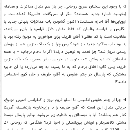
3- با وجود این سخنان صریح روحانی، چرا باز هم دنبال مذاکرات و معامله
(بخوانید قمار) جدید هستند؟ مگر او نمی‌گفت «آمریکا کدخداست و
اروپایی‌ها
آقا اجازه هستند»؟ اکنون گشودن باب مذاکرات پنهانی جدید با
انگلیس و فرانسه وآلمان که فقط نقش دلال
ترامپ
را بازی می‌کنند،
عقلانیت است یا کم عقلی؟ آقای ظریف برای هواخوری به مونیخ رفته بود یا
بنا بود باب مذاکره جدید باز شود؟ پس چرا از یک باک بنزین هم از مهمان
رسمی دریغ شد؟ چرا تعمد به توهین دارند؟ اگر با «جام برجام» – با همه
تبلیغاتی که درباره‌اش شد- نتوان در جریان سفر رسمی، یک باک بنزین
خرید، پس کاپ اخلاق برجام که به ما رسید، به چه می‌ارزد؛ یا آن جایزه
مشترکی که پارسال در چتم هاوس به آقای
ظریف
و
جان کری
اختصاص
دادند؟!
4- چرا از چتم هاوس انگلیس تا اسلو فروم نروژ و کنفرانس امنیتی مونیخ،
جریانی دنبال این است که آقای ظریف را با وزیرخارجه بازنشسته آمریکا
کنار هم بنشاند؟ آیا با نوستالژی و خاطره‌بازی می‌شود توافق پایمال توسط
مشتی کلاهبردار و اوباش بین‌المللی را احیا کرد؟ هنگامی که روحانی 27