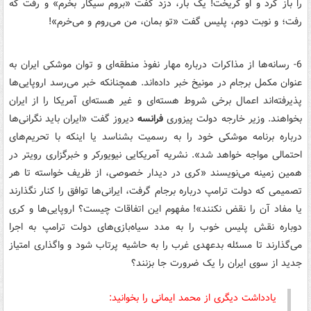
را باز کرد و او ‌گریخت! یک بار، دزد گفت «بروم سیگار بخرم» و رفت که
رفت؛ و نوبت دوم، پلیس گفت «تو بمان، من می‌روم و می‌خرم»!
6- رسانه‌ها از مذاکرات درباره مهار نفوذ منطقه‌ای و توان موشکی ایران به
عنوان مکمل برجام در مونیخ خبر داده‌اند. همچنانکه خبر می‌رسد اروپایی‌ها
پذیرفته‌اند اعمال برخی شروط هسته‌ای و غیر هسته‌ای آمریکا را از ایران
بخواهند. وزیر خارجه دولت پیزوری
فرانسه
دیروز گفت «ایران باید نگرانی‌ها
درباره برنامه موشکی خود را به رسمیت بشناسد یا اینکه با تحریم‌های
احتمالی مواجه خواهد شد». نشریه آمریکایی نیویورکر و خبرگزاری رویتر در
همین زمینه می‌نویسند «کری در دیدار خصوصی، از ظریف خواسته تا هر
تصمیمی که دولت ترامپ درباره برجام گرفت، ایرانی‌ها توافق را کنار نگذارند
یا مفاد آن را نقض نکنند»! مفهوم این اتفاقات چیست؟ اروپایی‌ها و کری
دوباره نقش پلیس خوب را به مدد سیاه‌بازی‌های دولت ترامپ به اجرا
می‌گذارند تا مسئله بدعهدی غرب را به حاشیه پرتاب شود و واگذاری امتیاز
جدید از سوی ایران را یک ضرورت جا بزنند؟
یادداشت دیگری از محمد ایمانی را بخوانید: