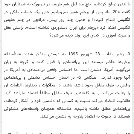
با لندن توافق کرده‌ایم! پنج ماه قبل هم ظریف در نیویورک به همتایان خود
گفت «20 ماه پس از برجام هنوز نمی‌توانیم حتی یک حساب بانکی در
انگلیس
افتتاح کنیم»! و همین چند روز پیش، عراقچی در چتم هاوس
انگلیس اعلام کرد «برجام برای ایران دستاوردی نداشته است». راستی عقل
و عبرت آموزی در کجای این روند دیده می‌شود؟
9- رهبر انقلاب 28 شهریور 1395 به درستی متذکر شدند «متأسفانه
برخی‌ها حاضر نیستند این بی‌اعتمادی را قبول کنند و اگرچه به زبان
می‌گویند آمریکا دشمن است اما احساس واقعی بی‌اعتمادی به آمریکا در
آنها وجود ندارد... هنگامی که در انسان احساس دشمنی و بی‌اعتمادی
واقعی به طرف مقابل وجود داشته باشد، در
مذاکرات
و دیدارها، الزامات آن
را رعایت می‌کند و به گفته‌های طرف مقابل مطلقاً اعتماد نخواهد کرد.
عقلانیت اقتضاء می‌کند نسبت به کسانی که دشمنی خود را آشکار کرده‌اند،
بی‌اعتمادی مطلق داشته باشیم». متاسفانه همچنان واسطه‌های مشکوکی
هستند که دعوت به اعتماد بلاوجه به دشمن می‌کنند.