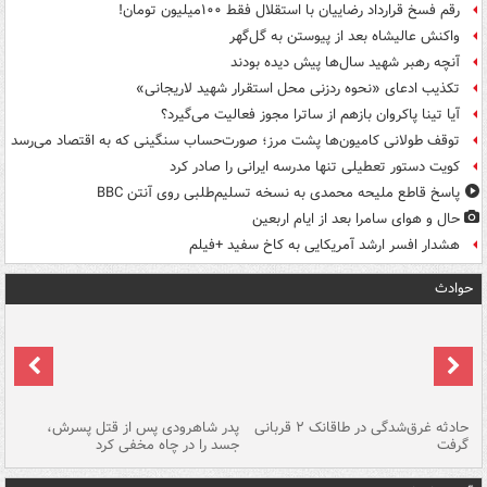
رقم فسخ قرارداد رضاییان با استقلال فقط ۱۰۰میلیون تومان!
واکنش عالیشاه بعد از پیوستن به گل‌گهر
آنچه رهبر شهید سال‌ها پیش دیده بودند
تکذیب ادعای «نحوه ردزنی محل استقرار شهید لاریجانی»
آیا تینا پاکروان بازهم از ساترا مجوز فعالیت می‌گیرد؟
توقف طولانی کامیون‌ها پشت مرز؛ صورت‌حساب سنگینی که به اقتصاد می‌رسد
کویت دستور تعطیلی تنها مدرسه ایرانی را صادر کرد
پاسخ قاطع ملیحه محمدی به نسخه تسلیم‌طلبی روی آنتن BBC
حال و هوای سامرا بعد از ایام اربعین
هشدار افسر ارشد آمریکایی به کاخ سفید +فیلم
حوادث
شته
حادثه غرق‌شدگی در طاقانک ۲ قربانی
پدر شاهرودی پس از قتل پسرش،
دس
گرفت
جسد را در چاه مخفی کرد