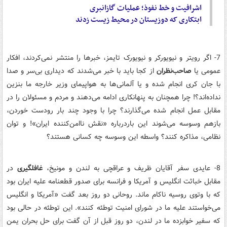
اشرافیت و خط نفوذ؛ عملیات گازانبری
ابتکاری که دوزیستان در محیط زیست زدند
7- اگر رویتر و نیویورکر و نیویورک تایمز، خبرها را منتشر نمی‌کردند، افکار
عمومی یا
صاحب‌نظران
از کجا باید با خبر می‌شدند که دیداری بی‌سر و صدا
با جان کری انجام شده و یا آلمانی‌ها به هواپیمای وزیر خارجه ما بنزین
نداده‌اند؟! چرا همچنان به پنهانکاری ادامه می‌دهند و مردم و مسئولان را در
مقابل عمل انجام شده می‌گذارند؟ چرا با وجود چند بار رودست خوردن،
بازهم وسوسه می‌شوند این باردرباره «نقش ناامن‌کننده ایران»! و توان
نظامی، مذاکره کنند؟ واسطه این وسوسه چه کسانی هستند؟
8- عایدی سفر آقایان ظریف و عراقچی به لندن و مونیخ،
غافلگیری
در
مقابل خباثت انگلیس و آمریکا و فرانسه برای صدور قطعنامه علیه ایران بود
که با وتوی روسیه ناکام ماند. روحانی دو روز بعد گفت «آمریکا و انگلیس
می‌خواستند علیه ما در شورای امنیت توطئه کنند». این توطئه در حالی بود
که سفیر خوابزده ما در لندن، دو روز قبل از آن گفت برای حل بحران یمن