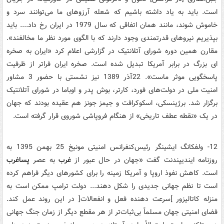
است. باید به یاد داشته باشیم که شعله‌ آرزوهای ما می‌توانند سرد و
خاموش شوند، مانند همان اتفاقی که سال 1979 در ایران رخ داد.... باید
بپذیریم نیروهای قدرتمندی وجود دارند که با الگوی مورد نظر ما مخالفند».
مقارن همین دوره شورای آتلانتیک در گزارشی اعلام کرد «ایران به صخره
ای بزرگ در برابر آمریکا تبدیل شده است. صخره ایران فراتر از ظرفیت
پاسخگویی موثر ماست». 22آذر 1389 نیز نشستی با حضور 3 مشاور
امنیت ملی در دولت‌های فورد، کارتر، بوش پدر و اوباما در شورای آتلانتیک
برگزار شد. برژینسکی، اسکوکرافت و جیمز جونز هم عقیده بودند که جهان
در یک «نقطه عطف تاریخی» از هنگام فروپاشی شوروی قرار گرفته است.
12- ولفکانگ ایشینگر رئیس‌کنفرانس امنیتی مونیخ 25 بهمن 1395 به
روزنامه ایندیپندنت گفت «جهان در حال عبور از
غرب
به عصر
پساغرب
است. کاهش نفوذ اروپا و آمریکا زمینه را برای کشورهای دیگر فراهم کرده
است تا نظم جهانی جدیدی را شکل دهند... دولت ترامپ ممکن است به
منزله کاتالیزور ]سرعت دهنده فعل و انفعالات[ در این روند عمل کند.
فضای امنیتی جهان مسلماً بی‌ثبات‌تر از هر مقطع دیگر از زمان جنگ جهانی