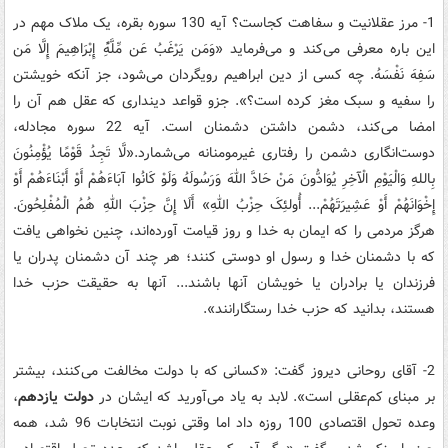
1- مرز عقلانیت و سفاهت کجاست؟ آیه 130 سوره بقره، یک ملاک مهم در
این باره معرفی می‌کند و می‌فرماید «وَمَن یَرْغَبُ عَن مِّلَّهًِْ إِبْرَاهِیمَ إِلَّا مَن
سَفِهَ نَفْسَهُ. چه کسی از دین ابراهیم رویگردان می‌شود، جز آنکه خویشتن
را سفیه و سبک ‏مغز کرده است؟». جزو قواعد دینداری که عقل هم آن را
امضا می‌کند، دشمن داشتن دشمنان است. آیه 22 سوره مجادله،
دوست‌انگاری دشمن را رفتاری غیرمومنانه می‌شمارد.«لَّا تَجِدُ قَوْمًا یُؤْمِنُونَ
بِاللهِ وَالْیَوْمِ الْآخِرِ یُوَادُّونَ مَنْ حَادَّ اللهَ وَرَسُولَهُ وَلَوْ کَانُوا آبَاءَهُمْ أَوْ أَبْنَاءَهُمْ أَوْ
إِخْوَانَهُمْ أَوْ عَشِیرَتَهُمْ... أُولئِکَ حِزْبُ اللهِ» أَلَا إِنَّ حِزْبَ اللهِ هُمُ الْمُفْلِحُونَ.
هرگز مردمی را که ایمان به خدا و روز قیامت آورده‌اند، چنین نخواهی یافت
که با دشمنان خدا و رسول او دوستی کنند؛ هر چند آن دشمنان پدران یا
فرزندان یا برادران یا خویشان آنها باشند... آنها به حقیقت حزب خدا
هستند، بدانید که حزب خدا رستگارانند».
2- آقای روحانی دیروز گفت: «کسانی که با دولت مخالفت می‌کنند، بیشتر
بر مبنای کم‌عقلی است». لابد به یاد می‌آورید که ایشان در
دولت یازدهم
،
وعده تحول اقتصادی 100 روزه داد اما وقتی نوبت انتخابات 96 شد، همه