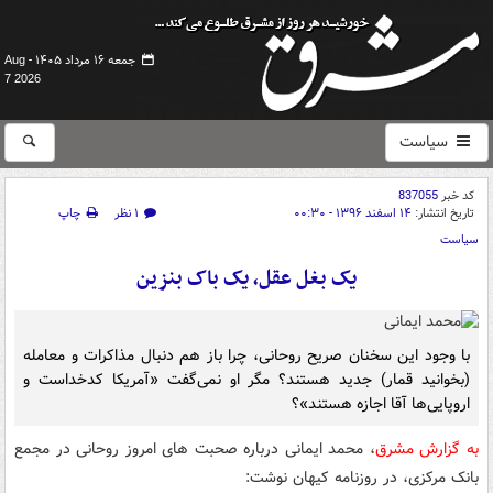
جمعه ۱۶ مرداد ۱۴۰۵ -
Aug
7 2026
سیاست
کد خبر
837055
تاریخ انتشار:
۱۴ اسفند ۱۳۹۶ - ۰۰:۳۰
۱ نظر
چاپ
سیاست
یک بغل عقل، یک باک بنزین
با وجود این سخنان صریح روحانی، چرا باز هم دنبال مذاکرات و معامله
(بخوانید قمار) جدید هستند؟ مگر او نمی‌گفت «آمریکا کدخداست و
اروپایی‌ها آقا اجازه هستند»؟
به گزارش مشرق
، محمد ایمانی درباره صحبت های امروز روحانی در مجمع
بانک مرکزی، در روزنامه کیهان نوشت: