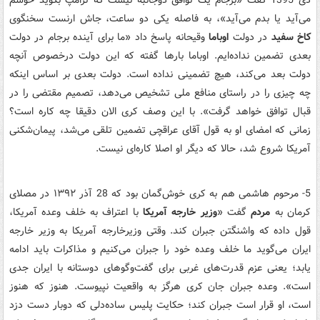
دی 1395 گفت «برجام یک توافق دوجانبه نیست که ترامپ بگوید خوشم
می‌آید یا بدم می‌آید»، به فاصله یکی دو ساعت، جاش ارنست سخنگوی
کاخ سفید
در دولت
اوباما
وقیحانه پاسخ داد «ما برای آینده برجام در دولت
بعدی تضمین نداده‌ایم. اوباما بارها گفته که این دولت درخصوص آنچه
دولت بعد می‌کند، هیچ تضمینی نداده است. دولت بعدی بر اساس اینکه
چه چیزی را در راستای منافع ملی تشخیص می‌دهد، تصمیم مقتضی را در
قبال توافق خواهد گرفت». با این وصف کری الان دقیقا چه کاره است؟
زمانی که امضای او به قول آقای عراقچی تضمین تلقی می‌شد، پیمان‌شکنی
آمریکا شروع شد، حالا که دیگر او اصلا کاره‌ای نیست.
5- مرحوم هاشمی هم به کری خوش‌گمان بود که 28 آذر ۱۳۹۲ در مصلای
کرمان به
مردم
گفت «
وزیر خارجه آمریکا
با اعتراف به خلف وعده آمریکا،
قول داده که واشنگتن جبران کند. وقتی وزیرخارجه آمریکا به وزیر خارجه
ایران می‌گوید ما خلف وعده خود را جبران می‌کنیم و مذاکرات باید ادامه
یابد؛ یعنی عزم قدرت‌های غربی برای گفت‌وگوهای دوستانه با ایران جدی
است». وعده جبران جان کری هرگز به واقعیت نپیوست. هنوز که هنوز
است، او قرار است جبران ‌کند؛ حکایت پلیس ساده‌دلی که دوبار دست دزد