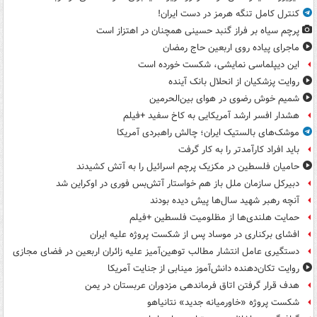
کنترل کامل تنگه هرمز در دست ایران!
پرچم سیاه بر فراز گنبد حسینی همچنان در اهتزاز است
ماجرای پیاده روی اربعین حاج رمضان
این دیپلماسی نمایشی، شکست خورده است
روایت پزشکیان از انحلال بانک آینده
شمیم خوش رضوی در هوای بین‌الحرمین
هشدار افسر ارشد آمریکایی به کاخ سفید +فیلم
موشک‌های بالستیک ایران؛ چالش راهبردی آمریکا
باید افراد کارآمدتر را به کار گرفت
حامیان فلسطین در مکزیک پرچم اسرائیل را به آتش کشیدند
دبیرکل سازمان ملل باز هم خواستار آتش‌بس فوری در اوکراین شد
آنچه رهبر شهید سال‌ها پیش دیده بودند
حمایت هلندی‌ها از مظلومیت فلسطین +فیلم
افشای برکناری در موساد پس از شکست پروژه علیه ایران
دستگیری عامل انتشار مطالب توهین‌آمیز علیه زائران اربعین در فضای مجازی
روایت تکان‌دهنده دانش‌آموز مینابی از جنایت آمریکا
هدف قرار گرفتن اتاق‌ فرماندهی مزدوران عربستان در یمن
شکست پروژه «خاورمیانه جدید» نتانیاهو