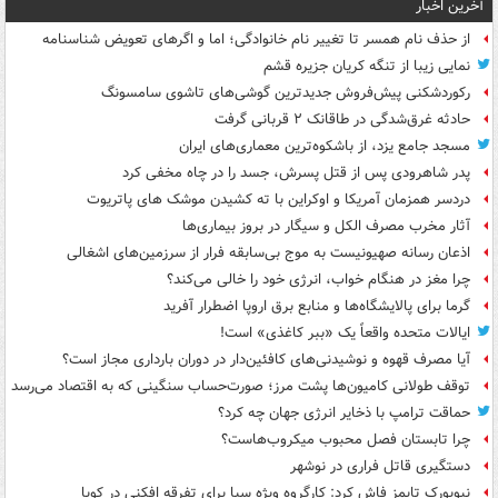
آخرین اخبار
از حذف نام همسر تا تغییر نام خانوادگی؛ اما و اگرهای تعویض شناسنامه
نمایی زیبا از تنگه کریان جزیره قشم
رکوردشکنی پیش‌فروش جدیدترین گوشی‌های تاشوی سامسونگ
حادثه غرق‌شدگی در طاقانک ۲ قربانی گرفت
مسجد جامع یزد، از باشکوه‌ترین معماری‌های ایران
پدر شاهرودی پس از قتل پسرش، جسد را در چاه مخفی کرد
دردسر همزمان آمریکا و اوکراین با ته کشیدن موشک های پاتریوت
آثار مخرب مصرف الکل و سیگار در بروز بیماری‌ها
اذعان رسانه صهیونیست به موج بی‌سابقه فرار از سرزمین‌های اشغالی
چرا مغز در هنگام خواب، انرژی خود را خالی می‌کند؟
گرما برای پالایشگاه‌ها و منابع برق اروپا اضطرار آفرید
ایالات متحده واقعاً یک «ببر کاغذی» است!
آیا مصرف قهوه و نوشیدنی‌های کافئین‌دار در دوران بارداری مجاز است؟
توقف طولانی کامیون‌ها پشت مرز؛ صورت‌حساب سنگینی که به اقتصاد می‌رسد
حماقت ترامپ با ذخایر انرژی جهان چه کرد؟
چرا تابستان فصل محبوب میکروب‌هاست؟
دستگیری قاتل فراری در نوشهر
نیویورک تایمز فاش کرد: کارگروه ویژه سیا برای تفرقه افکنی در کوبا