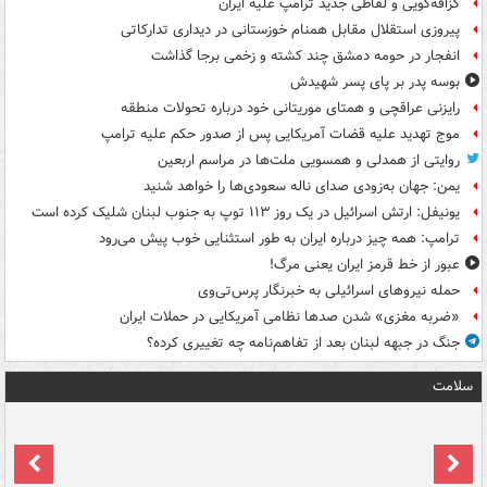
گزافه‌گویی و لفاظی جدید ترامپ علیه ایران
پیروزی استقلال مقابل همنام خوزستانی در دیداری تدارکاتی
انفجار در حومه دمشق چند کشته و زخمی برجا گذاشت
بوسه‌ پدر بر پای پسر شهیدش
رایزنی عراقچی و همتای موریتانی خود درباره تحولات منطقه
موج تهدید علیه قضات آمریکایی پس از صدور حکم علیه ترامپ
روایتی از همدلی و همسویی ملت‌ها در مراسم اربعین
یمن: جهان به‌زودی صدای ناله سعودی‌ها را خواهد شنید
یونیفل: ارتش اسرائیل در یک روز ۱۱۳ توپ به جنوب لبنان شلیک کرده است
ترامپ: همه چیز درباره ایران به طور استثنایی خوب پیش می‌رود
عبور از خط قرمز ایران یعنی مرگ!
حمله نیروهای اسرائیلی به خبرنگار پرس‌تی‌وی
«ضربه مغزی» شدن صدها نظامی آمریکایی در حملات ایران
جنگ در جبهه لبنان بعد از تفاهم‌نامه چه تغییری کرده؟
سلامت
ت