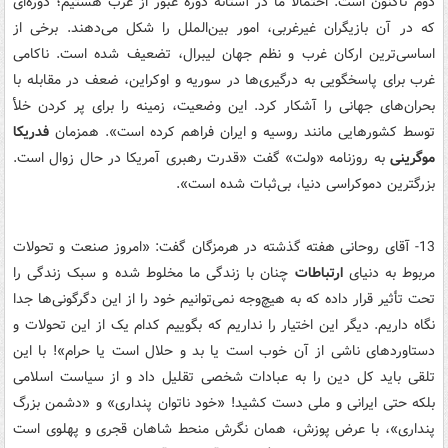
دوم تاکنون است. احتمالاً ما در آستانه دوره عبور از غرب هستیم؛ دوره‌ای
که در آن بازیگران غیرغربی، امور بین‌الملل را شکل می‌دهند. برخی از
اساسی‌ترین ارکان غرب و نظم جهان لیبرال، تضعیف شده است. ناکامی
غرب برای پاسخگویی به درگیری‌ها در سوریه و اوکراین، ضعف در مقابله با
بحران‌های جهانی را آشکار کرد. این وضعیت، زمینه را برای پر کردن خلأ
توسط کشورهایی مانند روسیه و ایران فراهم کرده است». همزمان
فدریکا
موگرینی
به روزنامه «ولت» گفت «قدرت رهبری آمریکا در حال زوال است.
بزرگترین دموکراسی دنیا، بی‌ثبات شده است».
13- آقای روحانی هفته گذشته در هرمزگان گفت: «امروز صنعت و تحولات
مربوط به دنیای
ارتباطات
چنان با زندگی ما مخلوط شده و سبک زندگی را
تحت تأثیر قرار داده که به هیچ‌وجه نمی‌توانیم خود را از این دگرگونی‌ها جدا
نگاه داریم. دیگر این اختیار را نداریم که بگوییم کدام یک از این تحولات و
دستاوردهای ناشی از آن خوب است یا بد و حلال است یا حرام»! با این
تلقی باید کل دین را به عبادات شخصی تقلیل داد و از سیاست اسلامی
بلکه حتی ایرانی و ملی دست کشید! «خود ناتوان پنداری» و «دشمن بزرگ
پنداری»، با عرض پوزش، همان نگرش منحط شاهان قجری و پهلوی است