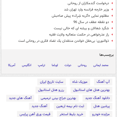
درخواست گندمکاران از روحانی
وزیر خارجه فرانسه وارد تهران شد
مظلوم نمایی «گربه شِرِک» پیش صاحبش
دو نقطه عطف در سال 96
شگرد شغالان و بیشه ای که خالی نیست
راز عذرخواهی در حکمت متعالیه ولایت فقیه
ذوالنوری: بی‌عقل خواندن منتقدان یک تضاد فکری در روحانی است
برچسب‌ها
محمد ایمانی
روحانی
دولت
اوباما
ترامپ
انگلیس
آمریکا
آپ آهنگ
موزیک شاه
سایت تاریخ ایران
بهترین هتل های استانبول
رزرو هتل استانبول
دانلود آهنگ جدید
بهترین جراح بینی ترمیمی
آهنگ های جدید
پرشین هتل
ثبت نام بیمه اربعین
آهنگ جدید
مزایده خودرو
خرید بلیط استخر
قیمت ورق آهن پرایس