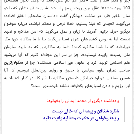
چیز را منکر شد و گفت «مگر آدم کم عقل باشد که وعده تحول اقتصادی
100 روزه بدهد»! عقل برای روحانی مهم است؛ نشان به آن نشان که با دو
سال تاخیر فاز، در مذمّت دیوانگی گفت «داستان مضحکی اتفاق افتاده؛
می‌گویند تعهدی که قبلا بستیم، فعلا قرص و محکم نباشد، درباره موضوع
دیگری حرف بزنیم! آمریکا با زبان و عمل می‌گوید که اهل مذاکره و تعهد
نیست اما به برخی کشورهای شرق آسیا می‌گوید بیا با ما مذاکره کن؛ مگر
دیوانه‌اند که با شما مذاکره کنند؟ شما به مذاکره‌ای که به تایید سازمان
ملل رسیده، پایبند نیستید». چرا بر سر این مجادله کنیم که آیا می‌شود
علم اسلامی تولید کرد یا علوم، غیر اسلامی هستند؟ چرا از
سکولارترین
صاحب نظران علوم سیاسی یا حقوق و روابط بین‌الملل نپرسیم که آیا
همین سخنان درباره دیوانگی دانستن مذاکره با آمریکا، در کنار اعتماد به
این رژیم و دادن امتیازهای یکطرفه، نشانه خردمندی است؟
یادداشت دیگری از محمد ایمانی را بخوانید:
شگرد شغالان و بیشه ای که خالی نیست
راز عذرخواهی در حکمت متعالیه ولایت فقیه