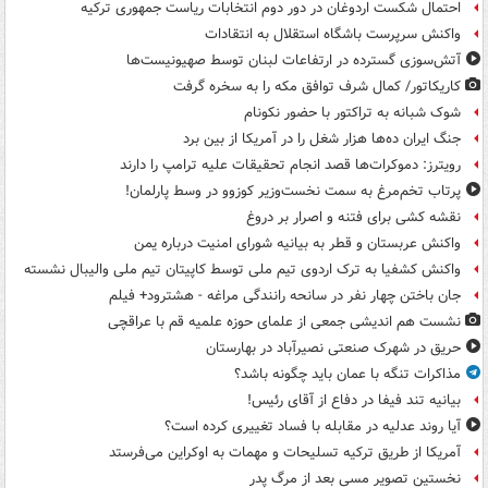
احتمال شکست اردوغان در دور دوم انتخابات ریاست جمهوری ترکیه
واکنش سرپرست باشگاه استقلال به انتقادات
آتش‌سوزی گسترده در ارتفاعات لبنان توسط صهیونیست‌ها
کاریکاتور/ کمال شرف توافق مکه را به سخره گرفت
شوک شبانه به تراکتور با حضور نکونام
جنگ ایران ده‌ها هزار شغل را در آمریکا از بین برد
رویترز: دموکرات‌ها قصد انجام تحقیقات علیه ترامپ را دارند
پرتاب تخم‌مرغ به سمت نخست‌وزیر کوزوو در وسط پارلمان!
نقشه کشی برای فتنه و اصرار بر دروغ
واکنش عربستان و قطر به بیانیه شورای امنیت درباره یمن
واکنش کشفیا به ترک اردوی تیم ملی توسط کاپیتان تیم ملی والیبال نشسته
جان باختن چهار نفر در سانحه رانندگی مراغه - هشترود+ فیلم
نشست هم اندیشی جمعی از علمای حوزه علمیه قم با عراقچی
حریق در شهرک صنعتی نصیرآباد در بهارستان
مذاکرات تنگه با عمان باید چگونه باشد؟
بیانیه تند فیفا در دفاع از آقای رئیس!
آیا روند عدلیه در مقابله با فساد تغییری کرده است؟
آمریکا از طریق ترکیه تسلیحات و مهمات به اوکراین می‌فرستد
نخستین تصویر مسی بعد از مرگ پدر