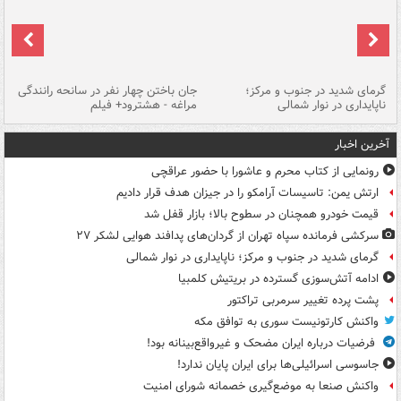
گرمای شدید در جنوب و مرکز؛
جان باختن چهار نفر در سانحه رانندگی
حر
ناپایداری در نوار شمالی
مراغه - هشترود+ فیلم
به
آخرین اخبار
رونمایی از کتاب محرم و عاشورا با حضور عراقچی
ارتش یمن: تاسیسات آرامکو را در جیزان هدف قرار دادیم
قیمت خودرو همچنان در سطوح بالا؛ بازار قفل شد
سرکشی فرمانده سپاه تهران از گردان‌های پدافند هوایی لشکر ۲۷
گرمای شدید در جنوب و مرکز؛ ناپایداری در نوار شمالی
ادامه آتش‌سوزی گسترده در بریتیش کلمبیا
پشت پرده تغییر سرمربی تراکتور
واکنش کارتونیست سوری به توافق مکه
فرضیات درباره ایران مضحک و غیرواقع‌بینانه بود!
جاسوسی اسرائیلی‌ها برای ایران پایان ندارد!
واکنش صنعا به موضع‌گیری خصمانه شورای امنیت