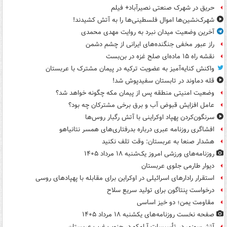
حریق در شهرک صنعتی نصیرآباد+ فیلم
شهرک‌نشین‌ها اموال فلسطینی‌ها را به آتش کشیدند!
آخرین وضعیت میدان نبرد به روایت مهدی محمدی
راز عبور مخفی جنگنده‌های ایرانی از چشم دشمن
نقشه راه ۱۵ ماده‌ای صلح غزه در بن‌بست
واکنش کنایه‌آمیز به عضویت ترکیه در پیمان مشترک با عربستان
قله دماوند در تابستان سفیدپوش شد!
وضعیت امنیتی منطقه پس از پیمان مکه چگونه خواهد شد؟
عامل افزایش قبوض آب و برق برخی مشترکان چه بود؟
سرنگون‌کردن پهپاد اوکراینی با آتش رگبار روس‌ها
افشاگری روزنامه عبری درباره بدرفتاری‌های همسر نتانیاهو
هشدار صنعا به عربستان: وقت تلف نکنید
روزنامه‌های ورزشی امروز یک‌شنبه ۱۸ مرداد ۱۴۰۵
دیوار طارمی جلوی عربستان
استقرار رادارهای اسرائیلی در اوکراین برای مقابله با پهپادهای روسی
درخواست پنتاگون برای تولید سریع سلاح
مقاومت یمن؛ دو خیز اساسی
صفحه نخست روزنامه‌های یکشنبه ۱۸ مرداد ۱۴۰۵
آتش‌سوزی در تأسیسات آرامکو در جنوب غرب عربستان