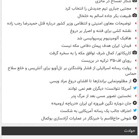
شکار تمساح در مالزی
مجتبی جباری تیم جدیدش را انتخاب کرد
طبیعت بکر جاده اسالم به خلخال
توضیحات معاون امنیتی و انتظامی وزیر کشور درباره قتل حمیدرضا رجب زاده
نقشه کشی برای فتنه و اصرار بر دروغ
هافبک آلومینیوم پرسپولیسی شد
فیدان: ایران هدف پیمان دفاعی مکه نیست
کاریکاتور/ کمال شرف توافق مکه را به سخره گرفت
رویای اف-۳۵ ترکیه در بن‌بست
روایت رسانه اسرائیلی از فشار واشنگتن بر تل‌آویو برای آتش‌بس و خلع سلاح
حماس
از مظلوم‌نمایی براندازها تا افشای دروغ مراد ویسی
آمریکا نتوانست؛ دیگران هم نمی توانند
نخستین تصویر مسی بعد از مرگ پدر
جان دوباره نگین فیروزه ای ایران «دریاچه ارومیه»
اعتراف جالب یک رسانه آمریکایی به شکست
شوخی حاج‌قاسم با خبرنگار در عملیات آزادسازی بوکمال
حوادث