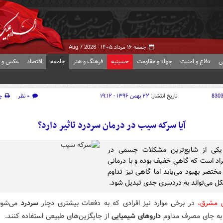
جمعه ۱۶ مرداد ۱۴۰۵ -
Aug 7 2026
ی
دفاع و امنیت
جهاد و مقاومت
حسینیه
فرهنگ و هنر
جامعه
اقتصاد
عکس و ف
830
تاریخ انتشار:
۲۲ بهمن ۱۳۹۶ - ۱۹:۱۲
۰ نظر
چ
آیا سرکه سیب در درمان سردرد تاثیر دارد؟
یکی از شایع‌ترین مشکلات جسمی در
راد است که گاهی خفیف بوده و با درمانی
مختصر بهبود می‌یابد اما گاهی نیز تداوم
ل می‌تواند به دردسری جدی تبدیل شود.
ش مشرق،
در برخی موارد نیز افرادی که به دفعات بیشتری دچار
سردرد
می‌شون
به جای مصرف مداوم
داروهای شیمیایی
از جایگزین‌های طبیعی استفاده کنند.