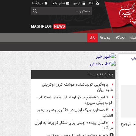
RSS
آرشیو
تماس با ما
دربارهٔ ما
MASHREGH
NEWS
یلم
دیدگاه
پیوندها
بازار
اپ
پربازدیدترین ها
یاوه‌گویی تولیدکننده موشک کروز اوکراینی
علیه ایران
ترامپ: همه چیز درباره ایران به طور استثنایی
خوب پیش می‌رود
۶ دستاورد بزرگ ایران در ۱۶۰ روز رهبری رهبر
انقلاب
«کمانِ پرنده» چینی برای شکار کروزها به ایران
د ترجیح
می‌آید
خود فروخته‌ها چطور با موساد همکاری