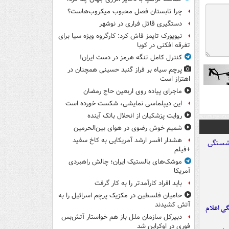
چرا تابستان فصل محبوب میکروب‌هاست؟
دستگیری قاتل فراری در نوشهر
نیویورک تایمز فاش کرد: کارگروه ویژه سیا برای
تفرقه افکنی در کوبا
کنترل کامل تنگه هرمز در دست ایران!
پرچم سیاه بر فراز گنبد حسینی همچنان در
اهتزاز است
ماجرای پیاده روی اربعین حاج رمضان
این دیپلماسی نمایشی، شکست خورده است
روایت پزشکیان از انحلال بانک آینده
شمیم خوش رضوی در هوای بین‌الحرمین
هشدار افسر ارشد آمریکایی به کاخ سفید
+فیلم
موشک‌های بالستیک ایران؛ چالش راهبردی
آمریکا
باید افراد کارآمدتر را به کار گرفت
حامیان فلسطین در مکزیک پرچم اسرائیل را به
آتش کشیدند
ی اعلام
دبیرکل سازمان ملل باز هم خواستار آتش‌بس
فوری در اوکراین شد