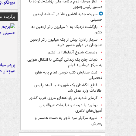
آغاز مرحله دوم برنامه ملی پزشک‌خانواده با
دروغگو، پَ
دستور رئیس‌جمهور
سروده جدید افشین علا در آستانه اربعین
برگزیده 
حسینی
بازگشت نزدیک به ۲ میلیون زائر اربعین به
کشور
سردار رادان: بیش از یک میلیون زائر اربعین
همچنان در عراق حضور دارند
وضعیت شیوع آنفلوانزا در کشور
نجات جان یک زندانی گیلانی با انتقال هوایی
پرچم سیاه
به مرکز درمانی+ فیلم
همچنان در
ثبت سفارش کتب درسی تمام پایه های
تحصیلی
قطع انگشتان یک شهروند با قمه؛ پلیس
اطلاعات وارد عمل شد
گرمای شدید در پایانه‌های مرزی غرب کشور
برخورد با عرضه و تبلیغات غیرقانونی
آمپول‌های لاغری
تنبیه مرگبار مرد تاجر به دست همسر و
پسرش