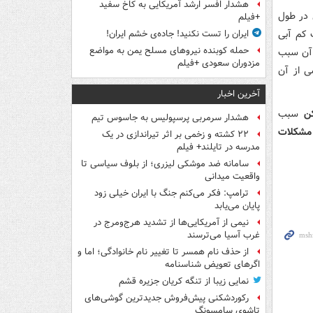
هشدار افسر ارشد آمریکایی به کاخ سفید
 در طول
+فیلم
 کم آبی
ایران را تست نکنید! جاده‌ی خشم ایران!
حمله کوبنده نیروهای مسلح یمن به مواضع
 آن سبب
مزدوران سعودی +فیلم
 از آن
آخرین اخبار
ن
سبب
هشدار سرمربی پرسپولیس به جاسوس تیم
مشکلات
۲۲ کشته و زخمی بر اثر تیراندازی در یک
مدرسه در تایلند+ فیلم
سامانه ضد موشکی لیزری؛ از بلوف سیاسی تا
واقعیت میدانی
ترامپ: فکر می‌کنم جنگ با ایران خیلی زود
پایان می‌یابد
نیمی از آمریکایی‌ها از تشدید هرج‌ومرج در
غرب آسیا می‌ترسند
از حذف نام همسر تا تغییر نام خانوادگی؛ اما و
اگرهای تعویض شناسنامه
نمایی زیبا از تنگه کریان جزیره قشم
رکوردشکنی پیش‌فروش جدیدترین گوشی‌های
تاشوی سامسونگ