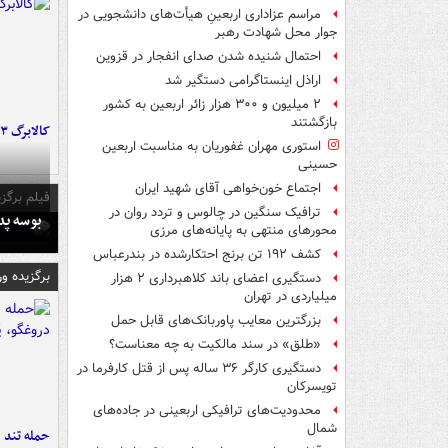
مراسم عزاداری اربعینِ هیأت‌های دانشجویی در
جوار محل شهادت رهبر
احتمال شنیده شدن صدای انفجار در قزوین
اراذل اینستاگرامی دستگیر شد
۲ میلیون و ۳۰۰ هزار زائر اربعین به کشور
بازگشتند
کالابرگ ۳ گروه شارژ شد
استوری مهران غفوریان به مناسبت اربعین
حسینی
اجتماع خون‌خواهی آقای شهید ایران
فیلم برگزی
ترافیک سنگین در چالوس و تردد روان در
بوسه‌ پ
محورهای منتهی به پایانه‌های مرزی
کشف ۱۹۲ تن برنج احتکارشده در بندرعباس
برگزیده و
دستگیری اعضای باند کلاهبرداری ۲ هزار
میلیاردی در تهران
بزرگترین معایب پاوربانک‌های قابل حمل
«طلق» در سند مالکیت به چه معناست؟
دستگیری کارگر ۳۶ ساله پس از قتل کارفرما در
تویسرکان
محدودیت‌های ترافیکی اربعینی در جاده‌های
شمال‌
حمله تند ف