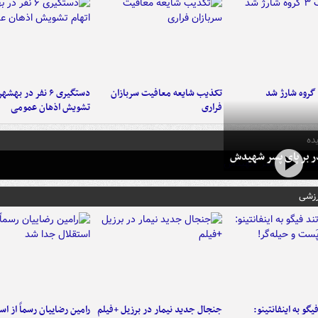
تکذیب شایعه معافیت سربازان
دستگیری ۶ نفر در به
فراری
تشویش اذهان عمومی
ده
در بر پای پسر شهیدش
رزشی
یگو به اینفانتینو:
جنجال جدید نیمار در برزیل +فیلم
رامین رضاییان رسماً از اس