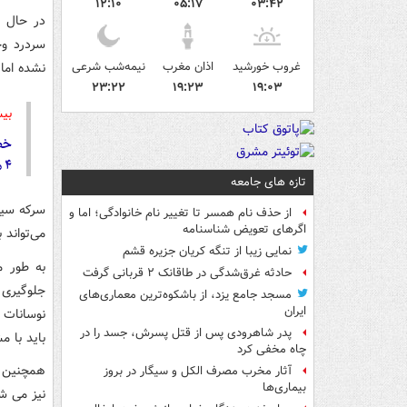
۱۲:۱۰
۰۵:۱۷
۰۳:۴۲
در حال 
سردرد وج
غروب خورشید
اذان مغرب
نیمه‌شب شرعی
نشده اما 
۲۳:۲۲
۱۹:۲۳
۱۹:۰۳
بیش
خطر
۴ ماده غذایی برای غلبه بر رایج‌ترین سردردها +اینفوگرافیک
تازه های جامعه
سرکه سی
از حذف نام همسر تا تغییر نام خانوادگی؛ اما و
اگرهای تعویض شناسنامه
می‌تواند 
نمایی زیبا از تنگه کریان جزیره قشم
به طور م
حادثه غرق‌شدگی در طاقانک ۲ قربانی گرفت
جلوگیری 
مسجد جامع یزد، از باشکوه‌ترین معماری‌های
ایران
نوسانات 
پدر شاهرودی پس از قتل پسرش، جسد را در
باید با 
چاه مخفی کرد
همچنین 
آثار مخرب مصرف الکل و سیگار در بروز
بیماری‌ها
نیز می ش