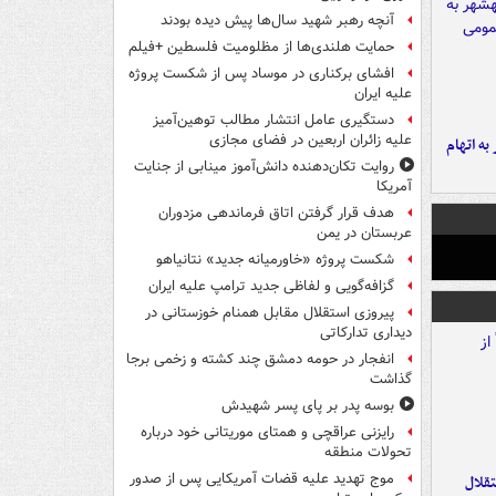
آنچه رهبر شهید سال‌ها پیش دیده بودند
حمایت هلندی‌ها از مظلومیت فلسطین +فیلم
افشای برکناری در موساد پس از شکست پروژه
علیه ایران
دستگیری عامل انتشار مطالب توهین‌آمیز
علیه زائران اربعین در فضای مجازی
شهر به اتهام
روایت تکان‌دهنده دانش‌آموز مینابی از جنایت
آمریکا
هدف قرار گرفتن اتاق‌ فرماندهی مزدوران
عربستان در یمن
شکست پروژه «خاورمیانه جدید» نتانیاهو
گزافه‌گویی و لفاظی جدید ترامپ علیه ایران
پیروزی استقلال مقابل همنام خوزستانی در
دیداری تدارکاتی
انفجار در حومه دمشق چند کشته و زخمی برجا
گذاشت
بوسه‌ پدر بر پای پسر شهیدش
رایزنی عراقچی و همتای موریتانی خود درباره
تحولات منطقه
موج تهدید علیه قضات آمریکایی پس از صدور
تقلال