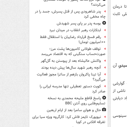
می‌کردند؟
ا درمان
پدر شاهرودی پس از قتل پسرش، جسد را در
لی ثابت
چاه مخفی کرد
بوسه‌ پدر بر پای پسر شهیدش
ابتکارات رهبر انقلاب در میدان نبرد
رقم فسخ قرارداد رضاییان با استقلال فقط
۱۰۰میلیون تومان!
توقف طولانی کامیون‌ها پشت مرز؛
صورت‌حساب سنگینی که به اقتصاد می‌رسد
واکنش عالیشاه بعد از پیوستن به گل‌گهر
یدیِ
آن
آنچه رهبر شهید سال‌ها پیش دیده بودند
آیا تینا پاکروان بازهم از ساترا مجوز فعالیت
می‌گیرد؟
 گوارشی
کویت دستور تعطیلی تنها مدرسه ایرانی را
ناشی از
صادر کرد
 دیابتی
پاسخ قاطع ملیحه محمدی به نسخه
تسلیم‌طلبی روی آنتن BBC
حال و هوای سامرا بعد از ایام اربعین
سینوسی
نیویورک تایمز فاش کرد: کارگروه ویژه سیا برای
تفرقه افکنی در کوبا