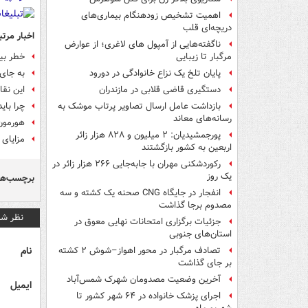
اهمیت تشخیص زودهنگام بیماری‌های
دریچه‌ای قلب
اخبار مرتب
ناگفته‌هایی از آمپول های لاغری؛ از عوارض
خطر بیم
مرگبار تا زیبایی
به جای 
پایان تلخ یک نزاع خانوادگی در دورود
این نقا
دستگیری قاضی قلابی در مازندران
چرا بای
بازداشت عامل ارسال تصاویر پرتاب موشک به
رسانه‌های معاند
هورمون 
پورجمشیدیان: ۲ میلیون و ۸۲۸ هزار زائر
مزایای سلامتی ۵ م
اربعین به کشور بازگشتند
رکوردشکنی مهران با جابه‌جایی ۲۶۶ هزار زائر در
یک روز
برچسب‌ها
انفجار در جایگاه CNG صحنه یک کشته و سه
مصدوم برجا گذاشت
نظر شم
جزئیات برگزاری امتحانات نهایی معوق در
استان‌های جنوبی
نام
تصادف مرگبار در محور اهواز–شوش ۲ کشته
بر جای گذاشت
آخرین وضعیت مصدومان شهرک شمس‌آباد
ایمیل
اجرای پزشک خانواده در ۶۴ شهر کشور تا