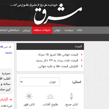
خانه
سیاست
جهان
تحولات منطقه
ورزش
شبکه‌های اجتماع
قیمت
کد خبر
346
جامعه
قیمت جهانی طلا امروز ۱۵ مرداد
قیمت نفت برنت به ۷۹ دلار رسید
افزایش قیمت طلا و نقره جهانی
سردرد 
اغلب اف
استان:
ساده و 
این مشک
به گزار
اذان صبح
طلوع آفتاب
اذان ظهر
می‌دهند 