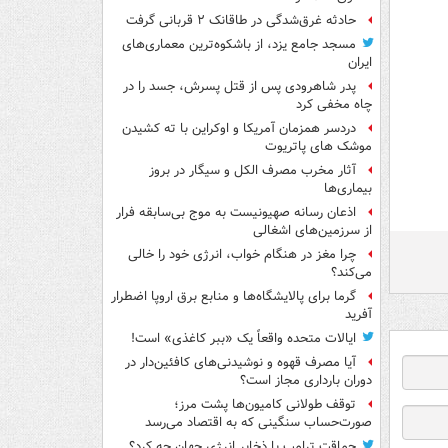
حادثه غرق‌شدگی در طاقانک ۲ قربانی گرفت
مسجد جامع یزد، از باشکوه‌ترین معماری‌های
ایران
پدر شاهرودی پس از قتل پسرش، جسد را در
چاه مخفی کرد
دردسر همزمان آمریکا و اوکراین با ته کشیدن
موشک های پاتریوت
آثار مخرب مصرف الکل و سیگار در بروز
بیماری‌ها
اذعان رسانه صهیونیست به موج بی‌سابقه فرار
از سرزمین‌های اشغالی
چرا مغز در هنگام خواب، انرژی خود را خالی
می‌کند؟
گرما برای پالایشگاه‌ها و منابع برق اروپا اضطرار
آفرید
ایالات متحده واقعاً یک «ببر کاغذی» است!
آیا مصرف قهوه و نوشیدنی‌های کافئین‌دار در
دوران بارداری مجاز است؟
توقف طولانی کامیون‌ها پشت مرز؛
صورت‌حساب سنگینی که به اقتصاد می‌رسد
حماقت ترامپ با ذخایر انرژی جهان چه کرد؟