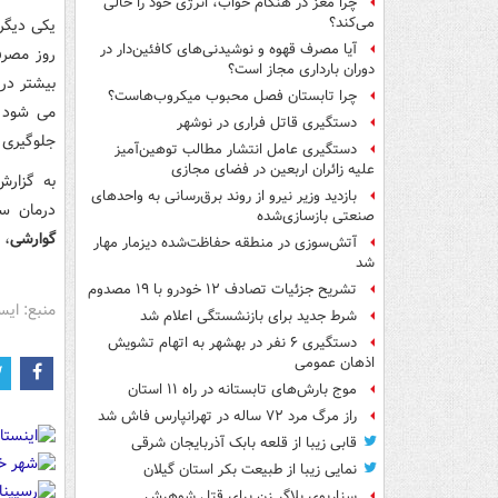
چرا مغز در هنگام خواب، انرژی خود را خالی
می‌کند؟
یکی دیگر
آیا مصرف قهوه و نوشیدنی‌های کافئین‌دار در
روز مصرف
دوران بارداری مجاز است؟
بیشتر در
چرا تابستان فصل محبوب میکروب‌هاست؟
می شود آ
دستگیری قاتل فراری در نوشهر
جلوگیری 
دستگیری عامل انتشار مطالب توهین‌آمیز
علیه زائران اربعین در فضای مجازی
به گزارش
بازدید وزیر نیرو از روند برق‌رسانی به واحدهای
درمان س
صنعتی بازسازی‌شده
گوارشی
، 
آتش‌سوزی در منطقه حفاظت‌شده دیزمار مهار
شد
تشریح جزئیات تصادف ۱۲ خودرو با ۱۹ مصدوم
منبع: ایس
شرط جدید برای بازنشستگی اعلام شد
دستگیری ۶ نفر در بهشهر به اتهام تشویش
اذهان عمومی
موج بارش‌های تابستانه در راه ۱۱ استان
راز مرگ مرد ۷۲ ساله در تهرانپارس فاش شد
قابی زیبا از قلعه بابک آذربایجان شرقی
نمایی زیبا از طبیعت بکر استان گیلان
سناریوی بلاگر زن برای قتل شوهرش