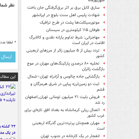
شهریورماه
نظر شما 
سارق کابل برق بر اثر برق‌گرفتگی جان باخت
شهادت پلیس اهل سنت بلوچ در ایرانشهر
موتورسیکلت‌ها پشت درِ طرح ترافیک
طوفان ۱۱۵ کیلومتری در سیستان
مهاجرانی: شرط تداوم یارانه نقدی و کالابرگ
*
لطفا عدد م
اقامت در ایران است
تردد بیش از ۵ میلیون زائر از مرزهای اربعینی
کشور
تخلیه ۸۰ درصدی پارکینگ‌های مهران در موج
بازگشت زائران
این مطالب
بازگشایی جاده چالوس و آزادراه تهران–شمال
ثبت دو زمین‌لرزه پیاپی در شرق هرمزگان و
قشم
فروش بلیت ۲۱ میلیون تومانی تهران_اصفهان
رد شد
اتصال ریلی کرمانشاه به بغداد افق تازه‌ای برای
غرب کشور
مهران همچنان پرترددترین گذرگاه اربعینی
۲۲ کشته 
است
در یک مدر
انفجار در یک کارخانه در جنوب تهران