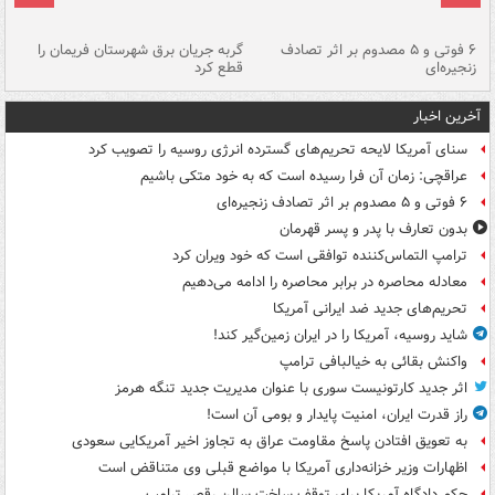
۶ فوتی و ۵ مصدوم بر اثر تصادف
گربه جریان برق شهرستان فریمان را
رگ
زنجیره‌ای
قطع کرد
آخرین اخبار
سنای آمریکا لایحه تحریم‌های گسترده انرژی روسیه را تصویب کرد
عراقچی: زمان آن فرا رسیده است که به خود متکی باشیم
۶ فوتی و ۵ مصدوم بر اثر تصادف زنجیره‌ای
بدون تعارف با پدر و پسر قهرمان
ترامپ التماس‌کننده توافقی است که خود ویران کرد
معادله محاصره در برابر محاصره را ادامه می‌دهیم
تحریم‌های جدید ضد ایرانی آمریکا
شاید روسیه، آمریکا را در ایران زمین‌گیر کند!
واکنش بقائی به خیالبافی ترامپ
اثر جدید کارتونیست سوری با عنوان مدیریت جدید تنگه هرمز
راز قدرت ایران، امنیت پایدار و بومی آن است!
به تعویق افتادن پاسخ مقاومت عراق به تجاوز اخیر آمریکایی سعودی
اظهارات وزیر خزانه‌داری آمریکا با مواضع قبلی وی متناقض است
حکم دادگاه آمریکا برای توقف ساخت سالن رقص ترامپ