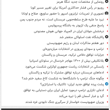
رونمایی از مختصات جدید تنگۀ هرمز
روبیو در رأس فشار حداکثری آمریکا برای تغییر مسیر کوبا
تصویری از تمرینات ترابزون اسپور با حضور ساویچ، صلاح و اونانا
نبرد ما علیه طرح سلطه‌جویی عربستان است، نه مردم جنوب یمن
پاسخ منفی یک لژیونر به باشگاه پرسپولیس
درخشش جوانان ایران در المپیاد جهانی هوش مصنوعی
پالایشگاه نفت اسلواکی منفجر شد
دور هفتم مذاکرات لبنان و رژیم صهیونیستی
ترامپ و سودای پیروزی در انتخابات میان‌دوره‌ای
جزئیات توافق دفاعی ترکیه، عربستان و پاکستان
بلاتکلیفی بیش از ۱۳۰۰ مهاجر خردسال در سئوتای اسپانیا
زلنسکی در انتخابات ریاست جمهوری اوکراین شکست می‌خورد
ادعاهای عربستان درباره توافق مشترک با ترکیه و پاکستان
چگونه جنگ ترامپ با دانشگاه‌ها به شکست کاخ سفید ختم شد؟
پشت پرده توافق جدید ایران؛ تاکتیک یا استراتژی؟
ادعای تکراری ترامپ درمورد تمایل ایران برای دستیابی به توافق
گرد و غبار آسمان قم را تیره می‌کند
وزیران صهیونیست خواستار از سرگیری جنگ نابودی غزه شدند