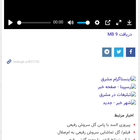
00:00
Play
Mute
Settings
PIP
Enter
Down
دریافت
9 MB
fullscreen
اخبار مرتبط
پیروزی السد با پاس گل سروش رفیعی
فیلم/ گل تماشایی سروش رفیعی به ام‌صلال
شکست تلخ الخور با وجود گلزنی رفیعی