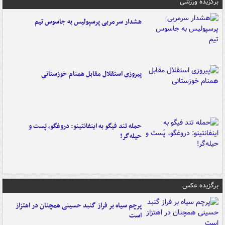
برگزیده ورزشی
هشدار سرمربی پرسپولیس به جاسوس تیم
پیروزی استقلال مقابل همنام خوزستانی
حمله تند فیگو به اینفانتینو: دروغگو، پَست‌ و
حیله‌گر!
برگزیده عکس
پرچم سیاه بر فراز گنبد حسینی همچنان در اهتزاز
است