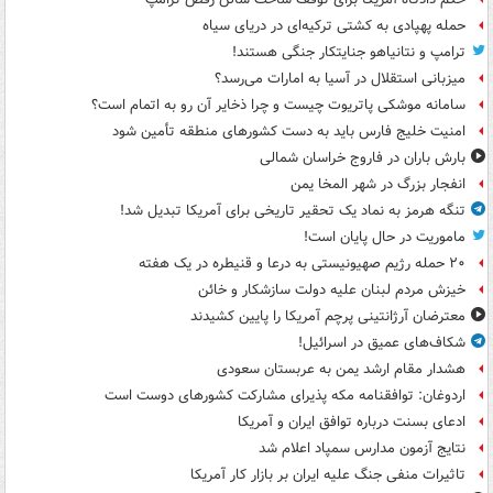
حمله پهپادی به کشتی ترکیه‌ای در دریای سیاه
ترامپ و نتانیاهو جنایتکار جنگی هستند!
میزبانی استقلال در آسیا به امارات می‌رسد؟
سامانه موشکی پاتریوت چیست و چرا ذخایر آن رو به اتمام است؟
امنیت خلیج فارس باید به دست کشورهای منطقه تأمین شود
بارش باران در فاروج خراسان شمالی
انفجار بزرگ در شهر المخا یمن
تنگه هرمز به نماد یک تحقیر تاریخی برای آمریکا تبدیل شد!
ماموریت در حال پایان است!
۲۰ حمله رژیم صهیونیستی به درعا و قنیطره در یک هفته
خیزش مردم لبنان علیه دولت سازشکار و خائن
معترضان آرژانتینی پرچم آمریکا را پایین کشیدند
شکاف‌های عمیق در اسرائیل!
هشدار مقام ارشد یمن به عربستان سعودی
اردوغان: توافقنامه مکه پذیرای مشارکت کشورهای دوست است
ادعای بسنت درباره توافق ایران و آمریکا
نتایج آزمون مدارس سمپاد اعلام شد
تاثیرات منفی جنگ علیه ایران بر بازار کار آمریکا