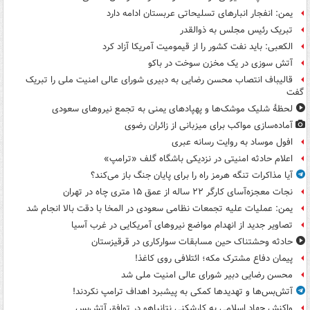
یمن: انفجار انبارهای تسلیحاتی عربستان ادامه دارد
تبریک رئیس مجلس به ذوالقدر
الکعبی: باید نفت کشور را از قیمومیت آمریکا آزاد کرد
آتش سوزی در یک مخزن سوخت در باکو
قالیباف انتصاب محسن رضایی به دبیری شورای عالی امنیت ملی را تبریک
گفت
لحظۀ شلیک موشک‌ها و پهپادهای یمنی به تجمع نیروهای سعودی
آماده‌سازی مواکب برای میزبانی از زائران رضوی
افول موساد به روایت رسانه عبری
اعلام حادثه امنیتی در نزدیکی باشگاه گلف «ترامپ»
آیا مذاکرات تنگه هرمز راه را برای پایان جنگ باز می‌کند؟
نجات معجزه‌آسای کارگر ۲۲ ساله از عمق ۱۵ متری چاه در تهران
یمن: عملیات علیه تجمعات نظامی سعودی در المخا با دقت بالا انجام شد
تصاویر جدید از انهدام مواضع نیروهای آمریکایی در غرب آسیا
حادثه وحشتناک حین مسابقات سوارکاری در قرقیزستان
پیمان دفاع مشترک مکه؛ ائتلافی روی کاغذ!
محسن رضایی دبیر شورای عالی امنیت ملی شد
آتش‌بس‌ها و تهدیدها کمکی به پیشبرد اهداف ترامپ نکردند!
واکنش جهاد اسلامی به کارشکنی نتانیاهو در توافق آتش‌بس