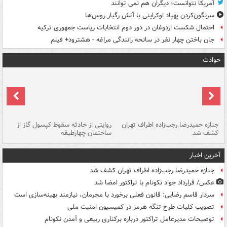
آمریکا نتوانست؛ دیگران هم نمی توانند
سرنگون‌کردن پهپاد اوکراینی با آتش رگبار روس‌ها
احتمال شکست اردوغان در دور دوم انتخابات ریاست جمهوری ترکیه
جان باختن چهار نفر در سانحه رانندگی مراغه - هشترود+ فیلم
حوادث
جنازه حمیدرضا رجب‌زاده اطراف تهران
روایتی از حادثه سقوط کپسول گاز از
حم
کشف شد
ساختمان چهارطبقه
زاهدا
آخرین اخبار
جنازه حمیدرضا رجب‌زاده اطراف تهران کشف شد
عکس/ قرارداد جواد نکونام با تراکتور امضا شد
سردار قاسم رضایی: قانون فعلی برخورد با مجرمان، نیازمند بهینه‌سازی است
تصویب کلیات طرح تنگه هرمز در کمیسیون امنیت ملی
توضیحات مدیرعامل تراکتور درباره برکناری ربیعی و آمدن نکونام