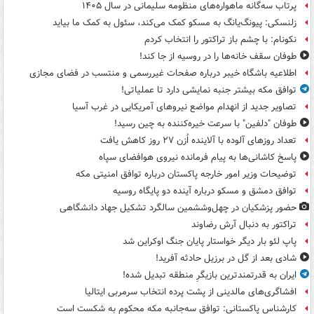
پرتاب سه‌گانه ماهواره‌های منظومه سلیمانی در سال ۱۴۰۵
زلنسکی: پیونگ‌یانگ به مسکو کمک می‌کند، سئول به کمک ما بیاید
نکونام: با چشم باز تراکتور را انتخاب کردم
طوفان سقف خانه‌ها را در روسیه از جا ‌کند!
اطلاعیه باشگاه خیبر درباره صفحات غیررسمی و منتسب در فضای مجازی
توافق مکه بیشتر جنبه نمایشی دارد تا عملیاتی!
تصاویر جدید از انهدام مواضع نیروهای آمریکایی در غرب آسیا
طوفان "دلفین" با سرعت خیره‌کننده به چین رسید!
تعداد روزهای آلوده با آلاینده اُزن ۲۷ روز کاهش یافت
پاسخ کاشانی‌ها به پیام فرمانده نیروی هوافضای سپاه
توضیحات وزیر امور خارجه پاکستان درباره توافق امنیتی مکه
توافق دمشق و مسکو درباره آینده دو پایگاه روسیه
حضور پزشکیان در چهل‌وششمین سالگرد تشکیل جهاد دانشگاهی
تراکتور به دنبال آرش رضاوند
پاپ لئو بار دیگر خواستار پایان جنگ اوکراین شد
شادی بعد از گل در برزیل حادثه آفرید!
ایران به قدرتمندترین بازیگرِ منطقه تبدیل شده!
افشاگری‌های مالدینی از پشت پرده انتخاب سرمربی ایتالیا
کارشناس پاکستانی: توافق سه‌جانبه مکه محکوم به شکست است