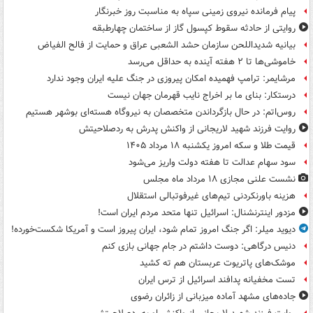
پیام فرمانده نیروی زمینی سپاه به مناسبت روز خبرنگار
روایتی از حادثه سقوط کپسول گاز از ساختمان چهارطبقه
بیانیه شدیداللحن سازمان حشد الشعبی عراق و حمایت از فالح الفیاض
خاموشی‌ها تا ۲ هفته آینده به حداقل می‌رسد
مرشایمر: ترامپ فهمیده امکان پیروزی در جنگ علیه ایران وجود ندارد
درستکار: بنای ما بر اخراج نایب قهرمان جهان نیست
روس‌اتم: در حال بازگرداندن متخصصان به نیروگاه هسته‌ای بوشهر هستیم
روایت فرزند شهید لاریجانی از واکنش پدرش به ردصلاحیتش
قیمت طلا و سکه امروز یکشنبه ۱۸ مرداد ۱۴۰۵
سود سهام عدالت تا هفته دولت واریز می‌شود
نشست علنی مجازی ۱۸ مرداد ماه مجلس
هزینه باورنکردنی تیم‌های غیرفوتبالی استقلال
مزدور اینترنشنال: اسرائیل تنها متحد مردم ایران است!
دیوید میلر: اگر جنگ امروز تمام شود، ایران پیروز است و آمریکا شکست‌خورده!
دنیس درگاهی: دوست داشتم در جام جهانی بازی کنم
موشک‌های پاتریوت عربستان هم ته‌ کشید
تست مخفیانه پدافند اسرائیل از ترس ایران
جاده‌های مشهد آماده میزبانی از زائران رضوی