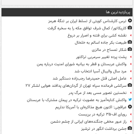
پربازدیدترین ها
ترس کارشناس کویتی از تسلط ایران بر تنگۀ هرمز
کاریکاتور/ کمال شرف توافق مکه را به سخره گرفت
نقشه کشی برای فتنه و اصرار بر دروغ
طبیعت بکر جاده اسالم به خلخال
شکار تمساح در مالزی
پشت پرده تغییر سرمربی تراکتور
واکنش عربستان و قطر به بیانیه شورای امنیت درباره یمن
مرد سال والیبال آسیا انتخاب شد
عامل اصلی قتل حمیدرضا رجب‌زاده دستگیر شد
سرکشی فرمانده سپاه تهران از گردان‌های پدافند هوایی لشکر ۲۷
نخستین تصویر مسی بعد از مرگ پدر
واکنش کنایه‌آمیز به عضویت ترکیه در پیمان مشترک با عربستان
عراقچی: اکنون هیچ مذاکره‌ای با آمریکا نداریم
رویای اف-۳۵ ترکیه در بن‌بست
راز عبور مخفی جنگنده‌های ایرانی از چشم دشمن
جشن برداشت انگور در ترشیز