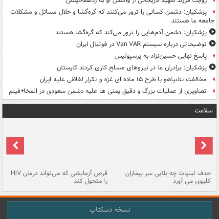
روایت فرزند شهید لاریجانی از واکنش او به ردصلاحیتش
پزشکیان: دشمن کسانی را ترور می‌کنند که گره‌گشا و حلال مسائل و مشکلات
جامعه ما هستند
پزشکیان: دشمن آدم‌هایی را ترور می‌کند که گره‌گشا هستند
توضیحاتی درباره سیستم Van VAR در فوتبال ایران
پاسخ نهایی حسین‌نژاد به پرسپولیس
پزشکیان: برادران ما در نیروهای مسلح کاری کردند کارستان
مخالفت نتانیاهو با طرح ۱۵ ماده ای غزه و تکرار لفاظی علیه ایران
تصاویری از عملیات بزرگ و دقیق یمنی ها علیه دشمن سعودی در المخا+فیلم
سلامت
حذف لبنیات چه بلایی سر بیماران
قرص آزمایشی که می‌تواند درمان HIV
عل
کلیوی می آورد
را متحول کند
قل
نسخه دسکتاپ