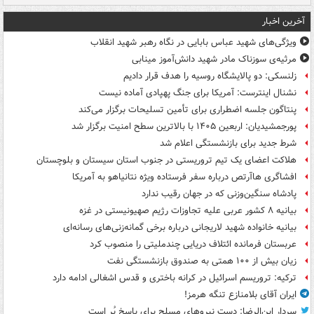
آخرین اخبار
ویژگی‌های شهید عباس بابایی در نگاه رهبر شهید انقلاب
مرثیه‌ی سوزناک مادر شهید دانش‌آموز مینابی
زلنسکی: دو پالایشگاه روسیه را هدف قرار دادیم
نشنال اینترست: آمریکا برای جنگ پهپادی آماده نیست
پنتاگون جلسه اضطراری برای تأمین تسلیحات برگزار می‌کند
پورجمشیدیان: اربعین ۱۴۰۵ با بالاترین سطح امنیت برگزار شد
شرط جدید برای بازنشستگی اعلام شد
هلاکت اعضای یک تیم تروریستی در جنوب استان سیستان و بلوچستان
افشاگری هاآرتص درباره سفر فرستاده ویژه نتانیاهو به آمریکا
پادشاه سنگین‌وزنی که در جهان رقیب ندارد
بیانیه ۸ کشور عربی علیه تجاوزات رژیم صهیونیستی در غزه
بیانیه خانواده شهید لاریجانی درباره برخی گمانه‌زنی‌های رسانه‌ای
عربستان فرمانده ائتلاف دریایی چندملیتی را منصوب کرد
زیان بیش از ۱۰۰ همتی به صندوق‌ بازنشستگی نفت
ترکیه: تروریسم اسرائیل در کرانه باختری و قدس اشغالی ادامه دارد
ایران آقای بلامنازع تنگه هرمز!
سردار ابن‌الرضا: دست نیروهای مسلح برای پاسخ پُر است