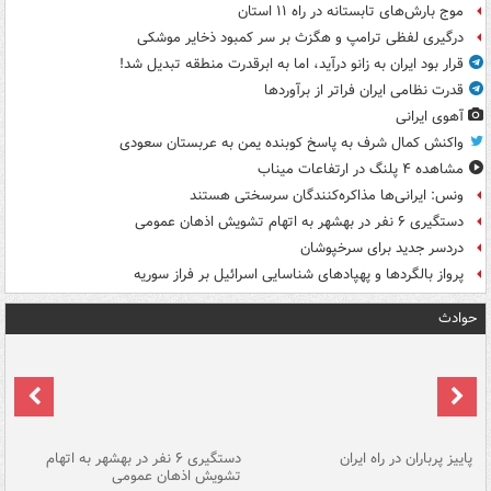
موج بارش‌های تابستانه در راه ۱۱ استان
درگیری لفظی ترامپ و هگزث بر سر کمبود ذخایر موشکی
قرار بود ایران به زانو درآید، اما به ابرقدرت منطقه تبدیل شد!
قدرت نظامی ایران فراتر از برآوردها
آهوی ایرانی
واکنش کمال شرف به پاسخ کوبنده یمن به عربستان سعودی
مشاهده ۴ پلنگ در ارتفاعات میناب
ونس: ایرانی‌ها مذاکره‌کنندگان سرسختی هستند
دستگیری ۶ نفر در بهشهر به اتهام تشویش اذهان عمومی
دردسر جدید برای سرخپوشان
پرواز بالگردها و پهپادهای شناسایی اسرائیل بر فراز سوریه
حوادث
ن
پاییز پرباران در راه ایران
دستگیری ۶ نفر در بهشهر به اتهام
تشویش اذهان عمومی
اس