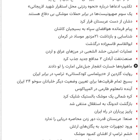
تکذیب ادعاها درباره «نحوه ردزنی محل استقرار شهید لاریجانی»
یک‌ سوم صهیونیست‌ها در برابر حملات موشکی بی دفاع هستند
دشان از دست عربستان فرار کرد
پیام فرمانده هوافضای سپاه به بسیجیان کاشان
شناسایی و بازداشت ۲۱مزدور موساد در کرمان
ابوالقاسم قاسم‌زاده درگذشت
عملیات امنیتی حشد الشعبی در مرزهای عراق و اردن
صنعت‌نفت آبادان ۲ مدافع جدید جذب کرد
ماهواره‌ها خسارت انفجار جبل‌علی امارت را لو دادند
روایت گاردین از «دیپلماسی کودکستانی» ترامپ در برابر ایران
بسیج تمام ظرفیت‌ها برای تعیین وضعیت دیگر خلبانان سوخو ۲۴ ایران
آینده نامعلوم طارمی در المپیاکوس
کره شمالی یک موشک بالستیک شلیک کرد
بازگشت اندونگ به استقلال منتفی شد
پاییز پرباران در راه ایران
صنعا: عربستان قدرت دور زدن محاصره دریایی را ندارد
ورود تجهیزات جدید به یگان‌های ارتش
خشم ترامپ از افشای کمبود موشک