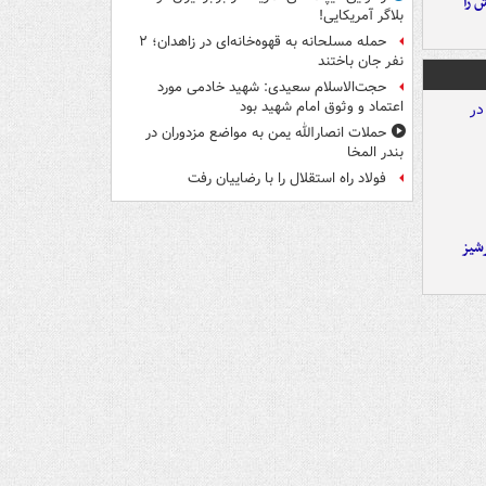
 را
بلاگر آمریکایی!
حمله مسلحانه به قهوه‌خانه‌ای در زاهدان؛ ۲
نفر جان باختند
حجت‌الاسلام سعیدی: شهید خادمی مورد
اعتماد و وثوق امام شهید بود
حملات انصارالله یمن به مواضع مزدوران در
بندر المخا
فولاد راه استقلال را با رضاییان رفت
شیز