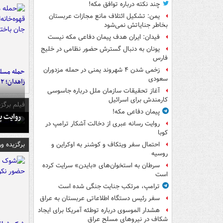
چند نکته درباره توافق مکه!
یمن: تشکیل ائتلاف مانع مجازات عربستان
بخاطر جنایاتش نمی‌شود
فیدان: ایران هدف پیمان دفاعی مکه نیست
یونان به دنبال گسترش حضور نظامی در خلیج
فارس
زخمی شدن ۴ شهروند یمنی در حمله مزدوران
حمله مسلحا
سعودی
زاهدان؛ ۲ نفر جان باختند
آغاز تحقیقات سازمان ملل درباره جاسوسی
کارمندش برای اسرائیل
فیلم برگزی
پیمان دفاعی مکه!
روایت پ
روایت رسانه عبری از دخالت آشکار ترامپ در
کوبا
برگزیده و
احتمال سفر ویتکاف و کوشنر به اوکراین و
روسیه
سرطان به استخوان‌های «بایدن» سرایت کرده
است
ترامپ، مرتکب جنایت جنگی شده است
سفر رئیس دستگاه اطلاعاتی عربستان به عراق
هشدار الموسوی درباره توطئه آمریکا برای ایجاد
شکاف در نیروهای مسلح عراق