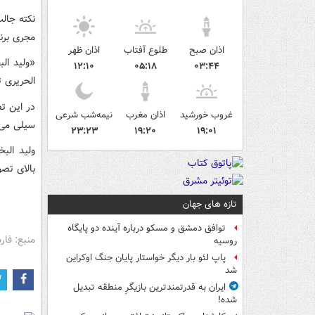
نکته جال
مجری برنا
اذان صبح
طلوع آفتاب
اذان ظهر
«ولید الب
۱۲:۱۰
۰۵:۱۸
۰۳:۴۴
الحریری ت
در این ت
غروب خورشید
اذان مغرب
نیمه‌شب شرعی
سیلی می‌ز
۲۳:۲۳
۱۹:۲۰
۱۹:۰۱
ولید الب
بالای تص
تازه های جهان
توافق دمشق و مسکو درباره آینده دو پایگاه
منبع: فا
روسیه
پاپ لئو بار دیگر خواستار پایان جنگ اوکراین
شد
ایران به قدرتمندترین بازیگرِ منطقه تبدیل
شده!