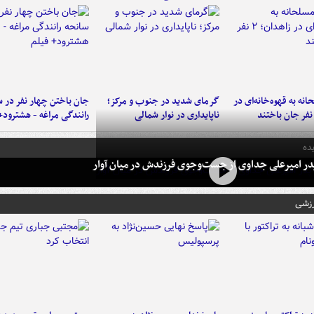
نه به قهوه‌خانه‌ای در
گرمای شدید در جنوب و مرکز؛
جان باختن چهار نفر در س
ناپایداری در نوار شمالی
رانندگی مراغه - هشترود+
ده
در امیرعلی جداوی از جست‌وجوی فرزندش در میان آوار
رزشی