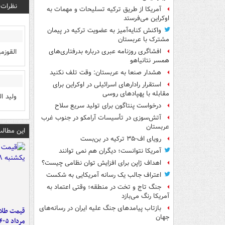
نظرات
آمریکا از طریق ترکیه تسلیحات و مهمات به
اوکراین می‌فرستد
واکنش کنایه‌آمیز به عضویت ترکیه در پیمان
مشترک با عربستان
القوزم
افشاگری روزنامه عبری درباره بدرفتاری‌های
همسر نتانیاهو
هشدار صنعا به عربستان: وقت تلف نکنید
استقرار رادارهای اسرائیلی در اوکراین برای
مقابله با پهپادهای روسی
ولید ا
درخواست پنتاگون برای تولید سریع سلاح
آتش‌سوزی در تأسیسات آرامکو در جنوب غرب
عربستان
این مطالب
رویای اف-۳۵ ترکیه در بن‌بست
آمریکا نتوانست؛ دیگران هم نمی توانند
اهداف ژاپن برای افزایش توان نظامی چیست؟
اعتراف جالب یک رسانه آمریکایی به شکست
جنگ تاج و تخت در منطقه؛ وقتی اعتماد به
آمریکا رنگ می‌بازد
بازتاب پیامدهای جنگ علیه ایران در رسانه‌های
جهان
مرداد ۱۴۰۵