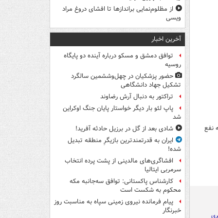
از مظلوم‌نمایی براندازها تا افشای دروغ مراد
ویسی
آخرین اخبار
توافق دمشق و مسکو درباره آینده دو پایگاه
روسیه
حضور پزشکیان در چهل‌وششمین سالگرد
تشکیل جهاد دانشگاهی
تراکتور به دنبال آرش رضاوند
پاپ لئو بار دیگر خواستار پایان جنگ اوکراین
شد
 به نفع
شادی بعد از گل در برزیل حادثه آفرید!
ایران به قدرتمندترین بازیگرِ منطقه تبدیل
شده!
افشاگری‌های مالدینی از پشت پرده انتخاب
سرمربی ایتالیا
کارشناس پاکستانی: توافق سه‌جانبه مکه
محکوم به شکست است
پیام فرمانده نیروی زمینی سپاه به مناسبت روز
خبرنگار
ری