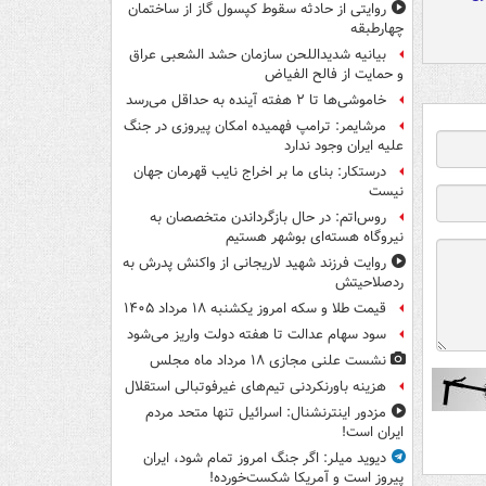
روایتی از حادثه سقوط کپسول گاز از ساختمان
چهارطبقه
بیانیه شدیداللحن سازمان حشد الشعبی عراق
و حمایت از فالح الفیاض
خاموشی‌ها تا ۲ هفته آینده به حداقل می‌رسد
مرشایمر: ترامپ فهمیده امکان پیروزی در جنگ
علیه ایران وجود ندارد
درستکار: بنای ما بر اخراج نایب قهرمان جهان
نیست
روس‌اتم: در حال بازگرداندن متخصصان به
نیروگاه هسته‌ای بوشهر هستیم
روایت فرزند شهید لاریجانی از واکنش پدرش به
ردصلاحیتش
قیمت طلا و سکه امروز یکشنبه ۱۸ مرداد ۱۴۰۵
سود سهام عدالت تا هفته دولت واریز می‌شود
نشست علنی مجازی ۱۸ مرداد ماه مجلس
هزینه باورنکردنی تیم‌های غیرفوتبالی استقلال
مزدور اینترنشنال: اسرائیل تنها متحد مردم
ایران است!
دیوید میلر: اگر جنگ امروز تمام شود، ایران
پیروز است و آمریکا شکست‌خورده!