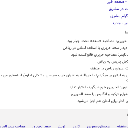
ط
ه حریری: مصاحبه «سعد» تحت اجبار بود
یدار سعد حریری با اسقف لبنانی در ریاض
‌تایمز: مصاحبه حریری قانع‌کننده نبود
اجل پاریس به ریاض
ت رسوای ریاض در منطقه
به زودی به لبنان بر می‏‎گردم/ با حزب‏‎الله به عنوان حزب سیاسی مشکلی ندارم/ استعفای من
ن: الحریری هرچه بگوید، اعتبار ندارد
فرای ترکیه و انگلیس با سعد الحریری
 قطر برای لبنان هم اجرا می‌شود
 منطقه
عربستان سعودی
کاردار
توییتر
سعد الحریری
مصاحبه سعد الحری