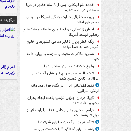
شوک شبانه 
خدمه ناو لینکلن: پس از ۸ ماه حضور در دریا
نکونام
خسته و درمانده‌ شدیم
پرونده حقوقی جنایت جنگی آمریکا در میناب
برگزیده 
به جریان افتاد
ادعای زلنسکی درباره تامین ماهانه موشک‌های
رهگیر توسط آمریکا
زنگ خطر پایان ذخایر دفاعی کشورهای خلیج
فارس هم به صدا درآمد
عمان: مذاکرات مثبت و سازنده با ایران ادامه
دارد
اعزام زائر 
وقوع حادثه دریایی در ساحل عمان
زیارت اما
تاکید الزیدی بر خروج نیروهای آمریکایی از
عراق در تاریخ تعیین شده
نفوذ اطلاعاتی ایران در یگان فوق محرمانه
ارتش اسرائیل!
کوبا: فرمان اجرایی ترامپ باعث ایجاد بحران
بشردوستانه شده
ترامپ مجبور به پس‌دادن ۱۰۰ میلیارد دلار از
پول تعرفه‌ها شد
تنگه هرمز، برگ برنده ایران قدرتمند!
راهبرد ایران "پنتاگون" را شکست می‌دهد