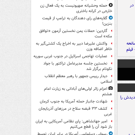
حمله وحشیانه صهیونیست به یک فعال زن
خارجی در کرانه باختری
گلایه‌های رای دهندگان به ترامپ از قیمت
بنزین!
گاردین: حملات یمن نخستین آزمون «توافق
مکه» است
انحه
واکنش علیرضا دبیر به اخراج یک کشتی‌گیر به
 فیلم
خاطر اضافه وزن
عملیات تهاجمی اسرائیل در جنوب غربی سوریه
نخستین جلسه مدیرعامل تراکتور با جواد
نکونام برگزار شد
دیدار رییس جمهور با رهبر معظم انقلاب
اسلامی
اعزام زائر اولی‌های آبادانی به زیارت امام
هشتم
شهادت جانباز حمله آمریکا به جنوب کرمان
کشف ۳۳ قبضه سلاح در مرزهای آذربایجان
غربی
امیر جهانشاهی: پای نظامی آمریکایی به ایران
باز شود آن را قطع می‌کنیم
رسوایی دیپلماسی آمریکا در برابر ایران توسط