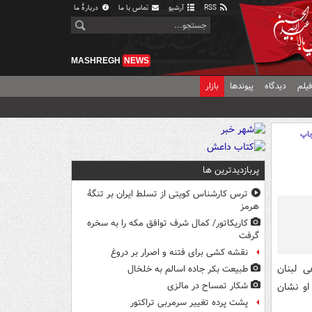
RSS
آرشیو
تماس با ما
دربارهٔ ما
MASHREGH
NEWS
یلم
دیدگاه
پیوندها
بازار
اپ
پربازدیدترین ها
ترس کارشناس کویتی از تسلط ایران بر تنگۀ
هرمز
کاریکاتور/ کمال شرف توافق مکه را به سخره
گرفت
نقشه کشی برای فتنه و اصرار بر دروغ
 لبنان
طبیعت بکر جاده اسالم به خلخال
او نشان
شکار تمساح در مالزی
پشت پرده تغییر سرمربی تراکتور