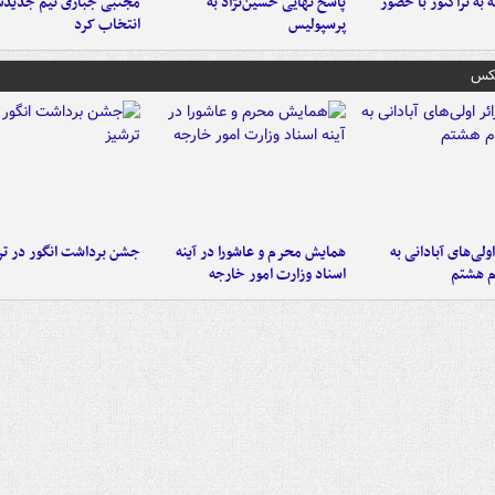
به تراکتور با حضور
پاسخ نهایی حسین‌نژاد به
مجتبی جباری تیم جدیدش
پرسپولیس
انتخاب کرد
عکس
اولی‌های آبادانی به
همایش محرم و عاشورا در آینه
جشن برداشت انگور در تر
م هشتم
اسناد وزارت امور خارجه