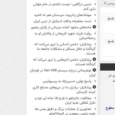
بررسی: 0
دنیس درگاهی: دوست داشتم در جام جهانی
بازی کنم
موشک‌های پاتریوت عربستان هم ته‌ کشید
پاسخ
تست مخفیانه پدافند اسرائیل از ترس ایران
جاده‌های مشهد آماده میزبانی از زائران رضوی
روایت فرزند شهید لاریجانی از واکنش او به
ردصلاحیتش
پاسخ
پزشکیان: دشمن کسانی را ترور می‌کنند که
گره‌گشا و حلال مسائل و مشکلات جامعه ما
هستند
پزشکیان: دشمن آدم‌هایی را ترور می‌کند که
گره‌گشا هستند
توضیحاتی درباره سیستم Van VAR در فوتبال
ایران
پاسخ نهایی حسین‌نژاد به پرسپولیس
پزشکیان: برادران ما در نیروهای مسلح کاری
کردند کارستان
مخالفت نتانیاهو با طرح ۱۵ ماده ای غزه و
تکرار لفاظی علیه ایران
 سطوح
تصاویری از عملیات بزرگ و دقیق یمنی ها
علیه دشمن سعودی در المخا+فیلم