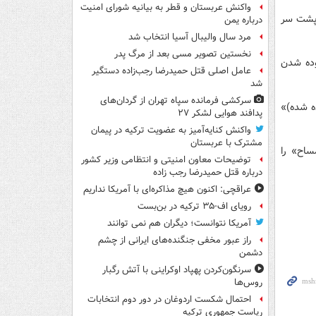
واکنش عربستان و قطر به بیانیه شورای امنیت
 پشت سر
درباره یمن
مرد سال والیبال آسیا انتخاب شد
نخستین تصویر مسی بعد از مرگ پدر
بوده شدن
عامل اصلی قتل حمیدرضا رجب‌زاده دستگیر
شد
سرکشی فرمانده سپاه تهران از گردان‌های
ه شده)»
پدافند هوایی لشکر ۲۷
واکنش کنایه‌آمیز به عضویت ترکیه در پیمان
مشترک با عربستان
ساح» را
توضیحات معاون امنیتی و انتظامی وزیر کشور
درباره قتل حمیدرضا رجب زاده
عراقچی: اکنون هیچ مذاکره‌ای با آمریکا نداریم
رویای اف-۳۵ ترکیه در بن‌بست
آمریکا نتوانست؛ دیگران هم نمی توانند
راز عبور مخفی جنگنده‌های ایرانی از چشم
دشمن
سرنگون‌کردن پهپاد اوکراینی با آتش رگبار
روس‌ها
احتمال شکست اردوغان در دور دوم انتخابات
ریاست جمهوری ترکیه