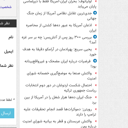
اولیانوف: بحران ایران-آمریکا فقط با دیپلماسی
پایان می‌یابد
شخصیت ک
جدی‌ترین تقابل نظامی آمریکا از زمان جنگ
جهانی
نظر شم
اذعان آمریکا به عبور ده‌ها کشتی از محاصره
ایران
نام
بررسی ۳۰۰ روز پس از آتش‌بس: چه بر سر غزه
آمد؟
یحیی سریع: پهپادمان در آرامکو دقیقا به هدف
ایمیل
خورد
فرضیات درباره ایران مضحک و غیرواقع‌بینانه
نظر شما 
بود!
واکنش صنعا به موضع‌گیری خصمانه شورای
امنیت
احتمال شکست اردوغان در دور دوم انتخابات
ریاست جمهوری ترکیه
جنگ ایران ده‌ها هزار شغل را در آمریکا از بین
*
لطفا عدد م
برد
رویترز: دموکرات‌ها قصد انجام تحقیقات علیه
ترامپ را دارند
واکنش عربستان و قطر به بیانیه شورای امنیت
درباره یمن