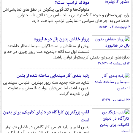
دونالد ترامپ است؟
منولوگ‌ها و تک‌گویی‌ پنگوئن در نطق‌های نمایشی‌اش
برای تهی‌دستان و خرده گنگسترهایی با احساس بی‌عدالتی تا سخنرانی‌
اختصاصی به اجراهای سیاسی - نمایشی ترامپ شباهت دارد.
۲ اردیبهشت ۰۴ - ۱۵:۵۳
پرواز خفاش بدون بال در هالیوود
برخی از منتقدان و تماشاگران سینما انتظار داشتند
قسمت اول سه‌گانه «بتمن» مت ریوز چیزی در حد و
اندازه‌های تریلوژی بتمنی کریستوفر نولان باشد.
۱۳ اردیبهشت ۰۱ - ۱۷:۴۳
رتبه بندی آثار سینمایی ساخته شده از بتمن
شاید ساخته جدید مت ریوز بهترین اقتباس سینمایی
بتمن نباشد، اما نمی‌توان روایت فلسفی و متفاوت
آن را نادیده گرفت.
۲۲ اسفند ۰۰ - ۱۴:۴۹
لقبِ بزرگترین کارآگاه در دنیای کامیک، برای بتمن
است
بتمن اخیر را باید فیلمی کارآگاهی در فضای نئو-نوآر
توصیف کنیم همان طور که تاثیرپذیری آن از آثاری