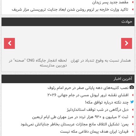
مقصد جدید پسر زیدان
تاکید وزارت خارجه بر لزوم روشن شدن ابعاد جنایت تروریستی مزار شریف
حوادث
ای
هشدار نسبت به وفوع تندباد در تهران
لحظه انفجار جایگاه CNG "صحنه" در
دس
دوربین مداربسته
ات
آخرین اخبار
نصب کتیبه‌های دهه پایانی صفر در حرم امام رئوف
افشای نقشه ترور لیونل مسی در جام جهانی ۲۰۲۶
چند نکته درباره توافق مکه!
دبل درگاهی در شب توقف استانداردلیژ
ثبت ۲ میلیون و ۹۲۰ هزار تردد در مرز مهران طی ایام اربعین
یمن: تشکیل ائتلاف مانع مجازات عربستان بخاطر جنایاتش نمی‌شود
فیدان: ایران هدف پیمان دفاعی مکه نیست