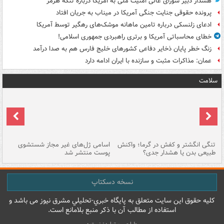
هشدار دبیر شورای عالی امنیت ملی به امریکا درباره تنگه هرمز
پرونده حقوقی جنایت جنگی آمریکا در میناب به جریان افتاد
ادعای زلنسکی درباره تامین ماهانه موشک‌های رهگیر توسط آمریکا
خطای محاسباتی آمریکا و برتری راهبردی جمهوری اسلامی!
زنگ خطر پایان ذخایر دفاعی کشورهای خلیج فارس هم به صدا درآمد
عمان: مذاکرات مثبت و سازنده با ایران ادامه دارد
سلامت
تنگی انگشتر و کفش در گرما؛ واکنش
اسامی ژل‌های غیر مجاز شستشوی
مر
طبیعی بدن یا هشدار جدی؟
پوست منتشر شد
نسخه دسکتاپ
کليه حقوق اين سايت متعلق به پایگاه خبري-تحليلي مشرق نيوز می باشد و
استفاده از مطالب آن با ذکر منبع بلامانع است.