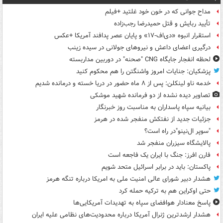
مداح جوانی که در خون خود غلتید +فیلم
تأیید ربایش و قتل حمیدرضا رجب‌زاده
استقرار انبوه «دی‌اف‑۱۷» و پایان عصر پدافند آمریکا +عکس
درگیری اعضای داعش و نیروهای جولانی در سیده زینب
لحظه انفجار جایگاه CNG "صحنه" در دوربین مداربسته
پزشکیان: جنایات امروز واشنگتن را هم محکوم کنید
خدمه ناو لینکلن: پس از ۸ ماه حضور در دریا خسته و درمانده‌ شدیم
تصاویر دیده‌ نشده از دو فرمانده شهید موشکی
بیانیه سپاه پاسداران به مناسبت روز خبرنگار
جزئیات جدید از نفتکش منفجر شده در هرمز
"سوپر ال‌نینو"در راه است؟
پالایشگاه سیزران منفجر شد
فارن افرز: جنگ با ایران یک فاجعه است
پاکستان: باید در برابر اسرائیل متحد شویم
هشدار دبیر شورای عالی امنیت ملی به امریکا درباره تنگه هرمز
حتی اوکراین هم به ترکیه حمله کرد
پاسخ معنادار هوافضای سپاه به تهدیدات آمریکایی‌ها
هشدار ارشدترین ژنرال آمریکا درباره محدودیت‌های نظامی علیه ایران