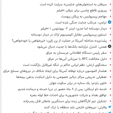
سرطان به استخوان‌های «بایدن» سرایت کرده است
پیروزی قاطع چلسی برابر میلان +فیلم
مهاجم پرسپولیس به پیکان پیوست
ترامپ، مرتکب جنایت جنگی شده است
دیدار دوستانه اما جدی؛ اینتر ۲- یوونتوس ۱ +فیلم
تساوی پرسپولیس مقابل الومینیوم اراک در دیدار دوستانه
پشت‌پرده مداخله آمریکا در حمایت از یِن ژاپن؛ خیرخواهی یا خودخواهی؟
همتی: کنترل ترازنامه بانک‌ها با جدیت دنبال می‌شود
سفر رئیس دستگاه اطلاعاتی عربستان به عراق
دلیل مخالفت AFC با میزبانی آبی‌ها در عراق
سخنگوی ارتش: نظم ایرانی حاکم بر تنگه غیرقابل بازگشت است
هشدار الموسوی درباره توطئه آمریکا برای ایجاد شکاف در نیروهای مسلح عراق
تعطیلی تدریجی مراکز دیالیز خصوصی به دلیل انباشت بدهی بیمه‌ها
خاویر باردم؛ یک ستاره در برابر سکوت جهان
خدمه ناو لینکلن: پس از ۸ ماه حضور در دریا خسته و درمانده‌ شدیم
توافق بغداد و شرکت «شورون» برای احداث خط لوله بصره
تشکیل تیم کارآگاهان زبده برای دستگیری عاملان قتل رجب‌زاده
ولایتی: نیروهای خارجی باید منطقه را ترک کنند