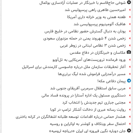
شوخی حاج‌قاسم با خبرنگار در عملیات آزادسازی بوکمال
امیرحسین طاهری راهی پرسپولیس شد
طعنه همتی به وزیر خزانه داری آمریکا
هافبک آلومینیوم پرسپولیسی شد
یونان به دنبال گسترش حضور نظامی در خلیج فارس
زخمی شدن ۴ شهروند یمنی در حمله مزدوران سعودی
زخمی شدن ۳ نظامی لبنانی در زوطر غربی
عکاسان و خبرنگاران در دفاع مقدس
ورود فرمانده تروریست‌های آمریکایی به تل‌آویو
آغاز تحقیقات سازمان ملل درباره جاسوسی کارمندش برای اسرائیل
مسیر درآمدزایی فراموش شده لیگ برتری‌ها
پیمان دفاعی مکه!
مربی سابق استقلال سرمربی آفریقای جنوبی شد
دستگیری مسئول یک اداره آستارا در پرونده فساد مالی
مجتبی جباری تیم جدیدش را انتخاب کرد
روایت رسانه عبری از دخالت آشکار ترامپ در کوبا
هشدار حماس درباره اقدامات توسعه طلبانه اشغالگران در کرانه باختری
احتمال سفر ویتکاف و کوشنر به اوکراین و روسیه
جان دوباره نگین فیروزه ای ایران «دریاچه ارومیه»