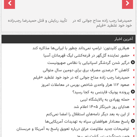
حمیدرضا رجب زاده مداح جوانی که در
تأیید ربایش و قتل حمیدرضا رجب‌زاده
خود خود غلطید +فیلم
تو
آخرین اخبار
هیلاری کلینتون: ترامپ نمی‌داند چطور با ایرانی‌ها مذاکره کند
حضور نماینده گل‌گهر در قرعه‌کشی لیگ قهرمانان آسیا
درگیر شدن گردشگر اسپانیایی با نظامی صهیونیست
کاهش ۳ درصدی مصرف برق برای دومین سال متوالی
حمیدرضا رجب زاده مداح جوانی که در خود خود غلطید +فیلم
صعود ۱۱۲ هزار واحدی شاخص بورس در معاملات امروز
پرونده یونیک فایننس به کجا رسید؟
حمله پهپادی به پالایشگاه لیبی
هدایای روز خبرنگار ۱۴۰۵ اعلام شد
از این به بعد دیگر نامه‌های استقلال را امضا نمی‌کنم
پاسخ معنادار هوافضای سپاه به تهدیدات آمریکایی‌ها
توضیحات جدید مقاومت عراق درباره تعویق پاسخ به آمریکا و عربستان
چمن دستگردی زیر کشت نمی‌رود