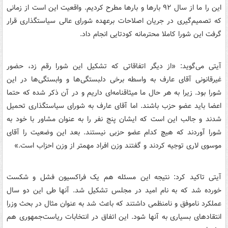
این را ما از سال ۹۲ بارها و بارها مطرح کردیم. واقعیت این است از زمانی
که تصمیم‌گیری در جریان اصلاحات برعهده شورای عالی سیاستگذاری قرار
گرفت این شورا کاملا محترمانه کودتایی انجام داد.
آیتی می‌گوید: «از دیگر اتفاقاتی که تشکیل این شورا رقم زد، حضور
غیرقانونی آقای عارف به واسطه برخی دلبستگی‌ها و وابستگی‌ها در این
شورا بود. زیرا به هر حال ما میثاقنامه‌ای داریم و در آن ذکر شده که حتما
اعضا باید عضو حزب باشند. اما آقای عارف به شورای سیاستگذاری تحمیل
شدند و جالب این است که ایشان پنج نفر را به عنوان مشاور با خود به
شورا آوردند که هیچ کدام عضو حزبی نیستند. بعد این وضعیت را آقای
موسوی لاری توجیه کردند و گفتند وزن افراد مهمتر از وزن احزاب است.»
آیتی تاکید کرد: نتیجه این مسئله هم یک فراکسیون فشل و شکست
خورده شد که به نام امید در مجلس تشکیل شد. آنها طی این دو سال
عملکرد ناموفق و نامنظمی داشتند که باعث شد به عنوان مثال در بحث وزرا
انتقادهای بسیاری به آنها شود. این اتفاق در انتخابات ریاست‌جمهوری هم