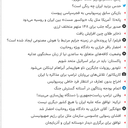
حدس بزنید ایران چه رنگی است؟
بازیکن سابق پرسپولیس به فجرسپاسی پیوست
پانه‌تا: آمریکا مثل یک «بوکسور مست» بین ایران و روسیه می‌دود
صدور برگه جلب برای ۱۴۸ متهم متخلف ارزی
ذخایر طلای چین افزایش یافت
فیلم/ آیا پرونده‌ای در زمینه جرایم مرتبط با هوش مصنوعی ایجاد شده است؟
احضار باقر خرازی به دادگاه ویژه روحانیت
وضعیت کافه‌های متعلق به ساعدی نیا از زبان سخنگوی عدلیه
پاکستان: باید در برابر اسرائیل متحد شویم
تئودور روزولت جایگزین ناو هواپیمابر آبراهام لینکلن می‌شود
کاریکاتور/ تلاش‌های بی‌پایان ترامپ برای مذاکره با ایران
اخراج بدون تعارف در انتظار فرد خاطی پرسپولیس
اتمام بودجه پنتاگون در آستانه گسترش جنگ
وقتی ترامپ ریاست‌جمهوری را دستگاه پول‌سازی می‌بیند!
ترکیه: توافق مکه علیه ایران یا هیچ کشور دیگری نیست
جهانگیر: آقای خرازی به دادگاه ویژه روحانیت احضار شد
افشای رسوایی جاسوسی سازمان ملل برای رژیم صهیونیستی
توافق برای برگزاری دیدار دوستانه ایران و آذربایجان