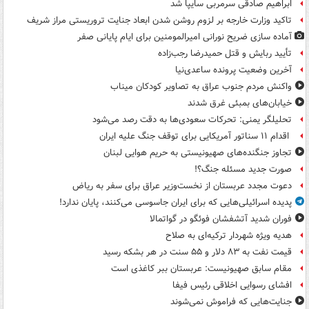
ابراهیم صادقی سرمربی سایپا شد
تاکید وزارت خارجه بر لزوم روشن شدن ابعاد جنایت تروریستی مراز شریف
آماده سازی ضریح نورانی امیرالمومنین برای ایام پایانی صفر
تأیید ربایش و قتل حمیدرضا رجب‌زاده
آخرین وضعیت پرونده ساعدی‌نیا
واکنش مردم جنوب عراق به تصاویر کودکان میناب
خیابان‌های بمبئی غرق شدند
تحلیلگر یمنی: تحرکات سعودی‌ها به دقت رصد می‌شود
اقدام ۱۱ سناتور آمریکایی برای توقف جنگ علیه ایران
تجاوز جنگنده‌های صهیونیستی به حریم هوایی لبنان
صورت جدید مسئله جنگ؟!
دعوت مجدد عربستان از نخست‌وزیر عراق برای سفر به ریاض
پدیده اسرائیلی‌هایی که برای ایران جاسوسی می‌کنند، پایان ندارد!
فوران شدید آتشفشان فوئگو در گواتمالا
هدیه ویژه شهردار ترکیه‌ای به صلاح
قیمت نفت به ۸۳ دلار و ۵۵ سنت در هر بشکه رسید
مقام سابق صهیونیست: عربستان ببر کاغذی است
افشای رسوایی اخلاقی رئیس فیفا
جنایت‌هایی که فراموش نمی‌شوند