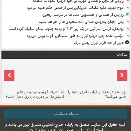
رایزنی عراقچی و همتای موریتانی خود درباره تحولات منطقه
موج تهدید علیه قضات آمریکایی پس از صدور حکم علیه ترامپ
روایتی از همدلی و همسویی ملت‌ها در مراسم اربعین
یمن: جهان به‌زودی صدای ناله سعودی‌ها را خواهد شنید
یونیفل: ارتش اسرائیل در یک روز ۱۱۳ توپ به جنوب لبنان شلیک کرده است
ترامپ: همه چیز درباره ایران به طور استثنایی خوب پیش می‌رود
عبور از خط قرمز ایران یعنی مرگ!
سلامت
ت
چرا مغز در هنگام خواب، انرژی خود را
آیا مصرف قهوه و نوشیدنی‌های
چر
خالی می‌کند؟
کافئین‌دار در دوران بارداری مجاز است؟
می
نسخه دسکتاپ
کليه حقوق اين سايت متعلق به پایگاه خبري-تحليلي مشرق نيوز می باشد و
استفاده از مطالب آن با ذکر منبع بلامانع است.