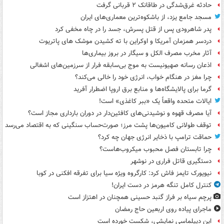
حادثه غرق‌شدگی در طاقانک ۲ قربانی گرفت
مسجد جامع یزد، از باشکوه‌ترین معماری‌های ایران
پدر شاهرودی پس از قتل پسرش، جسد را در چاه مخفی کرد
دردسر همزمان آمریکا و اوکراین با ته کشیدن موشک های پاتریوت
آثار مخرب مصرف الکل و سیگار در بروز بیماری‌ها
اذعان رسانه صهیونیست به موج بی‌سابقه فرار از سرزمین‌های اشغالی
چرا مغز در هنگام خواب، انرژی خود را خالی می‌کند؟
گرما برای پالایشگاه‌ها و منابع برق اروپا اضطرار آفرید
ایالات متحده واقعاً یک «ببر کاغذی» است!
آیا مصرف قهوه و نوشیدنی‌های کافئین‌دار در دوران بارداری مجاز است؟
توقف طولانی کامیون‌ها پشت مرز؛ صورت‌حساب سنگینی که به اقتصاد می‌رسد
حماقت ترامپ با ذخایر انرژی جهان چه کرد؟
چرا تابستان فصل محبوب میکروب‌هاست؟
دستگیری قاتل فراری در نوشهر
نیویورک تایمز فاش کرد: کارگروه ویژه سیا برای تفرقه افکنی در کوبا
کنترل کامل تنگه هرمز در دست ایران!
پرچم سیاه بر فراز گنبد حسینی همچنان در اهتزاز است
ماجرای پیاده روی اربعین حاج رمضان
این دیپلماسی نمایشی، شکست خورده است