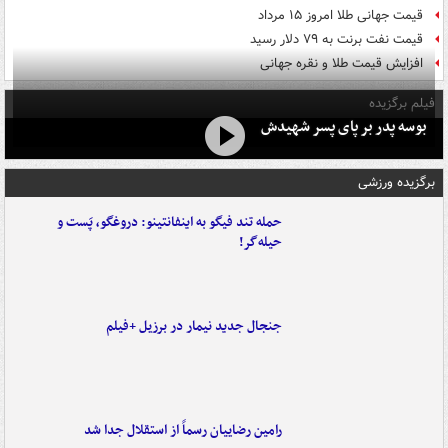
قیمت جهانی طلا امروز ۱۵ مرداد
قیمت نفت برنت به ۷۹ دلار رسید
افزایش قیمت طلا و نقره جهانی
فیلم برگزیده
بوسه‌ پدر بر پای پسر شهیدش
برگزیده ورزشی
حمله تند فیگو به اینفانتینو: دروغگو، پَست‌ و
حیله‌گر!
جنجال جدید نیمار در برزیل +فیلم
رامین رضاییان رسماً از استقلال جدا شد