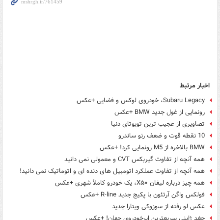
اخبار مرتبط
Subaru Legacy، خودروی لوکس و فضایی +عکس
رونمایی از غول جدید BMW +عکس
تصاویری از عجیب ترین تویوتای دنیا
10 نقطه قوت و ضعف رنو ساندرو
BMW بالاخره از M5 رونمایی کرد! +عکس
همه آنچه از تفاوت گیربکس CVT و معمولی نمی دانید
همه آنچه از تفاوت عملکرد اتومبیل های دنده ای و اتوماتیک نمی دانید!
همه چیز درباره لیفان X۵۰، یک خودرو کاملاً شهری +عکس
فولکس واگن آرتئون با پکیج جدید R-line +عکس
عکس لو رفته از سوزوکی ویتارا جدید
جغد ژاپنی سریعترین ابرخودروی جهان! +عکس