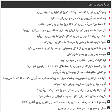
پربازدیدترین ها
یاوه‌گویی تولیدکننده موشک کروز اوکراینی علیه ایران
پادشاه سنگین‌وزنی که در جهان رقیب ندارد
۶ دستاورد بزرگ ایران در ۱۶۰ روز رهبری رهبر انقلاب
ترامپ: همه چیز درباره ایران به طور استثنایی خوب پیش می‌رود
«کمانِ پرنده» چینی برای شکار کروزها به ایران می‌آید
خود فروخته‌ها چطور با موساد همکاری می‌کردند؟
پدر شاهرودی پس از قتل پسرش، جسد را در چاه مخفی کرد
بوسه‌ پدر بر پای پسر شهیدش
ابتکارات رهبر انقلاب در میدان نبرد
رقم فسخ قرارداد رضاییان با استقلال فقط ۱۰۰میلیون تومان!
واکنش عالیشاه بعد از پیوستن به گل‌گهر
توقف طولانی کامیون‌ها پشت مرز؛ صورت‌حساب سنگینی که به اقتصاد می‌رسد
آنچه رهبر شهید سال‌ها پیش دیده بودند
آیا تینا پاکروان بازهم از ساترا مجوز فعالیت می‌گیرد؟
کویت دستور تعطیلی تنها مدرسه ایرانی را صادر کرد
پاسخ قاطع ملیحه محمدی به نسخه تسلیم‌طلبی روی آنتن BBC
حال و هوای سامرا بعد از ایام اربعین