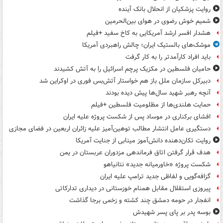
روایت پزشکیان از انحلال بانک آینده
شمیم خوش رضوی در هوای بین‌الحرمین
هشدار افسر ارشد آمریکایی به کاخ سفید +فیلم
موشک‌های بالستیک ایران؛ چالش راهبردی آمریکا
باید افراد کارآمدتر را به کار گرفت
حامیان فلسطین در مکزیک پرچم اسرائیل را به آتش کشیدند
دبیرکل سازمان ملل باز هم خواستار آتش‌بس فوری در اوکراین شد
آنچه رهبر شهید سال‌ها پیش دیده بودند
حمایت هلندی‌ها از مظلومیت فلسطین +فیلم
افشای برکناری در موساد پس از شکست پروژه علیه ایران
دستگیری عامل انتشار مطالب توهین‌آمیز علیه زائران اربعین در فضای مجازی
روایت تکان‌دهنده دانش‌آموز مینابی از جنایت آمریکا
هدف قرار گرفتن اتاق‌ فرماندهی مزدوران عربستان در یمن
شکست پروژه «خاورمیانه جدید» نتانیاهو
گزافه‌گویی و لفاظی جدید ترامپ علیه ایران
پیروزی استقلال مقابل همنام خوزستانی در دیداری تدارکاتی
انفجار در حومه دمشق چند کشته و زخمی برجا گذاشت
بوسه‌ پدر بر پای پسر شهیدش