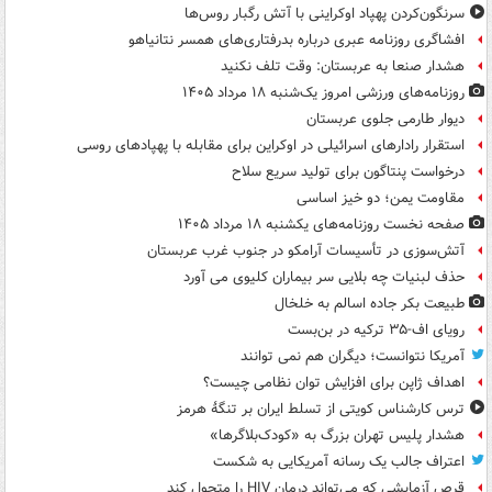
سرنگون‌کردن پهپاد اوکراینی با آتش رگبار روس‌ها
افشاگری روزنامه عبری درباره بدرفتاری‌های همسر نتانیاهو
هشدار صنعا به عربستان: وقت تلف نکنید
روزنامه‌های ورزشی امروز یک‌شنبه ۱۸ مرداد ۱۴۰۵
دیوار طارمی جلوی عربستان
استقرار رادارهای اسرائیلی در اوکراین برای مقابله با پهپادهای روسی
درخواست پنتاگون برای تولید سریع سلاح
مقاومت یمن؛ دو خیز اساسی
صفحه نخست روزنامه‌های یکشنبه ۱۸ مرداد ۱۴۰۵
آتش‌سوزی در تأسیسات آرامکو در جنوب غرب عربستان
حذف لبنیات چه بلایی سر بیماران کلیوی می آورد
طبیعت بکر جاده اسالم به خلخال
رویای اف-۳۵ ترکیه در بن‌بست
آمریکا نتوانست؛ دیگران هم نمی توانند
اهداف ژاپن برای افزایش توان نظامی چیست؟
ترس کارشناس کویتی از تسلط ایران بر تنگۀ هرمز
هشدار پلیس تهران بزرگ به «کودک‌بلاگرها»
اعتراف جالب یک رسانه آمریکایی به شکست
قرص آزمایشی که می‌تواند درمان HIV را متحول کند