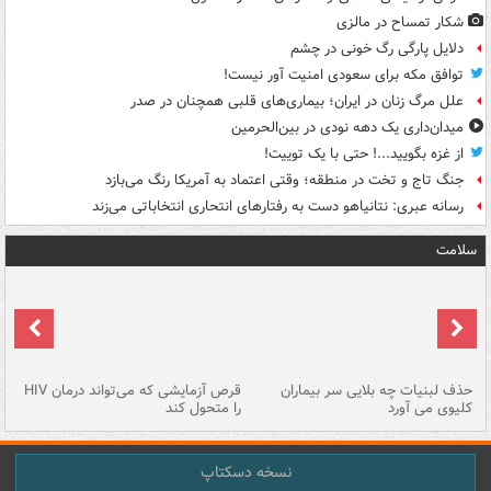
شکار تمساح در مالزی
دلایل پارگی رگ خونی در چشم
توافق مکه برای سعودی امنیت آور نیست!
علل مرگ زنان در ایران؛ بیماری‌های قلبی همچنان در صدر
میدان‌داری یک دهه نودی در بین‌الحرمین
از غزه بگویید...! حتی با یک توییت!
جنگ تاج و تخت در منطقه؛ وقتی اعتماد به آمریکا رنگ می‌بازد
رسانه عبری: نتانیاهو دست به رفتارهای انتحاری انتخاباتی می‌زند
سلامت
حذف لبنیات چه بلایی سر بیماران
قرص آزمایشی که می‌تواند درمان HIV
عل
کلیوی می آورد
را متحول کند
قل
نسخه دسکتاپ