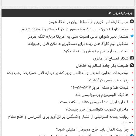
پربازدیدترین ها
ترس کارشناس کویتی از تسلط ایران بر تنگۀ هرمز
خدمه ناو لینکلن: پس از ۸ ماه حضور در دریا خسته و درمانده‌ شدیم
هشدار دبیر شورای عالی امنیت ملی به امریکا درباره تنگه هرمز
تشکیل تیم کارآگاهان زبده برای دستگیری عاملان قتل رجب‌زاده
مجتبی جباری تیم جدیدش را انتخاب کرد
شکار تمساح در مالزی
طبیعت بکر جاده اسالم به خلخال
توضیحات معاون امنیتی و انتظامی وزیر کشور درباره قتل حمیدرضا رجب زاده
پدر لیونل مسی درگذشت
قیمت طلا و سکه امروز ۱۴۰۵/۰۵/۱۷
هافبک آلومینیوم پرسپولیسی شد
فیدان: ایران هدف پیمان دفاعی مکه نیست
ماجرای تصویب کنوانسیون خزر چیست؟
روایت رسانه اسرائیلی از فشار واشنگتن بر تل‌آویو برای آتش‌بس و خلع سلاح
حماس
چرا بیت المال باید خرج مجرمان امنیتی شود؟