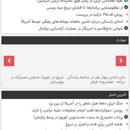
نفوذ اطلاعاتی ایران در یگان فوق محرمانه ارتش اسرائیل!
از مظلوم‌نمایی براندازها تا افشای دروغ مراد ویسی
رویای اف-۳۵ ترکیه در بن‌بست
ادعای زلنسکی درباره تامین ماهانه موشک‌های رهگیر توسط آمریکا
شوخی حاج‌قاسم با خبرنگار در عملیات آزادسازی بوکمال
حوادث
جان باختن چهار نفر در سانحه رانندگی
حریق در شهرک صنعتی نصیرآباد در
حر
مراغه - هشترود+ فیلم
بهارستان
فی
آخرین اخبار
جنگ ایران ده‌ها هزار شغل را در آمریکا از بین برد
رویترز: دموکرات‌ها قصد انجام تحقیقات علیه ترامپ را دارند
پرتاب تخم‌مرغ به سمت نخست‌وزیر کوزوو در وسط پارلمان!
نقشه کشی برای فتنه و اصرار بر دروغ