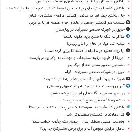
واکنش عربستان و قطر به بیانیه شورای امنیت درباره یمن
واکنش کشفیا به ترک اردوی تیم ملی توسط کاپیتان تیم ملی والیبال نشسته
جان باختن چهار نفر در سانحه رانندگی مراغه - هشترود+ فیلم
نشست هم اندیشی جمعی از علمای حوزه علمیه قم با عراقچی
حریق در شهرک صنعتی نصیرآباد در بهارستان
مذاکرات تنگه با عمان باید چگونه باشد؟
بیانیه تند فیفا در دفاع از آقای رئیس!
آیا روند عدلیه در مقابله با فساد تغییری کرده است؟
آمریکا از طریق ترکیه تسلیحات و مهمات به اوکراین می‌فرستد
نخستین تصویر مسی بعد از مرگ پدر
حریق در شهرک صنعتی نصیرآباد+ فیلم
شهرک‌نشین‌ها اموال فلسطینی‌ها را به آتش کشیدند!
آخرین وضعیت میدان نبرد به روایت مهدی محمدی
راز عبور مخفی جنگنده‌های ایرانی از چشم دشمن
نقشه راه ۱۵ ماده‌ای صلح غزه در بن‌بست
واکنش کنایه‌آمیز به عضویت ترکیه در پیمان مشترک با عربستان
قله دماوند در تابستان سفیدپوش شد!
وضعیت امنیتی منطقه پس از پیمان مکه چگونه خواهد شد؟
عامل افزایش قبوض آب و برق برخی مشترکان چه بود؟