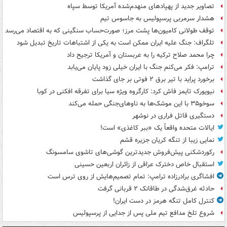
تصاویر جدید از پهپادهای منهدم‌شده آمریکا توسط سپاه
هشدار سرمربی پرسپولیس به جاسوس تیم
توقف طولانی کامیون‌ها پشت مرز؛ صورت‌حساب سنگینی که به اقتصاد می‌رسد
تلگراف: جنگ علیه ایران ممکن است به یکی از اشتباهات تاریخ تبدیل شود
چرا محمد صلاح ترکیه را به عربستان و آمریکا ترجیح داد
ترامپ: فکر می‌کنم جنگ با ایران خیلی زود پایان می‌یابد
برخورد پراید با تیر برق ۲ فوتی بر جای گذاشت
نیویورک تایمز فاش کرد: کارگروه ویژه سیا برای تفرقه افکنی در کوبا
سوخو۳۵ با این موشک‌ها به ناوهای‌جنگی حمله می‌کند
دستگیری قاتل فراری در نوشهر
ایالات متحده واقعاً یک «ببر کاغذی» است!
نمایی زیبا از تنگه کریان جزیره قشم
رکوردشکنی پیش‌فروش جدیدترین گوشی‌های تاشوی سامسونگ
استقبال خاص دخترک عراقی از زائران اربعین حسینی
افشاگری برادرزاده ترامپ: تمام تصمیم‌هایش از روی ترس است
حادثه غرق‌شدگی در طاقانک ۲ قربانی گرفت
کنترل کامل تنگه هرمز در دست ایران!
شروع تلخ مدافع تیم ملی پس از جدایی از پرسپولیس