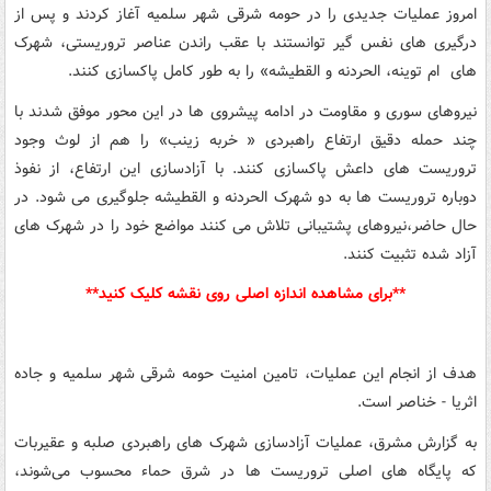
امروز عملیات جدیدی را در حومه شرقی شهر سلمیه آغاز کردند و پس از
درگیری های نفس گیر توانستند با عقب راندن عناصر تروریستی، شهرک
های ام توینه، الحردنه و القطیشه» را به طور کامل پاکسازی کنند.
نیروهای سوری و مقاومت در ادامه پیشروی ها در این محور موفق شدند با
چند حمله دقیق ارتفاع راهبردی « خربه زینب» را هم از لوث وجود
تروریست های داعش پاکسازی کنند. با آزادسازی این ارتفاع، از نفوذ
دوباره تروریست ها به دو شهرک الحردنه و القطیشه جلوگیری می شود. در
حال حاضر،نیروهای پشتیبانی تلاش می کنند مواضع خود را در شهرک های
آزاد شده تثبیت کنند.
**برای مشاهده اندازه اصلی روی نقشه کلیک کنید**
هدف از انجام این عملیات، تامین امنیت حومه شرقی شهر سلمیه و جاده
اثریا - خناصر است.
به گزارش مشرق، عملیات آزادسازی شهرک های راهبردی صلبه و عقیربات
که پایگاه های اصلی تروریست ها در شرق حماء محسوب می‌شوند،