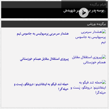
فیلم برگزیده
بوسه‌ پدر بر پای پسر شهیدش
برگزیده ورزشی
هشدار سرمربی پرسپولیس به جاسوس تیم
پیروزی استقلال مقابل همنام خوزستانی
حمله تند فیگو به اینفانتینو: دروغگو، پَست‌ و
حیله‌گر!