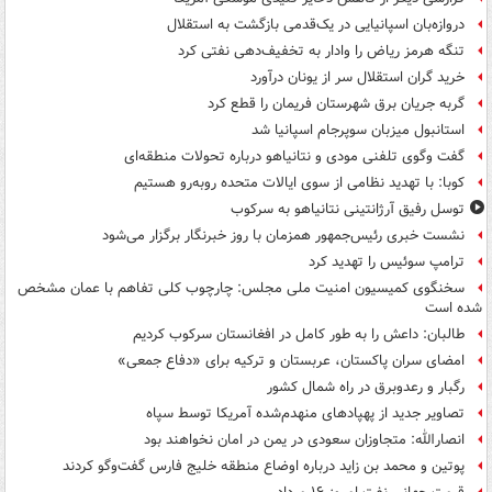
دروازه‌بان اسپانیایی در یک‌قدمی بازگشت به استقلال
تنگه هرمز ریاض را وادار به تخفیف‌دهی نفتی کرد
خرید گران استقلال سر از یونان درآورد
گربه جریان برق شهرستان فریمان را قطع کرد
استانبول میزبان سوپرجام اسپانیا شد
گفت وگوی تلفنی مودی و نتانیاهو درباره تحولات منطقه‌ای
کوبا: با تهدید نظامی از سوی ایالات متحده روبه‌رو هستیم
توسل رفیق آرژانتینی نتانیاهو به سرکوب
نشست خبری رئیس‌جمهور همزمان با روز خبرنگار برگزار می‌شود
ترامپ سوئیس را تهدید کرد
سخنگوی کمیسیون امنیت ملی مجلس: چارچوب کلی تفاهم با عمان مشخص
شده است
طالبان: داعش را به طور کامل در افغانستان سرکوب کردیم
امضای سران پاکستان، عربستان و ترکیه برای «دفاع جمعی»
رگبار و رعدوبرق در راه شمال کشور
تصاویر جدید از پهپادهای منهدم‌شده آمریکا توسط سپاه
انصارالله: متجاوزان سعودی در یمن در امان نخواهند بود
پوتین و محمد بن زاید درباره اوضاع منطقه خلیج فارس گفت‌وگو کردند