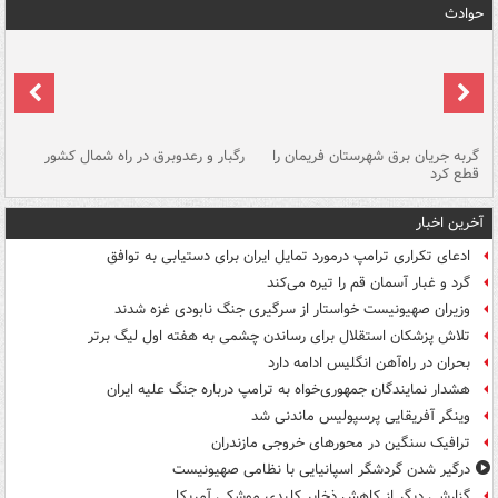
حوادث
گربه جریان برق شهرستان فریمان را
رگبار و رعدوبرق در راه شمال کشور
قطع کرد
گذ
آخرین اخبار
ادعای تکراری ترامپ درمورد تمایل ایران برای دستیابی به توافق
گرد و غبار آسمان قم را تیره می‌کند
وزیران صهیونیست خواستار از سرگیری جنگ نابودی غزه شدند
تلاش پزشکان استقلال برای رساندن چشمی به هفته اول لیگ برتر
بحران در راه‌آهن انگلیس ادامه دارد
هشدار نمایندگان جمهوری‌خواه به ترامپ درباره جنگ علیه ایران
وینگر آفریقایی پرسپولیس ماندنی شد
ترافیک سنگین در محورهای خروجی مازندران
درگیر شدن گردشگر اسپانیایی با نظامی صهیونیست
گزارشی دیگر از کاهش ذخایر کلیدی موشکی آمریکا