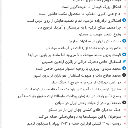
قیمت جهانی نفت امروز ۱۶ مرداد
اشکال بزرگ فوتبال ما نتیجه‌گرایی است
حاج علی اکبری: انقلاب ما محصول مکتب عاشورا است
افشاگری برادرزاده ترامپ: تمام تصمیم‌هایش از روی ترس است
چرا محمد صلاح ترکیه را به عربستان و آمریکا ترجیح داد
وقوع انفجار مهیب در مسکو
دست بالای ایران در مذاکرات جاری!
عکس‌های دیده نشده از رفاقت دو فرمانده‌ موشکی
قیمت بنزین مانند موشک بالا می‌رود اما مانند پر پایین می‌آید!
استقبال خاص دخترک عراقی از زائران اربعین حسینی
محمد مرندی: پیروزی با روحیه استوار مردمی حاصل شده
محمد صلاح مات و مبهوت استقبال هواداران ترابزون اسپور
دو راهی دردناک ترامپ برای خروج از جنگ ایران
سندرز: ترامپ فاسد، آمریکا را وارد یک جنگ فاجعه بار کرده است
پاسخ تأمین‌اجتماعی به زمان پرداخت مابه‌التفاوت حقوق بازنشستگان
صحنه ای نادر از حیات وحش ایران در سبلان
جنگ مدعیان طلای کشتی جهان این بار در مسکو
سوخو۳۵ با این موشک‌ها به ناوهای‌جنگی حمله می‌کند
روسیه: به ۳ کشتی اوکراین حمله و ۲۰۳ پهپاد را سرنگون کردیم