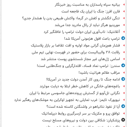
بیانیه سپاه پاسداران به مناسبت روز خبرنگار
فارن افرز: جنگ با ایران یک فاجعه است
تنگی انگشتر و کفش در گرما؛ واکنش طبیعی بدن یا هشدار جدی؟
مورینیو هرگز نباید از رئال مادرید جدا می‌شد
آتلانتیک: تاب‌آوری ایران دولت ترامپ را غافلگیر کرد
ترامپ باعث افول هژمونی آمریکا شد!
فشار هم‌زمان گرانی مواد اولیه و افت تقاضا بر بازار پلاستیک
رقابت ۲۸ والیبالیست برای حضور در فهرست نهایی تیم ملی
اسامی ژل‌های غیر مجاز شستشوی پوست منتشر شد
سندرز: ترامپ نماد فساد، اقتدارگرایی و جنگ‌طلبی است!
مراقب علائم هپاتیت باشید!
ادامه جنگ تا روی کار آمدن دولت جدید در آمریکا!
باغچه‌های خانگی در کاهش خطر ابتلا به دیابت موثرند
نگرانی تل‌آویو از گسترش پرونده‌های جاسوسی مرتبط با ایران
نیویورک تایمز: غرب تمایلی به تجهیز اوکراین به موشک‌های رهگیر ندارد
آیا از نفوذ نتانیاهو در واشنگتن کاسته شده است؟
توافق پرو و مکزیک بر سر ازسرگیری روابط دیپلماتیک
پزشکیان: شکافی بین دولت و نیروهای مسلح نیست