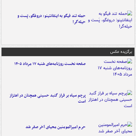
حمله تند فیگو به اینفانتینو: دروغگو، پَست‌ و
حیله‌گر!
برگزیده عکس
صفحه نخست روزنامه‌های شنبه ۱۷ مرداد ۱۴۰۵
پرچم سیاه بر فراز گنبد حسینی همچنان در اهتزاز
است
حرم امیرالمومنین محیای آخر صفر شد