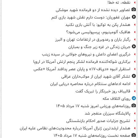
نقطه، ته خط!
تصاویر دیده‌ نشده از دو فرمانده شهید موشکی
مهران غفوریان: دوست دارم نقش شهید بازی کنم
هشدار پکن به توکیو: با آتش بازی نکنید
هافبک آلومینیوم، پرسپولیسی می‌شود؟
رگبار باران و رعدوبرق در ارتفاعات تهران و البرز
جریان زندگی در غزه زیر جنگ و بمباران
درگیری اعضای داعش و نیروهای جولانی در سیده زینب
برکناری شوکه‌کننده فرمانده لشکر پنجم ارتش آمریکا در اروپا
استقرار انبوه «دی‌اف‑۱۷» و پایان عصر پدافند آمریکا +عکس
تشکر آقای شهید ایران از موکب‌داران عراقی
ادامه ادعاهای سنتکام درباره محاصره دریایی ایران
قالیباف روز خبرنگار را تبریک گفت
رویای ائتلاف مکه
روزنامه‌های ورزشی امروز ‌شنبه ۱۷ مرداد ۱۴۰۵
پالایشگاه سیزران منفجر شد
تشریح جزئیات صدور احکام بازنشستگی
هشدار ارشدترین ژنرال آمریکا درباره محدودیت‌های نظامی علیه ایران
صفحه نخست روزنامه‌های شنبه ۱۷ مرداد ۱۴۰۵