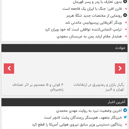
بدون تعارف با پدر و پسر قهرمان
فارن افرز: جنگ با ایران یک فاجعه است
رونمایی از مختصات جدید تنگۀ هرمز
وینگر آفریقایی پرسپولیس ماندنی شد
ترامپ التماس‌کننده توافقی است که خود ویران کرد
هشدار مقام ارشد یمن به عربستان سعودی
حوادث
رگبار باران و رعدوبرق در ارتفاعات
۶ فوتی و ۵ مصدوم بر اثر تصادف
گر
تهران و البرز
زنجیره‌ای
قط
آخرین اخبار
آخرین وضعیت نبرد به روایت مهدی محمدی
خبرنگار متعهد، هم‌سنگر رزمندگان پشت لانچر است
پنتاگون دسترسی وزیر سابق نیروی هوایی آمریکا را قطع کرد