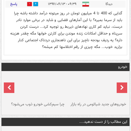
پاسخ
دیدگا
۰۹:۳۹ - ۱۳۹۶/۰۴/۱۳
0
1
گدایی که 400 تا 4 میلیون تومان در روز میتونه درآمد داشته باشه چرا
باید از سرما بمیره؟ با این آمارهای فضایی و شاید در برخی موارد نادر
درست، نباید کم کاری نهادهای ذیربط رو توجیه کرد... درست کردن
سرپناه و حداقل امکانات زنده موندن برای کارتن خوابها مگه چقدر هزینه
داره؟ یه ردیف بودجه ناچیز برای این ناهنجاری دردناک اجتماعی کنار
بزارید خوب... مگه چیزی از رقم اختلاسها کم میشه؟
خودرو
خودروهای جدید شیائومی در راه بازار
چرا سیم‌کشی خودرو ذوب می‌شود؟
شو
این مطالب را از دست ندهید....