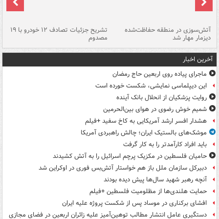
تصادف مرگبار در محور اهواز–شوش ۲
آتش‌سوزی در منطقه حفاظت‌شده
تشریح جزئیات تصادف ۱۲ خودرو با ۱۹
پا
دیزمار مهار شد
مصدوم
آخرین اخبار
ماجرای پیاده روی اربعین حاج رمضان
این دیپلماسی نمایشی، شکست خورده است
روایت پزشکیان از انحلال بانک آینده
شمیم خوش رضوی در هوای بین‌الحرمین
هشدار افسر ارشد آمریکایی به کاخ سفید +فیلم
موشک‌های بالستیک ایران؛ چالش راهبردی آمریکا
باید افراد کارآمدتر را به کار گرفت
حامیان فلسطین در مکزیک پرچم اسرائیل را به آتش کشیدند
دبیرکل سازمان ملل باز هم خواستار آتش‌بس فوری در اوکراین شد
آنچه رهبر شهید سال‌ها پیش دیده بودند
حمایت هلندی‌ها از مظلومیت فلسطین +فیلم
افشای برکناری در موساد پس از شکست پروژه علیه ایران
دستگیری عامل انتشار مطالب توهین‌آمیز علیه زائران اربعین در فضای مجازی