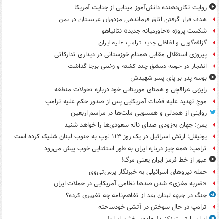
روایت تکان‌دهنده دانش‌آموز مینابی از جنایت آمریکا
هدف قرار گرفتن اتاق‌ فرماندهی مزدوران عربستان در یمن
شکست پروژه «خاورمیانه جدید» نتانیاهو
گزافه‌گویی و لفاظی جدید ترامپ علیه ایران
پیروزی استقلال مقابل همنام خوزستانی در دیداری تدارکاتی
انفجار در حومه دمشق چند کشته و زخمی برجا گذاشت
بوسه‌ پدر بر پای پسر شهیدش
رایزنی عراقچی و همتای موریتانی خود درباره تحولات منطقه
موج تهدید علیه قضات آمریکایی پس از صدور حکم علیه ترامپ
روایتی از همدلی و همسویی ملت‌ها در مراسم اربعین
یمن: جهان به‌زودی صدای ناله سعودی‌ها را خواهد شنید
یونیفل: ارتش اسرائیل در یک روز ۱۱۳ توپ به جنوب لبنان شلیک کرده است
ترامپ: همه چیز درباره ایران به طور استثنایی خوب پیش می‌رود
عبور از خط قرمز ایران یعنی مرگ!
حمله نیروهای اسرائیلی به خبرنگار پرس‌تی‌وی
«ضربه مغزی» شدن صدها نظامی آمریکایی در حملات ایران
جنگ در جبهه لبنان بعد از تفاهم‌نامه چه تغییری کرده؟
ترامپ در حال سوختن در آتشی خودساخته
ایران را تست نکنید! جاده‌ی خشم ایران!