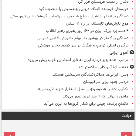
دشان از دست عربستان فرار کرد
عربستان فرمانده ائتلاف دریایی چندملیتی را منصوب کرد
دستگیری ۸ نفر از اشرار مسلح شاخص و مرتبطین گروهک های تروریستی
موج بارش‌های تابستانه در راه ۱۱ استان
۶ دستاورد بزرگ ایران در ۱۶۰ روز رهبری رهبر انقلاب
دستگیری ۶ نفر در بهشهر به اتهام تشویش اذهان عمومی
درگیری لفظی ترامپ و هگزث بر سر کمبود ذخایر موشکی
آهوی ایرانی
ترامپ: همه چیز درباره ایران به طور استثنایی خوب پیش می‌رود
۸۰۰ سازۀ آمریکایی خاکستر شد
ونس: ایرانی‌ها مذاکره‌کنندگان سرسختی هستند
دردسر جدید برای سرخپوشان
تکذیب ادعای «نحوه ردزنی محل استقرار شهید لاریجانی»
ماهواره ایرانی که از سد ابرها عبور می‌کند
«کمانِ پرنده» چینی برای شکار کروزها به ایران می‌آید
حوادث