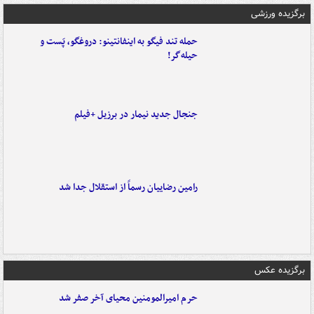
برگزیده ورزشی
حمله تند فیگو به اینفانتینو: دروغگو، پَست‌ و
حیله‌گر!
جنجال جدید نیمار در برزیل +فیلم
رامین رضاییان رسماً از استقلال جدا شد
برگزیده عکس
حرم امیرالمومنین محیای آخر صفر شد