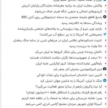
واکنش سفارت ایران به بیانیه مغرضانه نمایندگان پارلمان اتریش
کریدورهای شمالی و جنوبی تنگه هرمز حذف می‌شوند
پاسخ قاطع ملیحه محمدی به نسخه تسلیم‌طلبی روی آنتن BBC
پرشدگی سدها به ۵۸درصد رسید
بازدید وزیر نیرو از روند برق‌رسانی به واحدهای صنعتی بازسازی‌شده
زنجیرهایی که آمریکا را به زیر سطح آب می‌کشند!
تثبیت دستاوردهای نظامی ایران در مرزهای غربی در سایه جنگ رمضان
دانا وایت به بن‌بست رسید
«کمانِ پرنده» چینی برای شکار کروزها به ایران می‌آید
۷۰ درصد از صهیونیست‌ها نگران سلامت انتخابات هستند
یاوه‌گویی تولیدکننده موشک کروز اوکراینی علیه ایران
حرم امیرالمومنین محیای آخر صفر شد
آخرین نبرد «داستان اسباب‌بازی» برای نجات کودکی
جنگ با ایران، آمریکا را به دشمن جهان تبدیل کرد
آیا تینا پاکروان بازهم از ساترا مجوز فعالیت می‌گیرد؟
رقم فسخ قرارداد رضاییان با استقلال فقط ۱۰۰میلیون تومان!
یمن: نقشه عربستان برای حمله به صنعاء را در نطفه خفه کردیم
آمریکا اوایل شهریور میزبان مجمع آژانس انرژی اتمی می‌شود