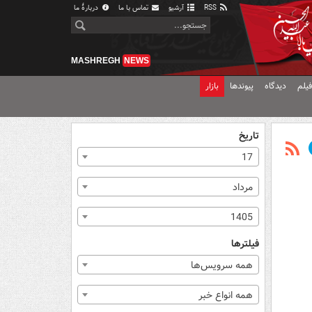
RSS
آرشیو
تماس با ما
دربارهٔ ما
MASHREGH
NEWS
یلم
دیدگاه
پیوندها
بازار
تاریخ
17
مرداد
1405
فیلترها
همه سرویس‌ها
همه انواع خبر