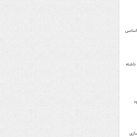
یازهای اساسی
داشته
: حدود
ازی