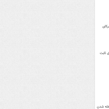
۲ تومان با توافق شرکای
ق ثابت
غله شدن