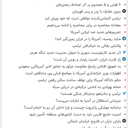
۶ فوتی و ۵ مصدوم بر اثر تصادف زنجیره‌ای
بدون تعارف با پدر و پسر قهرمان
ترامپ التماس‌کننده توافقی است که خود ویران کرد
معادله محاصره در برابر محاصره را ادامه می‌دهیم
تحریم‌های جدید ضد ایرانی آمریکا
شاید روسیه، آمریکا را در ایران زمین‌گیر کند!
واکنش بقائی به خیالبافی ترامپ
اثر جدید کارتونیست سوری با عنوان مدیریت جدید تنگه هرمز
راز قدرت ایران، امنیت پایدار و بومی آن است!
به تعویق افتادن پاسخ مقاومت عراق به تجاوز اخیر آمریکایی سعودی
اظهارات وزیر خزانه‌داری آمریکا با مواضع قبلی وی متناقض است
حکم دادگاه آمریکا برای توقف ساخت سالن رقص ترامپ
حمله پهپادی به کشتی ترکیه‌ای در دریای سیاه
ترامپ و نتانیاهو جنایتکار جنگی هستند!
میزبانی استقلال در آسیا به امارات می‌رسد؟
سامانه موشکی پاتریوت چیست و چرا ذخایر آن رو به اتمام است؟
امنیت خلیج فارس باید به دست کشورهای منطقه تأمین شود
بارش باران در فاروج خراسان شمالی