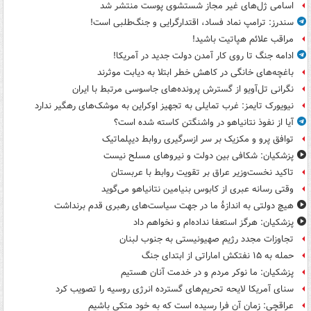
اسامی ژل‌های غیر مجاز شستشوی پوست منتشر شد
سندرز: ترامپ نماد فساد، اقتدارگرایی و جنگ‌طلبی است!
مراقب علائم هپاتیت باشید!
ادامه جنگ تا روی کار آمدن دولت جدید در آمریکا!
باغچه‌های خانگی در کاهش خطر ابتلا به دیابت موثرند
نگرانی تل‌آویو از گسترش پرونده‌های جاسوسی مرتبط با ایران
نیویورک تایمز: غرب تمایلی به تجهیز اوکراین به موشک‌های رهگیر ندارد
آیا از نفوذ نتانیاهو در واشنگتن کاسته شده است؟
توافق پرو و مکزیک بر سر ازسرگیری روابط دیپلماتیک
پزشکیان: شکافی بین دولت و نیروهای مسلح نیست
تاکید نخست‌وزیر عراق بر تقویت روابط با عربستان
وقتی رسانه عبری از کابوس بنیامین نتانیاهو می‌گوید
هیچ دولتی به اندازۀ ما در جهت سیاست‌های رهبری قدم برنداشت
پزشکیان: هرگز استعفا نداده‌ام و نخواهم داد
تجاوزات مجدد رژیم صهیونیستی به جنوب لبنان
حمله به ۱۵ نفتکش‌ اماراتی از ابتدای جنگ
پزشکیان: ما نوکر مردم و در خدمت آنان هستیم
سنای آمریکا لایحه تحریم‌های گسترده انرژی روسیه را تصویب کرد
عراقچی: زمان آن فرا رسیده است که به خود متکی باشیم