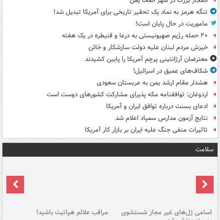
انفجار بزرگ در شهر المخا یمن
تنگه هرمز به نماد یک تحقیر تاریخی برای آمریکا تبدیل شد!
ماموریت در حال پایان است!
۲۰ حمله رژیم صهیونیستی به درعا و قنیطره در یک هفته
خیزش مردم لبنان علیه دولت سازشکار و خائن
معترضان آرژانتینی پرچم آمریکا را پایین کشیدند
شکاف‌های عمیق در اسرائیل!
هشدار مقام ارشد یمن به عربستان سعودی
اردوغان: توافقنامه مکه پذیرای مشارکت کشورهای دوست است
ادعای بسنت درباره توافق ایران و آمریکا
نتایج آزمون مدارس سمپاد اعلام شد
تاثیرات منفی جنگ علیه ایران بر بازار کار آمریکا
سلامت
اسامی ژل‌های غیر مجاز شستشوی
مراقب علائم هپاتیت باشید!
با