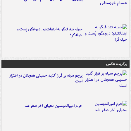
حمله تند فیگو به اینفانتینو: دروغگو، پَست‌ و
حیله‌گر!
برگزیده عکس
پرچم سیاه بر فراز گنبد حسینی همچنان در اهتزاز
است
حرم امیرالمومنین محیای آخر صفر شد