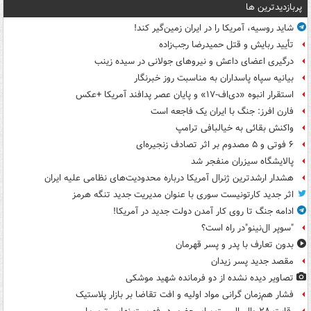
پربازدیدترین ها
شاید روسیه، آمریکا را در ایران زمین‌گیر کند!
تأیید ربایش و قتل حمیدرضا رجب‌زاده
درگیری اعضای داعش و نیروهای جولانی در سیده زینب
بیانیه سپاه پاسداران به مناسبت روز خبرنگار
استقرار انبوه «دی‌اف‑۱۷» و پایان عصر پدافند آمریکا +عکس
فارن افرز: جنگ با ایران یک فاجعه است
واکنش بقائی به خیالبافی ترامپ
۶ فوتی و ۵ مصدوم بر اثر تصادف زنجیره‌ای
پالایشگاه سیزران منفجر شد
هشدار ارشدترین ژنرال آمریکا درباره محدودیت‌های نظامی علیه ایران
اثر جدید کارتونیست سوری با عنوان مدیریت جدید تنگه هرمز
ادامه جنگ تا روی کار آمدن دولت جدید در آمریکا!
"سوپر ال‌نینو"در راه است؟
بدون تعارف با پدر و پسر قهرمان
مقصد جدید پسر زیدان
تصاویر دیده‌ نشده از دو فرمانده شهید موشکی
فشار هم‌زمان گرانی مواد اولیه و افت تقاضا بر بازار پلاستیک