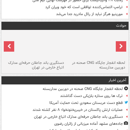
رقابت ۲۸ والیبالیست برای حضور در فهرست نهایی تیم ملی
ترامپ التماس‌کننده توافقی است که خود ویران کرد
مورینیو هرگز نباید از رئال مادرید جدا می‌شد
حوادث
نی
لحظه انفجار جایگاه CNG صحنه در
دستگیری باند جاعلان حرفه‌ای مدارک
حم
دوربین مداربسته
اتباع خارجی در تهران
خو
آخرین اخبار
لحظه انفجار جایگاه CNG صحنه در دوربین مداربسته
ترک ها روی ستاره بلژیکی دست گذاشتند
قطع دست عربستان سعودیِ تحت حمایت آمریکا
عملیات ارتش پاکستان در خیبرپختونخوا؛ ۸ نفر کشته شدند
دستگیری باند جاعلان حرفه‌ای مدارک اتباع خارجی در تهران
جاده‌های مشهد آماده میزبانی از زائران رضوی