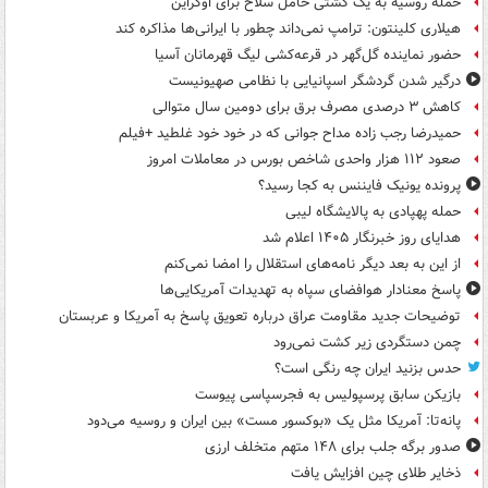
حمله روسیه به یک کشتی حامل سلاح برای اوکراین
هیلاری کلینتون: ترامپ نمی‌داند چطور با ایرانی‌ها مذاکره کند
حضور نماینده گل‌گهر در قرعه‌کشی لیگ قهرمانان آسیا
درگیر شدن گردشگر اسپانیایی با نظامی صهیونیست
کاهش ۳ درصدی مصرف برق برای دومین سال متوالی
حمیدرضا رجب زاده مداح جوانی که در خود خود غلطید +فیلم
صعود ۱۱۲ هزار واحدی شاخص بورس در معاملات امروز
پرونده یونیک فایننس به کجا رسید؟
حمله پهپادی به پالایشگاه لیبی
هدایای روز خبرنگار ۱۴۰۵ اعلام شد
از این به بعد دیگر نامه‌های استقلال را امضا نمی‌کنم
پاسخ معنادار هوافضای سپاه به تهدیدات آمریکایی‌ها
توضیحات جدید مقاومت عراق درباره تعویق پاسخ به آمریکا و عربستان
چمن دستگردی زیر کشت نمی‌رود
حدس بزنید ایران چه رنگی است؟
بازیکن سابق پرسپولیس به فجرسپاسی پیوست
پانه‌تا: آمریکا مثل یک «بوکسور مست» بین ایران و روسیه می‌دود
صدور برگه جلب برای ۱۴۸ متهم متخلف ارزی
ذخایر طلای چین افزایش یافت