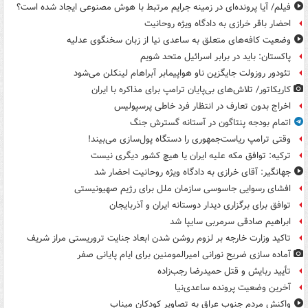
فیلم/ آیا پرونده‌ای در زمینه جرایم مرتبط با هوش مصنوعی ایجاد شده است؟
احضار باقر خرازی به دادگاه ویژه روحانیت
وضعیت کافه‌های متعلق به ساعدی نیا از زبان سخنگوی عدلیه
پاکستان: باید در برابر اسرائیل متحد شویم
تئودور روزولت جایگزین ناو هواپیمابر آبراهام لینکلن می‌شود
کاریکاتور/ تلاش‌های بی‌پایان ترامپ برای مذاکره با ایران
اخراج بدون تعارف در انتظار فرد خاطی پرسپولیس
اتمام بودجه پنتاگون در آستانه گسترش جنگ
وقتی ترامپ ریاست‌جمهوری را دستگاه پول‌سازی می‌بیند!
ترکیه: توافق مکه علیه ایران یا هیچ کشور دیگری نیست
جهانگیر: آقای خرازی به دادگاه ویژه روحانیت احضار شد
افشای رسوایی جاسوسی سازمان ملل برای رژیم صهیونیستی
توافق برای برگزاری دیدار دوستانه ایران و آذربایجان
ابراهیم صادقی سرمربی سایپا شد
تاکید وزارت خارجه بر لزوم روشن شدن ابعاد جنایت تروریستی مراز شریف
آماده سازی ضریح نورانی امیرالمومنین برای ایام پایانی صفر
تأیید ربایش و قتل حمیدرضا رجب‌زاده
آخرین وضعیت پرونده ساعدی‌نیا
واکنش مردم جنوب عراق به تصاویر کودکان میناب