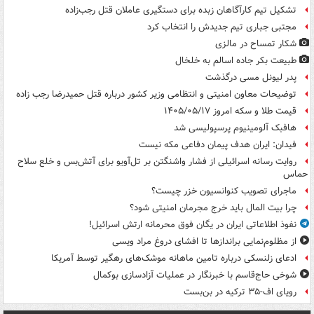
تشکیل تیم کارآگاهان زبده برای دستگیری عاملان قتل رجب‌زاده
مجتبی جباری تیم جدیدش را انتخاب کرد
شکار تمساح در مالزی
طبیعت بکر جاده اسالم به خلخال
پدر لیونل مسی درگذشت
توضیحات معاون امنیتی و انتظامی وزیر کشور درباره قتل حمیدرضا رجب زاده
قیمت طلا و سکه امروز ۱۴۰۵/۰۵/۱۷
هافبک آلومینیوم پرسپولیسی شد
فیدان: ایران هدف پیمان دفاعی مکه نیست
روایت رسانه اسرائیلی از فشار واشنگتن بر تل‌آویو برای آتش‌بس و خلع سلاح
حماس
ماجرای تصویب کنوانسیون خزر چیست؟
چرا بیت المال باید خرج مجرمان امنیتی شود؟
نفوذ اطلاعاتی ایران در یگان فوق محرمانه ارتش اسرائیل!
از مظلوم‌نمایی براندازها تا افشای دروغ مراد ویسی
ادعای زلنسکی درباره تامین ماهانه موشک‌های رهگیر توسط آمریکا
شوخی حاج‌قاسم با خبرنگار در عملیات آزادسازی بوکمال
رویای اف-۳۵ ترکیه در بن‌بست