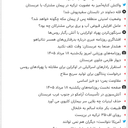
واکنش کنایه‌آمیز به عضویت ترکیه در پیمان مشترک با عربستان
قله دماوند در تابستان سفیدپوش شد!
وضعیت امنیتی منطقه پس از پیمان مکه چگونه خواهد شد؟
عامل افزایش قبوض آب و برق برخی مشترکان چه بود؟
سرنگون‌کردن پهپاد اوکراینی با آتش رگبار روس‌ها
افشاگری روزنامه عبری درباره بدرفتاری‌های همسر نتانیاهو
هشدار صنعا به عربستان: وقت تلف نکنید
روزنامه‌های ورزشی امروز یک‌شنبه ۱۸ مرداد ۱۴۰۵
دیوار طارمی جلوی عربستان
استقرار رادارهای اسرائیلی در اوکراین برای مقابله با پهپادهای روسی
درخواست پنتاگون برای تولید سریع سلاح
مقاومت یمن؛ دو خیز اساسی
صفحه نخست روزنامه‌های یکشنبه ۱۸ مرداد ۱۴۰۵
آتش‌سوزی در تأسیسات آرامکو در جنوب غرب عربستان
حذف لبنیات چه بلایی سر بیماران کلیوی می آورد
طبیعت بکر جاده اسالم به خلخال
رویای اف-۳۵ ترکیه در بن‌بست
آمریکا نتوانست؛ دیگران هم نمی توانند