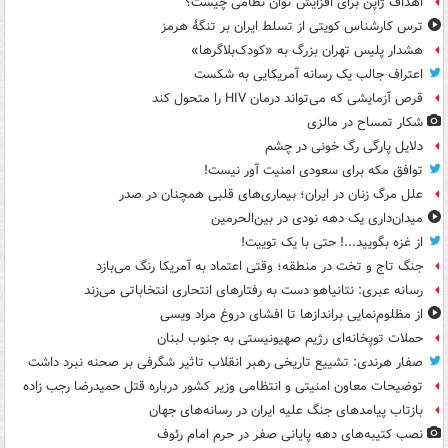
اهداف ژاپن برای افزایش توان نظامی چیست؟
ترس کارشناس کویتی از تسلط ایران بر تنگۀ هرمز
هشدار پلیس تهران بزرگ به «کودک‌بلاگرها»
اعتراف جالب یک رسانه آمریکایی به شکست
قرص آزمایشی که می‌تواند درمان HIV را متحول کند
شکار تمساح در مالزی
دلایل پارگی رگ خونی در چشم
توافق مکه برای سعودی امنیت آور نیست!
علل مرگ زنان در ایران؛ بیماری‌های قلبی همچنان در صدر
میدان‌داری یک دهه نودی در بین‌الحرمین
از غزه بگویید...! حتی با یک توییت!
جنگ تاج و تخت در منطقه؛ وقتی اعتماد به آمریکا رنگ می‌بازد
رسانه عبری: نتانیاهو دست به رفتارهای انتحاری انتخاباتی می‌زند
از مظلوم‌نمایی براندازها تا افشای دروغ مراد ویسی
حملات توپخانه‌ای رژیم صهیونیستی به جنوب لبنان
صفار هرندی: تشییع تاریخی رهبر انقلاب تاثیر شگرفی بر صحنه نبرد داشت
توضیحات معاون امنیتی و انتظامی وزیر کشور درباره قتل حمیدرضا رجب زاده
بازتاب پیامدهای جنگ علیه ایران در رسانه‌های جهان
نصب کتیبه‌های دهه پایانی صفر در حرم امام رئوف