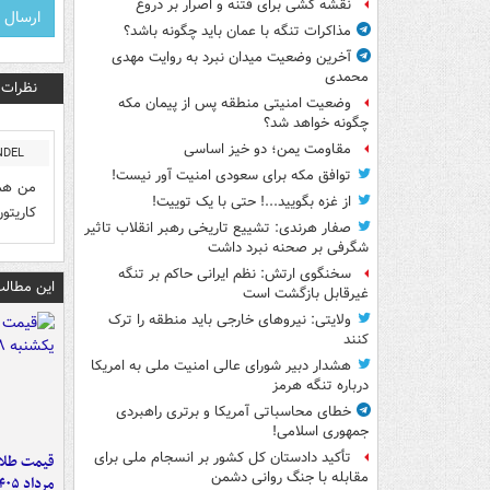
نقشه کشی برای فتنه و اصرار بر دروغ
مذاکرات تنگه با عمان باید چگونه باشد؟
آخرین وضعیت میدان نبرد به روایت مهدی
محمدی
نظرات
وضعیت امنیتی منطقه پس از پیمان مکه
چگونه خواهد شد؟
مقاومت یمن؛ دو خیز اساسی
NDEL
توافق مکه برای سعودی امنیت آور نیست!
من همی
از غزه بگویید...! حتی با یک توییت!
کاریتو
صفار هرندی: تشییع تاریخی رهبر انقلاب تاثیر
شگرفی بر صحنه نبرد داشت
سخنگوی ارتش: نظم ایرانی حاکم بر تنگه
این مطالب
غیرقابل بازگشت است
ولایتی: نیروهای خارجی باید منطقه را ترک
کنند
هشدار دبیر شورای عالی امنیت ملی به امریکا
درباره تنگه هرمز
خطای محاسباتی آمریکا و برتری راهبردی
جمهوری اسلامی!
تأکید دادستان کل کشور بر انسجام ملی برای
مقابله با جنگ روانی دشمن
مرداد ۱۴۰۵