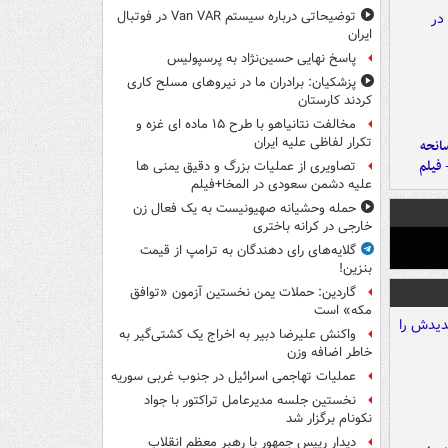
توضیحاتی درباره سیستم Van VAR در فوتبال
ایران
پاسخ نهایی حسین‌نژاد به پرسپولیس
پزشکیان: برادران ما در نیروهای مسلح کاری
کردند کارستان
مخالفت نتانیاهو با طرح ۱۵ ماده ای غزه و
تکرار لفاظی علیه ایران
انحه
 فیلم
تصاویری از عملیات بزرگ و دقیق یمنی ها
علیه دشمن سعودی در المخا+فیلم
حمله وحشیانه صهیونیست به یک فعال زن
خارجی در کرانه باختری
گلایه‌های رای دهندگان به ترامپ از قیمت
بنزین!
گاردین: حملات یمن نخستین آزمون «توافق
مکه» است
واکنش علیرضا دبیر به اخراج یک کشتی‌گیر به
خاطر اضافه وزن
عملیات تهاجمی اسرائیل در جنوب غربی سوریه
نخستین جلسه مدیرعامل تراکتور با جواد
نکونام برگزار شد
دیدار رییس جمهور با رهبر معظم انقلاب