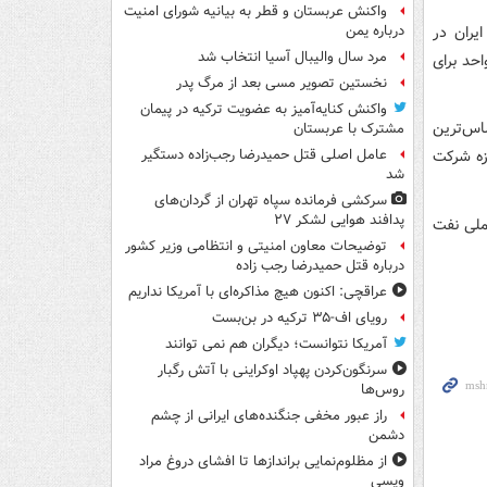
واکنش عربستان و قطر به بیانیه شورای امنیت
یران در
درباره یمن
مرد سال والیبال آسیا انتخاب شد
احد برای
نخستین تصویر مسی بعد از مرگ پدر
واکنش کنایه‌آمیز به عضویت ترکیه در پیمان
اس‌ترین
مشترک با عربستان
زه شرکت
عامل اصلی قتل حمیدرضا رجب‌زاده دستگیر
شد
سرکشی فرمانده سپاه تهران از گردان‌های
پدافند هوایی لشکر ۲۷
ملی نفت
توضیحات معاون امنیتی و انتظامی وزیر کشور
درباره قتل حمیدرضا رجب زاده
عراقچی: اکنون هیچ مذاکره‌ای با آمریکا نداریم
رویای اف-۳۵ ترکیه در بن‌بست
آمریکا نتوانست؛ دیگران هم نمی توانند
سرنگون‌کردن پهپاد اوکراینی با آتش رگبار
روس‌ها
راز عبور مخفی جنگنده‌های ایرانی از چشم
دشمن
از مظلوم‌نمایی براندازها تا افشای دروغ مراد
ویسی