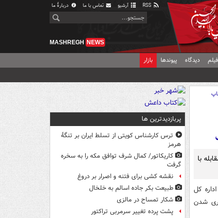
RSS
آرشیو
تماس با ما
دربارهٔ ما
MASHREGH
NEWS
یلم
دیدگاه
پیوندها
بازار
اپ
پربازدیدترین ها
ترس کارشناس کویتی از تسلط ایران بر تنگۀ
هرمز
کاریکاتور/ کمال شرف توافق مکه را به سخره
ابله با
گرفت
نقشه کشی برای فتنه و اصرار بر دروغ
طبیعت بکر جاده اسالم به خلخال
داره کل
شکار تمساح در مالزی
اری شدن
پشت پرده تغییر سرمربی تراکتور