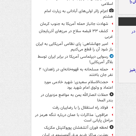
 را
اسلامی
اعزام زائر اولی‌های آبادانی به زیارت امام
هشتم
شهادت جانباز حمله آمریکا به جنوب کرمان
کشف ۳۳ قبضه سلاح در مرزهای آذربایجان
غربی
امیر جهانشاهی: پای نظامی آمریکایی به ایران
باز شود آن را قطع می‌کنیم
رسوایی دیپلماسی آمریکا در برابر ایران توسط
بلاگر آمریکایی!
شیز
حمله مسلحانه به قهوه‌خانه‌ای در زاهدان؛ ۲
نفر جان باختند
حجت‌الاسلام سعیدی: شهید خادمی مورد
اعتماد و وثوق امام شهید بود
حملات انصارالله یمن به مواضع مزدوران در
بندر المخا
فولاد راه استقلال را با رضاییان رفت
عراقچی: مذاکرات با عمان درباره تنگه هرمز در
مراحل پایانی است
لحظه فوران آتشفشان پوپوکتپتل مکزیک
بهترین مراکز خرید ورق آلومینیوم در ایران