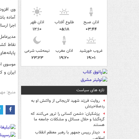
وی افزود
آماده باش
اذان صبح
طلوع آفتاب
اذان ظهر
اجرا ارس
۱۲:۱۰
۰۵:۱۸
۰۳:۴۴
مدیرعامل
نقاط کشو
غروب خورشید
اذان مغرب
نیمه‌شب شرعی
پایانه‌ها
۲۳:۲۳
۱۹:۲۰
۱۹:۰۱
موسوی اد
ایران و ک
تازه های سیاست
منبع: مهر
روایت فرزند شهید لاریجانی از واکنش او به
ردصلاحیتش
پزشکیان: دشمن کسانی را ترور می‌کنند که
گره‌گشا و حلال مسائل و مشکلات جامعه ما
هستند
دیدار رییس جمهور با رهبر معظم انقلاب
اسلامی