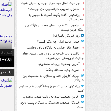
چرا بیت المال باید خرج مجرمان امنیتی شود؟
ماجرای تصویب کنوانسیون خزر چیست؟
پزشکیان: گفت‌وگوها آمریکا را مجبور به
همراهی کرد
عراقچی: تفاهم با عمان به‌معنی بازگشایی
تنگه هرمز نیست
حمله مسلحا
روز خبرنگار نامبارک!
زاهدان؛ ۲ نفر جان باختند
حدس بزنید ایران چه رنگی است؟
احضار باقر خرازی به دادگاه ویژه روحانیت
فیلم برگزی
تاکید وزارت خارجه بر لزوم روشن شدن ابعاد
روایت پ
جنایت تروریستی مزار شریف
آخرین وضعیت پرونده ساعدی‌نیا
صورت جدید مسئله جنگ؟!
برگزیده و
تبریک کاربران فضای مجازی به مناسبت روز
خبرنگار
پزشکیان: جنایات امروز واشنگتن را هم محکوم
کنید
آخرین وضعیت نبرد به روایت مهدی محمدی
خبرنگار متعهد، هم‌سنگر رزمندگان پشت لانچر
است