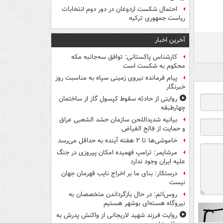
احتمال شکست اردوغان در دور دوم انتخابات
ریاست جمهوری ترکیه
آخرین اخبار
کارشناس پاکستانی: توافق سه‌جانبه مکه
محکوم به شکست است
پیام فرمانده نیروی زمینی سپاه به مناسبت روز
خبرنگار
روایتی از حادثه سقوط کپسول گاز از ساختمان
چهارطبقه
بیانیه شدیداللحن سازمان حشد الشعبی عراق
و حمایت از فالح الفیاض
خاموشی‌ها تا ۲ هفته آینده به حداقل می‌رسد
مرشایمر: ترامپ فهمیده امکان پیروزی در جنگ
علیه ایران وجود ندارد
درستکار: بنای ما بر اخراج نایب قهرمان جهان
نیست
روس‌اتم: در حال بازگرداندن متخصصان به
نیروگاه هسته‌ای بوشهر هستیم
روایت فرزند شهید لاریجانی از واکنش پدرش به