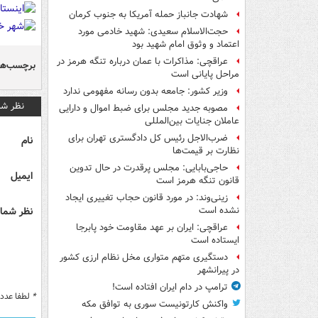
شهادت جانباز حمله آمریکا به جنوب کرمان
حجت‌الاسلام سعیدی: شهید خادمی مورد
اعتماد و وثوق امام شهید بود
عراقچی: مذاکرات با عمان درباره تنگه هرمز در
برچسب‌ها
مراحل پایانی است
وزیر کشور: جامعه بدون رسانه مفهومی ندارد
نظر شم
مصوبه جدید مجلس برای ضبط اموال و دارایی
عاملان جنایات بین‌المللی
ضرب‌الاجل رئیس کل دادگستری تهران برای
نام
نظارت بر قیمت‌ها
حاجی‌بابایی: مجلس پرقدرت در حال تدوین
ایمیل
قانون تنگه هرمز است
زینی‌وند: در مورد قانون حجاب تغییری ایجاد
نظر شما 
نشده است
عراقچی: ایران بر عهد مقاومت خود پابرجا
ایستاده است
دستگیری متهم متواری مخل نظام ارزی کشور
در پیرانشهر
ترامپ در دام ایران افتاده است!
*
لطفا عدد م
واکنش کارتونیست سوری به توافق مکه