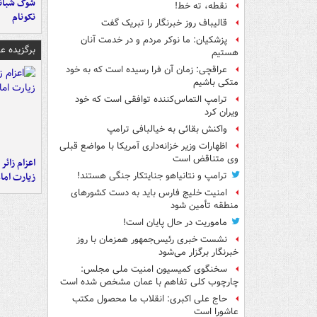
شوک شبانه 
نقطه، ته خط!
نکونام
قالیباف روز خبرنگار را تبریک گفت
پزشکیان: ما نوکر مردم و در خدمت آنان
برگزیده 
هستیم
عراقچی: زمان آن فرا رسیده است که به خود
متکی باشیم
ترامپ التماس‌کننده توافقی است که خود
ویران کرد
واکنش بقائی به خیالبافی ترامپ
اظهارات وزیر خزانه‌داری آمریکا با مواضع قبلی
وی متناقض است
اعزام زائر 
زیارت اما
ترامپ و نتانیاهو جنایتکار جنگی هستند!
امنیت خلیج فارس باید به دست کشورهای
منطقه تأمین شود
ماموریت در حال پایان است!
نشست خبری رئیس‌جمهور همزمان با روز
خبرنگار برگزار می‌شود
سخنگوی کمیسیون امنیت ملی مجلس:
چارچوب کلی تفاهم با عمان مشخص شده است
حاج علی اکبری: انقلاب ما محصول مکتب
عاشورا است