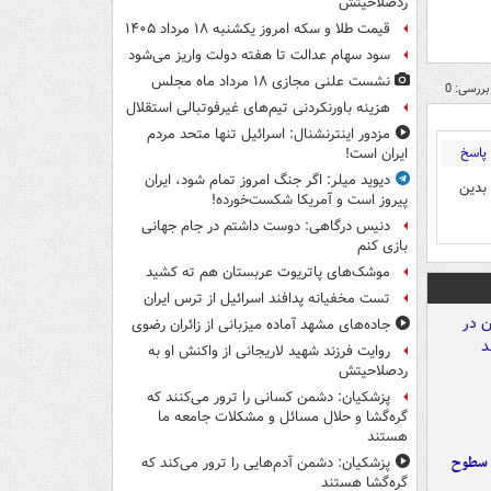
ردصلاحیتش
قیمت طلا و سکه امروز یکشنبه ۱۸ مرداد ۱۴۰۵
سود سهام عدالت تا هفته دولت واریز می‌شود
نشست علنی مجازی ۱۸ مرداد ماه مجلس
بررسی: 0
هزینه باورنکردنی تیم‌های غیرفوتبالی استقلال
مزدور اینترنشنال: اسرائیل تنها متحد مردم
پاسخ
ایران است!
دیوید میلر: اگر جنگ امروز تمام شود، ایران
بدین
پیروز است و آمریکا شکست‌خورده!
دنیس درگاهی: دوست داشتم در جام جهانی
بازی کنم
موشک‌های پاتریوت عربستان هم ته‌ کشید
تست مخفیانه پدافند اسرائیل از ترس ایران
جاده‌های مشهد آماده میزبانی از زائران رضوی
روایت فرزند شهید لاریجانی از واکنش او به
ردصلاحیتش
پزشکیان: دشمن کسانی را ترور می‌کنند که
گره‌گشا و حلال مسائل و مشکلات جامعه ما
هستند
 سطوح
پزشکیان: دشمن آدم‌هایی را ترور می‌کند که
گره‌گشا هستند