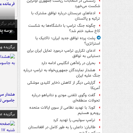
زلنسکی در انتخابات ریاست جمهوری اوکراین
فرمانده‌ 
شکست می‌خورد
ادعاهای عربستان درباره توافق مشترک با
ترکیه و پاکستان
فیلم برگزی
چگونه جنگ ترامپ با دانشگاه‌ها به شکست
بوسه‌ پ
کاخ سفید ختم شد؟
پشت پرده توافق جدید ایران؛ تاکتیک یا
استراتژی؟
برگزیده و
ادعای تکراری ترامپ درمورد تمایل ایران برای
دستیابی به توافق
بحران در راه‌آهن انگلیس ادامه دارد
هشدار نمایندگان جمهوری‌خواه به ترامپ درباره
جنگ علیه ایران
گزارشی دیگر از کاهش ذخایر کلیدی موشکی
آمریکا
هشدار سرم
گفت وگوی تلفنی مودی و نتانیاهو درباره
جاسوس تی
تحولات منطقه‌ای
کوبا: با تهدید نظامی از سوی ایالات متحده
روبه‌رو هستیم
برگزیده 
ترامپ سوئیس را تهدید کرد
طالبان: داعش را به طور کامل در افغانستان
سرکوب کردیم