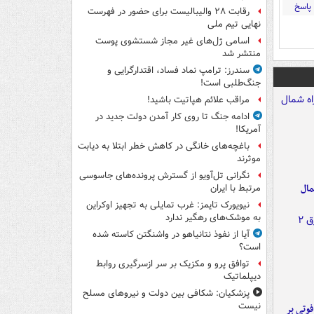
پاسخ
رقابت ۲۸ والیبالیست برای حضور در فهرست
نهایی تیم ملی
اسامی ژل‌های غیر مجاز شستشوی پوست
منتشر شد
سندرز: ترامپ نماد فساد، اقتدارگرایی و
جنگ‌طلبی است!
مراقب علائم هپاتیت باشید!
ادامه جنگ تا روی کار آمدن دولت جدید در
آمریکا!
باغچه‌های خانگی در کاهش خطر ابتلا به دیابت
موثرند
نگرانی تل‌آویو از گسترش پرونده‌های جاسوسی
مال
مرتبط با ایران
نیویورک تایمز: غرب تمایلی به تجهیز اوکراین
به موشک‌های رهگیر ندارد
آیا از نفوذ نتانیاهو در واشنگتن کاسته شده
است؟
توافق پرو و مکزیک بر سر ازسرگیری روابط
دیپلماتیک
پزشکیان: شکافی بین دولت و نیروهای مسلح
نیست
ورد پراید با تیر برق ۲ فوتی بر