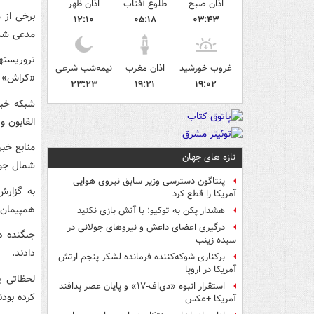
اذان صبح
طلوع آفتاب
اذان ظهر
برخی از 
۱۲:۱۰
۰۵:۱۸
۰۳:۴۳
مدعی شدن
تروریسته
غروب خورشید
اذان مغرب
نیمه‌شب شرعی
«کراش» و
۲۳:۲۳
۱۹:۲۱
۱۹:۰۲
شبکه خبر
القابون و
منابع خب
تازه های جهان
شمال جوبر
پنتاگون دسترسی وزیر سابق نیروی هوایی
به گزارش
آمریکا را قطع کرد
همپیمان 
هشدار پکن به توکیو: با آتش بازی نکنید
درگیری اعضای داعش و نیروهای جولانی در
جنگنده ه
سیده زینب
دادند.
برکناری شوکه‌کننده فرمانده لشکر پنجم ارتش
آمریکا در اروپا
لحظاتی پ
استقرار انبوه «دی‌اف‑۱۷» و پایان عصر پدافند
کرده بودن
آمریکا +عکس