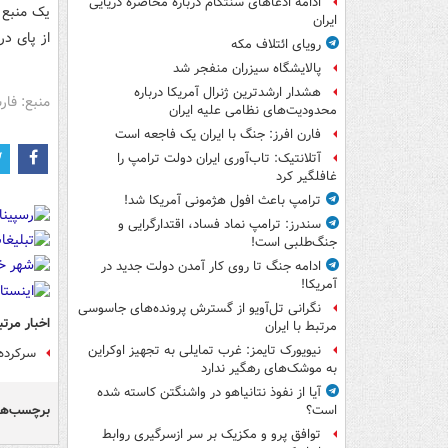
ادامه ادعاهای سنتکام درباره محاصره دریایی
یک منبع 
ایران
از پای در
رویای ائتلاف مکه
پالایشگاه سیزران منفجر شد
هشدار ارشدترین ژنرال آمریکا درباره
منبع: فا
محدودیت‌های نظامی علیه ایران
فارن افرز: جنگ با ایران یک فاجعه است
آتلانتیک: تاب‌آوری ایران دولت ترامپ را
غافلگیر کرد
ترامپ باعث افول هژمونی آمریکا شد!
سندرز: ترامپ نماد فساد، اقتدارگرایی و
جنگ‌طلبی است!
ادامه جنگ تا روی کار آمدن دولت جدید در
آمریکا!
نگرانی تل‌آویو از گسترش پرونده‌های جاسوسی
اخبار مرتب
مرتبط با ایران
نیویورک تایمز: غرب تمایلی به تجهیز اوکراین
سرکرده‌
به موشک‌های رهگیر ندارد
آیا از نفوذ نتانیاهو در واشنگتن کاسته شده
برچسب‌ها
است؟
توافق پرو و مکزیک بر سر ازسرگیری روابط