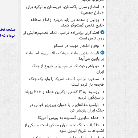
امضای سران پاکستان، عربستان و ترکیه برای
«دفاع جمعی»
پوتین و محمد بن زاید درباره اوضاع منطقه
خلیج فارس گفت‌وگو کردند
افشاگری برادرزاده ترامپ: تمام تصمیم‌هایش از
مرداد ۱۴۰۵
روی ترس است
وقوع انفجار مهیب در مسکو
قیمت بنزین مانند موشک بالا می‌رود اما مانند
پر پایین می‌آید!
دو راهی دردناک ترامپ برای خروج از جنگ
ایران
سندرز: ترامپ فاسد، آمریکا را وارد یک جنگ
فاجعه بار کرده است
روسیه: به ۳ کشتی اوکراین حمله و ۲۰۳ پهپاد
را سرنگون کردیم
ترامپ مقاله‌ای را با عنوان پیروزی خیالی در
جنگ ایران بازنشر کرد
حمله سایبری گسترده به بورس آمریکا
تلگراف: جنگ علیه ایران ممکن است به یکی از
اشتباهات تاریخ تبدیل شود