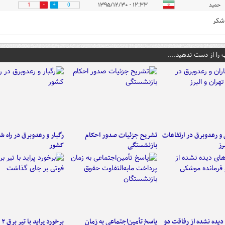
حمید
۱۲:۳۳ - ۱۳۹۵/۱۲/۳۰
1
0
 شکر
 را از دست ندهید....
ن و رعدوبرق در ارتفاعات
تشریح جزئیات صدور احکام
رگبار و رعدوبرق در راه ش
رز
بازنشستگی
کشور
یده نشده از رفاقت دو
پاسخ تأمین‌اجتماعی به زمان
برخ