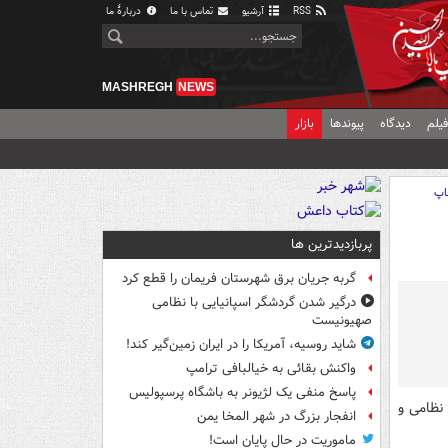
RSS
آرشیو
تماس با ما
دربارهٔ ما
MASHREGH
NEWS
یلم
دیدگاه
پیوندها
بازار
اپ
پربازدیدترین ها
گربه جریان برق شهرستان فریمان را قطع کرد
درگیر شدن گردشگر اسپانیایی با نظامی
صهیونیست
شاید روسیه، آمریکا را در ایران زمین‌گیر کند!
واکنش بقائی به خیالبافی ترامپ
پاسخ منفی یک لژیونر به باشگاه پرسپولیس
 نظامی و
انفجار بزرگ در شهر المخا یمن
ماموریت در حال پایان است!