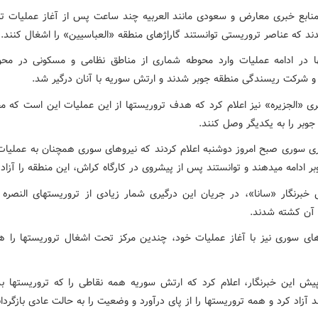
منابع خبری معارض و سعودی مانند العربیه چند ساعت پس از آغاز عملیات تر
د که عناصر تروریستی توانستند گاراژهای منطقه «العباسیین» را اشغال کنند.
ا در ادامه عملیات وارد محوطه شماری از مناطق نظامی و مسکونی در محور
 شرکت ریسندگی منطقه جوبر شدند و ارتش سوریه با آنان درگیر شد.
ی «الجزیره» نیز اعلام کرد که هدف تروریستها از این عملیات این است که م
 جوبر را به یکدیگر وصل کنند.
ری سوری صبح امروز دوشنبه اعلام کردند که نیروهای سوری همچنان به عملیات
 ادامه میدهند و توانستند پس از پیشروی در کارگاه کراش، این منطقه را آزاد 
 خبرنگار «سانا»، در جریان این درگیری شمار زیادی از تروریستهای النصره 
آن کشته شدند.
ای سوری نیز با آغاز عملیات خود، چندین مرکز تحت اشغال تروریستها را ه
یش این خبرنگار، اعلام کرد که ارتش سوریه همه نقاطی را که تروریستها بد
د آزاد کرد و همه تروریستها را از پای درآورد و وضعیت را به حالت عادی بازگردان