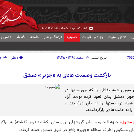
شنبه ۱۷ مرداد ۱۴۰۵ -
Aug 8 2026
ی
دفاع و امنیت
جهاد و مقاومت
حسینیه
فرهنگ و هنر
جامعه
اقتصاد
عکس و ف
703
تاریخ انتشار:
۳۰ اسفند ۱۳۹۵ - ۱۲:۲۵
۱ نظر
چ
بازگشت وضعیت عادی به «جوبر» دمشق
 سوری همه نقاطی را که تروریستها در
بر دمشق بدان نفوذ کرده بودند آزاد
همه تروریستها را از پای درآوردند و
 به حالت عادی بازگرداندند.
 مشرق
، جبهه النصره و سایر گروههای تروریستی یکشنبه (روز گذشته) به مراکز
ای مسکونی اطراف منطقه «جوبر» واقع در شرق دمشق حمله کردند.