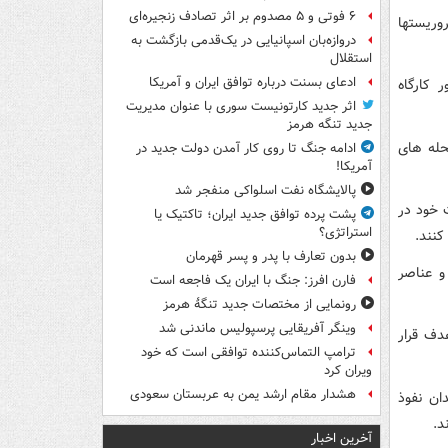
۶ فوتی و ۵ مصدوم بر اثر تصادف زنجیره‌ای
وریستها
دروازه‌بان اسپانیایی در یک‌قدمی بازگشت به
استقلال
ادعای بسنت درباره توافق ایران و آمریکا
 کارگاه
اثر جدید کارتونیست سوری با عنوان مدیریت
جدید تنگه هرمز
حله های
ادامه جنگ تا روی کار آمدن دولت جدید در
آمریکا!
پالایشگاه نفت اسلواکی منفجر شد
 خود در
پشت پرده توافق جدید ایران؛ تاکتیک یا
استراتژی؟
کنند.
بدون تعارف با پدر و پسر قهرمان
و عناصر
فارن افرز: جنگ با ایران یک فاجعه است
رونمایی از مختصات جدید تنگۀ هرمز
وینگر آفریقایی پرسپولیس ماندنی شد
دف قرار
ترامپ التماس‌کننده توافقی است که خود
ویران کرد
هشدار مقام ارشد یمن به عربستان سعودی
ان نفوذ
د.
آخرین اخبار