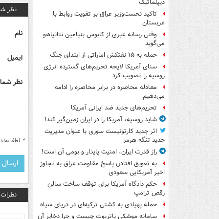
دیپلماتیک
نظر شم
تاکید نخست‌وزیر عراق بر تقویت روابط با
عربستان
نام
وقتی رسانه عبری از کابوس بنیامین نتانیاهو
می‌گوید
حمله به ۱۵ نفتکش‌ اماراتی از ابتدای جنگ
ایمیل
سنای آمریکا لایحه تحریم‌های گسترده انرژی
روسیه را تصویب کرد
نظر شما 
معادله محاصره در برابر محاصره را ادامه
می‌دهیم
تحریم‌های جدید ضد ایرانی آمریکا
شاید روسیه، آمریکا را در ایران زمین‌گیر کند!
اثر جدید کارتونیست سوری با عنوان مدیریت
جدید تنگه هرمز
*
لطفا عدد م
راز قدرت ایران، امنیت پایدار و بومی آن است!
به تعویق افتادن پاسخ مقاومت عراق به تجاوز
اخیر آمریکایی سعودی
حکم دادگاه آمریکا برای توقف ساخت سالن
رقص ترامپ
نظرات
حمله پهپادی به کشتی ترکیه‌ای در دریای سیاه
سامانه موشکی پاتریوت چیست و چرا ذخایر آن