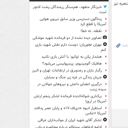
صره نیز
خبرنگار متعهد، هم‌سنگر رزمندگان پشت لانچر
است
پنتاگون دسترسی وزیر سابق نیروی هوایی
آمریکا را قطع کرد
نقطه، ته خط!
تصاویر دیده‌ نشده از دو فرمانده شهید موشکی
مهران غفوریان: دوست دارم نقش شهید بازی
کنم
هشدار پکن به توکیو: با آتش بازی نکنید
هافبک آلومینیوم، پرسپولیسی می‌شود؟
رگبار باران و رعدوبرق در ارتفاعات تهران و البرز
جریان زندگی در غزه زیر جنگ و بمباران
درگیری اعضای داعش و نیروهای جولانی در
سیده زینب
برکناری شوکه‌کننده فرمانده لشکر پنجم ارتش
آمریکا در اروپا
استقرار انبوه «دی‌اف‑۱۷» و پایان عصر پدافند
آمریکا +عکس
تشکر آقای شهید ایران از موکب‌داران عراقی
ادامه ادعاهای سنتکام درباره محاصره دریایی