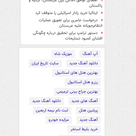
امضای توافق دفاعی بین عربستان، ترکیه و
پاکستان
ایتالیا خرید رادار اسرائیلی را متوقف کرد
درخواست عامری برای تعویق عملیات
انتقام‌جویانه علیه عربستان
دستور ترامپ برای تحقیق درباره چگونگی
افشای کمبود تسلیحات
آپ آهنگ
موزیک شاه
دانلود آهنگ جدید
سایت تاریخ ایران
بهترین هتل های استانبول
رزرو هتل استانبول
بهترین جراح بینی ترمیمی
آهنگ های جدید
دانلود آهنگ جدید
پرشین هتل
ثبت نام بیمه اربعین
آهنگ جدید
مزایده خودرو
خرید بلیط استخر