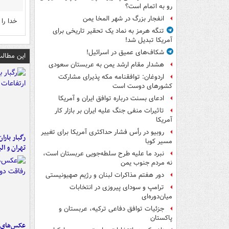
رو به اتمام است؟
انفجار بزرگ در شهر المخا یمن
خدا را
تنگه هرمز به نماد یک تحقیر تاریخی برای
آمریکا تبدیل شد!
شکاف‌های عمیق در اسرائیل!
این مطالب
هشدار مقام ارشد یمن به عربستان سعودی
اردوغان: توافقنامه مکه پذیرای مشارکت
کشورهای دوست است
ادعای بسنت درباره توافق ایران و آمریکا
تاثیرات منفی جنگ علیه ایران بر بازار کار
آمریکا
روبیو در رأس فشار حداکثری آمریکا برای تغییر
رگبار بارا
مسیر کوبا
تهران و الب
نبرد ما علیه طرح سلطه‌جویی عربستان است،
نه مردم جنوب یمن
دور هفتم مذاکرات لبنان و رژیم صهیونیستی
ترامپ و سودای پیروزی در انتخابات
میان‌دوره‌ای
جزئیات توافق دفاعی ترکیه، عربستان و
پاکستان
عکس‌های د