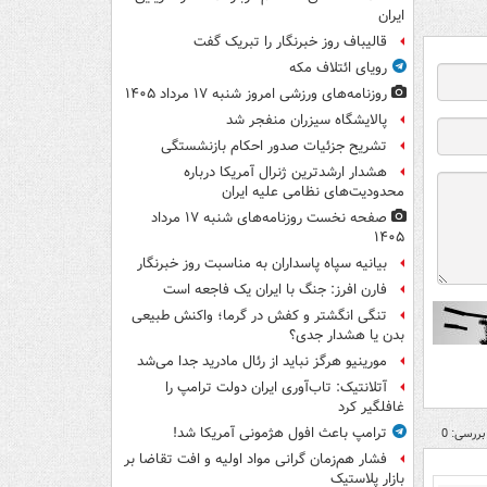
ایران
قالیباف روز خبرنگار را تبریک گفت
رویای ائتلاف مکه
روزنامه‌های ورزشی امروز ‌شنبه ۱۷ مرداد ۱۴۰۵
پالایشگاه سیزران منفجر شد
تشریح جزئیات صدور احکام بازنشستگی
هشدار ارشدترین ژنرال آمریکا درباره
محدودیت‌های نظامی علیه ایران
صفحه نخست روزنامه‌های شنبه ۱۷ مرداد
۱۴۰۵
بیانیه سپاه پاسداران به مناسبت روز خبرنگار
فارن افرز: جنگ با ایران یک فاجعه است
تنگی انگشتر و کفش در گرما؛ واکنش طبیعی
بدن یا هشدار جدی؟
مورینیو هرگز نباید از رئال مادرید جدا می‌شد
آتلانتیک: تاب‌آوری ایران دولت ترامپ را
غافلگیر کرد
ترامپ باعث افول هژمونی آمریکا شد!
بررسی: 0
فشار هم‌زمان گرانی مواد اولیه و افت تقاضا بر
بازار پلاستیک