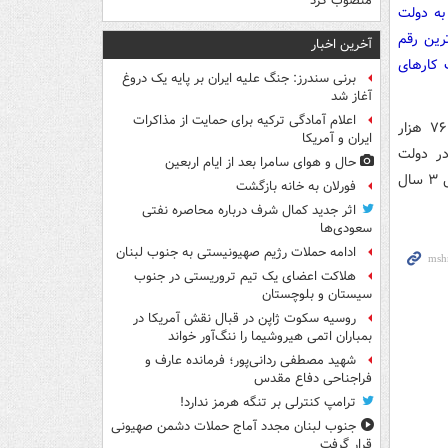
منصوب کرد
به دولت
رین رقم
آخرین اخبار
ان پول، صرف کارهای
برنی سندرز: جنگ علیه ایران بر پایه یک دروغ
آغاز شد
اعلام آمادگی ترکیه برای حمایت از مذاکرات
اگر ضریب فزاینده نقدینگی در دولت روحانی را دست کم ۷ درصد در نظر بگیریم، ۷۶ هزار
ایران و آمریکا
نقدینگی در دولت
حال و هوای سامرا بعد از ایام اربعین
روحانی از محل افزایش پایه پولی است. باید مشخص شود که این رقم هنگفت که معادل ۳ سال
فورلان به خانه بازگشت
اثر جدید کمال شرف درباره محاصره نفتی
سعودی‌ها
ادامه حملات رژیم صهیونیستی به جنوب لبنان
هلاکت اعضای یک تیم تروریستی در جنوب
سیستان و بلوچستان
روسیه سکوت ژاپن در قبال نقش آمریکا در
بمباران اتمی هیروشیما را ننگ‌آور خواند
شهید مصطفی ردانی‌پور؛ فرمانده عارف و
فراجناحی دفاع مقدس
ترامپ کنترلی بر تنگه هرمز ندارد!
جنوب لبنان مجدد آماج حملات دشمن صهیونی
قرار گرفت