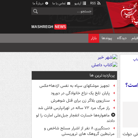
RSS
آرشیو
تماس با ما
دربارهٔ ما
MASHREGH
NEWS
یلم
دیدگاه
پیوندها
بازار
اپ
پربازدیدترین ها
 است؟
تجهیز موشکهای سپاه به نفس اژدها+عکس
پایان تلخ یک نزاع خانوادگی در دورود
سناریوی بلاگر زن برای قتل شوهرش
راز مرگ مرد ۷۲ ساله در تهرانپارس فاش شد
ماهواره‌ها خسارت انفجار جبل‌علی امارت را لو
دادند
دستگیری ۸ نفر از اشرار مسلح شاخص و
فتی دولت
مرتبطین گروهک های تروریستی