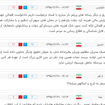
دلواپس
۰۸:۴۳ - ۱۳۹۵/۱۲/۳۰
12
13
ق و دیگر رسانه های پرچم دار مبارزه با فساد درخواست داریم دادخواست قضائی جه
گزارش مالی هزینه کرد دولت یازدهم را در بخش های مبهم آن تنظیم و با مشارکت هم
قضائی ارائه کنند بدون شک هزینه های سرسام آور دولت و برداشتهای نامتعارف از 
 قابل شناسائی و اطلاع رسانی به مردم است .
حسین
۱۰:۳۱ - ۱۳۹۵/۱۲/۳۰
11
14
رف مدیران مظلوم وزیران وفرزندانه شان به عنوان حقوق ودیگر عناوین داده شده چو
 نمی توانند برسند نجات همین چند نفر نیز بس کاری بزرگ است از عهده هر کس ب
د مردمکه جاهل وبیسواد ارزشی ندارد
از قم
۱۴:۰۷ - ۱۳۹۵/۱۲/۳۰
2
3
ر به کرج و امثالهم میشه!!!
نیما
۱۷:۱۳ - ۱۳۹۵/۱۲/۳۰
2
5
رف حقوق نجومی بگیران دولت وخانواده هایشان شده که حقشون از این انقلاب