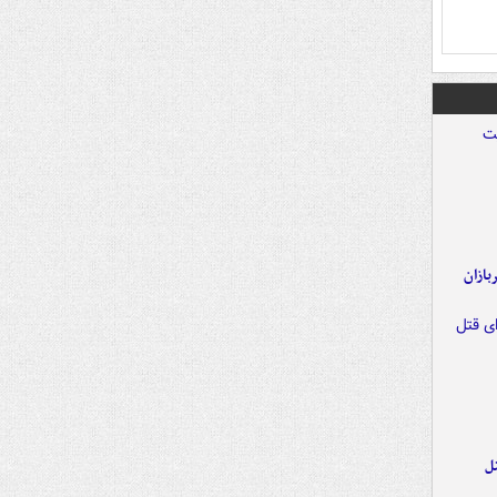
ازان
ل