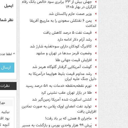
جهش بیش از ۳۳ برابری سود خالص بانک رفاه
ایمیل
کارگران در بهار ۱۴۰۵
وزیر صمت عازم پاکستان شد
نظر شما 
یمن ۶ نفتکش سعودی را به مارپیچ آفریقا
انداخت
قیمت نفت ۵ درصد کاهش یافت
رشد آرام دلار ادامه دارد
کالابرگ کودکان دارای سوءتغذیه شارژ شد
وضعیت قرمز سدها در تهران و مشهد
*
لطفا عدد م
افزایش قیمت جهانی طلا
گوشت آمریکایی گرفتار گلوگاه هرمز شد
رشد مداوم قیمت بلیط هواپیما درآمریکا به
دلیل جنگ علیه ایران
نظرات
تورم نقطه‌به‌نقطه خدمات به ۵۸ درصد رسید
طلا در بازار تهران عقب نشینی کرد
کشتی اسکورت شده آمریکا زمین‌گیر شد
مهرا
تولید نفت اعضای اوپک پلاس به صورت نمادین
افزایش یافت
بود اق
ماجرای ۵ همتی که بر باد رفت!
آنچه ک
پَرش ۹۹ هزار واحدی بورس و بازگشت به مسیر