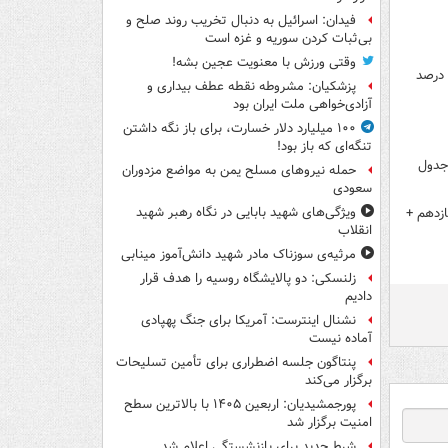
فیدان: اسرائیل به دنبال تخریب روند صلح و
بی‌ثبات کردن سوریه و غزه است
وقتی ورزش با معنویت عجین بشه!
یک فساد 3هزار میلیاردی دیگر!/ تاخیر عجیب مرکز آمار در انتشار «نتیجه» سرشماری 95/ 51 درصد
پزشکیان: مشروطه نقطه عطف بیداری و
آزادی‌خواهی ملت ایران بود
۱۰۰ میلیارد دلار خسارت، برای باز نگه داشتن
تنگه‌ای که باز بود!
حمله نیروهای مسلح یمن به مواضع مزدوران
سعودی
ویژگی‌های شهید بابایی در نگاه رهبر شهید
ازدهم +
انقلاب
مرثیه‌ی سوزناک مادر شهید دانش‌آموز مینابی
زلنسکی: دو پالایشگاه روسیه را هدف قرار
دادیم
نشنال اینترست: آمریکا برای جنگ پهپادی
آماده نیست
پنتاگون جلسه اضطراری برای تأمین تسلیحات
برگزار می‌کند
پورجمشیدیان: اربعین ۱۴۰۵ با بالاترین سطح
امنیت برگزار شد
شرط جدید برای بازنشستگی اعلام شد