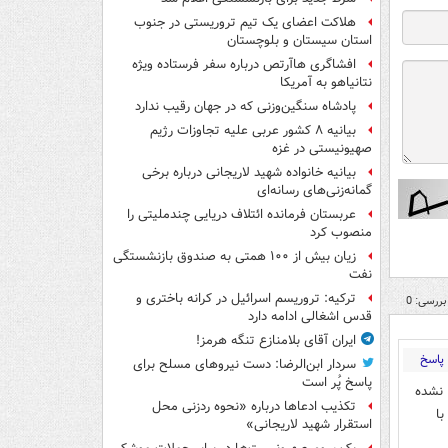
هلاکت اعضای یک تیم تروریستی در جنوب
استان سیستان و بلوچستان
افشاگری هاآرتص درباره سفر فرستاده ویژه
نتانیاهو به آمریکا
پادشاه سنگین‌وزنی که در جهان رقیب ندارد
بیانیه ۸ کشور عربی علیه تجاوزات رژیم
صهیونیستی در غزه
بیانیه خانواده شهید لاریجانی درباره برخی
گمانه‌زنی‌های رسانه‌ای
عربستان فرمانده ائتلاف دریایی چندملیتی را
منصوب کرد
زیان بیش از ۱۰۰ همتی به صندوق‌ بازنشستگی
نفت
ترکیه: تروریسم اسرائیل در کرانه باختری و
بررسی: 0
قدس اشغالی ادامه دارد
ایران آقای بلامنازع تنگه هرمز!
پاسخ
سردار ابن‌الرضا: دست نیروهای مسلح برای
پاسخ پُر است
درت چاپ نشده
تکذیب ادعاها درباره «نحوه ردزنی محل
با
استقرار شهید لاریجانی»