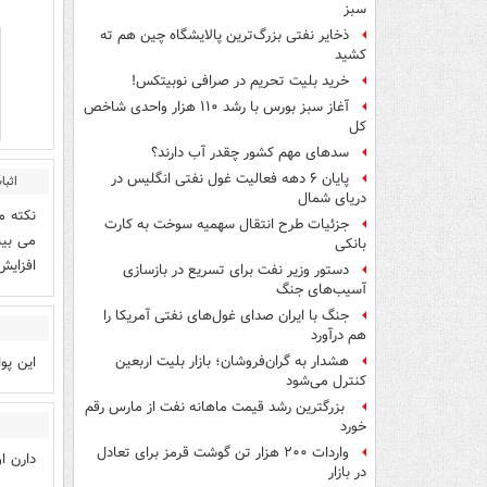
سبز
ذخایر نفتی بزرگ‌ترین پالایشگاه چین هم ته
کشید
خرید بلیت تحریم در صرافی نوبیتکس!
آغاز سبز بورس با رشد ۱۱۰ هزار واحدی شاخص
کل
سدهای مهم کشور چقدر آب دارند؟
پایان ۶ دهه فعالیت غول نفتی انگلیس در
اثبا
دریای شمال
نکته م
جزئیات طرح انتقال سهمیه سوخت به کارت
می بین
بانکی
افزایش
دستور وزیر نفت برای تسریع در بازسازی
آسیب‌های جنگ
جنگ با ایران صدای غول‌های نفتی آمریکا را
ی
هم درآورد
این پو
هشدار به گران‌فروشان؛ بازار بلیت اربعین
کنترل می‌شود
بزرگترین رشد قیمت ماهانه نفت از مارس رقم
خورد
واردات ۲۰۰ هزار تن گوشت قرمز برای تعادل
دارن ا
در بازار