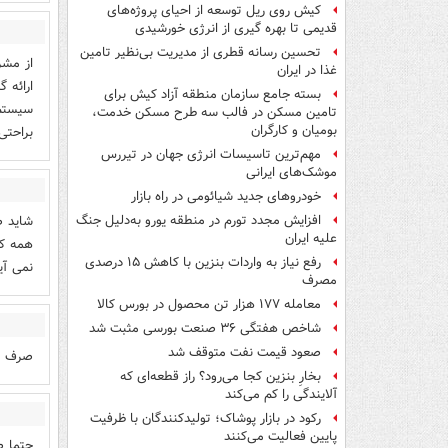
کیش روی ریل توسعه از احیای پروژه‌های
قدیمی تا بهره گیری از انرژی خورشیدی
تحسین رسانه قطری از مدیریت بی‌نظیر تامین
از مشر
غذا در ایران
ارائه 
بسته جامع سازمان منطقه آزاد کیش برای
سیستم 
تامین مسکن در فالب سه طرح مسکن خدمت،
بومیان و کارگران
براحتی
مهم‌ترین تاسیسات انرژی جهان در تیررس
موشک‌های ایرانی
خودروهای جدید شیائومی در راه بازار
شاید ص
افزایش مجدد تورم در منطقه یورو به‌دلیل جنگ
علیه ایران
همه که
رفع نیاز به واردات بنزین با کاهش ۱۵ درصدی
نمی آی
مصرف
معامله ۱۷۷ هزار تن محصول در بورس کالا
شاخص‌ هفتگی ۳۶ صنعت بورسی مثبت شد
صعود قیمت نفت متوقف شد
صرف سف
بخارِ بنزین کجا می‌رود؟ راز قطعه‌ای که
آلایندگی را کم می‌کند
رکود در بازار پوشاک؛ تولیدکنندگان با ظرفیت
پایین فعالیت می‌کنند
حتما ص