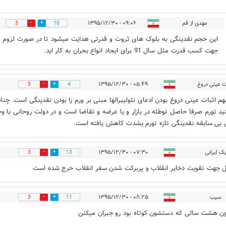
مهدی از قم
۰۹:۰۶ - ۱۳۹۵/۱۲/۳۰
3
10
این حجم نقدینگی به بلوک های ثروت و قدرتی هدایت میشود تا در صورت لزوم و
جهت کسب قدرت مثل سال 91 برای ایجاد انواع بحران به کار اید.
ت عینی دروغ
۰۵:۴۹ - ۱۳۹۵/۱۲/۳۰
3
4
هم اثبات عینی دروغ بودن ادعای نئولیبرالها مبنی بر ورم زا بودن نقدینگی است. چنا
ید تورم صرفا حاصل توطئه در بازار و یا عرضه و تقاضا است و در دولت روحانی با وج
 بی سابقه نقدینگی تازه تورم بشدت کاهش یافته است.
ک ایرانی
۰۷:۳۰ - ۱۳۹۵/۱۲/۳۰
3
13
ل جهت تقویت ذخایر انقلاب و پربرکت شدن سفر انقلاب خرج شده است
سیب
۰۸:۲۵ - ۱۳۹۵/۱۲/۳۰
3
11
ون هشت سالی که دستشون کوتاه بود رو جبران میکنن