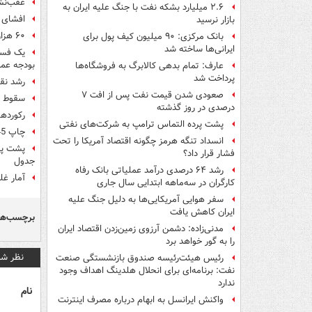
عقب‌نشینی 13 هزار میلیار
۲.۶ میلیارد بشکه نفت با جنگ علیه ایران به
افشای خلاف‌گویی 20 هزا
بازار نرسید
۶۰ هزار میلیارد تومان از منابع بانکی کجا خرج شد؟ + نمودار
بانک مرکزی: ۹۰ میلیون کیف پول برای
ایرانی‌ها ساخته شد
بودجه عمر
عارف: تمام بدهی کالابرگ به فروشگاه‌ها
پرداخت شد
رشد نقدینگی 
صعودی شدن قیمت نفت پس از افت ۷
سقوط ب
درصدی در روز گذشته
رکوردهای د
پشت پرده التماس ترامپ به شرکت‌های نفتی
چاپ 45 هزار میلیارد تومان برای مسکن مهر یا 69 هزار میلیارد تومان برای «هیچ»؟+ جدول
انسداد تنگه هرمز چگونه اقتصاد آمریکا را تحت
پشت پرد
فشار قرار داد؟
جدول
رشد ۶۴ درصدی درآمد عملیاتی بانک رفاه
آمار غ
کارگران در سه‌ماهه ابتدایی سال جاری
سفر هوایی آمریکایی‌ها به دلیل جنگ علیه
ایران کاهش یافت
برچسب‌ها
مدنی‌زاده: دشمن آرزوی زمین‌زدن اقتصاد ایران
را به گور خواهد برد
نظر شم
رئیس هیئت‌رئیسه صندوق بازنشستگی صنعت
نفت: برنامه‌ای برای انحلال هلدینگ اهداف وجود
ندارد
نام
واکنش ایرانسل به ابهام درباره مصرف اینترنت