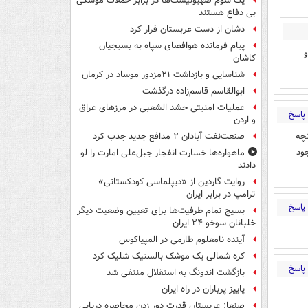
یک‌ سوم صهیونیست‌ها در برابر حملات موشکی
بی دفاع هستند
دشان از دست عربستان فرار کرد
پیام فرمانده هوافضای سپاه به بسیجیان
کاشان
شناسایی و بازداشت ۲۱مزدور موساد در کرمان
ابوالقاسم قاسم‌زاده درگذشت
عملیات امنیتی حشد الشعبی در مرزهای عراق
پاسخ
و اردن
نچه
صنعت‌نفت آبادان ۲ مدافع جدید جذب کرد
ود
ماهواره‌ها خسارت انفجار جبل‌علی امارت را لو
دادند
روایت گاردین از «دیپلماسی کودکستانی»
ترامپ در برابر ایران
پاسخ
بسیج تمام ظرفیت‌ها برای تعیین وضعیت دیگر
خلبانان سوخو ۲۴ ایران
آینده نامعلوم طارمی در المپیاکوس
کره شمالی یک موشک بالستیک شلیک کرد
پاسخ
بازگشت اندونگ به استقلال منتفی شد
پاییز پرباران در راه ایران
صنعا: عربستان قدرت دور زدن محاصره دریایی