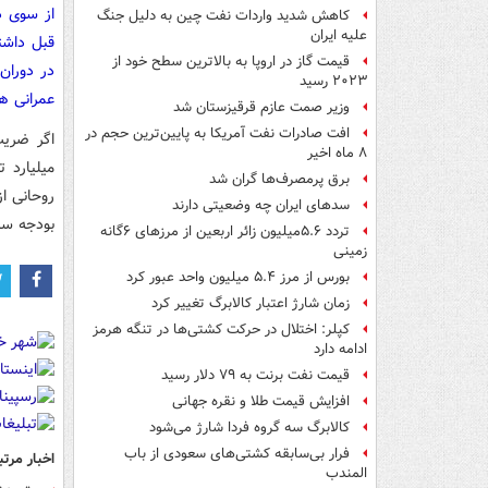
از سوی د
کاهش شدید واردات نفت چین به دلیل جنگ
علیه ایران
قبل داشت
قیمت گاز در اروپا به بالاترین سطح خود از
۲۰۲۳ رسید
عمرانی ه
وزیر صمت عازم قرقیزستان شد
افت صادرات نفت آمریکا به پایین‌ترین حجم در
۸ ماه اخیر
برق پرمصرف‌ها گران شد
سدهای ایران چه وضعیتی دارند
بودجه سا
تردد ۵.۶میلیون زائر اربعین از مرزهای ۶گانه
زمینی
بورس از مرز ۵.۴ میلیون واحد عبور کرد
زمان شارژ اعتبار کالابرگ تغییر کرد
کپلر: اختلال در حرکت کشتی‌ها در تنگه هرمز
ادامه دارد
قیمت نفت برنت به ۷۹ دلار رسید
افزایش قیمت طلا و نقره جهانی
کالابرگ سه گروه فردا شارژ می‌شود
فرار بی‌سابقه کشتی‌های سعودی از باب
اخبار مرتب
المندب