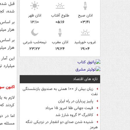
شده، کج
اذان صبح
طلوع آفتاب
اذان ظهر
۱۲:۱۰
۰۵:۱۶
۰۳:۴۱
هزار میلی
غروب خورشید
اذان مغرب
نیمه‌شب شرعی
هزار میلی
۲۳:۲۲
۱۹:۲۴
۱۹:۰۴
میلیارد 
تازه های اقتصاد
اکنون سوال مهم ا
زیان بیش از ۱۰۰ همتی به صندوق‌ بازنشستگی
نفت
پاییز پرباران در راه ایران
کردند که ۴۵ هزار میلیارد تومان آن صرف ساخت ۴ میلیون مسکن مهر شهری و روست
قیمت جهانی طلا امروز ۱۵ مرداد
کالابرگ ۳ گروه شارژ شد
اما در د
شنیده شدن صدای دو انفجار در نزدیکی تنگه
مسئله مو
هرمز