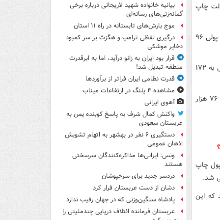
بیانیه خانواده شهید لاریجانی درباره برخی
 این دولت چاپ
گمانه‌زنی‌های رسانه‌ای
موج بارش‌های تابستانه در راه ۱۱ استان
بر اساس گزارش بانک مرکزی، در ابتدای دولت حسن روحانی در مردادماه ۱۳۹۲ رقم پایه پولی ۹۶
درگیری لفظی ترامپ و هگزث بر سر کمبود
ذخایر موشکی
قرار بود ایران به زانو درآید، اما به ابرقدرت
بر اساس آخرین آماری که بانک مرکزی منتشر کرده، در پایان دی‌ماه ۱۳۹۵ رقم پایه پولی به ۱۷۲
منطقه تبدیل شد!
قدرت نظامی ایران فراتر از برآوردها
مشاهده ۴ پلنگ در ارتفاعات میناب
این آمار به این معنا است که بانک مرکزی به دستور دولت حسن روحانی در ۴۱ ماه اخیر ۷۶ هزار
آهوی ایرانی
واکنش کمال شرف به پاسخ کوبنده یمن به
عربستان سعودی
دستگیری ۶ نفر در بهشهر به اتهام تشویش
اذهان عمومی
ونس: ایرانی‌ها مذاکره‌کنندگان سرسختی
زار میلیارد تومان پول چاپ
هستند
دردسر جدید برای سرخپوشان
دشان از دست عربستان فرار کرد
 که این
پادشاه سنگین‌وزنی که در جهان رقیب ندارد
عربستان فرمانده ائتلاف دریایی چندملیتی را