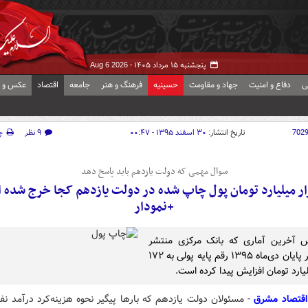
پنجشنبه ۱۵ مرداد ۱۴۰۵ -
Aug 6 2026
ی
دفاع و امنیت
جهاد و مقاومت
حسینیه
فرهنگ و هنر
جامعه
اقتصاد
عکس و ف
702
تاریخ انتشار:
۳۰ اسفند ۱۳۹۵ - ۰۰:۴۷
۹ نظر
چ
سوال مهمی که دولت یازدهم باید پاسخ دهد
هزار میلیارد تومان پول چاپ شده در دولت یازدهم کجا خرج شده
+نمودار
س آخرین آماری که بانک مرکزی منتشر
کرده، در پایان دی‌ماه ۱۳۹۵ رقم پایه پولی به ۱۷۲
یارد تومان افزایش پیدا کرده است.
قتصاد مشرق
- مسئولان دولت یازدهم که بارها پیگیر نحوه هزینه‌کرد درآمد ن