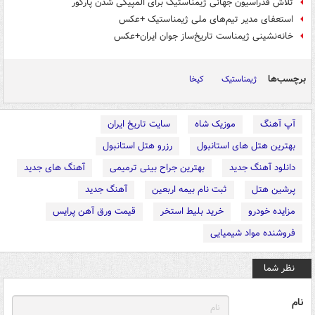
تلاش فدراسیون جهانی ژیمناستیک برای المپیکی شدن پارکور
استعفای مدیر تیم‌های ملی ژیمناستیک +عکس
خانه‌نشینی ژیمناست تاریخ‌ساز جوان ایران‌+عکس
برچسب‌ها
ژیمناستیک
کیخا
آپ آهنگ
موزیک شاه
سایت تاریخ ایران
بهترین هتل های استانبول
رزرو هتل استانبول
دانلود آهنگ جدید
بهترین جراح بینی ترمیمی
آهنگ های جدید
پرشین هتل
ثبت نام بیمه اربعین
آهنگ جدید
مزایده خودرو
خرید بلیط استخر
قیمت ورق آهن پرایس
فروشنده مواد شیمیایی
نظر شما
نام