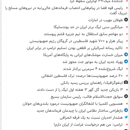
جنگنده میگ-۲۹ اوکراین سقوط کرد
رئیس قوه قضا در پیام‌هایی انتصاب‌ فرماندهان عالی‌رتبه در نیروهای مسلح را
تبریک گفت
طوفان مهیب در امارات
میانگین سنی لیگ برتر ایران در حد بوندسلیگا
دو مهاجم سابق استقلال به تیم جزیره قشم پیوستند
پیکر هزار و ۷۰۰ شهید فلسطینی در گروگان رژیم صهیونیستی
تاکید رسانه اسرائیلی بر قطعی بودن تسلیم ترامپ در برابر ایران
میزان خسارت موشک‌های ایرانی به پایگاه‌های آمریکا
پهپاد جدید ایران به موتور جت مجهز شد
لیگ شروع‌نشده ۴ سرمربی برکنار شدند
۲۰ درصد صهیونیست‌ها درصدد ترک فلسطین اشغالی
اینفوگرافیک/ راهنمای بررسی رسید بانکی
۳ بازیکن جدید گل گهر ۳ هفته اول لیگ را از دست دادند
سوابق حجت‌الاسلام طائب، رئیس سازمان بسیج
همسویی کلمبیا با اشغالگران صهیونیست درمورد بلندی‌های جولان
بازطراحی ساختار نظامی ایران با چیدمان فرماندهان جدید
هشدار احدیان نسبت به یک فرقه انحرافی
ترامپ: من هم درخواست غرامت از ایران دارم!