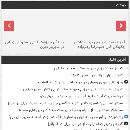
حوادث
آغاز تحقیقات پلیس درباره علت و
دستگیری پزشک قلابی عمل‌های زیبایی
هش
چگونگی قتل حمیدرضا رجب‌زاده
در شهریار تهران
ها
آخرین اخبار
تجاوز مجدد رژیم صهیونیستی به جنوب لبنان
تعداد زائران ایرانی در اربعین ۱۴۰۵
رجزخوانی مهدی رسولی در خونخواهی رهبر شهید انقلاب
تعویق مذاکرات لبنان و رژیم صهیونیستی در پی تنش میان طرفین
نهاد مدیریت آبراه خلیج فارس مسیر جدیدی معرفی کرد
سردار عظمایی؛ همرزم دلاور شهید تنگسیری و پاسدار حاکمیت ایران بر هرمز
سرلشکر عبداللهی؛ از سپاه و ناجا تا ریاست ستاد کل نیروهای مسلح
پشت‌پرده توافق محرمانه ایران و عمان؛ تنگه هرمز در آستانه تغییر تاریخی؟
گزارش یدیعوت آحارانوت از عوامل ایران در اسرائیل