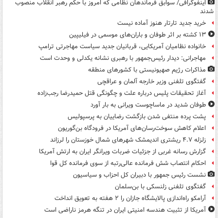
اینفوگرافی/ سوابق فرماندهان نظامی که امروز با حکم رهبر انقلاب منصوب
شدند
خرید جدید تارتار هنوز آماده نیست
۱۳ کشته بر اثر طوفان و باران‌های موسمی در فیلیپین
خانواده نظامیان آمریکایی، قربانیان جدید سیاست مهاجرتی ترامپ
مهاجرانی: دیدار رئیس‌جمهور با رهبری نشانه یکدلی و وحدت است
مذاکرات رژیم صهیونیستی با کشورهای منطقه
گفتگوی تلفنی وزیر خارجه آلمان و عراقچی
آغاز تحقیقات پلیس درباره علت و چگونگی قتل حمیدرضا رجب‌زاده
طوفان شدید در ماساچوست ویرانی به بار آورد
پشت پرده منتفی شدن بازگشت رضاییان به پرسپولیس
اعلام کاهش سوخت‌رسان‌های آمریکا در فرودگاه بن‌گوریون
زلزله ۴.۷ ریشتری اندیمشک شهرهای شمال خوزستان را لرزاند
گزارش رسانه غربی از جزئیات ضربات ویرانگر ایران به ارتش آمریکا
احکام انتصاب شش فرمانده عالی‌رتبه از سوی فرمانده کل قوا
نشست رئیس جمهور با دبیران کل احزاب و سیاسیون
گفتگوی تلفنی زلنسکی با بن‌سلمان
آرامکو راه‌اندازی پالایشگاه جازان را ۲ هفته به تعویق انداخت
آمریکا از تثبیت هندسه امنیتی ایران در تنگه هرمز ناراضی است