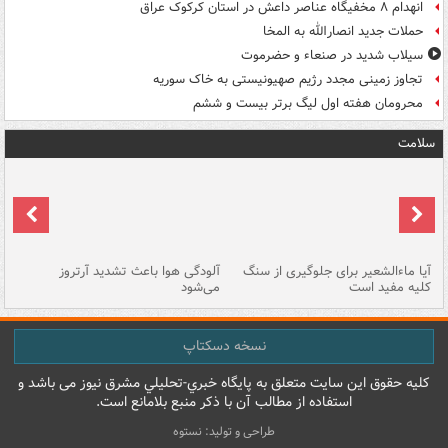
انهدام ۸ مخفیگاه عناصر داعش در استان کرکوک عراق
حملات جدید انصارالله به المخا
سیلاب شدید در صنعاء و حضرموت
تجاوز زمینی مجدد رژیم صهیونیستی به خاک سوریه
محرومان هفته اول لیگ برتر بیست و ششم
سلامت
آیا ماءالشعیر برای جلوگیری از سنگ
آلودگی هوا باعث تشدید آرتروز
حذ
کلیه مفید است
می‌شود
کل
نسخه دسکتاپ
کليه حقوق اين سايت متعلق به پایگاه خبري-تحليلي مشرق نيوز می باشد و
استفاده از مطالب آن با ذکر منبع بلامانع است.
طراحی و تولید: نستوه