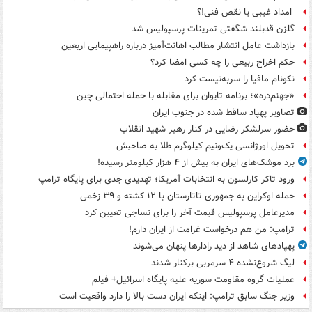
امداد غیبی یا نقص فنی!؟
گلزن قدبلند شگفتی تمرینات پرسپولیس شد
بازداشت عامل انتشار مطالب اهانت‌آمیز درباره راهپیمایی اربعین
حکم اخراج ربیعی را چه کسی امضا کرد؟
نکونام مافیا را سربه‌نیست کرد
«جهنم‌دره»؛ برنامه تایوان برای مقابله با حمله احتمالی چین
تصاویر پهپاد ساقط شده در جنوب ایران
حضور سرلشکر رضایی در کنار رهبر شهید انقلاب
تحویل اورژانسی یک‌ونیم کیلوگرم طلا به صاحبش
برد موشک‌های ایران به بیش از ۴ هزار کیلومتر رسیده!
ورود تاکر کارلسون به انتخابات آمریکا؛ تهدیدی جدی برای پایگاه ترامپ
حمله اوکراین به جمهوری تاتارستان با ۱۲ کشته و ۳۹ زخمی
مدیرعامل پرسپولیس قیمت آخر را برای نساجی تعیین کرد
ترامپ: من هم درخواست غرامت از ایران دارم!
پهپادهای شاهد از دید رادارها پنهان می‌شوند
لیگ شروع‌نشده ۴ سرمربی برکنار شدند
عملیات گروه مقاومت سوریه علیه پایگاه اسرائیل+ فیلم
وزیر جنگ سابق ترامپ: اینکه ایران دست بالا را دارد واقعیت است