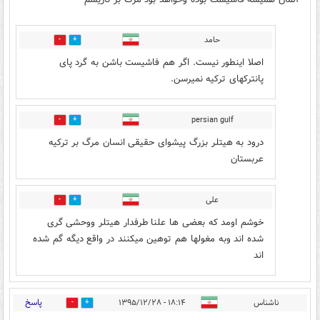
حامد
15
35
اصلا اینطور نیست. اگر هم فاشیست باشن به گرد پای
پانترکهای ترکیه نمیرسن.
persian gulf
3
16
درود به هیتلر بزرگ پیشوای حقیقی انسان مرگ بر ترکیه
عربستان
علی
2
2
خوشم اومد که بعضی ها علنا طرفدار هیتلر ووحشی گری
شده اند وبه مغولها هم توهین میکنند در واقع دیگه گم شده
اند
پاسخ
ناشناس
۱۸:۱۴ - ۱۳۹۵/۱۲/۲۸
1
15