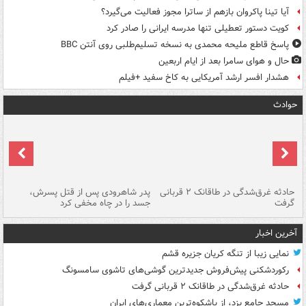
آیا تینا پاکروان بازهم از ساترا مجوز فعالیت می‌گیرد؟
کویت دستور تعطیلی تنها مدرسه ایرانی را صادر کرد
پاسخ قاطع ملیحه محمدی به نسخه تسلیم‌طلبی روی آنتن BBC
حال و هوای سامرا بعد از ایام اربعین
هشدار افسر ارشد آمریکایی به کاخ سفید +فیلم
حوادث
شته
حادثه غرق‌شدگی در طاقانک ۲ قربانی
پدر شاهرودی پس از قتل پسرش،
دس
گرفت
جسد را در چاه مخفی کرد
آخرین اخبار
نمایی زیبا از تنگه کریان جزیره قشم
رکوردشکنی پیش‌فروش جدیدترین گوشی‌های تاشوی سامسونگ
حادثه غرق‌شدگی در طاقانک ۲ قربانی گرفت
مسجد جامع یزد، از باشکوه‌ترین معماری‌های ایران