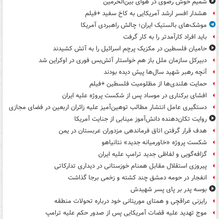
شمیم خوش رضوی در هوای بین‌الحرمین
هشدار افسر ارشد آمریکایی به کاخ سفید +فیلم
موشک‌های بالستیک ایران؛ چالش راهبردی آمریکا
باید افراد کارآمدتر را به کار گرفت
حامیان فلسطین در مکزیک پرچم اسرائیل را به آتش کشیدند
دبیرکل سازمان ملل باز هم خواستار آتش‌بس فوری در اوکراین شد
آنچه رهبر شهید سال‌ها پیش دیده بودند
حمایت هلندی‌ها از مظلومیت فلسطین +فیلم
افشای برکناری در موساد پس از شکست پروژه علیه ایران
دستگیری عامل انتشار مطالب توهین‌آمیز علیه زائران اربعین در فضای مجازی
روایت تکان‌دهنده دانش‌آموز مینابی از جنایت آمریکا
هدف قرار گرفتن اتاق‌ فرماندهی مزدوران عربستان در یمن
شکست پروژه «خاورمیانه جدید» نتانیاهو
گزافه‌گویی و لفاظی جدید ترامپ علیه ایران
پیروزی استقلال مقابل همنام خوزستانی در دیداری تدارکاتی
انفجار در حومه دمشق چند کشته و زخمی برجا گذاشت
بوسه‌ پدر بر پای پسر شهیدش
رایزنی عراقچی و همتای موریتانی خود درباره تحولات منطقه
موج تهدید علیه قضات آمریکایی پس از صدور حکم علیه ترامپ