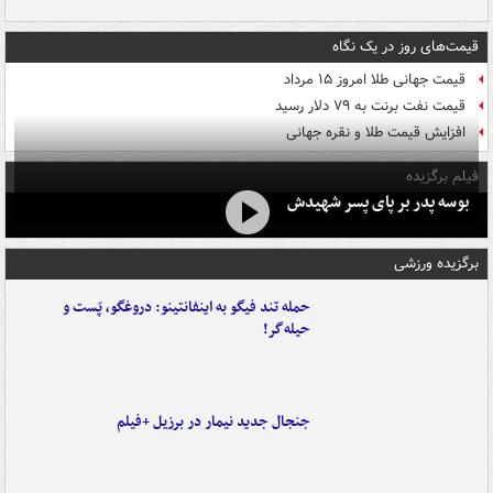
قیمت‌های روز در یک نگاه
قیمت جهانی طلا امروز ۱۵ مرداد
قیمت نفت برنت به ۷۹ دلار رسید
افزایش قیمت طلا و نقره جهانی
فیلم برگزیده
بوسه‌ پدر بر پای پسر شهیدش
برگزیده ورزشی
حمله تند فیگو به اینفانتینو: دروغگو، پَست‌ و
حیله‌گر!
جنجال جدید نیمار در برزیل +فیلم