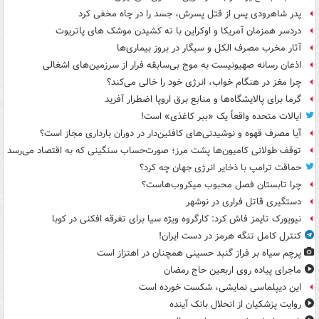
پدر شاهرودی پس از قتل پسرش، جسد را در چاه مخفی کرد
دردسر همزمان آمریکا و اوکراین با ته کشیدن موشک های پاتریوت
آثار مخرب مصرف الکل و سیگار در بروز بیماری‌ها
اذعان رسانه صهیونیست به موج بی‌سابقه فرار از سرزمین‌های اشغالی
چرا مغز در هنگام خواب، انرژی خود را خالی می‌کند؟
گرما برای پالایشگاه‌ها و منابع برق اروپا اضطرار آفرید
ایالات متحده واقعاً یک «ببر کاغذی» است!
آیا مصرف قهوه و نوشیدنی‌های کافئین‌دار در دوران بارداری مجاز است؟
توقف طولانی کامیون‌ها پشت مرز؛ صورت‌حساب سنگینی که به اقتصاد می‌رسد
حماقت ترامپ با ذخایر انرژی جهان چه کرد؟
چرا تابستان فصل محبوب میکروب‌هاست؟
دستگیری قاتل فراری در نوشهر
نیویورک تایمز فاش کرد: کارگروه ویژه سیا برای تفرقه افکنی در کوبا
کنترل کامل تنگه هرمز در دست ایران!
پرچم سیاه بر فراز گنبد حسینی همچنان در اهتزاز است
ماجرای پیاده روی اربعین حاج رمضان
این دیپلماسی نمایشی، شکست خورده است
روایت پزشکیان از انحلال بانک آینده