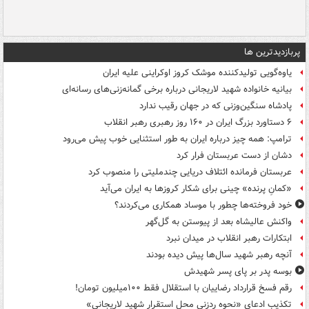
پربازدیدترین ها
یاوه‌گویی تولیدکننده موشک کروز اوکراینی علیه ایران
بیانیه خانواده شهید لاریجانی درباره برخی گمانه‌زنی‌های رسانه‌ای
پادشاه سنگین‌وزنی که در جهان رقیب ندارد
۶ دستاورد بزرگ ایران در ۱۶۰ روز رهبری رهبر انقلاب
ترامپ: همه چیز درباره ایران به طور استثنایی خوب پیش می‌رود
دشان از دست عربستان فرار کرد
عربستان فرمانده ائتلاف دریایی چندملیتی را منصوب کرد
«کمانِ پرنده» چینی برای شکار کروزها به ایران می‌آید
خود فروخته‌ها چطور با موساد همکاری می‌کردند؟
واکنش عالیشاه بعد از پیوستن به گل‌گهر
ابتکارات رهبر انقلاب در میدان نبرد
آنچه رهبر شهید سال‌ها پیش دیده بودند
بوسه‌ پدر بر پای پسر شهیدش
رقم فسخ قرارداد رضاییان با استقلال فقط ۱۰۰میلیون تومان!
تکذیب ادعای «نحوه ردزنی محل استقرار شهید لاریجانی»