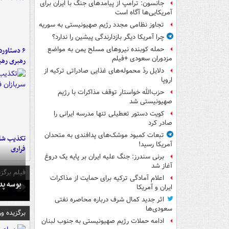
جانسون: ترامپ از پیامدهای جنگ با ایران برای
آمریکایی‌ها آگاه است
تجاوز نظامی مجدد رژیم صهیونیستی به سوریه
چرا آمریکا دیگر بازدارندگی پیشین را ندارد؟
حمله کوبنده نیروهای مسلح یمن به مواضع
مزدوران سعودی +فیلم
رهبری رهب
دلایل ردّ محموله‌های غذایی صادراتی ترکیه از
اروپا
حزب‌الله خواستار توقف مذاکرات با رژیم
صهیونیستی شد
کویت دستور تعطیلی تنها مدرسه ایرانی را
صادر کرد
تبعات کمبود موشک‌های پدافندی به متحدان
تکذیب شای
آمریکا رسید!
فراری
برنی سندرز: جنگ علیه ایران بر پایه یک دروغ
آغاز شد
فیلم برگزی
اعلام آمادگی ترکیه برای حمایت از مذاکرات
بوسه‌ پ
ایران و آمریکا
اثر جدید کمال شرف درباره محاصره نفتی
سعودی‌ها
برگزیده و
ادامه حملات رژیم صهیونیستی به جنوب لبنان