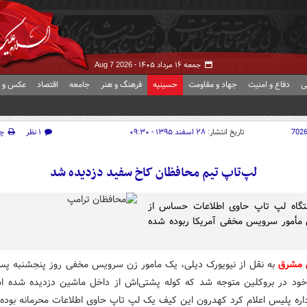
جمعه ۱۶ مرداد ۱۴۰۵ -
Aug 7 2026
ی
دفاع و امنیت
جهاد و مقاومت
حسینیه
فرهنگ و هنر
جامعه
اقتصاد
عکس و ف
702
تاریخ انتشار:
۲۸ اسفند ۱۳۹۵ - ۰۹:۳۰
۱ نظر
چ
لپ‌تاپ تیم محافظان کاخ سفید دزدیده شد
گاه لپ تاپ حاوی اطلاعات حساس از
مأمور سرویس مخفی آمریکا ربوده شده
ش مشرق
به نقل از نیویورک دیلی، یک مامور زن سرویس مخفی روز پنجشنبه پس
ود در بروکلین متوجه شد که کوله پشتی‌اش از داخل ماشین دزدیده شده 
اداره پلیس اعلام کرد کهدرون این کیف یک لپ‌ تاپ حاوی اطلاعات محرمانه بوده