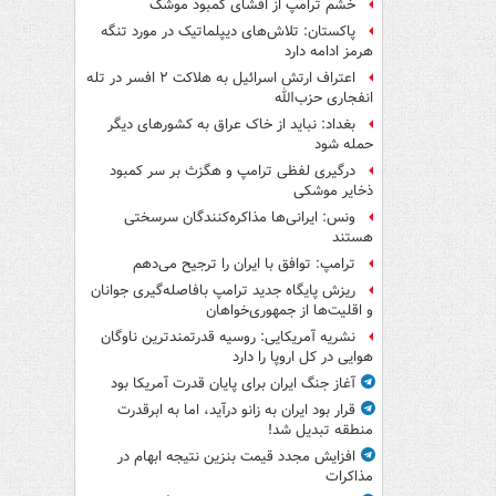
خشم ترامپ از افشای کمبود موشک
پاکستان: تلاش‌های دیپلماتیک در مورد تنگه
هرمز ادامه دارد
اعتراف ارتش اسرائیل به هلاکت ۲ افسر در تله
انفجاری حزب‌الله
بغداد: نباید از خاک عراق به کشورهای دیگر
حمله شود
درگیری لفظی ترامپ و هگزث بر سر کمبود
ذخایر موشکی
ونس: ایرانی‌ها مذاکره‌کنندگان سرسختی
هستند
ترامپ: توافق با ایران را ترجیح می‌دهم
ریزش پایگاه جدید ترامپ بافاصله‌گیری جوانان
و اقلیت‌ها از جمهوری‌خواهان
نشریه آمریکایی: روسیه قدرتمندترین ناوگان
هوایی در کل اروپا را دارد
آغاز جنگ ایران برای پایان قدرت آمریکا بود
قرار بود ایران به زانو درآید، اما به ابرقدرت
منطقه تبدیل شد!
افزایش مجدد قیمت بنزین نتیجه ابهام در
مذاکرات