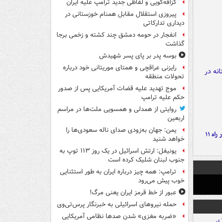
گزافه‌گویی و لفاظی جدید ترامپ علیه ایران
پیروزی استقلال مقابل همنام خوزستانی در
دیداری تدارکاتی
انفجار در حومه دمشق چند کشته و زخمی برجا
گذاشت
بوسه‌ پدر بر پای پسر شهیدش
رایزنی عراقچی و همتای موریتانی خود درباره
تحولات منطقه
موج تهدید علیه قضات آمریکایی پس از صدور
حکم علیه ترامپ
روایتی از همدلی و همسویی ملت‌ها در مراسم
اربعین
یمن: جهان به‌زودی صدای ناله سعودی‌ها را
موج بارش‌های تابستانه در راه ۱۱
خواهد شنید
یونیفل: ارتش اسرائیل در یک روز ۱۱۳ توپ به
جنوب لبنان شلیک کرده است
ترامپ: همه چیز درباره ایران به طور استثنایی
خوب پیش می‌رود
عبور از خط قرمز ایران یعنی مرگ!
حمله نیروهای اسرائیلی به خبرنگار پرس‌تی‌وی
«ضربه مغزی» شدن صدها نظامی آمریکایی