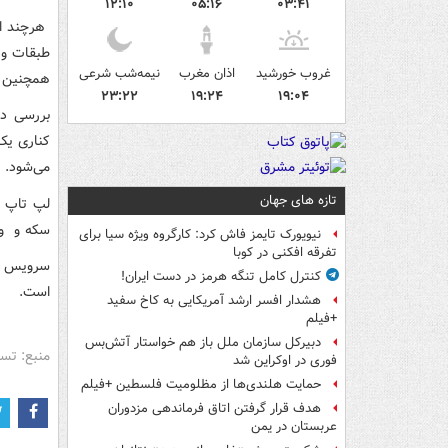
۱۲:۱۰
۰۵:۱۶
۰۳:۴۱
هرچند ای
طبقات و 
غروب خورشید
اذان مغرب
نیمه‌شب شرعی
همچنین ج
۲۳:۲۲
۱۹:۲۴
۱۹:۰۴
بررسی دو
کناری یک
می‌شود.
تازه های جهان
لپ تاپ و
سکه و و
نیویورک تایمز فاش کرد: کارگروه ویژه سیا برای
تفرقه افکنی در کوبا
سرویس م
کنترل کامل تنگه هرمز در دست ایران!
است.
هشدار افسر ارشد آمریکایی به کاخ سفید
+فیلم
دبیرکل سازمان ملل باز هم خواستار آتش‌بس
منبع: تس
فوری در اوکراین شد
حمایت هلندی‌ها از مظلومیت فلسطین +فیلم
هدف قرار گرفتن اتاق‌ فرماندهی مزدوران
عربستان در یمن