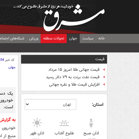
خانه
سیاست
جهان
تحولات منطقه
ورزش
شبکه‌های اجتماع
قیمت
کد خبر
654
جهان
قیمت جهانی طلا امروز ۱۵ مرداد
قیمت نفت برنت به ۷۹ دلار رسید
افزایش قیمت طلا و نقره جهانی
یک دست
خودروی 
استان:
است.
به گزار
خودروی خ
اذان صبح
طلوع آفتاب
اذان ظهر
منبع از 