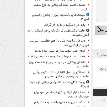
هشدار افسر ارشد آمریکایی به کاخ سفید
+فیلم
موشک‌های بالستیک ایران؛ چالش راهبردی
آمریکا
باید افراد کارآمدتر را به کار گرفت
حامیان فلسطین در مکزیک پرچم اسرائیل را به
آتش کشیدند
دبیرکل سازمان ملل باز هم خواستار آتش‌بس
فوری در اوکراین شد
آنچه رهبر شهید سال‌ها پیش دیده بودند
بررسی: 0
حمایت هلندی‌ها از مظلومیت فلسطین +فیلم
افشای برکناری در موساد پس از شکست پروژه
علیه ایران
پاسخ
دستگیری عامل انتشار مطالب توهین‌آمیز
علیه زائران اربعین در فضای مجازی
روایت تکان‌دهنده دانش‌آموز مینابی از جنایت
آمریکا
هدف قرار گرفتن اتاق‌ فرماندهی مزدوران
عربستان در یمن
شکست پروژه «خاورمیانه جدید» نتانیاهو