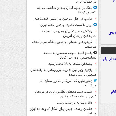
در حملات ایران
جنگ در جبهه لبنان بعد از تفاهم‌نامه چه
تغییری کرده؟
ترامپ در حال سوختن در آتشی خودساخته
ایران را تست نکنید! جاده‌ی خشم ایران!
واکنش سفارت ایران به بیانیه مغرضانه
تقلال
نمایندگان پارلمان اتریش
کریدورهای شمالی و جنوبی تنگه هرمز حذف
می‌شوند
پاسخ قاطع ملیحه محمدی به نسخه
تسلیم‌طلبی روی آنتن BBC
پرشدگی سدها به ۵۸درصد رسید
بازدید وزیر نیرو از روند برق‌رسانی به واحدهای
صنعتی بازسازی‌شده
زنجیرهایی که آمریکا را به زیر سطح آب
می‌کشند!
یام
تثبیت دستاوردهای نظامی ایران در مرزهای
غربی در سایه جنگ رمضان
دانا وایت به بن‌بست رسید
«کمانِ پرنده» چینی برای شکار کروزها به ایران
می‌آید