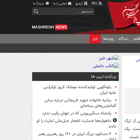
RSS
آرشیو
تماس با ما
دربارهٔ ما
MASHREGH
NEWS
یلم
دیدگاه
پیوندها
بازار
اپ
پربازدیدترین ها
یاوه‌گویی تولیدکننده موشک کروز اوکراینی
علیه ایران
بیانیه خانواده شهید لاریجانی درباره برخی
گمانه‌زنی‌های رسانه‌ای
پادشاه سنگین‌وزنی که در جهان رقیب ندارد
 از ترک
ماهواره‌ها خسارت انفجار جبل‌علی امارت را لو
دادند
است. یک
۶ دستاورد بزرگ ایران در ۱۶۰ روز رهبری رهبر
 است.
انقلاب