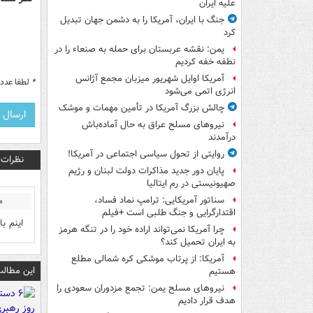
علیه ایران
جنگ با ایران، آمریکا را به دشمن جهان تبدیل
کرد
یمن: نقشه عربستان برای حمله به صنعاء را در
نطفه خفه کردیم
آمریکا اوایل شهریور میزبان مجمع آژانس
*
لطفا عدد م
انرژی اتمی می‌شود
چالش بزرگ آمریکا در تأمین مهمات و موشک
نیروهای مسلح عراق به حال آماده‌باش
درآمدند
روایتی از تحول سیاسی اجتماعی در آمریکا!
نظرات
پایان دور جدید مذاکرات دولت لبنان و رژیم
صهیونیستی در رم ایتالیا
سناتور آمریکایی: ترامپ نماد فساد،
م
اقتدارگرایی و جنگ طلبی است +فیلم
اینم ب
چرا آمریکا نمی‌تواند اراده خود را در تنگه هرمز
به ایران تحمیل کند؟
آمریکا: از پرتاب موشکی کره شمالی مطلع
این مطالب
هستیم
نیروهای مسلح یمن: تجمع مزدوران سعودی را
هدف قرار دادیم