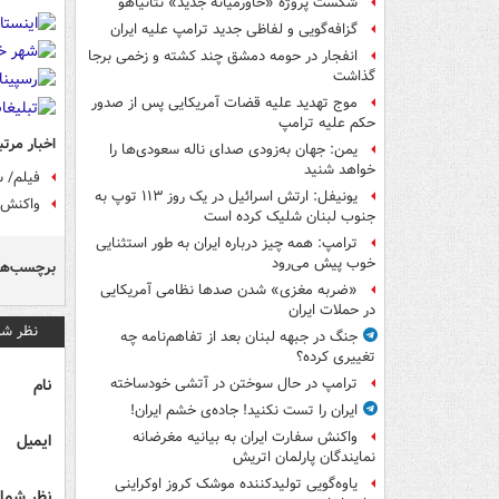
شکست پروژه «خاورمیانه جدید» نتانیاهو
گزافه‌گویی و لفاظی جدید ترامپ علیه ایران
انفجار در حومه دمشق چند کشته و زخمی برجا
گذاشت
موج تهدید علیه قضات آمریکایی پس از صدور
حکم علیه ترامپ
اخبار مرتب
یمن: جهان به‌زودی صدای ناله سعودی‌ها را
خواهد شنید
فیلم/ س
یونیفل: ارتش اسرائیل در یک روز ۱۱۳ توپ به
واکنش ک
جنوب لبنان شلیک کرده است
ترامپ: همه چیز درباره ایران به طور استثنایی
خوب پیش می‌رود
برچسب‌ها
«ضربه مغزی» شدن صدها نظامی آمریکایی
در حملات ایران
نظر شم
جنگ در جبهه لبنان بعد از تفاهم‌نامه چه
تغییری کرده؟
نام
ترامپ در حال سوختن در آتشی خودساخته
ایران را تست نکنید! جاده‌ی خشم ایران!
واکنش سفارت ایران به بیانیه مغرضانه
ایمیل
نمایندگان پارلمان اتریش
یاوه‌گویی تولیدکننده موشک کروز اوکراینی
نظر شما 