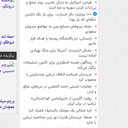
فیدان: اسرائیل به دنبال تخریب روند صلح و
بی‌ثبات کردن سوریه و غزه است
۱۰۰ میلیارد دلار خسارت، برای باز نگه داشتن
تنگه‌ای که باز بود!
حمله نیروهای مسلح یمن به مواضع مزدوران
سعودی
حمله تند ف
زلنسکی: دو پالایشگاه روسیه را هدف قرار
دروغگو، پَ
دادیم
نشنال اینترست: آمریکا برای جنگ پهپادی
برگزیده 
آماده نیست
پنتاگون جلسه اضطراری برای تأمین تسلیحات
برگزار می‌کند
عربستان فرمانده ائتلاف دریایی چندملیتی را
منصوب کرد
عملیات امنیتی حشد الشعبی در مرزهای عراق
و اردن
روایت گاردین از «دیپلماسی کودکستانی»
پرچم سیاه
ترامپ در برابر ایران
همچنان در
کره شمالی یک موشک بالستیک شلیک کرد
صنعا: عربستان قدرت دور زدن محاصره دریایی
را ندارد