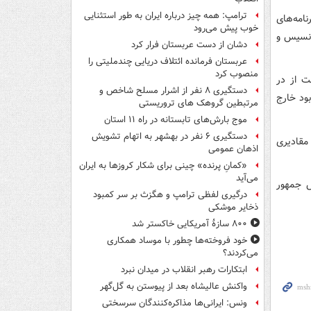
ترامپ: همه چیز درباره ایران به طور استثنایی
امه‌های
خوب پیش می‌رود
انسیس و
دشان از دست عربستان فرار کرد
عربستان فرمانده ائتلاف دریایی چندملیتی را
منصوب کرد
ت از در
دستگیری ۸ نفر از اشرار مسلح شاخص و
ود خارج
مرتبطین گروهک های تروریستی
موج بارش‌های تابستانه در راه ۱۱ استان
دستگیری ۶ نفر در بهشهر به اتهام تشویش
مقادیری
اذهان عمومی
«کمانِ پرنده» چینی برای شکار کروزها به ایران
می‌آید
 جمهور
درگیری لفظی ترامپ و هگزث بر سر کمبود
ذخایر موشکی
۸۰۰ سازۀ آمریکایی خاکستر شد
خود فروخته‌ها چطور با موساد همکاری
می‌کردند؟
ابتکارات رهبر انقلاب در میدان نبرد
واکنش عالیشاه بعد از پیوستن به گل‌گهر
ونس: ایرانی‌ها مذاکره‌کنندگان سرسختی