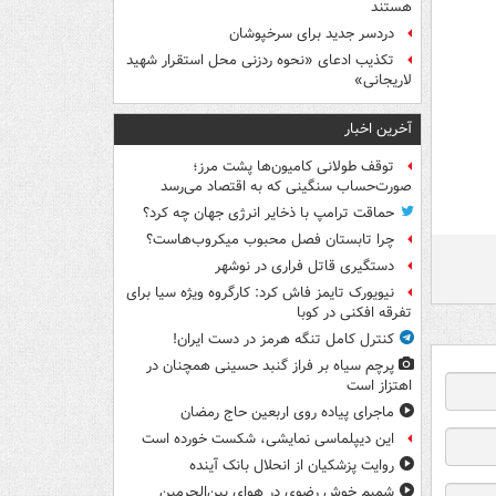
هستند
دردسر جدید برای سرخپوشان
تکذیب ادعای «نحوه ردزنی محل استقرار شهید
لاریجانی»
آخرین اخبار
توقف طولانی کامیون‌ها پشت مرز؛
صورت‌حساب سنگینی که به اقتصاد می‌رسد
حماقت ترامپ با ذخایر انرژی جهان چه کرد؟
چرا تابستان فصل محبوب میکروب‌هاست؟
دستگیری قاتل فراری در نوشهر
نیویورک تایمز فاش کرد: کارگروه ویژه سیا برای
تفرقه افکنی در کوبا
کنترل کامل تنگه هرمز در دست ایران!
پرچم سیاه بر فراز گنبد حسینی همچنان در
اهتزاز است
ماجرای پیاده روی اربعین حاج رمضان
این دیپلماسی نمایشی، شکست خورده است
روایت پزشکیان از انحلال بانک آینده
شمیم خوش رضوی در هوای بین‌الحرمین