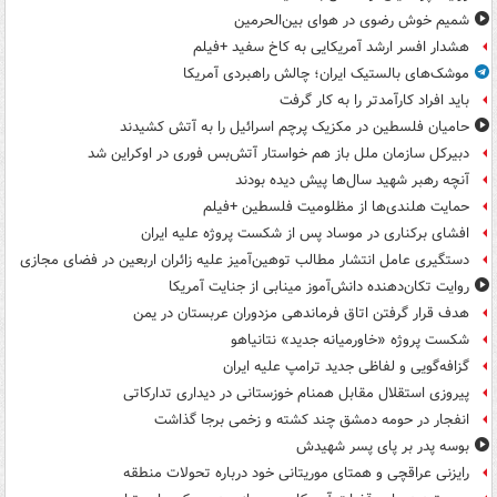
شمیم خوش رضوی در هوای بین‌الحرمین
هشدار افسر ارشد آمریکایی به کاخ سفید +فیلم
موشک‌های بالستیک ایران؛ چالش راهبردی آمریکا
باید افراد کارآمدتر را به کار گرفت
حامیان فلسطین در مکزیک پرچم اسرائیل را به آتش کشیدند
دبیرکل سازمان ملل باز هم خواستار آتش‌بس فوری در اوکراین شد
آنچه رهبر شهید سال‌ها پیش دیده بودند
حمایت هلندی‌ها از مظلومیت فلسطین +فیلم
افشای برکناری در موساد پس از شکست پروژه علیه ایران
دستگیری عامل انتشار مطالب توهین‌آمیز علیه زائران اربعین در فضای مجازی
روایت تکان‌دهنده دانش‌آموز مینابی از جنایت آمریکا
هدف قرار گرفتن اتاق‌ فرماندهی مزدوران عربستان در یمن
شکست پروژه «خاورمیانه جدید» نتانیاهو
گزافه‌گویی و لفاظی جدید ترامپ علیه ایران
پیروزی استقلال مقابل همنام خوزستانی در دیداری تدارکاتی
انفجار در حومه دمشق چند کشته و زخمی برجا گذاشت
بوسه‌ پدر بر پای پسر شهیدش
رایزنی عراقچی و همتای موریتانی خود درباره تحولات منطقه