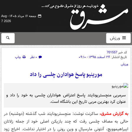
جمعه ۱۶ مرداد ۱۴۰۵ -
Aug
7 2026
ورزش
کد خبر
701557
تاریخ انتشار:
۲۴ اسفند ۱۳۹۵ - ۰۹:۱۰
۰ نظر
چاپ
ورزش
مورینیو پاسخ هوادارن چلسی را داد
سرمربی منچستریونایتد پاسخ اعتراض هواداران چلسی به خود را داد و
عنوان کرد بهترین مربی تاریخ این باشگاه است.
به‌ گزارش ‌مشرق،
ساکرنت نوشت: منچستریونایتد شب گذشته (دوشنبه) در
حالی به مصاف چلسی رفت که چند بازیکن اصلی خود از جمله زلاتان
ایبراهیموویچ، آنتونی مارسیال و وین رونی را در اختیار نداشت. اخراج زود