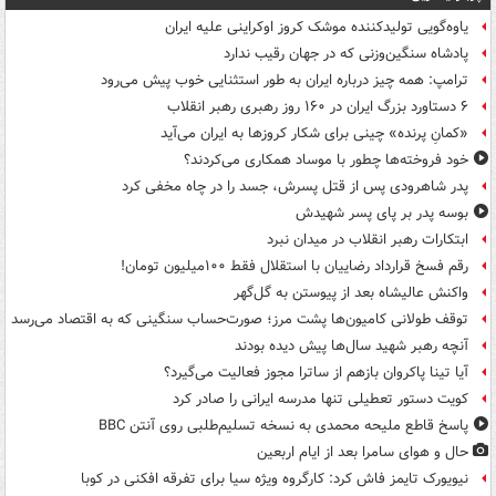
یاوه‌گویی تولیدکننده موشک کروز اوکراینی علیه ایران
پادشاه سنگین‌وزنی که در جهان رقیب ندارد
ترامپ: همه چیز درباره ایران به طور استثنایی خوب پیش می‌رود
۶ دستاورد بزرگ ایران در ۱۶۰ روز رهبری رهبر انقلاب
«کمانِ پرنده» چینی برای شکار کروزها به ایران می‌آید
خود فروخته‌ها چطور با موساد همکاری می‌کردند؟
پدر شاهرودی پس از قتل پسرش، جسد را در چاه مخفی کرد
بوسه‌ پدر بر پای پسر شهیدش
ابتکارات رهبر انقلاب در میدان نبرد
رقم فسخ قرارداد رضاییان با استقلال فقط ۱۰۰میلیون تومان!
واکنش عالیشاه بعد از پیوستن به گل‌گهر
توقف طولانی کامیون‌ها پشت مرز؛ صورت‌حساب سنگینی که به اقتصاد می‌رسد
آنچه رهبر شهید سال‌ها پیش دیده بودند
آیا تینا پاکروان بازهم از ساترا مجوز فعالیت می‌گیرد؟
کویت دستور تعطیلی تنها مدرسه ایرانی را صادر کرد
پاسخ قاطع ملیحه محمدی به نسخه تسلیم‌طلبی روی آنتن BBC
حال و هوای سامرا بعد از ایام اربعین
نیویورک تایمز فاش کرد: کارگروه ویژه سیا برای تفرقه افکنی در کوبا