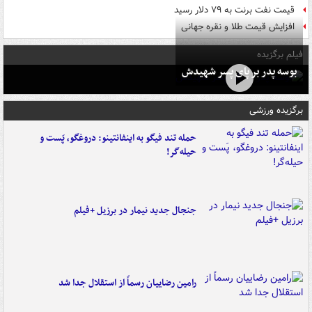
قیمت نفت برنت به ۷۹ دلار رسید
افزایش قیمت طلا و نقره جهانی
فیلم برگزیده
بوسه‌ پدر بر پای پسر شهیدش
برگزیده ورزشی
حمله تند فیگو به اینفانتینو: دروغگو، پَست‌ و
حیله‌گر!
جنجال جدید نیمار در برزیل +فیلم
رامین رضاییان رسماً از استقلال جدا شد