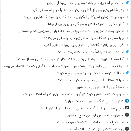
مسجد جامع یزد، از باشکوه‌ترین معماری‌های ایران
پدر شاهرودی پس از قتل پسرش، جسد را در چاه مخفی کرد
دردسر همزمان آمریکا و اوکراین با ته کشیدن موشک های پاتریوت
آثار مخرب مصرف الکل و سیگار در بروز بیماری‌ها
اذعان رسانه صهیونیست به موج بی‌سابقه فرار از سرزمین‌های اشغالی
چرا مغز در هنگام خواب، انرژی خود را خالی می‌کند؟
گرما برای پالایشگاه‌ها و منابع برق اروپا اضطرار آفرید
ایالات متحده واقعاً یک «ببر کاغذی» است!
آیا مصرف قهوه و نوشیدنی‌های کافئین‌دار در دوران بارداری مجاز است؟
توقف طولانی کامیون‌ها پشت مرز؛ صورت‌حساب سنگینی که به اقتصاد می‌رسد
حماقت ترامپ با ذخایر انرژی جهان چه کرد؟
چرا تابستان فصل محبوب میکروب‌هاست؟
دستگیری قاتل فراری در نوشهر
نیویورک تایمز فاش کرد: کارگروه ویژه سیا برای تفرقه افکنی در کوبا
کنترل کامل تنگه هرمز در دست ایران!
پرچم سیاه بر فراز گنبد حسینی همچنان در اهتزاز است
ماجرای پیاده روی اربعین حاج رمضان
این دیپلماسی نمایشی، شکست خورده است
روایت پزشکیان از انحلال بانک آینده