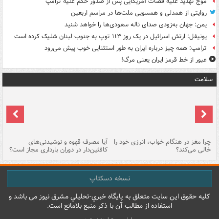
موج تهدید علیه قضات آمریکایی پس از صدور حکم علیه ترامپ
روایتی از همدلی و همسویی ملت‌ها در مراسم اربعین
یمن: جهان به‌زودی صدای ناله سعودی‌ها را خواهد شنید
یونیفل: ارتش اسرائیل در یک روز ۱۱۳ توپ به جنوب لبنان شلیک کرده است
ترامپ: همه چیز درباره ایران به طور استثنایی خوب پیش می‌رود
عبور از خط قرمز ایران یعنی مرگ!
سلامت
ت
چرا مغز در هنگام خواب، انرژی خود را
آیا مصرف قهوه و نوشیدنی‌های
چر
خالی می‌کند؟
کافئین‌دار در دوران بارداری مجاز است؟
می
نسخه دسکتاپ
کليه حقوق اين سايت متعلق به پایگاه خبري-تحليلي مشرق نيوز می باشد و
استفاده از مطالب آن با ذکر منبع بلامانع است.