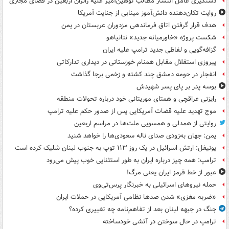
دستگیری عامل انتشار مطالب توهین‌آمیز علیه زائران اربعین در فضای مجازی
روایت تکان‌دهنده دانش‌آموز مینابی از جنایت آمریکا
هدف قرار گرفتن اتاق‌ فرماندهی مزدوران عربستان در یمن
شکست پروژه «خاورمیانه جدید» نتانیاهو
گزافه‌گویی و لفاظی جدید ترامپ علیه ایران
پیروزی استقلال مقابل همنام خوزستانی در دیداری تدارکاتی
انفجار در حومه دمشق چند کشته و زخمی برجا گذاشت
بوسه‌ پدر بر پای پسر شهیدش
رایزنی عراقچی و همتای موریتانی خود درباره تحولات منطقه
موج تهدید علیه قضات آمریکایی پس از صدور حکم علیه ترامپ
روایتی از همدلی و همسویی ملت‌ها در مراسم اربعین
یمن: جهان به‌زودی صدای ناله سعودی‌ها را خواهد شنید
یونیفل: ارتش اسرائیل در یک روز ۱۱۳ توپ به جنوب لبنان شلیک کرده است
ترامپ: همه چیز درباره ایران به طور استثنایی خوب پیش می‌رود
عبور از خط قرمز ایران یعنی مرگ!
حمله نیروهای اسرائیلی به خبرنگار پرس‌تی‌وی
«ضربه مغزی» شدن صدها نظامی آمریکایی در حملات ایران
جنگ در جبهه لبنان بعد از تفاهم‌نامه چه تغییری کرده؟
ترامپ در حال سوختن در آتشی خودساخته