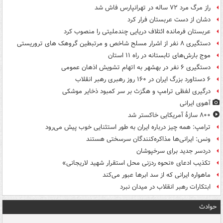
راز مرگ مرد ۷۲ ساله در تهرانپارس فاش شد
دشان از دست عربستان فرار کرد
عربستان فرمانده ائتلاف دریایی چندملیتی را منصوب کرد
دستگیری ۸ نفر از اشرار مسلح شاخص و مرتبطین گروهک های تروریستی
موج بارش‌های تابستانه در راه ۱۱ استان
دستگیری ۶ نفر در بهشهر به اتهام تشویش اذهان عمومی
۶ دستاورد بزرگ ایران در ۱۶۰ روز رهبری رهبر انقلاب
درگیری لفظی ترامپ و هگزث بر سر کمبود ذخایر موشکی
آهوی ایرانی
۸۰۰ سازۀ آمریکایی خاکستر شد
ترامپ: همه چیز درباره ایران به طور استثنایی خوب پیش می‌رود
ونس: ایرانی‌ها مذاکره‌کنندگان سرسختی هستند
دردسر جدید برای سرخپوشان
تکذیب ادعای «نحوه ردزنی محل استقرار شهید لاریجانی»
ماهواره ایرانی که از سد ابرها عبور می‌کند
ابتکارات رهبر انقلاب در میدان نبرد
حوادث