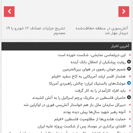
تصادف مرگبار در محور اهواز–شوش ۲
آتش‌سوزی در منطقه حفاظت‌شده
تشریح جزئیات تصادف ۱۲ خودرو با ۱۹
پا
دیزمار مهار شد
مصدوم
آخرین اخبار
این دیپلماسی نمایشی، شکست خورده است
روایت پزشکیان از انحلال بانک آینده
شمیم خوش رضوی در هوای بین‌الحرمین
هشدار افسر ارشد آمریکایی به کاخ سفید +فیلم
موشک‌های بالستیک ایران؛ چالش راهبردی آمریکا
باید افراد کارآمدتر را به کار گرفت
حامیان فلسطین در مکزیک پرچم اسرائیل را به آتش کشیدند
دبیرکل سازمان ملل باز هم خواستار آتش‌بس فوری در اوکراین شد
آنچه رهبر شهید سال‌ها پیش دیده بودند
حمایت هلندی‌ها از مظلومیت فلسطین +فیلم
افشای برکناری در موساد پس از شکست پروژه علیه ایران