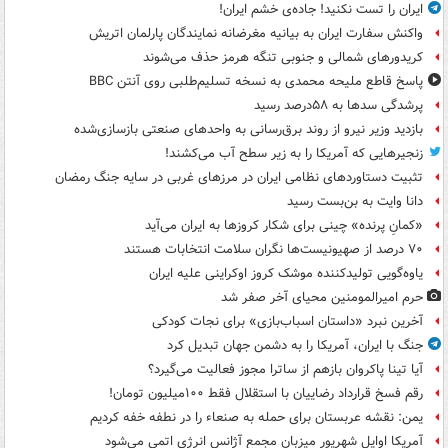
ایران را تست نکنید! جاده‌ی خشم ایران!
واکنش سفارت ایران به بیانیه مغرضانه نمایندگان پارلمان اتریش
کریدورهای شمالی و جنوبی تنگه هرمز حذف می‌شوند
پاسخ قاطع ملیحه محمدی به نسخه تسلیم‌طلبی روی آنتن BBC
پرشدگی سدها به ۵۸درصد رسید
بازدید وزیر نیرو از روند برق‌رسانی به واحدهای صنعتی بازسازی‌شده
زنجیرهایی که آمریکا را به زیر سطح آب می‌کشند!
تثبیت دستاوردهای نظامی ایران در مرزهای غربی در سایه جنگ رمضان
دانا وایت به بن‌بست رسید
«کمانِ پرنده» چینی برای شکار کروزها به ایران می‌آید
۷۰ درصد از صهیونیست‌ها نگران سلامت انتخابات هستند
یاوه‌گویی تولیدکننده موشک کروز اوکراینی علیه ایران
حرم امیرالمومنین محیای آخر صفر شد
آخرین نبرد «داستان اسباب‌بازی» برای نجات کودکی
جنگ با ایران، آمریکا را به دشمن جهان تبدیل کرد
آیا تینا پاکروان بازهم از ساترا مجوز فعالیت می‌گیرد؟
رقم فسخ قرارداد رضاییان با استقلال فقط ۱۰۰میلیون تومان!
یمن: نقشه عربستان برای حمله به صنعاء را در نطفه خفه کردیم
آمریکا اوایل شهریور میزبان مجمع آژانس انرژی اتمی می‌شود