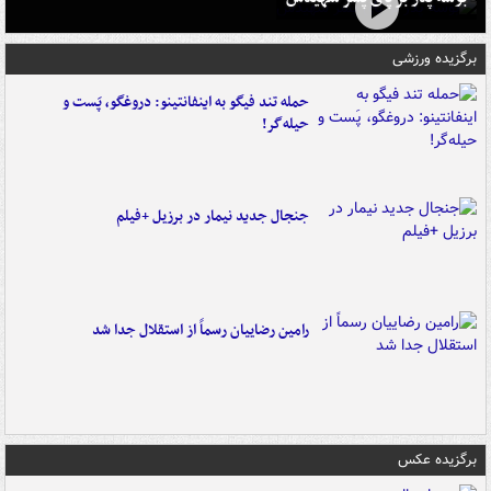
برگزیده ورزشی
حمله تند فیگو به اینفانتینو: دروغگو، پَست‌ و
حیله‌گر!
جنجال جدید نیمار در برزیل +فیلم
رامین رضاییان رسماً از استقلال جدا شد
برگزیده عکس