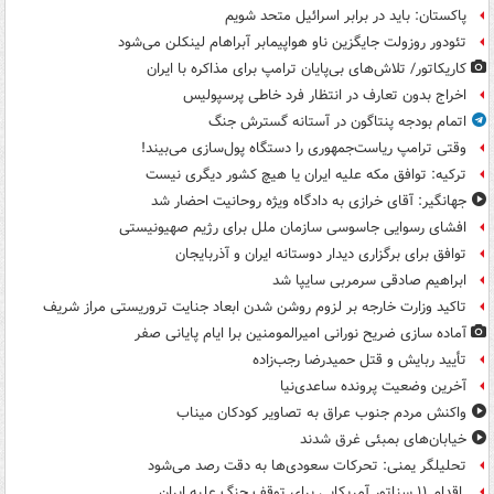
پاکستان: باید در برابر اسرائیل متحد شویم
تئودور روزولت جایگزین ناو هواپیمابر آبراهام لینکلن می‌شود
کاریکاتور/ تلاش‌های بی‌پایان ترامپ برای مذاکره با ایران
اخراج بدون تعارف در انتظار فرد خاطی پرسپولیس
اتمام بودجه پنتاگون در آستانه گسترش جنگ
وقتی ترامپ ریاست‌جمهوری را دستگاه پول‌سازی می‌بیند!
ترکیه: توافق مکه علیه ایران یا هیچ کشور دیگری نیست
جهانگیر: آقای خرازی به دادگاه ویژه روحانیت احضار شد
افشای رسوایی جاسوسی سازمان ملل برای رژیم صهیونیستی
توافق برای برگزاری دیدار دوستانه ایران و آذربایجان
ابراهیم صادقی سرمربی سایپا شد
تاکید وزارت خارجه بر لزوم روشن شدن ابعاد جنایت تروریستی مراز شریف
آماده سازی ضریح نورانی امیرالمومنین برا ایام پایانی صفر
تأیید ربایش و قتل حمیدرضا رجب‌زاده
آخرین وضعیت پرونده ساعدی‌نیا
واکنش مردم جنوب عراق به تصاویر کودکان میناب
خیابان‌های بمبئی غرق شدند
تحلیلگر یمنی: تحرکات سعودی‌ها به دقت رصد می‌شود
اقدام ۱۱ سناتور آمریکایی برای توقف جنگ علیه ایران