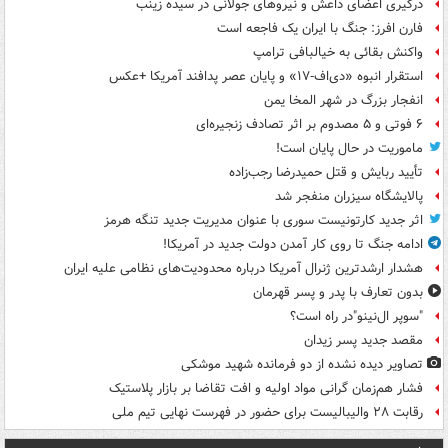
درگیری اعضای داعش و نیروهای جولانی در سیده زینب
فارن افرز: جنگ با ایران یک فاجعه است
واکنش بقائی به خیالبافی ترامپ
استقرار انبوه «دی‌اف‑۱۷» و پایان عصر پدافند آمریکا +عکس
انفجار بزرگ در شهر المخا یمن
۶ فوتی و ۵ مصدوم بر اثر تصادف زنجیره‌ای
ماموریت در حال پایان است!
تأیید ربایش و قتل حمیدرضا رجب‌زاده
پالایشگاه سیزران منفجر شد
اثر جدید کارتونیست سوری با عنوان مدیریت جدید تنگه هرمز
ادامه جنگ تا روی کار آمدن دولت جدید در آمریکا!
هشدار ارشدترین ژنرال آمریکا درباره محدودیت‌های نظامی علیه ایران
بدون تعارف با پدر و پسر قهرمان
"سوپر ال‌نینو"در راه است؟
مقصد جدید پسر زیدان
تصاویر دیده‌ نشده از دو فرمانده شهید موشکی
فشار هم‌زمان گرانی مواد اولیه و افت تقاضا بر بازار پلاستیک
رقابت ۲۸ والیبالیست برای حضور در فهرست نهایی تیم ملی