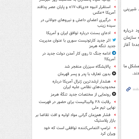
استقرار انبوه «دی‌اف‑۱۷» و پایان عصر پدافند
د شیرینی
آمریکا +عکس
درگیری اعضای داعش و نیروهای جولانی در
سیده زینب
 درباره
ادعای بسنت درباره توافق ایران و آمریکا
ه سازمان
اثر جدید کارتونیست سوری با عنوان مدیریت
ور مجددا آغاز
جدید تنگه هرمز
ادامه جنگ تا روی کار آمدن دولت جدید در
آمریکا!
 مشکل ما
پالایشگاه سیزران منفجر شد
ند.
بدون تعارف با پدر و پسر قهرمان
هشدار ارشدترین ژنرال آمریکا درباره
محدودیت‌های نظامی علیه ایران
رونمایی از مختصات جدید تنگۀ هرمز
رقابت ۲۸ والیبالیست برای حضور در فهرست
نهایی تیم ملی
فشار هم‌زمان گرانی مواد اولیه و افت تقاضا بر
بازار پلاستیک
ترامپ التماس‌کننده توافقی است که خود
ویران کرد