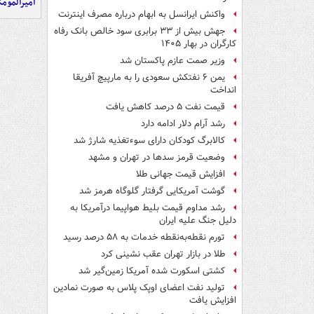
امیرالمومن
واکنش ایرانسل به ابهام درباره مصرف اینترنت
جهش بیش از ۳۳ برابری سود خالص بانک رفاه
کارگران در بهار ۱۴۰۵
وزیر صمت عازم پاکستان شد
یمن ۶ نفتکش سعودی را به مارپیچ آفریقا
انداخت
قیمت نفت ۵ درصد کاهش یافت
رشد آرام دلار ادامه دارد
کالابرگ کودکان دارای سوءتغذیه شارژ شد
وضعیت قرمز سدها در تهران و مشهد
افزایش قیمت جهانی طلا
گوشت آمریکایی گرفتار گلوگاه هرمز شد
رشد مداوم قیمت بلیط هواپیما درآمریکا به
دلیل جنگ علیه ایران
تورم نقطه‌به‌نقطه خدمات به ۵۸ درصد رسید
طلا در بازار تهران عقب نشینی کرد
کشتی اسکورت شده آمریکا زمین‌گیر شد
تولید نفت اعضای اوپک پلاس به صورت نمادین
افزایش یافت