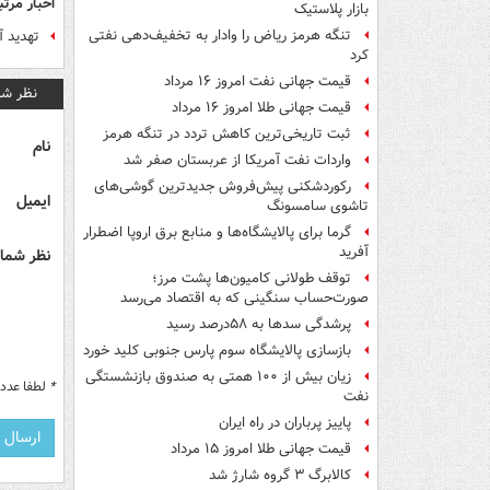
اخبار مرتب
بازار پلاستیک
تنگه هرمز ریاض را وادار به تخفیف‌دهی نفتی
تهدید آ
کرد
قیمت جهانی نفت امروز ۱۶ مرداد
نظر شم
قیمت جهانی طلا امروز ۱۶ مرداد
ثبت تاریخی‌ترین کاهش تردد در تنگه هرمز
نام
واردات نفت آمریکا از عربستان صفر شد
رکوردشکنی پیش‌فروش جدیدترین گوشی‌های
ایمیل
تاشوی سامسونگ
گرما برای پالایشگاه‌ها و منابع برق اروپا اضطرار
آفرید
نظر شما 
توقف طولانی کامیون‌ها پشت مرز؛
صورت‌حساب سنگینی که به اقتصاد می‌رسد
پرشدگی سدها به ۵۸درصد رسید
بازسازی پالایشگاه سوم پارس جنوبی کلید خورد
زیان بیش از ۱۰۰ همتی به صندوق‌ بازنشستگی
*
لطفا عدد م
نفت
پاییز پرباران در راه ایران
قیمت جهانی طلا امروز ۱۵ مرداد
کالابرگ ۳ گروه شارژ شد