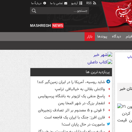
RSS
آرشیو
تماس با ما
دربارهٔ ما
MASHREGH
NEWS
یلم
دیدگاه
پیوندها
بازار
اپ
پربازدیدترین ها
شاید روسیه، آمریکا را در ایران زمین‌گیر کند!
خم‌گذار استان تهران از افزایش شیوع آنفلوانزا به ۲۱ استان خبر
واکنش بقائی به خیالبافی ترامپ
پاسخ منفی یک لژیونر به باشگاه پرسپولیس
انفجار بزرگ در شهر المخا یمن
ناصر نبی پور با بیان اینکه براساس اعلام سازمان دامپزشکی کشور تاکنون ۲۱
۶ فوتی و ۵ مصدوم بر اثر تصادف زنجیره‌ای
 کردن
فارن افرز: جنگ با ایران یک فاجعه است
ین قیمت
ماموریت در حال پایان است!
بیانیه سپاه پاسداران به مناسبت روز خبرنگار