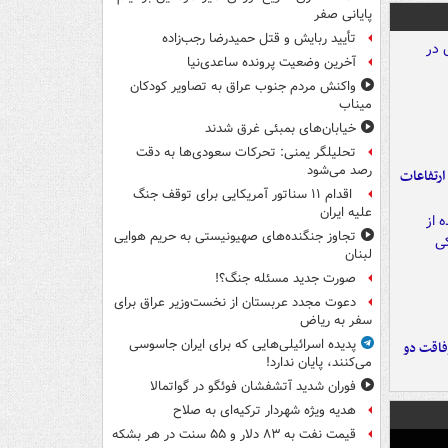
پایانی صفر
تأیید ربایش و قتل حمیدرضا رجب‌زاده
آخرین وضعیت پرونده ساعدی‌نیا
واکنش مردم جنوب عراق به تصاویر کودکان
میناب
خیابان‌های بمبئی غرق شدند
تحلیلگر یمنی: تحرکات سعودی‌ها به دقت
رصد می‌شود
ارتفاعات
اقدام ۱۱ سناتور آمریکایی برای توقف جنگ
علیه ایران
تجاوز جنگنده‌های صهیونیستی به حریم هوایی
لبنان
صورت جدید مسئله جنگ؟!
دعوت مجدد عربستان از نخست‌وزیر عراق برای
سفر به ریاض
پدیده اسرائیلی‌هایی که برای ایران جاسوسی
فاقت دو
می‌کنند، پایان ندارد!
فوران شدید آتشفشان فوئگو در گواتمالا
هدیه ویژه شهردار ترکیه‌ای به صلاح
قیمت نفت به ۸۳ دلار و ۵۵ سنت در هر بشکه