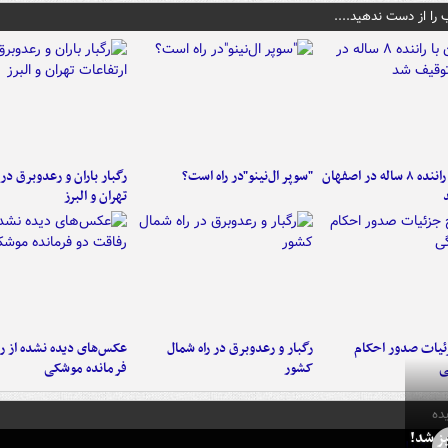
 را از دست ندهید....
کامیون با راننده ۸ ساله در اصفهان
"سوپر ال‌نینو"در راه است؟
رگبار باران و رعدوبرق در 
تهران و البرز
ئیات صدور احکام
رگبار و رعدوبرق در راه شمال
عکس‌های دیده نشده از ر
ی
کشور
فرمانده‌ موشکی
ده
ز شد!