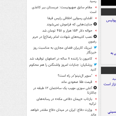
رسید
مقام سابق صهیونیست: عربستان ببر کاغذی
است
افشای رسوایی اخلاقی رئیس فیفا
جنایت‌هایی که فراموش نمی‌شوند
حواله دلار ۱۵۴ هزار و ۴۵۱ تومان شد
نصب کتیبه‌های شهادت امام رضا(ع) در حرم
رضوی
تبریک کاربران فضای مجازی به مناسبت روز
خبرنگار
 به
کامیون با راننده ۸ ساله در اصفهان توقیف شد
پزشکیان: جنایات امروز واشنگتن را هم محکوم
کنید
"سوپر ال‌نینو"در راه است؟
قیمت طلا صعودی ماند
آتش سوزی مهیب یک ساختمان ۱۲ طبقه در
جاکارتا
بازتاب «پیمان دفاعی مکه» در رسانه‌های
ترکیه
وزارت دفاع: ایران در میدان دفاع مقتدر خواهد
حسینی
ماند