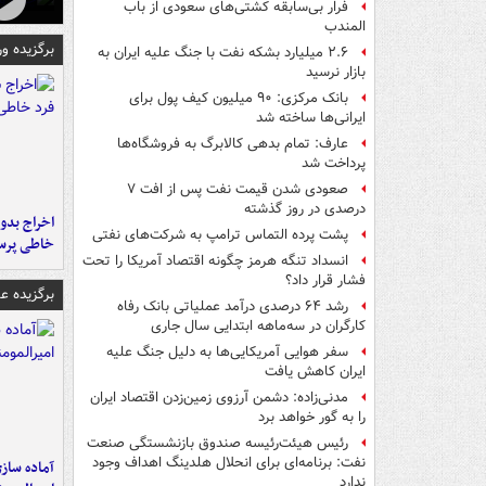
فرار بی‌سابقه کشتی‌های سعودی از باب
المندب
برگزیده و
۲.۶ میلیارد بشکه نفت با جنگ علیه ایران به
بازار نرسید
بانک مرکزی: ۹۰ میلیون کیف پول برای
ایرانی‌ها ساخته شد
عارف: تمام بدهی کالابرگ به فروشگاه‌ها
پرداخت شد
صعودی شدن قیمت نفت پس از افت ۷
درصدی در روز گذشته
اخراج بدون
پشت پرده التماس ترامپ به شرکت‌های نفتی
خاطی پرس
انسداد تنگه هرمز چگونه اقتصاد آمریکا را تحت
فشار قرار داد؟
برگزیده 
رشد ۶۴ درصدی درآمد عملیاتی بانک رفاه
کارگران در سه‌ماهه ابتدایی سال جاری
سفر هوایی آمریکایی‌ها به دلیل جنگ علیه
ایران کاهش یافت
مدنی‌زاده: دشمن آرزوی زمین‌زدن اقتصاد ایران
را به گور خواهد برد
رئیس هیئت‌رئیسه صندوق بازنشستگی صنعت
نفت: برنامه‌ای برای انحلال هلدینگ اهداف وجود
آماده ساز
ندارد