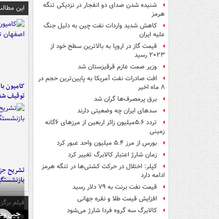
شنیده شدن صدای دو انفجار در نزدیکی تنگه
این مطالب
هرمز
کاهش شدید واردات نفت چین به دلیل جنگ
علیه ایران
قیمت گاز در اروپا به بالاترین سطح خود از
۲۰۲۳ رسید
وزیر صمت عازم قرقیزستان شد
افت صادرات نفت آمریکا به پایین‌ترین حجم در
۸ ماه اخیر
توقیف شد
برق پرمصرف‌ها گران شد
سدهای ایران چه وضعیتی دارند
تردد ۵.۶میلیون زائر اربعین از مرزهای ۶گانه
زمینی
بورس از مرز ۵.۴ میلیون واحد عبور کرد
زمان شارژ اعتبار کالابرگ تغییر کرد
کپلر: اختلال در حرکت کشتی‌ها در تنگه هرمز
تشریح جز
ادامه دارد
بازنشستگ
قیمت نفت برنت به ۷۹ دلار رسید
افزایش قیمت طلا و نقره جهانی
فیلم برگزی
کالابرگ سه گروه فردا شارژ می‌شود
چین ونی