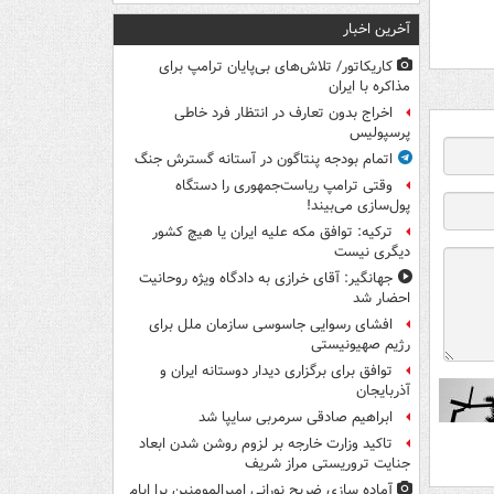
آخرین اخبار
کاریکاتور/ تلاش‌های بی‌پایان ترامپ برای
مذاکره با ایران
اخراج بدون تعارف در انتظار فرد خاطی
پرسپولیس
اتمام بودجه پنتاگون در آستانه گسترش جنگ
وقتی ترامپ ریاست‌جمهوری را دستگاه
پول‌سازی می‌بیند!
ترکیه: توافق مکه علیه ایران یا هیچ کشور
دیگری نیست
جهانگیر: آقای خرازی به دادگاه ویژه روحانیت
احضار شد
افشای رسوایی جاسوسی سازمان ملل برای
رژیم صهیونیستی
توافق برای برگزاری دیدار دوستانه ایران و
آذربایجان
ابراهیم صادقی سرمربی سایپا شد
تاکید وزارت خارجه بر لزوم روشن شدن ابعاد
جنایت تروریستی مراز شریف
آماده سازی ضریح نورانی امیرالمومنین برا ایام