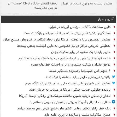
ای
هشدار نسبت به وفوع تندباد در تهران
لحظه انفجار جایگاه CNG "صحنه" در
دس
دوربین مداربسته
ات
آخرین اخبار
دلیل مخالفت AFC با میزبانی آبی‌ها در عراق
سخنگوی ارتش: نظم ایرانی حاکم بر تنگه غیرقابل بازگشت است
هشدار الموسوی درباره توطئه آمریکا برای ایجاد شکاف در نیروهای مسلح عراق
تعطیلی تدریجی مراکز دیالیز خصوصی به دلیل انباشت بدهی بیمه‌ها
خاویر باردم؛ یک ستاره در برابر سکوت جهان
خدمه ناو لینکلن: پس از ۸ ماه حضور در دریا خسته و درمانده‌ شدیم
توافق بغداد و شرکت «شورون» برای احداث خط لوله بصره
۴ متهم قتل حمیدرضا رجب‌زاده دستگیر شدند
ولایتی: نیروهای خارجی باید منطقه را ترک کنند
هشدار دبیر شورای عالی امنیت ملی به امریکا درباره تنگه هرمز
پرونده حقوقی جنایت جنگی آمریکا در میناب به جریان افتاد
ادعای زلنسکی درباره تامین ماهانه موشک‌های رهگیر توسط آمریکا
خطای محاسباتی آمریکا و برتری راهبردی جمهوری اسلامی!
زنگ خطر پایان ذخایر دفاعی کشورهای خلیج فارس هم به صدا درآمد
عمان: مذاکرات مثبت و سازنده با ایران ادامه دارد