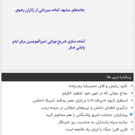
جاده‌های مشهد آماده میزبانی از زائران رضوی
آماده سازی ضریح نورانی امیرالمومنین برای ایام
پایانی صفر
پربازدیدترین ها
تأیید ربایش و قتل حمیدرضا رجب‌زاده
مداح جوانی که در خون خود غلطید +فیلم
استقرار انبوه «دی‌اف‑۱۷» و پایان عصر پدافند آمریکا +عکس
درگیری اعضای داعش و نیروهای جولانی در سیده زینب
پزشکیان: جنایات امروز واشنگتن را هم محکوم کنید
بیانیه سپاه پاسداران به مناسبت روز خبرنگار
فارن افرز: جنگ با ایران یک فاجعه است