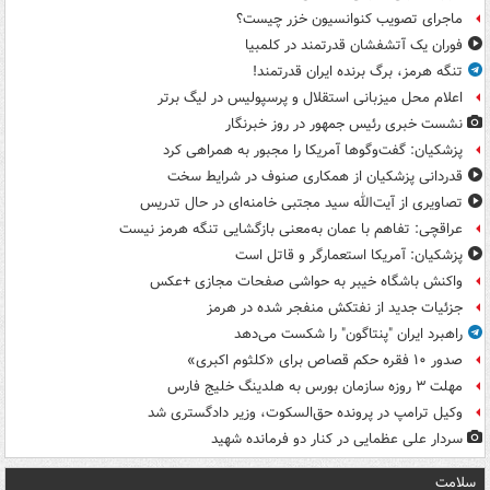
ماجرای تصویب کنوانسیون خزر چیست؟
فوران یک آتشفشان قدرتمند در کلمبیا
تنگه هرمز، برگ برنده ایران قدرتمند!
اعلام محل میزبانی استقلال و پرسپولیس در لیگ برتر
نشست خبری رئیس جمهور در روز خبرنگار
پزشکیان: گفت‌وگوها آمریکا را مجبور به همراهی کرد
قدردانی پزشکیان از همکاری صنوف در شرایط سخت
تصاویری از آیت‌الله سید مجتبی خامنه‌ای در حال تدریس
عراقچی: تفاهم با عمان به‌معنی بازگشایی تنگه هرمز نیست
پزشکیان: آمریکا استعمارگر و قاتل است
واکنش باشگاه خیبر به حواشی صفحات مجازی +عکس
جزئیات جدید از نفتکش منفجر شده در هرمز
راهبرد ایران "پنتاگون" را شکست می‌دهد
صدور ۱۰ فقره حکم قصاص برای «کلثوم اکبری»
مهلت ۳ روزه سازمان بورس به هلدینگ خلیج فارس
وکیل ترامپ در پرونده حق‌السکوت، وزیر دادگستری شد
سردار علی عظمایی در کنار دو فرمانده شهید
سلامت