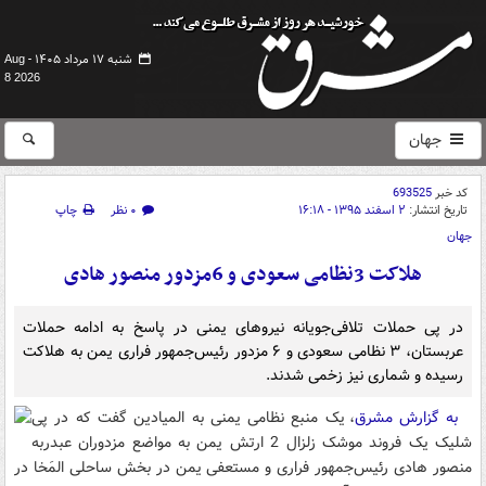
شنبه ۱۷ مرداد ۱۴۰۵ -
Aug
8 2026
جهان
کد خبر
693525
تاریخ انتشار:
۲ اسفند ۱۳۹۵ - ۱۶:۱۸
۰ نظر
چاپ
جهان
هلاکت 3نظامی سعودی و 6مزدور منصور هادی
در پی حملات تلافی‌جویانه نیروهای یمنی در پاسخ به ادامه حملات
عربستان، ۳ نظامی سعودی و ۶ مزدور رئیس‌جمهور فراری یمن به هلاکت
رسیده و شماری نیز زخمی شدند.
به گزارش مشرق
، یک منبع نظامی یمنی به المیادین گفت که در پی
شلیک یک فروند موشک زلزال 2 ارتش یمن به مواضع مزدوران عبدربه
منصور هادی رئیس‌جمهور فراری و مستعفی یمن در بخش ساحلی المَخا در