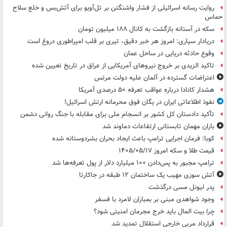
روایت رسانه اسرائیلی از فشار واشنگتن بر تل‌آویو برای آتش‌بس و خلع سلاح
حماس
سکه در آستانه بازگشت به کانال ۱۸۸ میلیون تومان
دریادار سیاری: امروز هر خبر دقیق، تیری بر قلب امپراطوری دروغ است
وقوع حادثه دریایی در ساحل عمان
تاکید الزیدی بر خروج نیروهای آمریکایی از عراق در تاریخ تعیین شده
اعتراضات گسترده در آلمان علیه دولت مرتس
هشدار کانادا درباره عواقب تعرفه ۵۰ درصدی آمریکا
نفوذ اطلاعاتی ایران در یگان فوق محرمانه ارتش اسرائیل!
تأکید دادستان کل کشور بر انسجام ملی برای مقابله با جنگ روانی دشمن
باران مهمان تابستانی ارتفاعات دماوند شد
کوبا: فرمان اجرایی ترامپ باعث ایجاد بحران بشردوستانه شده
قیمت طلا و سکه امروز ۱۴۰۵/۰۵/۱۷
ترامپ مجبور به پس‌دادن ۱۰۰ میلیارد دلار از پول تعرفه‌ها شد
آتش سوزی مهیب یک ساختمان ۱۲ طبقه در جاکارتا
پدر لیونل مسی درگذشت
وجود شواهدی مبنی بر بمباران لامرد با فسفر
چرا بیت المال باید خرج مجرمان امنیتی شود؟
قرارداد مربی خارجی استقلال تمدید شد