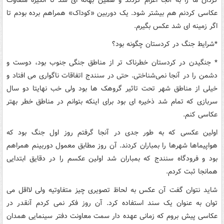
عکاسی کردنم هم بیشتر شود. یک دوربین «کوداک» همراهم برده بودم تا
اگر زمینه ای شد عکس بگیرم
.
*
شرایط جنگ در کردستان چگونه بود؟
*
جنگیدن در کردستان خطرناک تر از مناطق جنگی جنوب بود، دوست و
دشمن را در آنجا نمی‌شناختی. حتی در سنندج اتفاقات ناگواری می افتاد و
خیلی از مناطق شهر تحت تاثیر گروهک ها بود ولی خب نهایتا دو سال
سربازی که تمام شد ذخیره ای بود برای اینکه بتوانم در مناطق خطر بهتر
عکاسی کنم
.
اولین عکسی که به طور جدی در آنجا گرفتم روز اول جنگ بود که
هواپیماها شهرها را بمباران کردند. آن روز مطابق معمول دوربینم همراهم
بود و فرودگاه سنندج که بمباران شد اولین عکسم را در دقایق ابتدایی
همانجا ثبت کردم
.
شاید نتوان گفت آن عکس به لحاظ تصویری چیز متفاوتیه ولی لااقل می
توان به عنوان یک سند استفاده کرد. آن روز فکر نمی کردم آنقدر در
عکاسی پیش بروم که زمانی عهده دار سمت معاونت دفتر سینمایی همدان