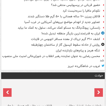
حضور قربانی در پرسپولیس منتفی شد؟
نکونام مافیا را سربه‌نیست کرد
قاتلان پیرزن ۷۰ ساله همدانی با ۵۰ گرم طلا دستگیر شدند
تصاویر جدید از انهدام مواضع نیروهای آمریکایی در غرب آسیا
زلنسکی: پیونگ‌یانگ به مسکو کمک می‌کند، سئول به کمک ما بیاید
ایران به قدرتمندترین بازیگرِ منطقه تبدیل شده!
کشف ۳۱۰ گرم تریاک از معده مسافر اتوبوس در قاینات
روایتی از حادثه سقوط کپسول گاز از ساختمان چهارطبقه
تنگه هرمز و پیام‌های بازدارنده ایران
محسن رضایی به عنوان نماینده رهبر انقلاب در شورای‌عالی امنیت ملی منصوب
شد
غروب در شاهگلی‌ده تبریز
حوادث
ک
بازداشت عامل انتشار مطالب
قاتلان پیرزن ۷۰ ساله همدانی با ۵۰