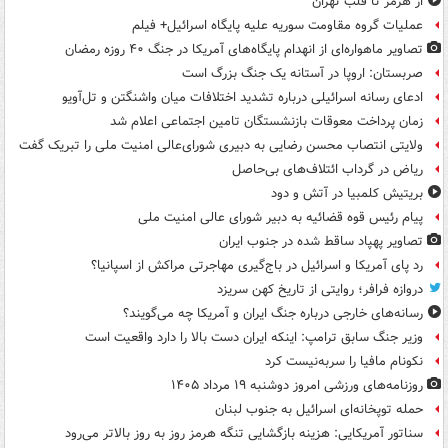
از هرمز تا قلب تهران
عملیات گروه مقاومت سوریه علیه پایگاه اسرائیل+ فیلم
تصاویر ماهواره‌ای از انهدام پایگاه‌های آمریکا در جنگ ۴۰ روزه رمضان
صربستان: اروپا در آستانه یک جنگ بزرگ است
ادعای رسانه اسرائیلی درباره تشدید اختلافات میان واشنگتن و تل‌آویو
زمان پرداخت معوقات بازنشستگان تامین اجتماعی اعلام شد
ولایتی انتصاب محسن رضایی به دبیری شورای‌عالی امنیت ملی را تبریک گفت
ریاض در گرداب ائتلاف‌های بی‌حاصل
بریتیش کلمبیا در آتش و دود
پیام رئیس قوه قضائیه به دبیر شورای عالی امنیت ملی
تصاویر پهپاد ساقط شده در جنوب ایران
رد پای آمریکا و اسرائیل در باج‌گیری مهاجرتی مراکش از اسپانیا؟
دروازه فرافر؛ روایتی از تاریخ کهن سریزد
رسانه‌های خارجی درباره جنگ ایران و آمریکا چه می‌گویند؟
وزیر جنگ سابق ترامپ: اینکه ایران دست بالا را دارد واقعیت است
نکونام مافیا را سربه‌نیست کرد
روزنامه‌های ورزشی امروز دوشنبه ۱۹ مرداد ۱۴۰۵
حمله توپخانه‌ای اسرائیل به جنوب لبنان
سناتور آمریکایی: هزینه بازگشایی تنگه هرمز روز به روز بالاتر می‌رود