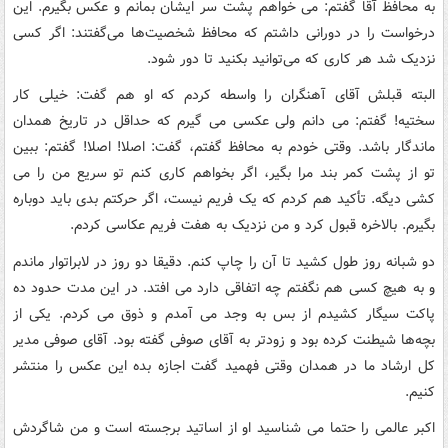
به محافظ آقا گفتم: می خواهم پشت سر ایشان بمانم و عکس بگیرم. این
درخواست را در دورانی داشتم که محافظ شخصیت‌ها می‌گفتند: اگر کسی
نزدیک شد هر کاری که می‌توانید بکنید تا دور شود
.
البته قبلش آقای آهنگران را واسطه کردم که او هم گفت: خیلی کار
سختیه! گفتم: می دانم ولی عکسی می گیرم که حداقل در تاریخ همدان
ماندگار باشد. وقتی خودم به محافظ گفتم، گفت: اصلا! اصلا! گفتم: ببین
تو از پشت کمر بند مرا بگیر، اگر بخواهم کاری کنم تو سریع من را می
کشی دیگه. تأکید هم کردم که یک فریم نیست، اگر حرکتم بدی باید دوباره
بگیرم. بالاخره قبول کرد و من نزدیک به هفت فریم عکاسی کردم
.
دو شبانه روز طول کشید تا آن را چاپ کنم. دقیقا دو روز در لابراتوار ماندم
و به هیچ کسی هم نگفتم چه اتفاقی دارد می افتد. در این مدت حدود ده
پاکت سیگار کشیدم از بس به وجد می آمدم و ذوق می کردم. یکی از
بچه‌ها شیطنت کرده بود و زودتر به آقای صوفی گفته بود. آقای صوفی مدیر
کل ارشاد ما در همدان وقتی فهمید گفت اجازه بده این عکس را منتشر
کنیم
.
اکبر عالمی را حتما می شناسید او از اساتید برجسته است و من شاگردش