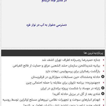
در مسیر تولد ابریشم
دسترسی دشوار به آب در نوار غزه
پربازدیدترین ها
جنازه حمیدرضا رجب‌زاده اطراف تهران کشف شد
بیانیه شدیداللحن سازمان حشد الشعبی عراق و حمایت از فالح الفیاض
بازگشت رضائیان برای پرسپولیس تبعات دارد
حادثه وحشتناک حین مسابقات سوارکاری در قرقیزستان
«جهنم‌دره»؛ برنامه تایوان برای مقابله با حمله احتمالی چین
زلزله در موساد با شکست پروژه براندازی در ایران
شادی بعد از گل در برزیل حادثه آفرید!
انهدام انبارهای سوخت و تجهیزات نظامی نیروهای مسلح اوکراین توسط روسیه
ادعای جدید ترامپ: بدون تشدید تنش با ایران تعامل می‌کنیم!