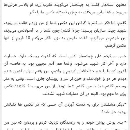
معاون استاندار گفت: به چیت‌ساز می‌گویند عقرب زرد، او بالاسر عراقی‌ها
می‌رود و شناسایی می‌کند، نه چیزی نمیشه عکس ما را بگیر
.
گفتم: اما فکر می‌کنم با گرفتن این عکس شما از من زودتر عقب می‌روید،
شهید چیت سازیان پرسید: چرا؟ گفتم: چون شما را با آمبولانس می‌برند،
من خودم بر می‌گردم، گفت: نفوس بد نزن. فکر می‌کنم 10 فریم از آنها
عکس گرفتم
.
حس می‌کردم علی چیت‌ساز آدمی است که قدرت ریسک دارد، جسارت
دارد و آخر کار شهید می‌شود، واقعا هم آدم عجیبی بود. به فاصله آن
قدری که ما با هم خداحافظی کردیم و رفتیم، من رفتم سوار ماشین شدم
دیدم هر دو را خواباندند و خون از سر و رویشان جاری است، وقتی به مقر
رسیدم گفتم دیدید من گفتم شما زودتر از من می‌رسید؟ گفتند: عکس
برای ما مهم بود، البته در آن عملیات شهید نشدند
.
*
دیگر مشکلتان برای به دست آوردن آن حسی که در عکس ها دنبالش
بودید حل شد؟
*
بله. یواش یواش خودم را به رزمندگان نزدیک کردم و پرده‌ای که بین من