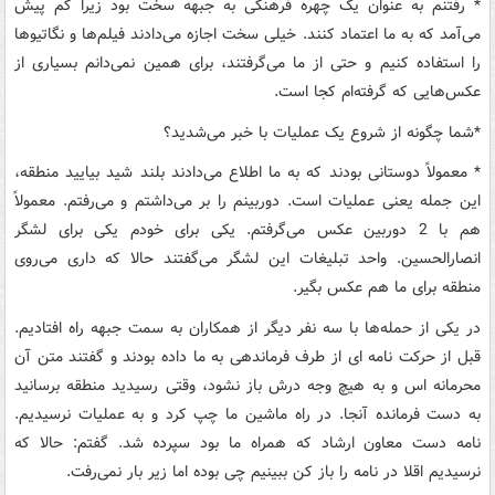
*
رفتنم به عنوان یک چهره فرهنگی به جبهه سخت بود زیرا کم پیش
می‌آمد که به ما اعتماد کنند. خیلی سخت اجازه می‌دادند فیلم‌ها و نگاتیوها
را استفاده کنیم و حتی از ما می‌‌گرفتند، برای همین نمی‌دانم بسیاری از
عکس‌هایی که گرفته‌ام کجا است
.
*
شما چگونه از شروع یک عملیات با خبر می‌شدید؟
*
معمولاً‌ دوستانی بودند که به ما اطلاع می‌دادند بلند شید بیایید منطقه،
این جمله یعنی عملیات است. دوربینم را بر می‌داشتم و می‌رفتم. معمولاً
هم با 2 دوربین عکس می‌گرفتم. یکی برای خودم یکی برای لشگر
انصارالحسین. واحد تبلیغات این لشگر می‌گفتند حالا که داری می‌روی
منطقه برای ما هم عکس بگیر
.
در یکی از حمله‌ها با سه نفر دیگر از همکاران به سمت جبهه راه افتادیم.
قبل از حرکت نامه ای از طرف فرماندهی به ما داده بودند و گفتند متن آن
محرمانه اس و به هیچ وجه درش باز نشود، وقتی رسیدید منطقه برسانید
به دست فرمانده آنجا. در راه ماشین ما چپ کرد و به عملیات نرسیدیم.
نامه دست معاون ارشاد که همراه ما بود سپرده شد. گفتم: حالا که
نرسیدیم اقلا در نامه را باز کن ببینیم چی بوده اما زیر بار نمی‌رفت
.