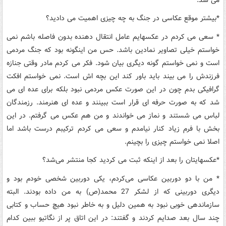
*
بیشتر موقع عکاسی در جنگ به چه چیزی اهمیت می دادید؟
*
سعی می کردم در عکسهایم عامل انتقال دهنده بدون فاصله باشم نمی
خواستم خیلی تصاویر نمادین باشد. حس من اینگونه بود که جنگ مردمی
است و نمی خواستم گونه دیگری بیان شود. فکر می کردم مادر وقتی جنازه
فرزندش را می بیند باید باور کند این بچه اش است. نمی خواستم افکت
گرافیکی بدم چون در این صورت عکس مردمی نبود بلکه برای عده ای می
شد که به صورت حرفه ای قرار است ببینند و عده ای هنرمند. رزمندگان
لباس می شستند و نماز می خواندند و من هم عکس می گرفتم. در این
بخش با فرم زیاد کنار نیامدم و سعی می کردم ترکیبم درست باشد اما
اصلا نمی خواستم چیزی را بچینم
.
*
عکسهایتان را بعد از اینکه ثبت می کردید کجا منتشر می‌شد؟
*
من با دو دوربین عکاسی می‌کردم، یکی دوربین شخصی خودم بود و
دیگری دوربینی که از لشکر 27 محمد(ص) به من داده بودند. البته
سازماندهی خوبی نبود به همین دلیل و به خاطر نبود هیچ حساب و کتابی
چند سال بعد صدایم کردند و گفتند: در این اتاق پر از نگاتیو ببین کدام