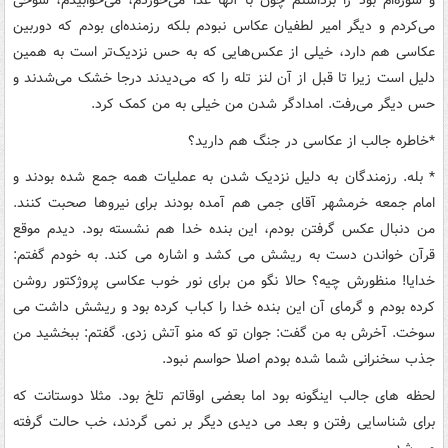
و سوژه‌ام بود را برداشتم چون با آنها غذا می‌خوردم، می‌خوابیدم، شوخی
می‌کردم و دیگر امیر لطفیان عکاس نبودم بلکه رزمنده‌ای بودم که دوربین
عکاسی هم دارد، خیلی از عکس‌هایی که به حس نزدیک‌تر است به همین
دلیل است زیرا تا قبل از آن لنز تله را که می‌دیدند درجا خشک می‌شدند و
حس دیگر می‌رفت. امدادگر شدن من خیلی به من کمک کرد
.
*
خاطره جالب از عکاسی در جنگ هم دارید؟
*
بله. رزمندگان به دلیل نزدیک شدن به عملیات همه جمع شده بودند و
امام جمعه خرمشهر آقای جمی هم آمده بودند برای نیروها صحبت کنند.
من دنبال عکس گرفتن بودم، این بنده خدا هم نشسته بود. دیدم موقع
قرآن خواندن دست به ریشش می کشد و اشاره می کند. به خودم گفتم:
خدایا! منظورش چیه؟ حالا نگو من برای نور خوب عکاسی پروژکتور روشن
کرده بودم و گرمای آن این بنده خدا را کباب کرده بود و ریشش داشت می
سوخت. آخرش به من گفت: جوان تو که منو آتش زدی. گفتم: ببخشید من
جذب سخنرانی شما شده بودم اصلا حواسم نبود
.
لحظه های جالب اینگونه بود اما بعضی اوقاتم تلخ بود. مثلا دوستانت که
برای شناسایی رفتن و بعد می دیدی دیگر بر نمی گردند، خب حالت گرفته
می شد
.