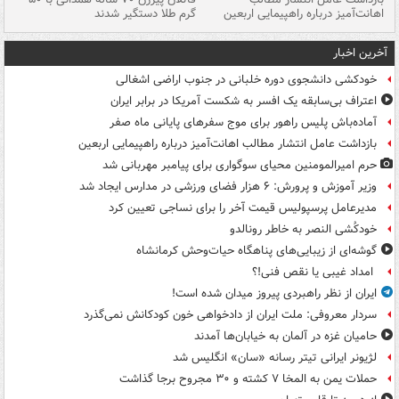
اهانت‌آمیز درباره راهپیمایی اربعین
گرم طلا دستگیر شدند
ات
آخرین اخبار
خودکشی دانشجوی دوره خلبانی در جنوب اراضی اشغالی
اعتراف بی‌سابقه یک افسر به شکست آمریکا در برابر ایران
آماده‌باش پلیس راهور برای موج سفرهای پایانی ماه صفر
بازداشت عامل انتشار مطالب اهانت‌آمیز درباره راهپیمایی اربعین
حرم امیرالمومنین محیای سوگواری برای پیامبر مهربانی شد
وزیر آموزش و پرورش: ۶ هزار فضای ورزشی در مدارس ایجاد شد
مدیرعامل پرسپولیس قیمت آخر را برای نساجی تعیین کرد
خودکُشی النصر به خاطر رونالدو
گوشه‌ای از زیبایی‌های پناهگاه‌ حیات‌وحش کرمانشاه
امداد غیبی یا نقص فنی!؟
ایران از نظر راهبردی پیروز میدان شده است!
سردار معروفی: ملت ایران از دادخواهی خون کودکانش نمی‌گذرد
حامیان غزه در آلمان به خیابان‌ها آمدند
لژیونر ایرانی تیتر رسانه «سان» انگلیس شد
حملات یمن به المخا ۷ کشته و ۳۰ مجروح برجا گذاشت