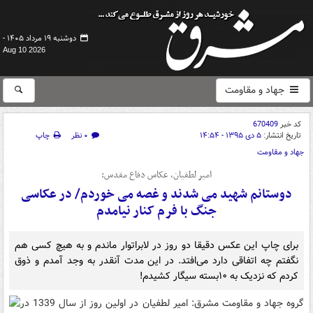
دوشنبه ۱۹ مرداد ۱۴۰۵ -
Aug 10 2026
جهاد و مقاومت
کد خبر
670409
تاریخ انتشار:
۵ دی ۱۳۹۵ - ۱۴:۵۴
۰ نظر
چاپ
جهاد و مقاومت
امیر لطفیان، عکاس دفاع مقدس:
دوستانم شهید می شدند و غصه می خوردم/ در عکاسی
جنگ با فرم کنار نیامدم
برای چاپ این عکس دقیقا دو روز در لابراتوار ماندم و به هیچ کسی هم
نگفتم چه اتفاقی دارد می‌افتد. در این مدت آنقدر به وجد آمدم و ذوق
کردم که نزدیک به ۱۰بسته سیگار کشیدم!
گروه جهاد و مقاومت مشرق:
امیر لطفیان در اولین روز از سال 1339 در