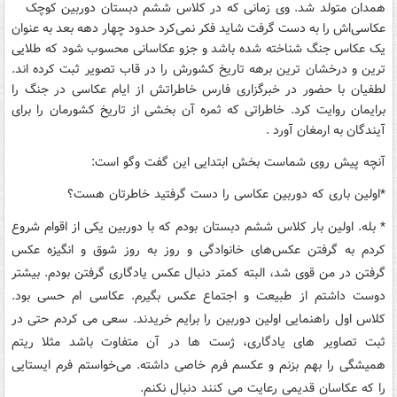
همدان متولد شد. وی زمانی که در کلاس ششم دبستان دوربین کوچک
عکاسی‌اش را به دست گرفت شاید فکر نمی‌کرد حدود چهار دهه بعد به عنوان
یک عکاس جنگ شناخته شده باشد و جزو عکاسانی محسوب شود که طلایی
ترین و درخشان ترین برهه تاریخ کشورش را در قاب تصویر ثبت کرده اند.
لطفیان با حضور در خبرگزاری فارس خاطراتش از ایام عکاسی در جنگ را
برایمان روایت کرد. خاطراتی که ثمره آن بخشی از تاریخ کشورمان را برای
آیندگان به ارمغان آورد
.
آنچه پیش روی شماست بخش ابتدایی این گفت وگو است
:
*
اولین باری که دوربین عکاسی را دست گرفتید خاطرتان هست؟
*
بله. اولین بار کلاس ششم دبستان بودم که با دوربین یکی از اقوام شروع
کردم به گرفتن عکس‌های خانوادگی و روز به روز شوق و انگیزه عکس
گرفتن در من قوی شد، البته کمتر دنبال عکس یادگاری گرفتن بودم. بیشتر
دوست داشتم از طبیعت و اجتماع عکس بگیرم. عکاسی ام حسی بود.
کلاس اول راهنمایی اولین دوربین را برایم خریدند. سعی می کردم حتی در
ثبت تصاویر های یادگاری، ژست ها در آن متفاوت باشد مثلا ریتم
همیشگی را بهم بزنم و عکسم فرم خاصی داشته. می‌خواستم فرم ایستایی
را که عکاسان قدیمی رعایت می کنند دنبال نکنم
.