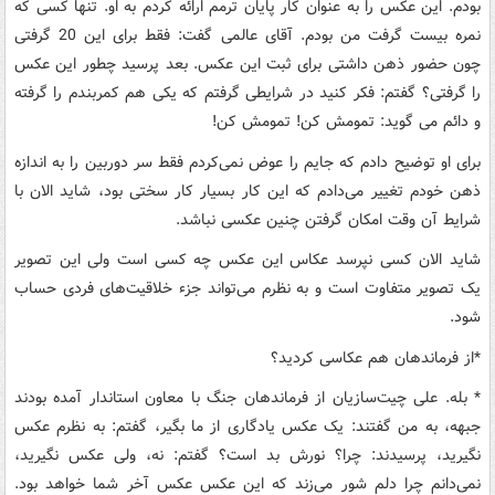
بودم. این عکس را به عنوان کار پایان ترمم ارائه کردم به او. تنها کسی که
نمره بیست گرفت من بودم. آقای عالمی گفت: فقط برای این 20 گرفتی
چون حضور ذهن داشتی برای ثبت این عکس. بعد پرسید چطور این عکس
را گرفتی؟ گفتم: فکر کنید در شرایطی گرفتم که یکی هم کمربندم را گرفته
و دائم می گوید: تمومش کن! تمومش کن
!
برای او توضیح دادم که جایم را عوض نمی‌کردم فقط سر دوربین را به اندازه
ذهن خودم تغییر می‌دادم که این کار بسیار کار سختی بود، شاید الان با
شرایط آن وقت امکان گرفتن چنین عکسی نباشد
.
شاید الان کسی نپرسد عکاس این عکس چه کسی است ولی این تصویر
یک تصویر متفاوت است و به نظرم می‌تواند جزء خلاقیت‌های فردی حساب
شود
.
*
از فرماندهان هم عکاسی کردید؟
*
بله. علی چیت‌سازیان از فرماندهان جنگ با معاون استاندار آمده بودند
جبهه، به من گفتند: یک عکس یادگاری از ما بگیر، گفتم: به نظرم عکس
نگیرید، پرسیدند: چرا؟ نورش بد است؟ گفتم: نه، ولی عکس نگیرید،
نمی‌دانم چرا دلم شور می‌زند که این عکس عکس آخر شما خواهد بود.