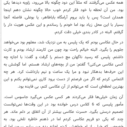
همه عکس می‌گرفتند که مثلاً‌ این دود چگونه بالا می‌رود، زاویه دیدها یکی
بود. من آن لحظه با خود فکر کردم خوب حالا چگونه نشان دهم اینجا
همدان است؟ پس یا باید بروم آرامگاه باباطاهر، یا بوعلی. فاصله آنجا
بسیار با این محل زیاد بود اما خودم را رساندم و این عکس هویت دار را
گرفتم. البته در کادر بندی خیلی دقت کردم
.
در حال عکاسی بودم که یک پلیس به من نزدیک شد، معلوم بود می‌خواهد
جلویم را بگیرد. البته خیالم راحت بود چون من کارمند ارشاد بودم و کارت
داشتم. پلیس که رسید ناگهان مچ دستم را گرفت و گفت: با اجازه چه
کسی عکاسی می‌کنی؟ گفتم: من از بچه‌های ارشاد هستم. اما گوشش به
این حرف‌ها بدهکار نبود و مرا یک ساعت و نیم بازداشت کرد. هر چه
التماس کردم که اگر من فرصتم از دست برود کاری نمی‌توانم بکنم و این
بهترین لحظه‌ای است که می‌توانم از آن عکاسی کنم، بی فایده بود
.
آن زمان خیلی‌ها فکر می‌کردند هر کسی عکس می‌گیرد جاسوس است.
مأمور پلیسی که 6 کلاس درس خوانده بود در این وقت‌ها نمی‌توانست
تصمیم درستی بگیرد. حسرت عکاسی بیشتر از آن اتفاق بر دلم ماند. هر
چند که یکی دو فریم عکاسی کردم اما در ذهنم خاطره تلخی بود. به
خصوص که خیلی از او خواهش کردم اجازه بده من بیایم بیرون اما او