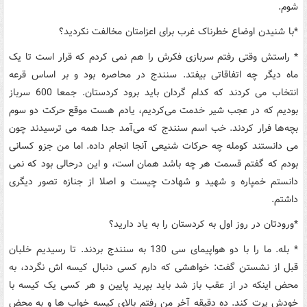
شوم
.
*
با شنیدن اوضاع خطرناک غرب برای اعزامتان مخالفت نکردید؟
*
راستش وقتی رفتم سربازی فکرش را هم نمی کردم که قرار است تا یک
ماه دیگر چه اتفاقاتی بیفتد. سنندج در محاصره بود و بر اساس قرعه
انتخاب می کردند که کدام گردان باید برود کردستان. جمعا 600 سرباز
بودیم که در عجب شیر خدمت می‌کردیم، یادم هست موقع حرکت دو سوم
بچه‌ها فرار کردند. خب اسم سنندج که می‌آمد جدا همه می ترسیدند چون
می دانستند کومله چه حرکات شنیعی آنجا انجام داده. اما من جزو کسانی
بودم که گفتم قسمت هر چه باشد همان است، و این درحالی بود که نمی
دانستم خمپاره و شهید و شهادت چیست و اصلا از جنازه تصور دیگری
داشتم
.
*
ورودتان در روز اول به کردستان را به یاد دارید؟
*
بله. ما را با دو هواپیمای سی 130 به سنندج بردند. تا رسیدیم خلبان
قبل از نشستن گفت: خواهشی که دارم کسی دنبال کیسه اش نگردد، به
محض اینکه در از عقب باز شد باید بپرید پایین و هر کسی یک کیسه با
خودش پرت کند. ده دقیقه آخر من رفتم بالای کیسه خواب ها و به محض