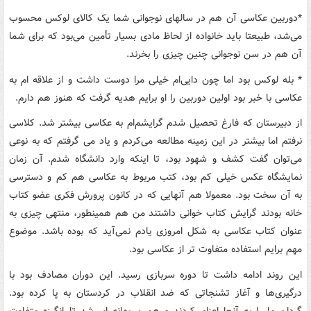
*
دوربین عکاسی آن هم در سالهای نوجوانی شما یک کالای لوکس محسوب
می‌شد، طبیعتا باید خانواده از لحاظ مادی بسیار تأمین می‌بود که برای شما
آن هم در سن نوجوانی چنین چیزی را بخرند
.
*
بله لوکس بود اما چون دایی‌ام خیلی مرا دوست داشت و از علاقه ام به
عکاسی با خبر بود اولین دوربین را او برایم هدیه گرفت که هنوز هم دارم
.
از دبیرستان که فارغ تحصیل شدم گرایشم‌ام به عکاسی بیشتر شد. کلاسی
نرفتم اما بیشتر در این زمینه مطالعه می‌کردم و یاد می گرفتم که به نوعی
می‌توان گفت کشف و شهود بود، تا اینکه وارد دانشگاه شدم. آن زمان
نمایشگاه عکس خیلی کم بود، کتب مربوط به عکاسی هم کم و دسترسی
به آن سخت بود. معمولا هم آنهایی که در کانون پرورش فکری عضو کتاب
خانه بودند گرایش کتاب خوانی داشتند من هم همینطور، منتهی چیزی به
عنوان کتاب عکاسی به شکل امروزی یادم نمی‌آید که بوده باشد. موضوع
مهم برایم استفاده متفاوت تر از عکاسی بود
.
این روند ادامه داشت تا دوره سربازی رسید. این دوران مصادف بود با
درگیری‌ها و آغاز تشنجاتی که ضد انقلاب در کردستان به پا کرده بود.
گردان ما را به آنجا اعزام کردند و همین بهانه ای شد تا انگیزه متفاوت