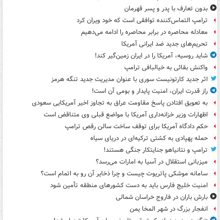
بدون تعارف با پدر و پسر قهرمان
ترامپ التماس‌کننده توافقی است که خود ویران کرد
معادله محاصره در برابر محاصره را ادامه می‌دهیم
تحریم‌های جدید ضد ایرانی آمریکا
شاید روسیه، آمریکا را در ایران زمین‌گیر کند!
واکنش بقائی به خیالبافی ترامپ
اثر جدید کارتونیست سوری با عنوان مدیریت جدید تنگه هرمز
راز قدرت ایران، امنیت پایدار و بومی آن است!
به تعویق افتادن پاسخ مقاومت عراق به تجاوز اخیر آمریکایی سعودی
اظهارات وزیر خزانه‌داری آمریکا با مواضع قبلی وی متناقض است
حکم دادگاه آمریکا برای توقف ساخت سالن رقص ترامپ
حمله پهپادی به کشتی ترکیه‌ای در دریای سیاه
ترامپ و نتانیاهو جنایتکار جنگی هستند!
میزبانی استقلال در آسیا به امارات می‌رسد؟
سامانه موشکی پاتریوت چیست و چرا ذخایر آن رو به اتمام است؟
امنیت خلیج فارس باید به دست کشورهای منطقه تأمین شود
بارش باران در فاروج خراسان شمالی
انفجار بزرگ در شهر المخا یمن