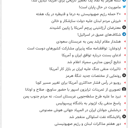
تنگه هرمز به نماد یک تحقیر تاریخی برای آمریکا تبدیل شد!
ماموریت در حال پایان است!
۲۰ حمله رژیم صهیونیستی به درعا و قنیطره در یک هفته
خیزش مردم لبنان علیه دولت سازشکار و خائن
معترضان آرژانتینی پرچم آمریکا را پایین کشیدند
شکاف‌های عمیق در اسرائیل!
هشدار مقام ارشد یمن به عربستان سعودی
اردوغان: توافقنامه مکه پذیرای مشارکت کشورهای دوست است
ادعای بسنت درباره توافق ایران و آمریکا
نتایج آزمون مدارس سمپاد اعلام شد
تاثیرات منفی جنگ علیه ایران بر بازار کار آمریکا
رونمایی از مختصات جدید تنگۀ هرمز
روبیو در رأس فشار حداکثری آمریکا برای تغییر مسیر کوبا
تصویری از تمرینات ترابزون اسپور با حضور ساویچ، صلاح و اونانا
نبرد ما علیه طرح سلطه‌جویی عربستان است، نه مردم جنوب یمن
پاسخ منفی یک لژیونر به باشگاه پرسپولیس
درخشش جوانان ایران در المپیاد جهانی هوش مصنوعی
پالایشگاه نفت اسلواکی منفجر شد
دور هفتم مذاکرات لبنان و رژیم صهیونیستی