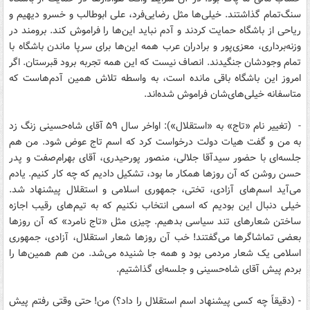
سنگ‌تمام گذاشتند. خیلی‌ها مثل رضایی‌فرد، علی ابوطالب و خسرو دیهیم و
ریاحی از باشگاه حمایت کردند و آدم نباید این‌ها را فراموش کند. برومند در
وزنه‌برداری، معزی‌پور و برادران عرب همه این‌ها برای سرپا ماندن باشگاه با
تمام وجودشان جنگیدند. انصاف نیست که این همه تجربه برود قبرستان. اگر
امروز این باشگاه باقی مانده است، به واسطه تلاش همین آدم‌هاست که
متاسفانه خیلی‌های‌شان فراموش شده‌اند.
- (تغییر نام «تاج» به «استقلال»): اواخر سال ۵۹ آقای شاه‌حسینی زنگ زد
به من و گفت هیات‌ دولت درخواست کرد که اسم تاج عوض شود. من هم
جلسه‌ای با حضور سیدآقا جلالی، منصور پورحیدری، آقای بهرام‌صفت و پدر
حسن روشن که آن روزها همکار ما بود، تشکیل دادیم که چه‌ کار کنیم. یادم
می‌آید اسم‌های آزادی، تختی، جمهوری اسلامی و استقلال پیشنهاد شد.
خیلی دنبال این بودیم که اسمی انتخاب نکنیم که به تیم‌های رقیب اجازه
ساختن شعارهای تند سیاسی بدهیم. چیزی مثل «تاج نامرد» که آن روزها
بعضی تماشاگرها می‌گفتند! خب آن روزها شعار استقلال، آزادی، جمهوری
اسلامی یک شعار مردمی بود و همه جا شنیده می‌شد. من هم همین‌ها را
بردم پیش آقای شاه‌حسینی و جلسه‌ای گذاشتیم.
- (دقیقاً چه کسی پیشنهاد اسم استقلال را داد؟) من! حتی وقتی رفتم پیش