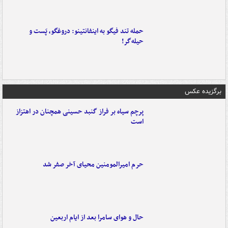
حمله تند فیگو به اینفانتینو: دروغگو، پَست‌ و
حیله‌گر!
برگزیده عکس
پرچم سیاه بر فراز گنبد حسینی همچنان در اهتزاز
است
حرم امیرالمومنین محیای آخر صفر شد
حال و هوای سامرا بعد از ایام اربعین