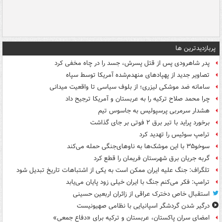
پربازدیدترین ها
پدر شاهرودی پس از قتل پسرش، جسد را در چاه مخفی کرد
تصاویر جدید از پهپادهای منهدم‌شده آمریکا توسط سپاه
سامانه ضد موشکی لیزری؛ از بلوف سیاسی تا واقعیت میدانی
چرا محمد صلاح ترکیه را به عربستان و آمریکا ترجیح داد
هشدار سرمربی پرسپولیس به جاسوس تیم
برخورد پراید با تیر برق ۲ فوتی بر جای گذاشت
ترامپ سوئیس را تهدید کرد
سوخو۳۵ با این موشک‌ها به ناوهای‌جنگی حمله می‌کند
گربه جریان برق شهرستان فریمان را قطع کرد
تلگراف: جنگ علیه ایران ممکن است به یکی از اشتباهات تاریخ تبدیل شود
ترامپ: فکر می‌کنم جنگ با ایران خیلی زود پایان می‌یابد
استقبال خاص دخترک عراقی از زائران اربعین حسینی
درگیر شدن گردشگر اسپانیایی با نظامی صهیونیست
امضای سران پاکستان، عربستان و ترکیه برای «دفاع جمعی»