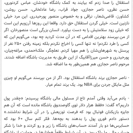
استقلال را صدا زدم که بیایند به کمک باشگاه خودشان. عباس کردنوری،
حسن نظری، ناصر حجازی، جواد قراب، رضا عادلخانی، حسن روشن،
کشاورز، قاضی‌شعار، نراقی و به‌ خصوص منصور پورحیدری. این مرد خیلی
نازنین است. خیلی گردن استقلال حق دارد. واقعا این روزها آرزویم این است
که خیلی زود سلامتیش را به‌ دست بیاورد. انسان بزرگی است منصورخان. اگر
از من بپرسند بهترین اقدامی که در آن مدت کردید چه بود، می‌گویم این‌ که
کسی را طرد نکردم! نه تنها کسی را اخراج نکردم بلکه زمینه رفتن ۲۵۰ نفر از
پرسنل به شهرهای‌شان را هم مهیا کردم. نعلچگر، ملک‌احمدی، مراغه‌چیان،
پورحیدری و حسن میرزاآقابیگ از این طریق به مدیریت باشگاه اضافه شدند.
مرحوم ناصر حجازی هم همین‌طور به ما اضافه شد.
- ناصر حجازی برند باشگاه استقلال بود. اگر از من بپرسند می‌گویم او چیزی
مثل مایکل جردن برای NBA بود. یک برند تمام عیار.
- یادم می‌آید وقتی آمدم تاج از مسئول مالی باشگاه پرسیدم: «چقدر پول
داریم؟» گفت: «فقط هزار دلار توی گاوصندوق باشگاه مانده است که آن هم
جایزه بازیکنان فوتبال بود که فرصت توزیعش را در آن شرایط نداشتند.»
دستور دادم فوری پول را بدهند به بچه‌ها. فکر کنم سال ۶۰ بود که
حسابرس‌ها دو بار آمدند حساب‌های باشگاه را زیر و رو کردند و خدا را شکر
حساب مالی ما پاک بود. در آن شرایط واقعاً هوادارها در حمایت از باشگاه