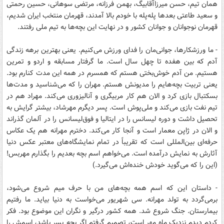
همان تیم، حسن میرزاآقابیگ، بهمن فرزانه، مرتضی سوهانی، حسین رحمتی
و سعید طاعتی بعدها پله‌پله با خودم بالا آمدند، قهرمان منتخب ایران شدیم،
قهرمان نوجوانان و جوانان کشور و در نهایت این بچه‌ها به تیم‌ ملی رفتند.
- ما ورزشکارها، جوانی‌مان را فدای ورزش می‌کنیم. یعنی بهترین برهه زندگی
آدم که بین هفده تا چهل سال است. ما گرفتار مسابقه و اردو و تمرین
هستیم. من آدم خوش‌بختی هستم که همسرم در همه این مدت کنارم بود.
یعنی تربیت بچه‌هایم را مدیونش هستم. مهران را که می‌شناسید و مدت‌ها
بسکتبال بازی کرد و الان هم کار مربیگری و آنالیزوری می‌کند. مهراد هم در
تیم نفت بازی می‌کند و ملی‌پوش است. پسر دیگرم مهرشاد، بیشتر گرایش به
تحصیل داشت و دوره لیسانس را در ایتالیا و فوق‌لیسانس را در آلمان گذراند
و الان در ژاپن معمار است و آنجا کار می‌کند. دخترم مهرانه هم یک عکاس
حرفه‌ای بین‌المللی است که تقریباً در تمام نمایشگاه‌های معتبر عکس دنیا
آثارش به نمایش درآمده است. می‌خواهم اسم بچه بعدیم را بگذارم مهربس!
(این را که می‌گوید خودش خنده‌اش می‌گیرد.)
- داستان این‌ که اسم همه بچه‌های من با حرف میم شروع می‌شود،
برمی‌گردد به تولد مهرانه. سی شهریور می‌خواست به دنیا بیاید. ما رفتیم
بیمارستان. جنگ شروع شد. همه کشور درگیر و نگران این موضوع بود. فکر
کردم دیدم نزدیک ماه مهر است، تصمیم گرفتم اگر بچه پسر باشد، اسمش را