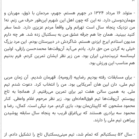
- متولد ۱۶ مرداد ۱۳۲۴ در جهرم هستم. جهرم، مردمان با ذوق، مهربان و
مهمان‌دوستی دارد. نه این‌ که چون اهل این شهرم این‌طور حرف می زنم. نه!
من نزدیک پنجاه سال است تهرانم ولی واقعاً مردم عزیزی دارد. شما سفر
کنید ببینید. همان‌ جا هم جرقه عشق من به بسکتبال زده شد. هر چه دارم
مدیون استادم ایرج ایزدی هستم. شاگردش در دبیرستان بودم. این مرد بزرگ
خیلی به گردن من حق دارد. یادم می‌آید آن‌وقت‌ها محمدحسن رازقی، اولین
لیسانسه تربیت‌بدنی ایران بود. من زیر نظر ایشان تمرین کردم. فرم بدنیم
هم مناسب این ورزش بود.
- برای مسابقات رفته بودیم رضاییه (ارومیه). قهرمان شدیم. آن زمان مربی
تیم‌ ملی، دان لین هان آمریکایی بود. من را انتخاب کرد. دعوت شدم تیم‌
ملی. به همین سالن هفت‌ تیر برای تمرین می‌رفتیم. از همانجا به تاج
پیوستم. آن‌وقت‌ها تیم فوق‌العاده‌ای بود. زیر نظر مرحوم غلام واعظی. کنار
محمود مشحون که کاپیتان‌مان بود، بازی کردم. مرد نیکی است. کمال، رضا و
محمود سه برادری هستند که بی‌اغراق قریب به پنجاه سال سابقه پوشیدن
پیراهن تیم‌ ملی را دارند.
- سال ۵۲ بسکتبالم که تمام شد، تیم مینی‌بسکتبال تاج را تشکیل دادم. از