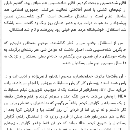
آقای شاه‌حسینی و بحث کردیم. آقای شاه‌حسینی هم موافق بود. گفتیم خیلی
از تیم‌های کشتی با اسم آقاتختی فعالیت می‌کنند. جمهوری اسلامی هم
ساختار نظام است و استقلال مناسب‌تر است. آقای شاه‌حسینی همین
پیشنهاد را به هیات‌ دولت برد و عصر همان روز زنگ زد گفت: اسم باشگاه
شد استقلال. خوشبختانه مردم هم خیلی زود پذیرفتند و تاج شد استقلال.
- من از استقلال نرفتم. من را کنار گذاشتند. مرحوم مصطفی داوودی که
جایگزین شاه‌حسینی شد، اصرار داشت که عوامل فنی هر رشته‌ای برگردند به
رشته خودشان. برای همین من برگشتم به خانه‌ام یعنی بسکتبال و نزدیک به
۱۰ سال سرمربی تیم‌ ملی بسکتبال شدم.
- آن‌ وقت‌ها مانوک خدابخشیان، مرحوم اینانلو، قاضی‌زاده و ادیب‌زاده و در
راس همه استاد بهمنش کار گزارش مسابقات ورزشی را انجام می‌دادند. یادم
می‌آید سال ۵۳، بعدازظهر از ساعت یک تا دوونیم، تلویزیون فیلم مسابقات
NBA را پخش می‌کرد. به من زنگ زدند و دعوتم کردند و رفتم و شش دقیقه
از یک مسابقه را گزارش کردم. واقعاً می‌گویم که نه اشتیاق و عطشی برای این
کار داشتم و نه نیازی اما از فردای آن روز گفتند بیا و گزارش کن! بعد از
انقلاب هم همین‌طور شد. یعنی از فردای روزی که از استقلال رفتم، گزارش
بسکتبال را شروع کردم. حالا بماند که در آن فضا چقدر گزارش بازی‌های
بسکتبال ایالات‌ متحده دشوار بود و خط قرمز داشت. آقای جواد متقی خیلی