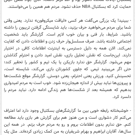
حمایت کرد که بسکتبال NBA حذف نشود. مردم هم همین را می‌خواستند.
- ببینید! یک بزرگی می‌گفت هر کسی «لیاقت میکروفون» ندارد. یعنی وقتی
شما برای مردم می‌خواهید حرف بزنید، باید شایستگی گرفتن تریبون را داشته
باشید. شرایط، بار فنی و بیان خوب لازم است. گزارشگر باید شخصیت
اجتماعی داشته باشد. صرف مسلسل‌وار حرف زدن و اطلاعات دادن که کفایت
نمی‌کند. الان همه به دلیل دسترسی به اینترنت اطلاعات کافی در اختیار
دارند. این‌جاست که نقش تحلیل بازی، نقش امید دادن و احترام گذاشتن
مهم می‌شود. گزارشگر حق ندارد بازیکن یا یک تیم و کشور را تحقیر کند؛
حتی اگر می‌بینید تیمی که جلوی کشورتان بازی می‌کند، شایسته است،
تحسینش کنید. ورزش یعنی احترام، یعنی دوستی. گزارشگر موقع شکست‌ها
و پیروزی‌ها نباید بیش از اندازه هیجان‌زده شود. خوب است به مردم امیدواری
بدهیم که همیشه بعد از شکست‌ها هم زندگی ادامه دارد. نباید مردم را
دلسرد کرد.
- خوشبختانه رابطه خوبی بین ما گزارشگرهای بسکتبال وجود دارد اما اعتراف
می‌کنم کار دشواری است و من هنوز هم برای گزارش هر بازی باید مطالعه
کنم. حق ندارم بدون اطلاعات بروم و رو به مردم حرف بزنم. در همه این
سال‌ها، آقایان ابراهیم و بهرام شریفیان به من کمک زیادی کرده‌اند. مثل یک