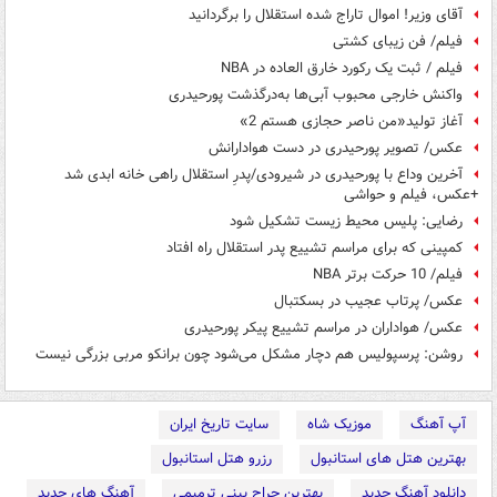
آقای وزیر! اموال تاراج شده استقلال را برگردانید
فیلم/ فن زیبای کشتی
فیلم / ثبت یک رکورد خارق العاده در NBA
واکنش خارجی محبوب آبی‌ها به‌درگذشت پورحیدری
آغاز تولید«من ناصر حجازی هستم 2»
عکس/ تصویر پورحیدری در دست هوادارانش
آخرین وداع با پورحیدری در شیرودی/پدرِ استقلال راهی خانه ابدی شد
+عکس، فیلم و حواشی
رضایی: پلیس محیط زیست تشکیل شود
کمپینی که برای مراسم تشییع پدر استقلال راه افتاد
فیلم/ 10 حرکت برتر NBA
عکس/ پرتاب عجیب در بسکتبال
عکس/ هواداران در مراسم تشییع پیکر پورحیدری
روشن: پرسپولیس هم دچار مشکل می‌شود چون برانکو مربی بزرگی نیست
آپ آهنگ
موزیک شاه
سایت تاریخ ایران
بهترین هتل های استانبول
رزرو هتل استانبول
دانلود آهنگ جدید
بهترین جراح بینی ترمیمی
آهنگ های جدید