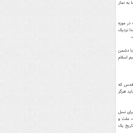
به نماز
در موزه
ا نزدیک
.
با دشمن
م اسلام
 مقدس که
اید هرگز
رای نسل
، ملت و
اریخ یک