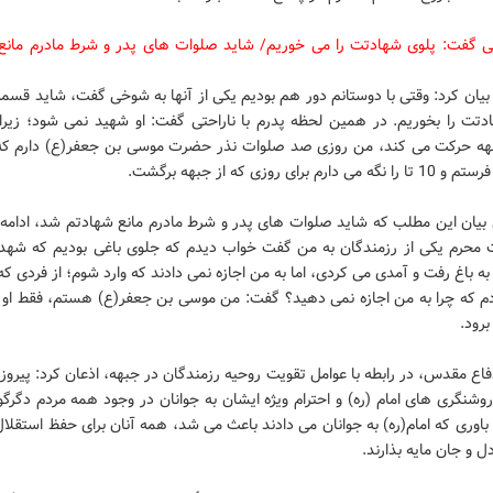
 گفت: پلوی شهادتت را می خوریم/ شاید صلوات های پدر و شرط مادرم مانع
 بیان کرد: وقتی با دوستانم دور هم بودیم یکی از آنها به شوخی گفت، شاید قس
دتت را بخوریم. در همین لحظه پدرم با ناراحتی گفت: او شهید نمی شود؛ زیرا 
 دارم برای روزی که از جبهه برگشت.
یان این مطلب که شاید صلوات های پدر و شرط مادرم مانع شهادتم شد، ادامه د
ت محرم یکی از رزمندگان به من گفت خواب دیدم که جلوی باغی بودیم که شهدا 
 به باغ رفت و آمدی می کردی، اما به من اجازه نمی دادند که وارد شوم؛ از فردی که 
م که چرا به من اجازه نمی دهید؟ گفت: من موسی بن جعفر(ع) هستم، فقط او م
برود.
فاع مقدس، در رابطه با عوامل تقویت روحیه رزمندگان در جبهه، اذعان کرد: پیروز
وشنگری های امام (ره) و احترام ویژه ایشان به جوانان در وجود همه مردم دگرگو
 باوری که امام(ره) به جوانان می دادند باعث می شد، همه آنان برای حفظ استقلال
ل و جان مایه بذارند.