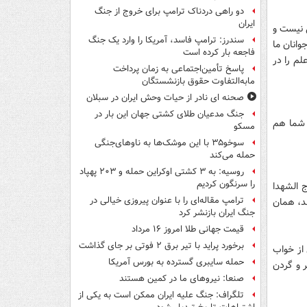
دو راهی دردناک ترامپ برای خروج از جنگ
ایران
ی نیست و
سندرز: ترامپ فاسد، آمریکا را وارد یک جنگ
انان ما
فاجعه بار کرده است
لم را در
پاسخ تأمین‌اجتماعی به زمان پرداخت
مابه‌التفاوت حقوق بازنشستگان
صحنه ای نادر از حیات وحش ایران در سبلان
جنگ مدعیان طلای کشتی جهان این بار در
 شما هم
مسکو
سوخو۳۵ با این موشک‌ها به ناوهای‌جنگی
حمله می‌کند
روسیه: به ۳ کشتی اوکراین حمله و ۲۰۳ پهپاد
را سرنگون کردیم
ج الشهدا
ترامپ مقاله‌ای را با عنوان پیروزی خیالی در
ند، همان
جنگ ایران بازنشر کرد
قیمت جهانی طلا امروز ۱۶ مرداد
برخورد پراید با تیر برق ۲ فوتی بر جای گذاشت
 از خواب
حمله سایبری گسترده به بورس آمریکا
 و گردن
صنعا: نیروهای ما در کمین‌ هستند
تلگراف: جنگ علیه ایران ممکن است به یکی از