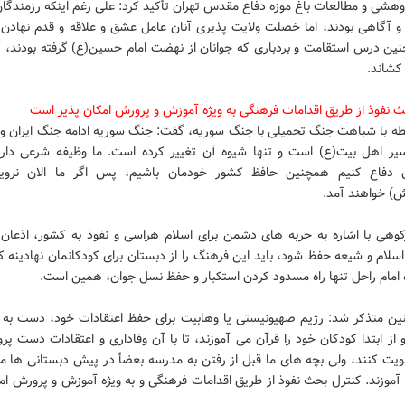
هشی و مطالعات باغ موزه دفاع مقدس تهران تأکید کرد: علی رغم اینکه رزمندگان
و آگاهی بودند، اما خصلت ولایت پذیری آنان عامل عشق و علاقه و قدم نهادن 
ین درس استقامت و بردباری که جوانان از نهضت امام حسین(ع) گرفته بودند، آن
کشاند.
ث نفوذ از طریق اقدامات فرهنگی به ویژه آموزش و پرورش امکان پذیر است
بطه با شباهت جنگ تحمیلی با جنگ سوریه، گفت: جنگ سوریه ادامه جنگ ایران 
ر اهل بیت(ع) است و تنها شیوه آن تغییر کرده است. ما وظیفه شرعی داری
ن دفاع کنیم همچنین حافظ کشور خودمان باشیم، پس اگر ما الان نرویم
ش) خواهند آمد.
رکوهی با اشاره به حربه های دشمن برای اسلام هراسی و نفوذ به کشور، اذعان ک
سلام و شیعه حفظ شود، باید این فرهنگ را از دبستان برای کودکانمان نهادینه کن
 امام راحل تنها راه مسدود کردن استکبار و حفظ نسل جوان، همین است.
ن متذکر شد: رژیم صهیونیستی یا وهابیت برای حفظ اعتقادات خود، دست به 
 از ابتدا کودکان خود را قرآن می آموزند، تا با آن وفاداری و اعتقادات دست پر
قویت کنند، ولی بچه های ما قبل از رفتن به مدرسه بعضأ در پیش دبستانی ها م
موزند. کنترل بحث نفوذ از طریق اقدامات فرهنگی و به ویژه آموزش و پرورش امک