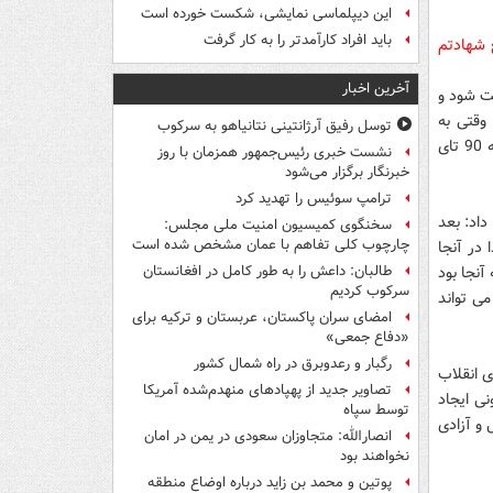
این دیپلماسی نمایشی، شکست خورده است
باید افراد کارآمدتر را به کار گرفت
 شهادتم
آخرین اخبار
مت شود و
وقتی به
توسل رفیق آرژانتینی نتانیاهو به سرکوب
سمت جبهه حرکت می کند، من روزی صد صلوات نذر حضرت موسی بن جعفر(ع) دارم که 90 تای
نشست خبری رئیس‌جمهور همزمان با روز
خبرنگار برگزار می‌شود
ترامپ سوئیس را تهدید کرد
اد: بعد
سخنگوی کمیسیون امنیت ملی مجلس:
چارچوب کلی تفاهم با عمان مشخص شده است
در آنجا
آنجا بود
طالبان: داعش را به طور کامل در افغانستان
سرکوب کردیم
ی تواند
امضای سران پاکستان، عربستان و ترکیه برای
«دفاع جمعی»
رگبار و رعدوبرق در راه شمال کشور
ی انقلاب
تصاویر جدید از پهپادهای منهدم‌شده آمریکا
نی ایجاد
توسط سپاه
 و آزادی
انصارالله: متجاوزان سعودی در یمن در امان
نخواهند بود
پوتین و محمد بن زاید درباره اوضاع منطقه