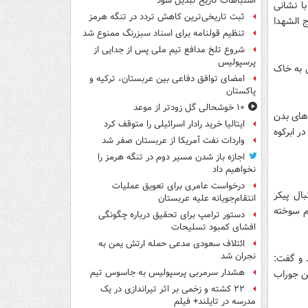
اشتباهات تاریخ تبدیل شود
ا نشانی
ثبت تاریخی‌ترین کاهش تردد در تنگه هرمز
ج الشهدا
تنظیم قولنامه برای اسناد سبزرنگ ممنوع شد
شروع تلخ مدافع تیم ملی پس از جدایی از
پرسپولیس
 7 اطراف شهید بهشتی به خاک
امضای توافق دفاعی بین عربستان، ترکیه و
پاکستان
۱۰ خوشحالی گل زودتر از موعد
 های بدن
ایتالیا خرید رادار اسرائیلی را متوقف کرد
ر ابرکوه
واردات نفت آمریکا از عربستان صفر شد
اجازه باز شدن مسیر دوم در تنگه هرمز را
نخواهیم داد
درخواست عامری برای تعویق عملیات
ال پیکر
انتقام‌جویانه علیه عربستان
م سوخته
دستور ترامپ برای تحقیق درباره چگونگی
افشای کمبود تسلیحات
ائتلاف سعودی مدعی حمله ارتش یمن به
نجران شد
 و گفت:
هشدار سرمربی پرسپولیس به جاسوس تیم
ن جوراب
۲۲ کشته و زخمی بر اثر تیراندازی در یک
مدرسه در تایلند+ فیلم