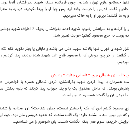
دتها جستجو عازم تهران شدیم، چون فرمانده دسته شهید بذرافشان آنجا بود. ب
ادیم گفت: آدرس را درست رفته اید پس چرا او را پیدا نکردید. دوباره به معرا
 به ما گفتند: دیروز او را به خاک سپردیم.
شماره قبر را گرفته و به سراغش رفتیم، شهید احمد بذرافشان ردیف
 بود... به حاج محمود گفتم: خوابت تعبیر شد.
گلزار شهدای تهران تنها بالاتنه شهید دفن می باشد و مابقی یا بهتر بگویم تکه تکه
گرانقدر را در پای درختی که با محمود فلاح زاده شهید شده بودند، پیدا کردیم و د
پردیم.
ی جالب زن شمالی برای شناسایی جنازه شوهرش
ت همزمان با پیدا کردن شهید بذرافشان، فردی شمالی همراه با خواهرش دنب
هرش بودند، که داخل صندوق یک پا و یک جوراب پیدا کردند که بقیه بدنش ه
م با دیدن آن پا گفت: همسرم همین است.
حاج محمود گفتم این که یک پا بیشتر نیست، چطور شناخت؟ زن صدایم را شنید
 که می بینی سه تا نشانه دارد؛ یک قاب ساعت که هدیه عروسی مان بود، دوم ای
برایش خریدم، سوم هم اینکه انگشت شست پای شوهرم را می شناسم...