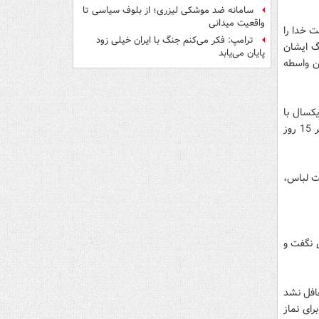
سامانه ضد موشکی لیزری؛ از بلوف سیاسی تا
واقعیت میدانی
هستم و از این بابت خدا را
ترامپ: فکر می‌کنم جنگ با ایران خیلی زود
گ ایشان
پایان می‌یابد
ن واسطه
کسال با
هماهنگی های مختلف من هم نزد ایشان به اهواز رفتم؛ اما در همان اهواز هم شاید هر 15 روز
خت لباس،
ن نگفت و
غافل نشد
رای نماز