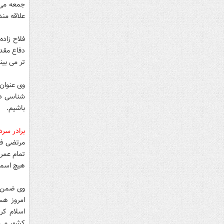
جمعه می 
علاقه مند
فلاح زاد
دفاع مقد
تر می بین
وی عنوان
شناسی در
باشیم.
برادر سردا
مرتضی فلا
تمام عمر 
هیچ اسمی 
وی ضمن ب
امروز هس
اسلام کر
کشور می 