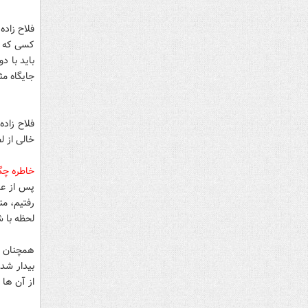
فلاح زاده
کسی که ب
باید با د
جایگاه مث
فلاح زاد
خالی از 
خاطره چگ
پس از عمل
رفتیم، مت
لحظه با 
همچنان رو
بیدار شد
از آن ها ب