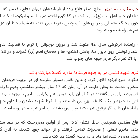
د و مقاومت مشرق -
حاج اصغر فلاح زاده از فرماندهان دوران دفاع مقدس که ام
دافعان حرم اهل بیت(ع) می باشد، در گفتگوی اختصاصی با سرو ابرکوه، از خاطرا
دوران جنگ تحمیلی و درس های آن، چنین تعریف می کند، که شما مخاطبان عزیز
 هم همراه شده و بشنوید.
فلاح زاده رزمنده ابرکوهی سال 42 متولد شد و دوران نوجوانی را توأم با فعالیت
همچون، 
شرط شهید نشدن مرا به جبهه فرستاد/ مادرم گفت: مبارکت باشد
گو با سرو ابرکوه اظهار کرد: والدین نقش بسیار سازنده ای در تربیت فرزندان ب
دین به اسلام و خدمت به وطن دارند. در آن زمان که 17 سال بیشتر نداشتم، 
ق بودند ولی می گفتند؛ در کنار آن باید درس هم بخوانی. مادرم با وجود سواد 
فتن به جبهه را یک تکلیف الهی می دانستند و با شرط شهید نشدن مرا عازم جبهه
 اطمینان دارم اگر توفیق شهادت نصیب من نشده ، بخاطر شرط مادر بوده است.
فاع مقدس همچنین خاطر نشان کرد: پس از اولین مجروحیت که در بیمارستا
م، مادرم تلفنی از مخابرات تماس گرفتند و از احوالم جویا شدند، به آنان گف
ت، مجروح شده ام؛ مادرم در پاسخ گفت: مبارکت باشد.