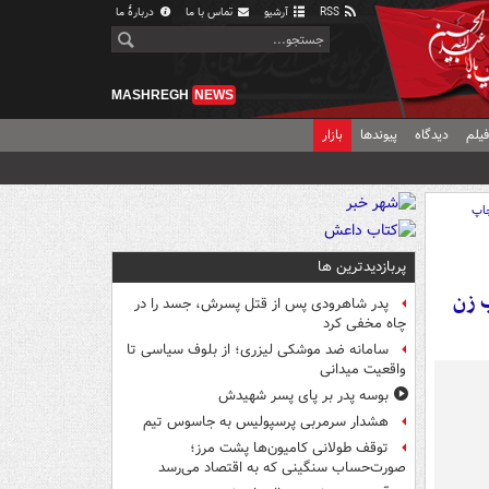
RSS
آرشیو
تماس با ما
دربارهٔ ما
MASHREGH
NEWS
یلم
دیدگاه
پیوندها
بازار
اپ
پربازدیدترین ها
ب زن
پدر شاهرودی پس از قتل پسرش، جسد را در
چاه مخفی کرد
سامانه ضد موشکی لیزری؛ از بلوف سیاسی تا
واقعیت میدانی
بوسه‌ پدر بر پای پسر شهیدش
هشدار سرمربی پرسپولیس به جاسوس تیم
توقف طولانی کامیون‌ها پشت مرز؛
صورت‌حساب سنگینی که به اقتصاد می‌رسد