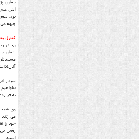
معاون پژو
اهل علم 
بود. همچن
جبهه می 
کنترل بح
وی در را
همان مسی
مسلمانا
آنان(داع
سردار اب
بخواهیم ا
به فرموده
وی همچنی
می زنند و
خود را ت
رقص می آ
است.