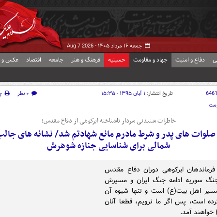
جمعه ۱۶ مرداد ۱۴۰۵ -
Aug 7 2026
ی
دفاع و امنیت
جهاد و مقاومت
حسینیه
فرهنگ و هنر
جامعه
اقتصاد
عکس و ف
646
تاریخ انتشار:
۱ آبان ۱۳۹۵ - ۱۵:۳۵
۰ نظر
چ
ومت
خاطرات شنیدنی سردار ناشناخته ابرکوهی از دفاع مقدس؛
صلوات های پدر و شرط مادرم مانع شهادتم شد/ نشانه های جال
شمالی برای شناسایی جنازه شوهرش
فرماندهان ابرکوهی دوران دفاع مقدس
نگ سوریه ادامه جنگ ایران و مسیرش
سیر اهل بیت(ع) است و تنها شیوه آن
رده است، پس اگر ما نرویم، قطعا آنان
خواهند آمد.