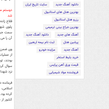
دانلود آهنگ جدید
سایت تاریخ ایران
دوستم می
بهترین هتل های استانبول
شد
رزرو هتل استانبول
فلاح زاده
پلوی شها
بهترین جراح بینی ترمیمی
آهنگ های جدید
دانلود آهنگ جدید
آن را می فرستم و 10 تا را نگه می
پرشین هتل
ثبت نام بیمه اربعین
وی ضمن ب
آهنگ جدید
مزایده خودرو
از عملیا
خرید بلیط استخر
بودند، تو
قیمت ورق آهن پرایس
سوال کرد
نزد شهدا 
فروشنده مواد شیمیایی
فرمانده د
اسلامی، ر
کرده بود.
کشور از د