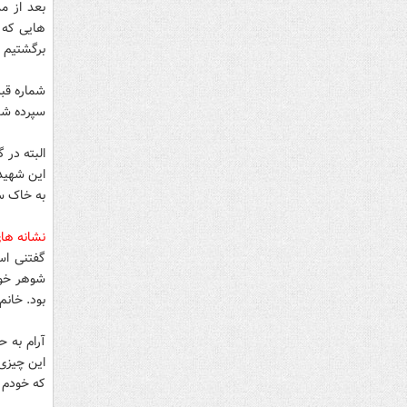
بعد از م
هایی که د
برگشتیم و
سپرده شده
البته در 
این شهید 
به خاک س
نشانه ها
گفتنی اس
شوهر خوا
بود. خان
آرام به 
این چیزی
که خودم 