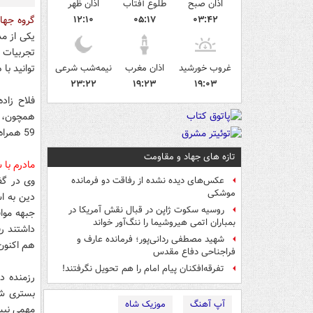
اذان صبح
طلوع آفتاب
اذان ظهر
۰۳:۴۲
۰۵:۱۷
۱۲:۱۰
گروه جها
یکی از م
تجربیات 
غروب خورشید
اذان مغرب
نیمه‌شب شرعی
توانید با
۲۳:۲۲
۱۹:۲۳
۱۹:۰۳
59 همراه با 21 نفر دیگر عازم جبهه های جنوب شد.
تازه های جهاد و مقاومت
مادرم با 
وی در گفت
عکس‌های دیده نشده از رفاقت دو فرمانده‌
موشکی
روسیه سکوت ژاپن در قبال نقش آمریکا در
جبهه مواف
بمباران اتمی هیروشیما را ننگ‌آور خواند
داشتند ر
شهید مصطفی ردانی‌پور؛ فرمانده عارف و
هم اکنون
فراجناحی دفاع مقدس
تفرقه‌افکنان پیام امام را هم تحویل نگرفتند!
رزمنده د
بستری شد
آپ آهنگ
موزیک شاه
مهمی نیس