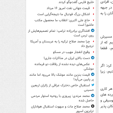
، افرادی
خلیج فارس گفت‌وگو کردند
در جبهه
قیمت جهانی نفت امروز ۱۶ مرداد
ان را به
اشکال بزرگ فوتبال ما نتیجه‌گرایی است
حاج علی اکبری: انقلاب ما محصول مکتب
عاشورا است
افشاگری برادرزاده ترامپ: تمام تصمیم‌هایش از
روی ترس است
و مسیرش
چرا محمد صلاح ترکیه را به عربستان و آمریکا
م که از
ترجیح داد
، قطعا
وقوع انفجار مهیب در مسکو
دست بالای ایران در مذاکرات جاری!
عکس‌های دیده نشده از رفاقت دو فرمانده‌
رد: اگر
موشکی
یم، زیرا
قیمت بنزین مانند موشک بالا می‌رود اما مانند
پر پایین می‌آید!
استقبال خاص دخترک عراقی از زائران اربعین
هر کاری
حسینی
ورده های
محمد مرندی: پیروزی با روحیه استوار مردمی
وسیقی و
حاصل شده
ان پذیر
محمد صلاح مات و مبهوت استقبال هواداران
ترابزون اسپور