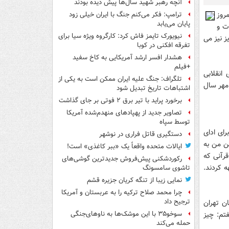
آنچه رهبر شهید سال‌ها پیش دیده بودند
روز
ترامپ: فکر می‌کنم جنگ با ایران خیلی زود
پایان می‌یابد
ت و
نیویورک تایمز فاش کرد: کارگروه ویژه سیا برای
 نیز می
تفرقه افکنی در کوبا
هشدار افسر ارشد آمریکایی به کاخ سفید
+فیلم
 های انقلابی
تلگراف: جنگ علیه ایران ممکن است به یکی از
شعار نوشتن روی دیوار ها، پخش اعلامیه ها و سخنان امام (ره) گذراند و در 28 مهر سال
اشتباهات تاریخ تبدیل شود
برخورد پراید با تیر برق ۲ فوتی بر جای گذاشت
تصاویر جدید از پهپادهای منهدم‌شده آمریکا
توسط سپاه
رای ادای
دستگیری قاتل فراری در نوشهر
پدرم با رفتن من به
ایالات متحده واقعاً یک «ببر کاغذی» است!
قرآنی که
رکوردشکنی پیش‌فروش جدیدترین گوشی‌های
 کردند.
تاشوی سامسونگ
نمایی زیبا از تنگه کریان جزیره قشم
چرا محمد صلاح ترکیه را به عربستان و آمریکا
ترجیح داد
ن تهران
تم: چیز
سوخو۳۵ با این موشک‌ها به ناوهای‌جنگی
حمله می‌کند