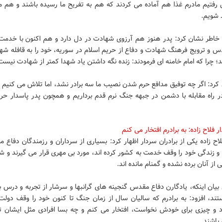
رفتیم مادرم غذا هم آماده می کردند که هم به تفریح ما رسیده باشند و هم ما 
 شویم.
ه خاطر نشان کرد: پدر هنوز هم آرزوی شهادت در دل دارد و هم اکنون با خدمت 
س و ترویج فرهنگ شهادت و دفاع از حریم اسلام در سوریه، خود را به قافله شهد
د؛ چرا که امام خامنه ای فرمودند: زنده نگه داشتن یاد شهدا کمتر از شهادت نیست
 کرد: اگر چه توفیق مدافع حرم شدن نصیب ما سه برادر نشد، اما تلاش می کنیم 
 راه مقابله با دشمن در جبهه جنگ نرم قدم برداریم و همچون پدر پاسدار حری
ر فلاح زاده: به برادرم افتخار می کنم
ح زاده یکی از برادران سردار اظهار کرد: بسیاری از سرداران و رزمندگان دفاع
و زندگی خود را وقف خدمت به کشور کرده اند، مورد بی مهری قرار می گیرند و ش
از آنان برده نشده و گمنام مانده اند.
یان اینکه، یادگارن دفاع مقدس گنجینه های گرانبها و سرشار از تجربه و درس ب
تند، افزود: به برادرم که سالیان سال از زمان جنگ تا کنون خود را وقف دولت
د و چیزی برای خودش نخواست، افتخار می کنم و چه بسا افرادی مثل ایشان ت
باشند.