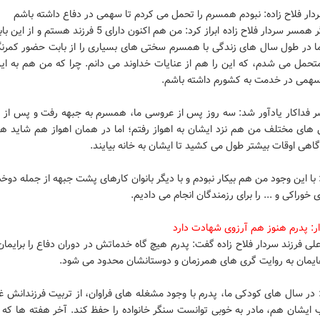
ار فلاح زاده: نبودم همسرم را تحمل می کردم تا سهمی در دفاع داشته باشم
خانم برزگر همسر سردار فلاح زاده ابراز کرد: من هم اکنون دارای 5 فرزند 
ما در طول سال های زندگی با همسرم سختی های بسیاری را از بابت حضور کمرن
متحمل می شدم، که این را هم از عنایات خداوند می دانم. چرا که من هم به ای
سهمی در خدمت به کشورم داشته باشم.
 فداکار یادآور شد: سه روز پس از عروسی ما، همسرم به جبهه رفت و پس از ی
گاهی اوقات بیشتر طول می کشید تا ایشان به خانه بیایند.
 با این وجود من هم بیکار نبودم و با دیگر بانوان کارهای پشت جبهه از جمله دو
 خوراکی و ... را برای رزمندگان انجام می دادیم.
ر: پدرم هنوز هم آرزوی شهادت دارد
علی فرزند سردار فلاح زاده گفت: پدرم هیچ گاه خدماتش در دوران دفاع را برایما
ایمان به روایت گری های همرزمان و دوستانشان محدود می شود.
 در سال های کودکی ما، پدرم با وجود مشغله های فراوان، از تربیت فرزندانش 
 ایشان هم، مادر به خوبی توانست سنگر خانواده را حفظ کند. آخر هفته ها که ب