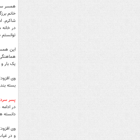
همسر سرد
شاکرم. ا
در خانه 
توانستم 
این همسر
یک بار و 
وی افزود:
بسته بندی
پسر سردا
در ادامه 
دانسته ه
وی افزود:
و در غیاب