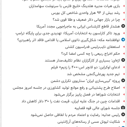
بازی هیات مدیره هلدینگ خلیج فارس با سرنوشت سهامداران
رشد بیش از ۹۴ هزار واحدی شاخص کل بورس
چرا در بازار جهانی دلار ضعیف و طلا قوی شد؟
هشدار قاطع کارشناس ایرانی به ماجراجویی مجدد آمریکا
ورود تاکر کارلسون به انتخابات آمریکا؛ تهدیدی جدی برای پایگاه ترامپ
توافقنامه مکه؛ شکل‌گیری ناتوی اسلامی یا اقدامی فاقد اثر راهبردی؟
استعفای نایب‌رئیس فدراسیون کشتی
حکم اخراج ربیعی را چه کسی امضا کرد؟
اژه‌ای: بسیاری از کارگزاران نظام تکلیف‌مدار هستند
ادعای اوکراین: دو لانچر اس-۴۰۰ را زدیم+ فیلم
تیم جدید پورعلی‌گنجی مشخص شد
پروژه "لیبی‌سازی ایران" سناریوی تکراری دشمن
اصلاح طرح پشتیبانی و رفع موانع تولید کشاورزی در جلسه امروز مجلس
انتخابات شوراها در فصل پاییز برگزار می‌شود
اقدامات چین در جنگ علیه ایران، قیمت نفت را ۳۰ دلار کاهش داد
جلسه شورای عالی قوه قضاییه
رئیس عدلیه: رضایت و اعتماد مردم با لفاظی حاصل نمی‌شود
شکایت لیونل مسی از رسانه‌های آرژانتینی