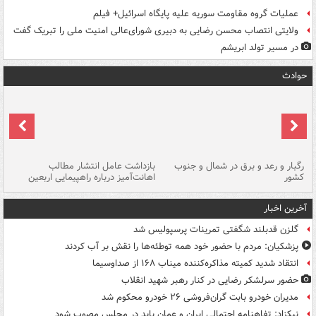
عملیات گروه مقاومت سوریه علیه پایگاه اسرائیل+ فیلم
ولایتی انتصاب محسن رضایی به دبیری شورای‌عالی امنیت ملی را تبریک گفت
در مسیر تولد ابریشم
حوادث
رگبار و رعد و برق در شمال و جنوب
بازداشت عامل انتشار مطالب
کشور
اهانت‌آمیز درباره راهپیمایی اربعین
گر
آخرین اخبار
گلزن قدبلند شگفتی تمرینات پرسپولیس شد
پزشکیان: مردم با حضور خود همه توطئه‌ها را نقش بر آب کردند
انتقاد شدید کمیته مذاکره‌کننده میناب ۱۶۸ از صداوسیما
حضور سرلشکر رضایی در کنار رهبر شهید انقلاب
مدیران خودرو بابت گران‌فروشی ۲۶ خودرو محکوم شد
نیکزاد: تفاهنامه احتمالی ایران و عمان باید در مجلس مصوب شود