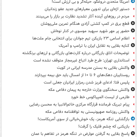
آمریکا متحدی دروغگو، حیله‌گر و بی ارزش است!
دستور اژه‌ای برای تدوین معیارهای جدید عفو زندانیان
مردم در روزهای آینده آثار تشدید نظارت بر بازار را می‌بینند
قطع برق در کمپ کشتی آزادی هنگام تمرین ملی‌پوشان
حضور پر مهر شهید سپهبد موسوی در کنار نوه‌اش
اعلام اسامی ۲۳ بازیکن تیم جوانان برای انتخابی جام ملت‌ها
کنایه بقایی به تقابل ایران با ترامپ و آمریک
توضیحات اتاق بازرگانی درباره کارت‌های بازرگانی و ارزهای برنگشته
استانداری تهران: طرح طرد اتباع غیرمجاز متوقف نشده است
واکنش بقایی به بستن مدرسه ایرانی در کویت
روستاییان دهک‌های ۶ تا ۱۰ از امسال باید حق بیمه بپردازند
پلیس فتا: ادعای فریز شدن رمزارز ایرانیان جعلی است
واکنش سخنگوی وزارت خارجه به پیمان دفاعی مکه
طارمی از لیست المپیاکوس خط خورد
پیام تبریک فرمانده قرارگاه مرکزی خاتم‌الانبیا به محسن رضایی
واکنش روزنامه صهیونیستی به توافقنامه دفاعی مکه
بازگشایی تنگه هرمز، یک خوش‌خیالی از سوی آمریکاست!
بازیکنی که چشم فلیک را گرفت!
پاسخ بقایی به گرفتن عوارض در تنگه هرمز در تفاهم با عمان