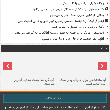
رونالدو: بارسلونا من را ناامید کرد
کشف بقایای یک کشتی باستانی رومی در سواحل ایتالیا
بقائی: اوکراین جبران نکند، جبران می‌کنیم
اینفوگرافیک/ زندگینامه محسن رضایی دبیر شورای عالی امنیت‌ ملی
رگبار و رعد و برق در شمال و جنوب کشور
آتلانتیک: آمریکا برای حمله به عمق روسیه اطلاعات به کی‌یف می‌دهد
اظهار نظر عجیب فان خال درباره مارادونا و مسی
سلامت
آیا ماءالشعیر برای جلوگیری از سنگ
آلودگی هوا باعث تشدید آرتروز
حذ
کلیه مفید است
می‌شود
کل
نسخه دسکتاپ
کليه حقوق اين سايت متعلق به پایگاه خبري-تحليلي مشرق نيوز می باشد و