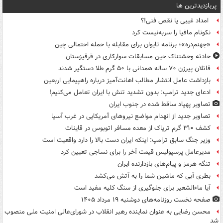
پربازدیدترین ها
امداد غیبی یا نقص فنی!؟
نکونام مافیا را سربه‌نیست کرد
«جهنم‌دره»؛ برنامه تایوان برای مقابله با حمله احتمالی چین
حادثه وحشتناک حین مسابقات سوارکاری در قرقیزستان
قاتلان پیرزن ۷۰ ساله همدانی با ۵۰ گرم طلا دستگیر شدند
بازداشت عامل انتشار مطالب اهانت‌آمیز درباره راهپیمایی اربعین
ادعای جدید ترامپ: بدون تشدید تنش با ایران تعامل می‌کنیم!
تصاویر پهپاد ساقط شده در جنوب ایران
تصاویر جدید از انهدام مواضع نیروهای آمریکایی در غرب آسیا
کشف ۳۱۰ گرم تریاک از معده مسافر اتوبوس در قاینات
وزیر جنگ سابق ترامپ: اینکه ایران دست بالا را دارد واقعیت است
مدیرعامل پرسپولیس قیمت آخر را برای نساجی تعیین کرد
تنگه هرمز و پیام‌های بازدارنده ایران
بطری آبی که ماشین شما را به آتش می‌کشد
آیا ماءالشعیر برای جلوگیری از سنگ کلیه مفید است
صفحه نخست روزنامه‌های دوشنبه ۱۹ مرداد ۱۴۰۵
محسن رضایی به عنوان نماینده رهبر انقلاب در شورای‌عالی امنیت ملی منصوب
شد