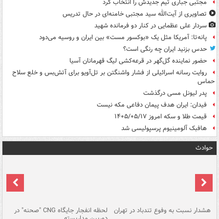
مجتبی جباری تیم جدیدش را انتخاب کرد
تصاویری از آیت‌الله سید مجتبی خامنه‌ای در حال تدریس
سردار علی عظمایی در کنار دو فرمانده شهید
پانه‌تا: آمریکا مثل یک «بوکسور مست» بین ایران و روسیه می‌دود
حدس بزنید ایران چه رنگی است؟
حضور نماینده گل‌گهر در قرعه‌کشی لیگ قهرمانان آسیا
روایت رسانه اسرائیلی از فشار واشنگتن بر تل‌آویو برای آتش‌بس و خلع سلاح
حماس
پدر لیونل مسی درگذشت
فیدان: ایران هدف پیمان دفاعی مکه نیست
قیمت طلا و سکه امروز ۱۴۰۵/۰۵/۱۷
هافبک آلومینیوم پرسپولیسی شد
حوادث
ای
هشدار نسبت به وفوع تندباد در تهران
لحظه انفجار جایگاه CNG "صحنه" در
دس
دوربین مداربسته
ات