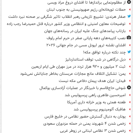
از مظلوم‌نمایی براندازها تا افشای دروغ مراد ویسی
حملات توپخانه‌ای رژیم صهیونیستی به جنوب لبنان
صفار هرندی: تشییع تاریخی رهبر انقلاب تاثیر شگرفی بر صحنه نبرد داشت
توضیحات معاون امنیتی و انتظامی وزیر کشور درباره قتل حمیدرضا رجب زاده
بازتاب پیامدهای جنگ علیه ایران در رسانه‌های جهان
نصب کتیبه‌های دهه پایانی صفر در حرم امام رئوف
افشای نقشه ترور لیونل مسی در جام جهانی ۲۰۲۶
چند نکته درباره توافق مکه!
دبل درگاهی در شب توقف استانداردلیژ
ثبت ۲ میلیون و ۹۲۰ هزار تردد در مرز مهران طی ایام اربعین
یمن: تشکیل ائتلاف مانع مجازات عربستان بخاطر جنایاتش نمی‌شود
فیدان: ایران هدف پیمان دفاعی مکه نیست
شوخی حاج‌قاسم با خبرنگار در عملیات آزادسازی بوکمال
امیرحسین طاهری راهی پرسپولیس شد
طعنه همتی به وزیر خزانه داری آمریکا
هافبک آلومینیوم پرسپولیسی شد
یونان به دنبال گسترش حضور نظامی در خلیج فارس
زخمی شدن ۴ شهروند یمنی در حمله مزدوران سعودی
زخمی شدن ۳ نظامی لبنانی در زوطر غربی