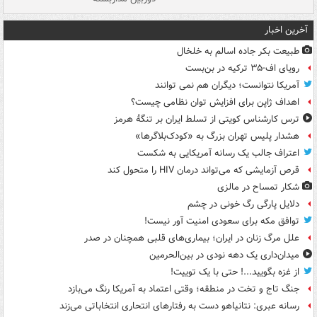
آخرین اخبار
طبیعت بکر جاده اسالم به خلخال
رویای اف-۳۵ ترکیه در بن‌بست
آمریکا نتوانست؛ دیگران هم نمی توانند
اهداف ژاپن برای افزایش توان نظامی چیست؟
ترس کارشناس کویتی از تسلط ایران بر تنگۀ هرمز
هشدار پلیس تهران بزرگ به «کودک‌بلاگرها»
اعتراف جالب یک رسانه آمریکایی به شکست
قرص آزمایشی که می‌تواند درمان HIV را متحول کند
شکار تمساح در مالزی
دلایل پارگی رگ خونی در چشم
توافق مکه برای سعودی امنیت آور نیست!
علل مرگ زنان در ایران؛ بیماری‌های قلبی همچنان در صدر
میدان‌داری یک دهه نودی در بین‌الحرمین
از غزه بگویید...! حتی با یک توییت!
جنگ تاج و تخت در منطقه؛ وقتی اعتماد به آمریکا رنگ می‌بازد
رسانه عبری: نتانیاهو دست به رفتارهای انتحاری انتخاباتی می‌زند