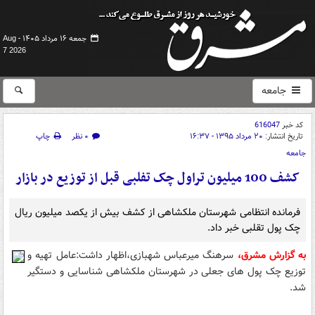
جمعه ۱۶ مرداد ۱۴۰۵ -
Aug
7 2026
جامعه
کد خبر
616047
تاریخ انتشار:
۲۰ مرداد ۱۳۹۵ - ۱۶:۳۷
۰ نظر
چاپ
جامعه
کشف 100 میلیون تراول چک تفلبی قبل از توزیع در بازار
فرمانده انتظامی شهرستان ملکشاهی از کشف بيش از يکصد ميليون ريال
چک پول تقلبی خبر داد.
به گزارش مشرق،
سرهنگ میرعباس شهبازی،اظهار داشت:عامل تهیه و
توزیع چک پول های جعلی در شهرستان ملکشاهی شناسایی و دستگیر
شد.