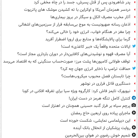
پدر شاهرودی پس از قتل پسرش، جسد را در چاه مخفی کرد
دردسر همزمان آمریکا و اوکراین با ته کشیدن موشک های پاتریوت
آثار مخرب مصرف الکل و سیگار در بروز بیماری‌ها
اذعان رسانه صهیونیست به موج بی‌سابقه فرار از سرزمین‌های اشغالی
چرا مغز در هنگام خواب، انرژی خود را خالی می‌کند؟
گرما برای پالایشگاه‌ها و منابع برق اروپا اضطرار آفرید
ایالات متحده واقعاً یک «ببر کاغذی» است!
آیا مصرف قهوه و نوشیدنی‌های کافئین‌دار در دوران بارداری مجاز است؟
توقف طولانی کامیون‌ها پشت مرز؛ صورت‌حساب سنگینی که به اقتصاد می‌رسد
حماقت ترامپ با ذخایر انرژی جهان چه کرد؟
چرا تابستان فصل محبوب میکروب‌هاست؟
دستگیری قاتل فراری در نوشهر
نیویورک تایمز فاش کرد: کارگروه ویژه سیا برای تفرقه افکنی در کوبا
کنترل کامل تنگه هرمز در دست ایران!
پرچم سیاه بر فراز گنبد حسینی همچنان در اهتزاز است
ماجرای پیاده روی اربعین حاج رمضان
این دیپلماسی نمایشی، شکست خورده است
روایت پزشکیان از انحلال بانک آینده
شمیم خوش رضوی در هوای بین‌الحرمین