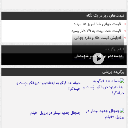
قیمت‌های روز در یک نگاه
قیمت جهانی طلا امروز ۱۵ مرداد
قیمت نفت برنت به ۷۹ دلار رسید
افزایش قیمت طلا و نقره جهانی
فیلم برگزیده
بوسه‌ پدر بر پای پسر شهیدش
برگزیده ورزشی
حمله تند فیگو به اینفانتینو: دروغگو، پَست‌ و
حیله‌گر!
جنجال جدید نیمار در برزیل +فیلم