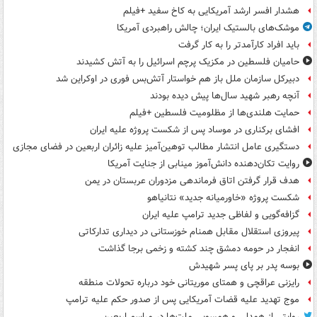
هشدار افسر ارشد آمریکایی به کاخ سفید +فیلم
موشک‌های بالستیک ایران؛ چالش راهبردی آمریکا
باید افراد کارآمدتر را به کار گرفت
حامیان فلسطین در مکزیک پرچم اسرائیل را به آتش کشیدند
دبیرکل سازمان ملل باز هم خواستار آتش‌بس فوری در اوکراین شد
آنچه رهبر شهید سال‌ها پیش دیده بودند
حمایت هلندی‌ها از مظلومیت فلسطین +فیلم
افشای برکناری در موساد پس از شکست پروژه علیه ایران
دستگیری عامل انتشار مطالب توهین‌آمیز علیه زائران اربعین در فضای مجازی
روایت تکان‌دهنده دانش‌آموز مینابی از جنایت آمریکا
هدف قرار گرفتن اتاق‌ فرماندهی مزدوران عربستان در یمن
شکست پروژه «خاورمیانه جدید» نتانیاهو
گزافه‌گویی و لفاظی جدید ترامپ علیه ایران
پیروزی استقلال مقابل همنام خوزستانی در دیداری تدارکاتی
انفجار در حومه دمشق چند کشته و زخمی برجا گذاشت
بوسه‌ پدر بر پای پسر شهیدش
رایزنی عراقچی و همتای موریتانی خود درباره تحولات منطقه
موج تهدید علیه قضات آمریکایی پس از صدور حکم علیه ترامپ
روایتی از همدلی و همسویی ملت‌ها در مراسم اربعین