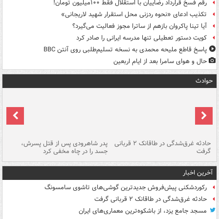
رقم فسخ قرارداد رضاییان با استقلال فقط ۱۰۰میلیون تومان!
تکذیب ادعای «نحوه ردزنی محل استقرار شهید لاریجانی»
آیا تینا پاکروان بازهم از ساترا مجوز فعالیت می‌گیرد؟
کویت دستور تعطیلی تنها مدرسه ایرانی را صادر کرد
پاسخ قاطع ملیحه محمدی به نسخه تسلیم‌طلبی روی آنتن BBC
حال و هوای سامرا بعد از ایام اربعین
حوادث
شته
حادثه غرق‌شدگی در طاقانک ۲ قربانی
پدر شاهرودی پس از قتل پسرش،
دس
گرفت
جسد را در چاه مخفی کرد
آخرین اخبار
رکوردشکنی پیش‌فروش جدیدترین گوشی‌های تاشوی سامسونگ
حادثه غرق‌شدگی در طاقانک ۲ قربانی گرفت
مسجد جامع یزد، از باشکوه‌ترین معماری‌های ایران