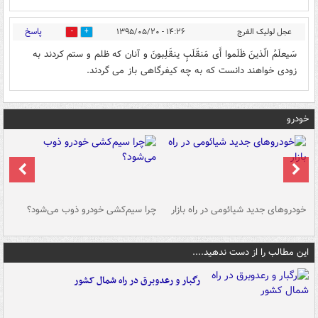
پاسخ
عجل لولیک الفرج
۱۴:۲۶ - ۱۳۹۵/۰۵/۲۰
0
0
سَیعلَمُ الّذینَ ظَلَموا أَی مَنقَلَبٍ ینقَلِبونَ و آنان که ظلم و ستم کردند به
زودی خواهند دانست که به چه کیفرگاهی باز می گردند.
خودرو
خودروهای جدید شیائومی در راه بازار
چرا سیم‌کشی خودرو ذوب می‌شود؟
شو
این مطالب را از دست ندهید....
رگبار و رعدوبرق در راه شمال کشور