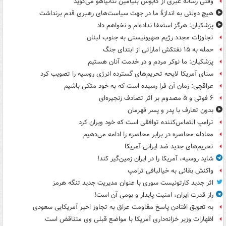
وقتی رسانه عبری از کابوس بنیامین نتانیاهو می‌گوید
هیچ دولتی به اندازۀ ما در جهت سیاست‌های رهبری قدم برنداشت
پزشکیان: هرگز استعفا نداده‌ام و نخواهم داد
تجاوزات مجدد رژیم صهیونیستی به جنوب لبنان
حمله به ۱۵ نفتکش‌ اماراتی از ابتدای جنگ
پزشکیان: ما نوکر مردم و در خدمت آنان هستیم
سنای آمریکا لایحه تحریم‌های گسترده انرژی روسیه را تصویب کرد
عراقچی: زمان آن فرا رسیده است که به خود متکی باشیم
۶ فوتی و ۵ مصدوم بر اثر تصادف زنجیره‌ای
بدون تعارف با پدر و پسر قهرمان
ترامپ التماس‌کننده توافقی است که خود ویران کرد
معادله محاصره در برابر محاصره را ادامه می‌دهیم
تحریم‌های جدید ضد ایرانی آمریکا
شاید روسیه، آمریکا را در ایران زمین‌گیر کند!
واکنش بقائی به خیالبافی ترامپ
اثر جدید کارتونیست سوری با عنوان مدیریت جدید تنگه هرمز
راز قدرت ایران، امنیت پایدار و بومی آن است!
به تعویق افتادن پاسخ مقاومت عراق به تجاوز اخیر آمریکایی سعودی
اظهارات وزیر خزانه‌داری آمریکا با مواضع قبلی وی متناقض است