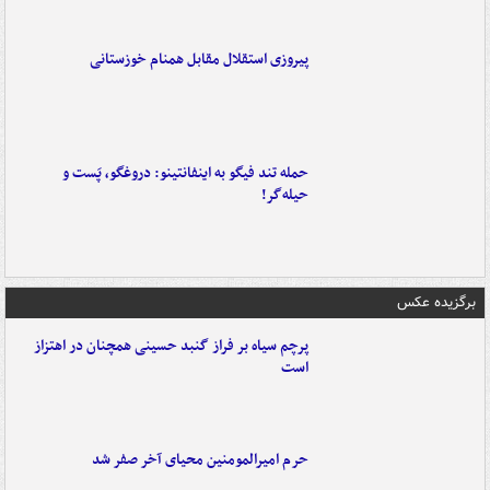
پیروزی استقلال مقابل همنام خوزستانی
حمله تند فیگو به اینفانتینو: دروغگو، پَست‌ و
حیله‌گر!
برگزیده عکس
پرچم سیاه بر فراز گنبد حسینی همچنان در اهتزاز
است
حرم امیرالمومنین محیای آخر صفر شد