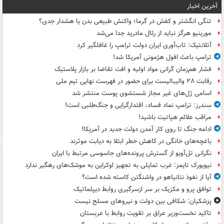
آخرین اخبار
تنگی انگشتر و کفش در گرما؛ واکنش طبیعی بدن یا هشدار جدی؟
مورینیو هرگز نباید از رئال مادرید جدا می‌شد
آتلانتیک: تاب‌آوری ایران دولت ترامپ را غافلگیر کرد
ترامپ باعث افول هژمونی آمریکا شد!
فشار هم‌زمان گرانی مواد اولیه و افت تقاضا بر بازار پلاستیک
رقابت ۲۸ والیبالیست برای حضور در فهرست نهایی تیم ملی
اسامی ژل‌های غیر مجاز شستشوی پوست منتشر شد
سندرز: ترامپ نماد فساد، اقتدارگرایی و جنگ‌طلبی است!
مراقب علائم هپاتیت باشید!
ادامه جنگ تا روی کار آمدن دولت جدید در آمریکا!
باغچه‌های خانگی در کاهش خطر ابتلا به دیابت موثرند
نگرانی تل‌آویو از گسترش پرونده‌های جاسوسی مرتبط با ایران
نیویورک تایمز: غرب تمایلی به تجهیز اوکراین به موشک‌های رهگیر ندارد
آیا از نفوذ نتانیاهو در واشنگتن کاسته شده است؟
توافق پرو و مکزیک بر سر ازسرگیری روابط دیپلماتیک
پزشکیان: شکافی بین دولت و نیروهای مسلح نیست
تاکید نخست‌وزیر عراق بر تقویت روابط با عربستان