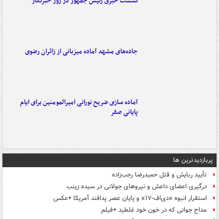
نشست خبری رئیس جمهور در روز خبرنگار
جاده‌های مشهد آماده میزبانی از زائران رضوی
آماده سازی ضریح نورانی امیرالمومنین برای ایام
پایانی صفر
پربازدیدترین ها
تأیید ربایش و قتل حمیدرضا رجب‌زاده
درگیری اعضای داعش و نیروهای جولانی در سیده زینب
استقرار انبوه «دی‌اف‑۱۷» و پایان عصر پدافند آمریکا +عکس
مداح جوانی که در خون خود غلطید +فیلم