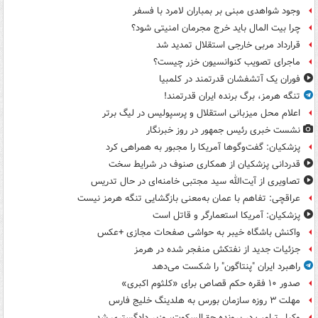
وجود شواهدی مبنی بر بمباران لامرد با فسفر
چرا بیت المال باید خرج مجرمان امنیتی شود؟
قرارداد مربی خارجی استقلال تمدید شد
ماجرای تصویب کنوانسیون خزر چیست؟
فوران یک آتشفشان قدرتمند در کلمبیا
تنگه هرمز، برگ برنده ایران قدرتمند!
اعلام محل میزبانی استقلال و پرسپولیس در لیگ برتر
نشست خبری رئیس جمهور در روز خبرنگار
پزشکیان: گفت‌وگوها آمریکا را مجبور به همراهی کرد
قدردانی پزشکیان از همکاری صنوف در شرایط سخت
تصاویری از آیت‌الله سید مجتبی خامنه‌ای در حال تدریس
عراقچی: تفاهم با عمان به‌معنی بازگشایی تنگه هرمز نیست
پزشکیان: آمریکا استعمارگر و قاتل است
واکنش باشگاه خیبر به حواشی صفحات مجازی +عکس
جزئیات جدید از نفتکش منفجر شده در هرمز
راهبرد ایران "پنتاگون" را شکست می‌دهد
صدور ۱۰ فقره حکم قصاص برای «کلثوم اکبری»
مهلت ۳ روزه سازمان بورس به هلدینگ خلیج فارس
وکیل ترامپ در پرونده حق‌السکوت، وزیر دادگستری شد