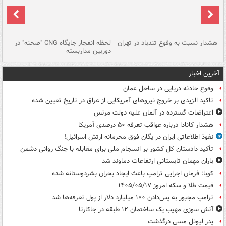
ای
هشدار نسبت به وفوع تندباد در تهران
لحظه انفجار جایگاه CNG "صحنه" در
دس
دوربین مداربسته
ات
آخرین اخبار
وقوع حادثه دریایی در ساحل عمان
تاکید الزیدی بر خروج نیروهای آمریکایی از عراق در تاریخ تعیین شده
اعتراضات گسترده در آلمان علیه دولت مرتس
هشدار کانادا درباره عواقب تعرفه ۵۰ درصدی آمریکا
نفوذ اطلاعاتی ایران در یگان فوق محرمانه ارتش اسرائیل!
تأکید دادستان کل کشور بر انسجام ملی برای مقابله با جنگ روانی دشمن
باران مهمان تابستانی ارتفاعات دماوند شد
کوبا: فرمان اجرایی ترامپ باعث ایجاد بحران بشردوستانه شده
قیمت طلا و سکه امروز ۱۴۰۵/۰۵/۱۷
ترامپ مجبور به پس‌دادن ۱۰۰ میلیارد دلار از پول تعرفه‌ها شد
آتش سوزی مهیب یک ساختمان ۱۲ طبقه در جاکارتا
پدر لیونل مسی درگذشت