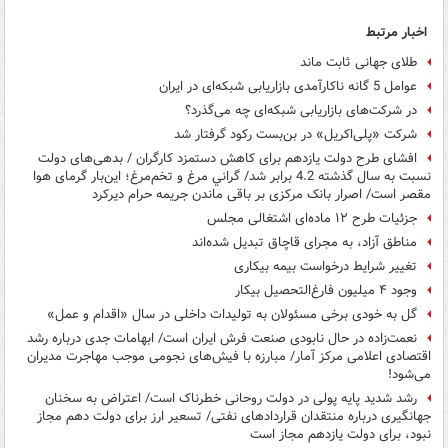
اخبار مرتبط
طلای جهانی ثابت ماند
عوامل 5 گانه ناکارآمدی بازاریابی شبکه‌ای در ایران
در شرکت‌های بازاریابی شبکه‌ای چه می‌گذرد؟
شرکت «پلی‌اکریل» در بن‌بست رکود گرفتار شد
افشای طرح دولت یازدهم برای کاهش دستمزد کارگران / بدهی‌های دولت
نسبت به سال گذشته 4.2 برابر شد/ گراني مرغ و تخم‌مرغ؛ اين‌بار گرمای هوا
مقصر است/ اصرار بانک مرکزی بر باقی ماندن جریمه حرام دیرکرد
جزئیات طرح ۱۲ ماده‌ای اشتغالی مجلس
مناطق آزاد، به مجرای قاچاق تبدیل شده‌اند
تغییر شرایط درخواست بیمه بیکاری
وجود ۴ میلیون فارغ‌التحصیل بیکار
گل به خودی برخی مسئولان به تولیدات داخلی در سال «اقدام و عمل»
نعمت‌زاده در حال نابودی صنعت فرش ایران است/ ابهامات جدی درباره رشد
اقتصادی اعلامی مرکز آمار/ مبارزه با فیش‌های نجومی موجب مهاجرت مدیران
می‌شود!
رشد شدید پایه پولی در دولت روحانی خطرناک است/ اعتراض به سخنان
جهانگیری درباره منتقدان قراردادهای نفتی/ تسعیر ارز برای دولت دهم مجاز
نبود، برای دولت یازدهم مجاز است