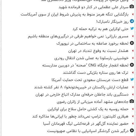
سردار علی عظمایی در کنار دو فرمانده شهید
بازگشایی تنگه هرمز منوط به پذیرش شروط ایران از سوی آمریکاست
روز خبرنگار نامبارک!
حتی اوکراین هم به ترکیه حمله کرد
مسرور بارزانی: نمی خواهیم طرفی در درگیری‌های منطقه باشیم
لحظه برخورد صاعقه به ساختمانی در نیویورک
هشدار نسبت به وفوع تندباد در تهران
خوشبینی بارسلونا به عملی شدن انتقال رودری
لحظه انفجار جایگاه CNG "صحنه" در دوربین مداربسته
ترک ها روی ستاره بلژیکی دست گذاشتند
قطع دست عربستان سعودیِ تحت حمایت آمریکا
عملیات ارتش پاکستان در خیبرپختونخوا؛ ۸ نفر کشته شدند
دستگیری باند جاعلان حرفه‌ای مدارک اتباع خارجی در تهران
جاده‌های مشهد آماده میزبانی از زائران رضوی
حمله روسیه به یک کشتی حامل سلاح برای اوکراین
هیلاری کلینتون: ترامپ نمی‌داند چطور با ایرانی‌ها مذاکره کند
حضور نماینده گل‌گهر در قرعه‌کشی لیگ قهرمانان آسیا
درگیر شدن گردشگر اسپانیایی با نظامی صهیونیست