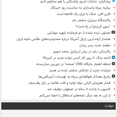
پزشکیان: جنایات امروز واشنگتن را هم محکوم کنید
بیانیه سپاه پاسداران به مناسبت روز خبرنگار
فارن افرز: جنگ با ایران یک فاجعه است
پالایشگاه سیزران منفجر شد
"سوپر ال‌نینو"در راه است؟
تصاویر دیده‌ نشده از دو فرمانده شهید موشکی
هشدار ارشدترین ژنرال آمریکا درباره محدودیت‌های نظامی علیه ایران
مقصد جدید پسر زیدان
پاکستان: باید در برابر اسرائیل متحد شویم
ادامه جنگ تا روی کار آمدن دولت جدید در آمریکا!
لحظه انفجار جایگاه CNG "صحنه" در دوربین مداربسته
جزئیات جدید از نفتکش منفجر شده در هرمز
پاسخ معنادار هوافضای سپاه به تهدیدات آمریکایی‌ها
فشار هم‌زمان گرانی مواد اولیه و افت تقاضا بر بازار پلاستیک
کامیون با راننده ۸ ساله در اصفهان توقیف شد
از این به بعد دیگر نامه‌های استقلال را امضا نمی‌کنم
حوادث