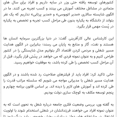
کشورهای توسعه یافته حتی وزر در سایه داریم و افراد برای سال های
متمادی در مشاغل مختلف آموزش می بینند و کسب تجربه می کنند. ما در
الگوی شایسته سالاری «مدیر اتوبوسی» و «مدیر پرتابی» نداریم که یک نفر
بتواند از دانشگاه به یکباره بدون طی مراحل کسب تجربه و تخصص به یکباره
در پُست مهمی قرار بگیرد.
این کارشناس عالی کارآفرینی گفت: در دنیا بزرگترین سرمایه انسان ها
هستند و نفت، گاز و منابع به پایان می رسند؛ بنابراین در الگوی هدایت
مسیر شغلی و مردمی کردن اقتصاد اگر بتوانیم مدل شایستگی را در کشور
طراحی کنیم و به عنوان نمونه فردی که می خواهد در پسُتی قرار بگیرد، قبل از
آن مراحل کسب تخصص را طی کرده باشد، به موفقیت خواهیم رسید.
خانی تاکید کرد: افراد باید از فیلترهای صلاحیت رد شده باشند و در الگوی
هدایت مسیر شغلی با مدیرانی مواجه می شویم که سلسله مراتب قدرت را
طی کرده اند و آموزش های لازم را دیده اند. بر اساس قانون برنامه چهارم و
پنجم توسعه مکلف به کوچک سازی دولت بودیم.
به گفته وی، بررسی وضعیت فکری جامعه درباره شغل به نحوی است که به
عنوان نمونه افراد می خواهند فرزندانشان در شغلی استخدام شوند با اولویت
اشتغال در وزارتخانه های دولتی؛ بنابراین بخش خصوصی باید بزرگ شود تا