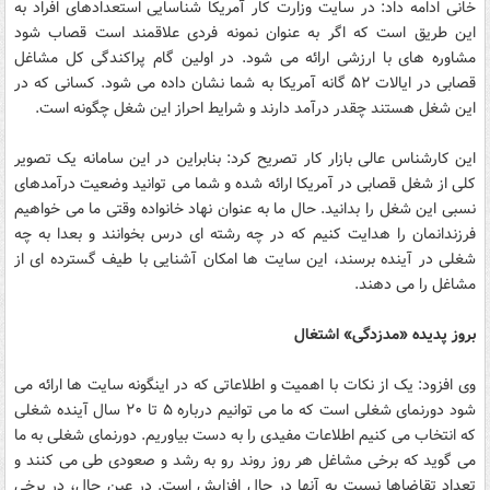
خانی ادامه داد: در سایت وزارت کار آمریکا شناسایی استعدادهای افراد به
این طریق است که اگر به عنوان نمونه فردی علاقمند است قصاب شود
مشاوره های با ارزشی ارائه می شود. در اولین گام پراکندگی کل مشاغل
قصابی در ایالات ۵۲ گانه آمریکا به شما نشان داده می شود. کسانی که در
این شغل هستند چقدر درآمد دارند و شرایط احراز این شغل چگونه است.
این کارشناس عالی بازار کار تصریح کرد: بنابراین در این سامانه یک تصویر
کلی از شغل قصابی در آمریکا ارائه شده و شما می توانید وضعیت درآمدهای
نسبی این شغل را بدانید. حال ما به عنوان نهاد خانواده وقتی ما می خواهیم
فرزندانمان را هدایت کنیم که در چه رشته ای درس بخوانند و بعدا به چه
شغلی در آینده برسند، این سایت ها امکان آشنایی با طیف گسترده ای از
مشاغل را می دهند.
بروز پدیده «مدزدگی» اشتغال
وی افزود: یک از نکات با اهمیت و اطلاعاتی که در اینگونه سایت ها ارائه می
شود دورنمای شغلی است که ما می توانیم درباره ۵ تا ۲۰ سال آینده شغلی
که انتخاب می کنیم اطلاعات مفیدی را به دست بیاوریم. دورنمای شغلی به ما
می گوید که برخی مشاغل هر روز روند رو به رشد و صعودی طی می کنند و
تعداد تقاضاها نسبت به آنها در حال افزایش است. در عین حال، در برخی