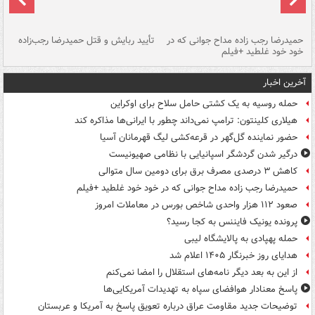
حمیدرضا رجب زاده مداح جوانی که در
تأیید ربایش و قتل حمیدرضا رجب‌زاده
خود خود غلطید +فیلم
تو
آخرین اخبار
حمله روسیه به یک کشتی حامل سلاح برای اوکراین
هیلاری کلینتون: ترامپ نمی‌داند چطور با ایرانی‌ها مذاکره کند
حضور نماینده گل‌گهر در قرعه‌کشی لیگ قهرمانان آسیا
درگیر شدن گردشگر اسپانیایی با نظامی صهیونیست
کاهش ۳ درصدی مصرف برق برای دومین سال متوالی
حمیدرضا رجب زاده مداح جوانی که در خود خود غلطید +فیلم
صعود ۱۱۲ هزار واحدی شاخص بورس در معاملات امروز
پرونده یونیک فایننس به کجا رسید؟
حمله پهپادی به پالایشگاه لیبی
هدایای روز خبرنگار ۱۴۰۵ اعلام شد
از این به بعد دیگر نامه‌های استقلال را امضا نمی‌کنم
پاسخ معنادار هوافضای سپاه به تهدیدات آمریکایی‌ها
توضیحات جدید مقاومت عراق درباره تعویق پاسخ به آمریکا و عربستان