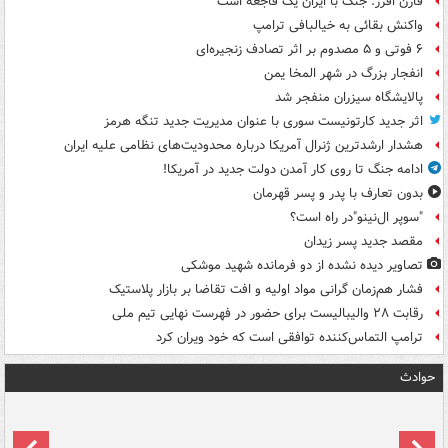
فارن افرز: جنگ با ایران یک فاجعه است
واکنش بقائی به خیالبافی ترامپ
۶ فوتی و ۵ مصدوم بر اثر تصادف زنجیره‌ای
انفجار بزرگ در شهر المخا یمن
پالایشگاه سیزران منفجر شد
اثر جدید کارتونیست سوری با عنوان مدیریت جدید تنگه هرمز
هشدار ارشدترین ژنرال آمریکا درباره محدودیت‌های نظامی علیه ایران
ادامه جنگ تا روی کار آمدن دولت جدید در آمریکا!
بدون تعارف با پدر و پسر قهرمان
"سوپر ال‌نینو"در راه است؟
مقصد جدید پسر زیدان
تصاویر دیده‌ نشده از دو فرمانده شهید موشکی
فشار هم‌زمان گرانی مواد اولیه و افت تقاضا بر بازار پلاستیک
رقابت ۲۸ والیبالیست برای حضور در فهرست نهایی تیم ملی
ترامپ التماس‌کننده توافقی است که خود ویران کرد
حوادث