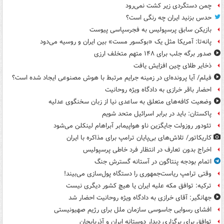
چمن دستگردی زیر کشت نمی‌رود
حدس بزنید ایران چه رنگی است؟
بازیکن سابق پرسپولیس به فجرسپاسی پیوست
پانه‌تا: آمریکا مثل یک «بوکسور مست» بین ایران و روسیه می‌دود
صدور برگه جلب برای ۱۴۸ متهم متخلف ارزی
ذخایر طلای چین افزایش یافت
فیلم/ آیا پرونده‌ای در زمینه جرایم مرتبط با هوش مصنوعی ایجاد شده است؟
احضار باقر خرازی به دادگاه ویژه روحانیت
وضعیت کافه‌های متعلق به ساعدی نیا از زبان سخنگوی عدلیه
پاکستان: باید در برابر اسرائیل متحد شویم
تئودور روزولت جایگزین ناو هواپیمابر آبراهام لینکلن می‌شود
کاریکاتور/ تلاش‌های بی‌پایان ترامپ برای مذاکره با ایران
اخراج بدون تعارف در انتظار فرد خاطی پرسپولیس
اتمام بودجه پنتاگون در آستانه گسترش جنگ
وقتی ترامپ ریاست‌جمهوری را دستگاه پول‌سازی می‌بیند!
ترکیه: توافق مکه علیه ایران یا هیچ کشور دیگری نیست
جهانگیر: آقای خرازی به دادگاه ویژه روحانیت احضار شد
افشای رسوایی جاسوسی سازمان ملل برای رژیم صهیونیستی
توافق برای برگزاری دیدار دوستانه ایران و آذربایجان