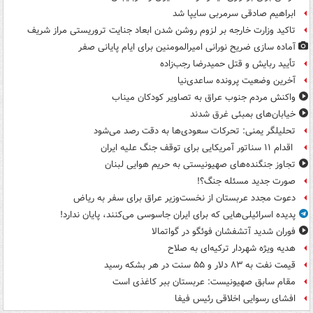
ابراهیم صادقی سرمربی سایپا شد
تاکید وزارت خارجه بر لزوم روشن شدن ابعاد جنایت تروریستی مراز شریف
آماده سازی ضریح نورانی امیرالمومنین برای ایام پایانی صفر
تأیید ربایش و قتل حمیدرضا رجب‌زاده
آخرین وضعیت پرونده ساعدی‌نیا
واکنش مردم جنوب عراق به تصاویر کودکان میناب
خیابان‌های بمبئی غرق شدند
تحلیلگر یمنی: تحرکات سعودی‌ها به دقت رصد می‌شود
اقدام ۱۱ سناتور آمریکایی برای توقف جنگ علیه ایران
تجاوز جنگنده‌های صهیونیستی به حریم هوایی لبنان
صورت جدید مسئله جنگ؟!
دعوت مجدد عربستان از نخست‌وزیر عراق برای سفر به ریاض
پدیده اسرائیلی‌هایی که برای ایران جاسوسی می‌کنند، پایان ندارد!
فوران شدید آتشفشان فوئگو در گواتمالا
هدیه ویژه شهردار ترکیه‌ای به صلاح
قیمت نفت به ۸۳ دلار و ۵۵ سنت در هر بشکه رسید
مقام سابق صهیونیست: عربستان ببر کاغذی است
افشای رسوایی اخلاقی رئیس فیفا